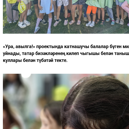
«Ура, авылга!» проектында катнашучы балалар бүген ми
уйнады, татар бизәкләренең килеп чыгышы белән таныш
куллары белән түбәтәй текте.