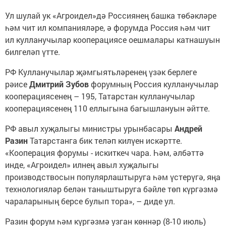
Ул шулай ук «Агроидел»дә Россиянең башка төбәкләре
һәм чит ил компанияләре, ә форумда Россия һәм чит
ил кулланучылар кооперациясе оешмалары катнашуын
билгеләп үтте.
РФ Кулланучылар җәмгыятьләренең үзәк берлеге
рәисе
Дмитрий Зубов
форумның Россия кулланучылар
кооперациясенең – 195, Татарстан кулланучылар
кооперациясенең 110 еллыгына багышлануын әйтте.
РФ авыл хуҗалыгы министры урынбасары
Андрей
Разин
Татарстанга бик теләп килүен искәртте.
«Кооперация форумы - искиткеч чара. Һәм, әлбәттә
инде, «Агроидел» илнең авыл хуҗалыгы
производствосын популярлаштыруга һәм үстерүгә, яңа
технологияләр белән таныштыруга бәйле төп күргәзмә
чараларының берсе булып тора», – диде ул.
Разин форум һәм күргәзмә узган көннәр (8-10 июль)