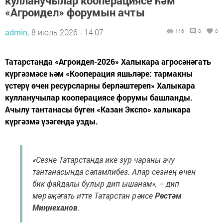
кулланучылар кооперациясе һәм
«Агроидел» форумын ачты
admin,
8 июль 2026 - 14:07
116
0
0
Татарстанда «Агроидел-2026» Халыкара агросәнәгать
күргәзмәсе һәм «Кооперация яшьләре: тармакны
үстерү өчен ресурсларны берләштереп» Халыкара
кулланучылар кооперациясе форумы башланды.
Ачылу тантанасы бүген «Казан Экспо» халыкара
күргәзмә үзәгендә узды.
«Сезне Татарстанда ике зур чараны ачу
тантанасында сәламлибез. Алар сезнең өчен
бик файдалы булыр дип ышанам», – дип
мөрәҗәгать итте Татарстан рәисе
Рөстәм
Миңнеханов
.