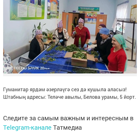
Гуманитар ярдәм әзерләүгә сез дә кушыла аласыз!
Штабның адресы: Теләче авылы, Белова урамы, 5 йорт.
Следите за самым важным и интересным в
Telegram-канале
Татмедиа