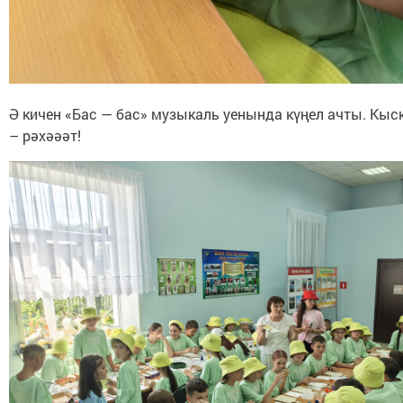
Ә кичен «Бас — бас» музыкаль уенында күңел ачты. Кыс
– рәхәәәт!