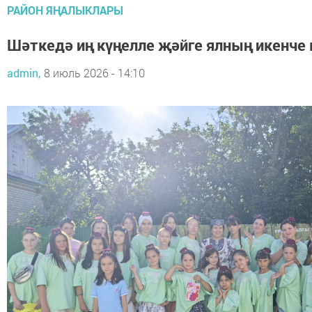
РАЙОН ЯҢАЛЫКЛАРЫ
Шәткедә иң күңелле җәйге ялның икенче 
admin,
8 июль 2026 - 14:10