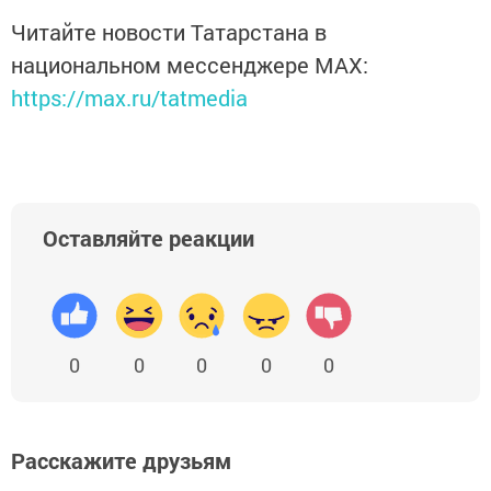
Читайте новости Татарстана в
национальном мессенджере MАХ:
https://max.ru/tatmedia
Оставляйте реакции
0
0
0
0
0
Расскажите друзьям