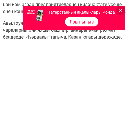
бай һәм аграр предприятиеләрнең киләчәктәге үсеше
өчен конкрет нәтиҗәләр бирәчәгенә ышаныч белдерде.
Татарстанның яңалыклары монда
Язылыгыз
Авыл хуҗалыгы министры урынбасары шулай ук
чараларны бик яхшы оештырганнары өчен рәхмәт
белдерде. «Һәрвакыттагыча, Казан югары дәрәҗәдә.
Бирегә килүебезгә шатбыз. Мондый мөһим чарада
катнашу мөмкинлеге өчен рәхмәт», - дип сүзен
төгәлләде ул.
Тантанада шулай ук ТР авыл хуҗалыгы һәм азык-төлек
министры
Марат Җәббаров
һәм Татарстан
кулланучылар берлеге идарәсе рәисе
Рашат
Шәймәрданов
катнашты.
Соңыннан 2026-2030 елларга Татарстан, Россия
Кулланучылар җәмгыятьләренең үзәк берлеге һәм
Татарстан кулланучылар берлеге арасында
хезмәттәшлек турында килешү имзаланды.