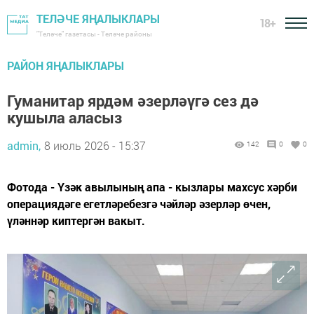
ТЕЛӘЧЕ ЯҢАЛЫКЛАРЫ
18+
"Теләче" газетасы - Теләче районы
РАЙОН ЯҢАЛЫКЛАРЫ
Гуманитар ярдәм әзерләүгә сез дә
кушыла аласыз
admin,
8 июль 2026 - 15:37
142
0
0
Фотода - Үзәк авылының апа - кызлары махсус хәрби
операциядәге егетләребезгә чәйләр әзерләр өчен,
үләннәр киптергән вакыт.