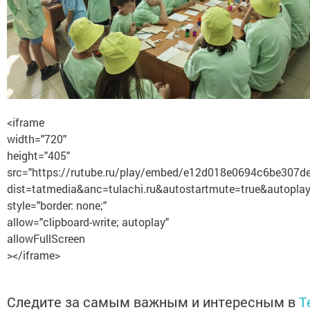
<iframe
width="720"
height="405"
src="https://rutube.ru/play/embed/e12d018e0694c6be307d
dist=tatmedia&anc=tulachi.ru&autostartmute=true&autoplay
style="border: none;"
allow="clipboard-write; autoplay"
allowFullScreen
></iframe>
Следите за самым важным и интересным в
T