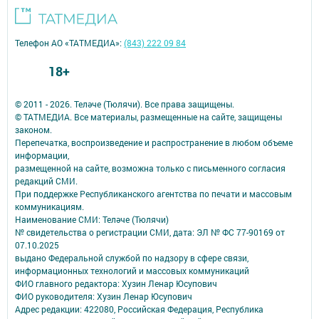
Телефон АО «ТАТМЕДИА»:
(843) 222 09 84
18+
© 2011 - 2026. Теләче (Тюлячи). Все права защищены.
© ТАТМЕДИА. Все материалы, размещенные на сайте, защищены
законом.
Перепечатка, воспроизведение и распространение в любом объеме
информации,
размещенной на сайте, возможна только с письменного согласия
редакций СМИ.
При поддержке Республиканского агентства по печати и массовым
коммуникациям.
Наименование СМИ: Теләче (Тюлячи)
№ свидетельства о регистрации СМИ, дата: ЭЛ № ФС 77-90169 от
07.10.2025
выдано Федеральной службой по надзору в сфере связи,
информационных технологий и массовых коммуникаций
ФИО главного редактора: Хузин Ленар Юсупович
ФИО руководителя: Хузин Ленар Юсупович
Адрес редакции: 422080, Российская Федерация, Республика