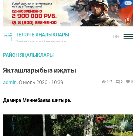
ТЕЛӘЧЕ ЯҢАЛЫКЛАРЫ
18+
"Теләче" газетасы - Теләче районы
РАЙОН ЯҢАЛЫКЛАРЫ
Якташларыбыз иҗаты
admin,
8 июль 2026 - 10:39
147
0
0
Дамира Миннебаева шигыре.