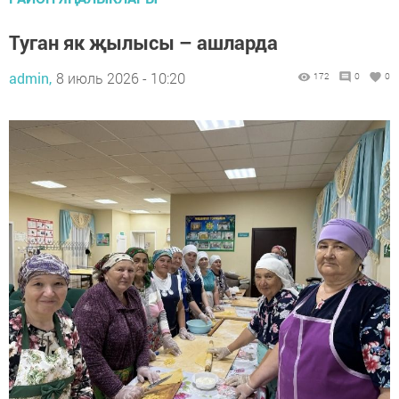
Туган як җылысы – ашларда
admin,
8 июль 2026 - 10:20
172
0
0