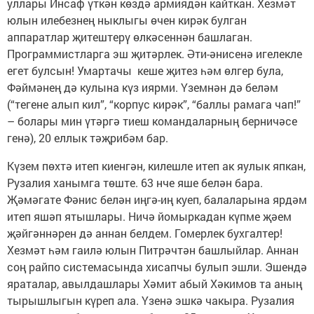
уллары Инсаф үткән көздә армиядән кайткан. Хезмәт
юлын илебезнең ныклыгы өчен кирәк булган
аппаратлар җитештерү өлкәсеннән башлаган.
Программистларга эш җитәрлек. Әти-әнисенә игелекле
егет булсын! Умартачы кеше җитез һәм өлгер була,
Фәймәнең дә кулына күз иярми. Үземнән дә беләм
(“тегене алып кил”, “корпус кирәк”, “баллы рамага чап!”
– болары мин үтәргә тиеш командаларның берничәсе
генә), 20 еллык тәҗрибәм бар.
Күзем пөхтә итеп киенгән, килешле итеп ак яулык япкан,
Рузалия ханымга төште. 63 нче яше белән бара.
Җәмәгате Фәнис белән иңгә-иң куеп, балаларына ярдәм
итеп яшәп ятышлары. Ничә йомыркадан күпме җәем
җәйгәннәрен дә аннан белдем. Гомерлек бухгалтер!
Хезмәт һәм гаилә юлын Питрәчтән башлыйлар. Аннан
соң райпо системасында хисапчы булып эшли. Эшендә
яраталар, авылдашлары Хәмит абый Хәкимов та аның
тырышлыгын күреп ала. Үзенә эшкә чакыра. Рузалия