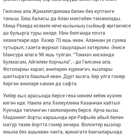
Гөлсинә апа Җамалетдинова белән без күптәнге
таныш. Биш баласы да Алан мәктәбен тәмамлады.
Миңа Резеда исемле кече кызының сыйныф җитәкчесе
дә булырга туры килде. Мин белгәндә почта
хезмәткәре иде. Хәзер 70 яшь икән. Аланнан ук сумка
тутырып, газета-журнал ташуларын хәтерлим. Әнисе
Мансура апага 98 яшь тулган. “Токмач кискәндә
булмасам, Айгөлем борчыла”, - ди Гөлсинә апа.
Фотоларны карап, әниләрен күрмәгәч, кызлары
шалтырата башлый икән. Дүрт кызга, бер улга гомер
биргән әниләре һаман да сафта.
Унбер кыз арасында берсе генә минем кебек күзлек
кигән иде. Наилә апа Хәлиуллина Казаннан кайтып
Күкчәдә төпләнгән гаиләләрнең берсе. Арча кызы.
Мәдәният йорты каршында ире Рәфыйк абый белән
матур төзек йортта гомер кичерә. Волонтер кызлар
янына без ашыккан чакта, җәмәгате бакчаларында