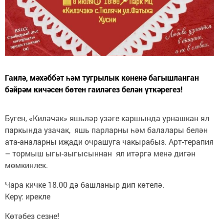
Гаилә, мәхәббәт һәм тугрылык көненә багышланган
бәйрәм кичәсен бөтен гаиләгез белән үткәрегез!
Бүген, «Киләчәк» яшьләр үзәге каршында урнашкан ял
паркында узачак, яшь парларны һәм балалары белән
ата-аналарны иҗади очрашуга чакырабыз. Арт-терапия
– тормыш ыгы-зыгысыннан ял итәргә менә дигән
мөмкинлек.
Чара кичке 18.00 дә башланыр дип көтелә.
Керү: ирекле
Көтәбез сезне!