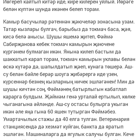
Йөгереп кайтып китәр иде, кире килерен уйлый. Йөрәге
белән күптән шунда икәнен белеп торам.
Камыр басучылар рәтеннән җәючеләр зонасына узам.
Татар кызлары булгач, барыбыз да токмач баса, җәя,
кисә белә анысы. Шушы яшемә җитеп, Фәймә
Сабирҗанова кебек токмач камырын җәючене
күргәнем булмаган икән. Янына килеп бастым да
шаккатып карап торам, токмач камырын уклавы белән
өскә күтәрә дә, шапылдатып җәеп, кунага төшерә. Аш-
су белән бәйле берәр шоуга җибәрергә иде үзен,
күрсеннәр безнең кызларның ничек эшләгәнен! Мин дә
шушы кичтән соң, Фәймәнең батырлыгын кабатлап
карарга булдым. Җәймәм генә урталай ертылып, көлке
чыганагына әйләнде. Аш-су остасы булырга укыган
икән әле яңа гына 60 яшен тутырган Фәймәбез.
Умартачылык стажы да 40 елга тулган. Ветеринария
станциясендә дә хезмәт куйган, банкта да яратып
эшләгән. Машиналарга да ягулык салучы булган. Кече