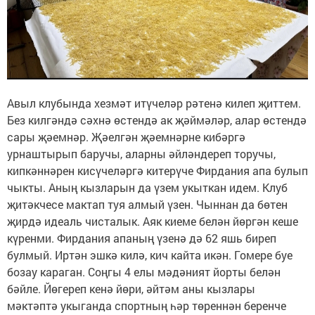
Авыл клубында хезмәт итүчеләр рәтенә килеп җиттем.
Без килгәндә сәхнә өстендә ак җәймәләр, алар өстендә
сары җәемнәр. Җәелгән җәемнәрне кибәргә
урнаштырып баручы, аларны әйләндереп торучы,
кипкәннәрен кисүчеләргә китерүче Фирдания апа булып
чыкты. Аның кызларын да үзем укыткан идем. Клуб
җитәкчесе мактап туя алмый үзен. Чыннан да бөтен
җирдә идеаль чисталык. Аяк киеме белән йөргән кеше
күренми. Фирдания апаның үзенә дә 62 яшь биреп
булмый. Иртән эшкә килә, кич кайта икән. Гомере буе
бозау караган. Соңгы 4 елы мәдәният йорты белән
бәйле. Йөгереп кенә йөри, әйтәм аны кызлары
мәктәптә укыганда спортның һәр төреннән беренче