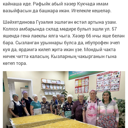
кайнаша иде. Рәфыйк абый хәзер Күкчәдә имам
вазыйфасын да башкара икән. Игелекле кешеләр.
Шәйхетдинова Гүзәлия эшләгән өстәл артына узам.
Колхоз амбарында склад мөдире булып эшли ул. 57
яшендә генә лаеклы ялга чыга. Хәзер 66 нчы яше белән
бара. Сызланган урыннары булса да, ибупрофен эчеп
куя да, ярдәмгә килеп җитә икән үзе. Мондый чакта
ничек читтә каласың. Кызларның чакырганын гына
көтеп тора.