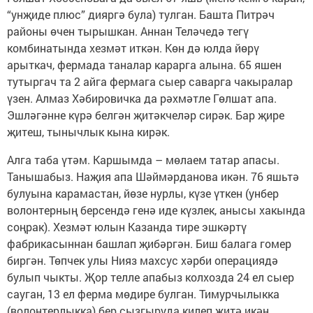
“унҗиде плюс” дияргә була) тулган. Башта Питрәч
районы өчен тырышкан. Аннан Теләчедә тегү
комбинатында хезмәт иткән. Көн дә юлда йөрү
арыткач, фермада таналар карарга алына. 65 яшен
тутыргач та 2 айга фермага сыер саварга чакыралар
үзен. Алмаз Хәбировичка да рәхмәтле Гөлшат апа.
Эшләгәнне күрә белгән җитәкчеләр сирәк. Бар җире
җитеш, тынычлык кына кирәк.
Алга таба үтәм. Каршымда – мөлаем татар апасы.
Танышабыз. Наҗия апа Шәймәрданова икән. 76 яшьтә
булуына карамастан, йөзе нурлы, күзе үткен (унбер
волонтерның берсендә генә иде күзлек, анысы хакында
соңрак). Хезмәт юлын Казанда тире эшкәртү
фабрикасыннан башлап җибәргән. Биш балага гомер
биргән. Төпчек улы Нияз махсус хәрби операциядә
булып чыкты. Җор телле апабыз колхозда 24 ел сыер
сауган, 13 ел ферма мөдире булган. Тимурчылыкка
(волонтерлыкка) бер сызгыруда килеп җитә икән.