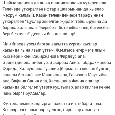
Шәймәрданова да аның инициативасын күтәреп ала.
Теләчедә үткәрелгән ифтар ашларыннан да кызлар
мәхрүм калмый. Казан телевидениесе тарафыннан
үткәрелгән “Дуслар җыелган җирдә” тапшыруына да
баралар әле алар. “Беребез - бөтенебез өчен, бөтенебез -
беребез өчен!” девизы белән яшиләр!
Мин биредә үзем барган вакытта күргән кызлар
хакында гына язып үттем. Җәмгысе, егермегә якын
кыз йөри икән. Сабирҗанова Фирдәүс апа,
Зәйнетдинова Бибинур, Закирова Алия, Габдрахманова
Фәридә, Хәлиуллина Гүзәлия (бармагын кискән булган,
запасы беткән), ике Минниса апа, Газизова Мәүгыйзә
апа, Вафина Сания апа, Хәсәншина Фәния апалар
хакында билгеләп үтәргә куштылар, алар килгән көнне
чакырырга булдылар.
Күчтәнәчемне калдырган вакытта игьтибар иттем.
Кызлар өчен самовар куелган, пироглар алынган