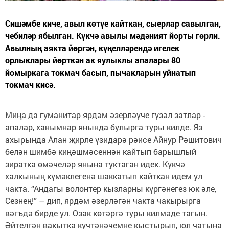
Сишәмбе киче, авыл көтүе кайткан, сыерлар савылган,
чебиләр ябылган. Күкчә авылы мәдәният йорты гөрли.
Авылның аякта йөргән, күңелләрендә игелек
орлыклары йөрткән ак яулыклы апалары 80
йомыркага токмач басып, пычакларын уйнатып
токмач кисә.
Миңа да гуманитар ярдәм әзерләүче гүзәл затлар -
апалар, ханымнар янында булырга туры килде. Яз
ахырында Алан җирле үзидарә рәисе Айнур Рәшитович
белән шимбә киңәшмәсеннән кайтып барышлый
зиратка өмәчеләр янына туктаган идек. Күкчә
халкының күмәклегенә шаккатып кайткан идем ул
чакта. “Андагы волонтер кызларны күргәнегез юк әле,
Сезнең!” – дип, ярдәм әзерләгән чакта чакырырга
вәгъдә бирде ул. Озак көтәргә туры килмәде тагын.
Әйтелгән вакытка күчтәнәчемне кыстырып, юл чатына