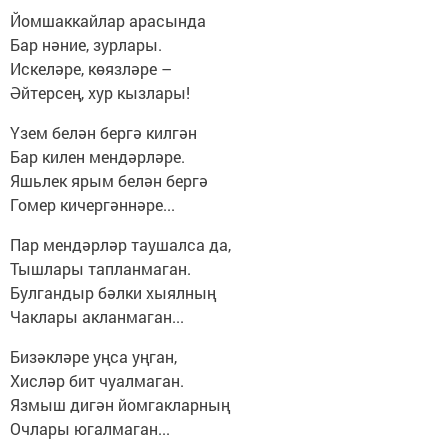
Йомшаккайлар арасында
Бар нәние, зурлары.
Искеләре, көязләре –
Әйтерсең, хур кызлары!
Үзем белән бергә килгән
Бар килен мендәрләре.
Яшьлек ярым белән бергә
Гомер кичергәннәре...
Пар мендәрләр таушалса да,
Тышлары тапланмаган.
Булгандыр бәлки хыялның
Чаклары акланмаган...
Бизәкләре уңса уңган,
Хисләр бит чуалмаган.
Язмыш дигән йомгакларның
Очлары югалмаган...