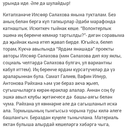
урында иде. Әле дә шулайдыр!
Китапханәче Илсөяр Сәләхова янына тукталам. Без
аның белән бергә күп тапкырлар Әдәби марафонда
катнаштык. Искиткеч тыйнак кеше. “Волонтерлык
эшенә иң беренче кемнәр тартылды?”- дигән соравыма
да җыйнак кына итеп җавап бирде. Югыйсә, белеп
торам, Күкчә авылында “Ярдәм янәшәдә” проекты
авторы Илсөяр Сәләхова (мин Сәлахова дип язу яклы,
социаль челтәрдә Сәләхова булгач, ул вариантны
кабул иттем). Иң беренче ярдәм күрсәтүчеләр дә үз
араларыннан була. Самат Галиев, Вафин Илнур,
Антонова Рәйхана һәм үзе бераз акча җыеп,
сугышчыларга кирәк-яраклар алалар. Аннан соң бу
эшкә авыл клубы җитәкчесе дә башы-аягы белән
чума. Рәйхана ул көннәрне әле дә сагышланып искә
ала. Тормышының тынгысыз чорына туры килә әлеге
башлангыч. Бераздан күңеле тынычлана. Материаль
яктан булыша алырдай кешеләргә хәбәргә чыга,