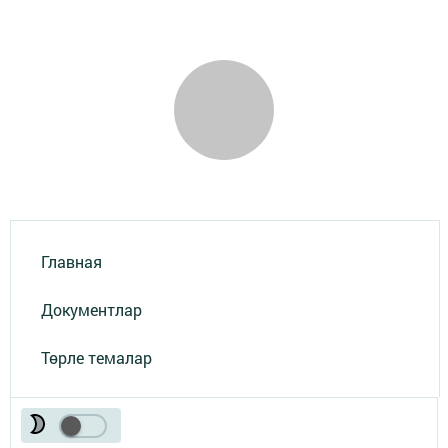
Главная
Документлар
Төрле темалар