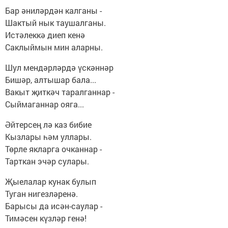
Бар әниләрдән калганы -
Шактый нык таушалганы.
Истәлеккә диеп кенә
Саклыймын мин аларны.
Шул мендәрләрдә үскәннәр
Бишәр, алтышар бала...
Вакыт җиткәч таралганнар -
Сыймаганнар ояга...
Әйтерсең лә каз бибие
Кызлары һәм уллары.
Төрле якларга очканнар -
Тарткан эчәр сулары.
Җыелалар кунак булып
Туган нигезләренә.
Барысы да исән-саулар -
Тимәсен күзләр генә!