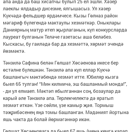
апа анда да баш хисапчы булып 25 ел эшли. Хәзер
лаеклы ялдадыр дисезме, ялгышасыз. Ул хәзер
Күкчәдә фельдшер ярдәмчесе. Кызы Гөлназ район
мәгариф бүлегендә мактаулы хезмәткәр. Оныклары
Даниярның матур итеп җырлаганын, күп конкурсларда
лауреат булганын Теләче газетасы аша беләбез.
Кыскасы, бу гаиләдә бар да хезмәттә, хөрмәт эчендә
йөзмәктә.
Тәнзилә Сафина белән Гөлшат Хөсәенова икесе бер
өстәлне бүлешкән. Тәнзилә апа күп еллар Күкчә
башлангыч мәктәбендә хезмәт итте. Юбиляр кызга
быел 65 тулган! “Мин килмичә, эш башланмый монда!”,
- ди ул елмаеп. Мәктәп ябылганнан соң, бозаулар да
карый әле Тәнзилә апа. Терлекчелектә дә яратып
хезмәт иткән. Үзе сөйли, үзе камыр җәя. Тормыш
тәҗрибәсенең яңа томы башланган. Мәдәният йортына
яшь чакта да болай йөрмәгәннәр икән.
Гөлшат Хөсәеновага да быел 67 яшь (менә кемгә карап,