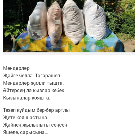
Мендәрләр
Җәйге челлә. Тәгәрәшеп
Мендәрләр җилли тышта.
Әйтерсең лә кызлар кебек
Кызыналар кояшта.
Тезеп куйдым бер-бер артлы
Җете кояш астына.
Җәйнең җылылыгы сеңсен
Яшеле, сарысына...