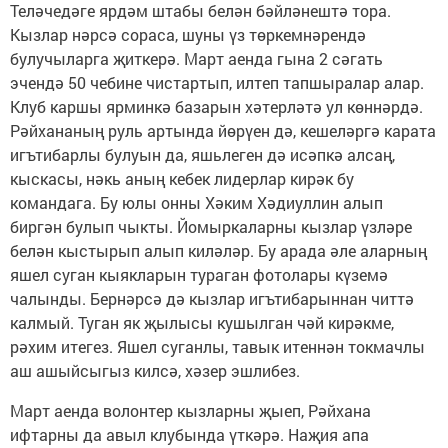
Теләчедәге ярдәм штабы белән бәйләнештә тора.
Кызлар нәрсә сораса, шуны үз төркемнәрендә
булучыларга җиткерә. Март аенда гына 2 сәгать
эчендә 50 чебине чистартып, илтеп тапшыралар алар.
Клуб каршы ярминкә базарын хәтерләтә ул көннәрдә.
Рәйхананың руль артында йөрүен дә, кешеләргә карата
игътибарлы булуын да, яшьлеген дә исәпкә алсаң,
кыскасы, нәкь аның кебек лидерлар кирәк бу
командага. Бу юлы онны Хәким Хәдиуллин алып
биргән булып чыкты. Йомыркаларны кызлар үзләре
белән кыстырып алып киләләр. Бу арада әле аларның
яшел суган кыякларын тураган фотолары күземә
чалынды. Бернәрсә дә кызлар игътибарыннан читтә
калмый. Туган як җылысы кушылган чәй кирәкме,
рәхим итегез. Яшел суганлы, тавык итеннән токмачлы
аш ашыйсыгыз килсә, хәзер эшлибез.
Март аенда волонтер кызларны җыеп, Рәйхана
ифтарны да авыл клубында үткәрә. Наҗия апа