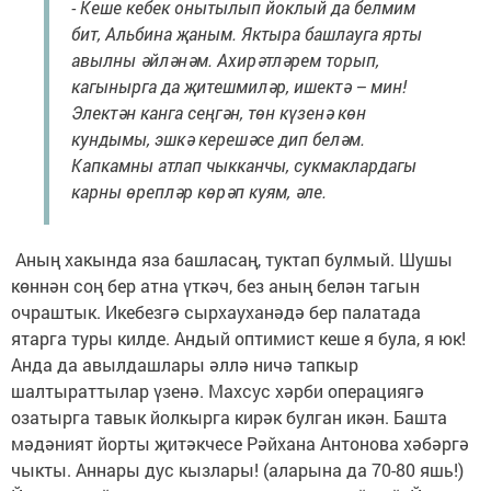
- Кеше кебек онытылып йоклый да белмим
бит, Альбина җаным. Яктыра башлауга ярты
авылны әйләнәм. Ахирәтләрем торып,
кагынырга да җитешмиләр, ишектә – мин!
Электән канга сеңгән, төн күзенә көн
кундымы, эшкә керешәсе дип беләм.
Капкамны атлап чыкканчы, сукмаклардагы
карны өрепләр көрәп куям, әле.
Аның хакында яза башласаң, туктап булмый. Шушы
көннән соң бер атна үткәч, без аның белән тагын
очраштык. Икебезгә сырхауханәдә бер палатада
ятарга туры килде. Андый оптимист кеше я була, я юк!
Анда да авылдашлары әллә ничә тапкыр
шалтыраттылар үзенә. Махсус хәрби операциягә
озатырга тавык йолкырга кирәк булган икән. Башта
мәдәният йорты җитәкчесе Рәйхана Антонова хәбәргә
чыкты. Аннары дус кызлары! (аларына да 70-80 яшь!)