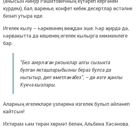
(анысын Айнур Рәшитовичның күтәреп кергәнен
күрдем), бал, варенье, конфет кебек десертлар өстәлне
бизәп утыра иде.
Игелек кылу – һәркемнең вөҗдан эше. Һәр җирдә дә,
һәрвакытта да кешенең игелек кылырга мөмкинлеге
бар.
“Без әзерләгән ризыклар алгы сызыкта
булган якташларыбызны бераз булса да
ныгытыр, дип өметләнәбез”, – ди изге җанлы
Күкчә кызлары.
Аларның игелекләре үзләренә изгелек булып әйләнеп
кайтсын!
Ихтирам һәм тирән хөрмәт белән, Альбина Хәсәнова.