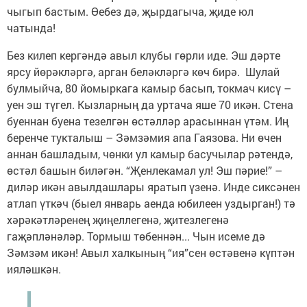
чыгып бастым. Өебез дә, җырдагыча, җиде юл
чатында!
Без килеп кергәндә авыл клубы гөрли иде. Эш дәрте
ярсу йөрәкләргә, арган беләкләргә көч бирә. Шулай
булмыйча, 80 йомыркага камыр басып, токмач кисү –
уен эш түгел. Кызларның да уртача яше 70 икән. Стена
буеннан буена тезелгән өстәлләр арасыннан үтәм. Иң
беренче тукталыш – Зәмзәмия апа Гаязова. Ни өчен
аннан башладым, чөнки ул камыр басучылар рәтендә,
өстәл башын биләгән. “Җенлекамал ул! Эш пәрие!” –
диләр икән авылдашлары яратып үзенә. Инде сиксәнен
атлап үткәч (быел январь аенда юбилеен уздырган!) тә
хәрәкәтләренең җиңеллегенә, җитезлегенә
гаҗәпләнәләр. Тормыш төбеннән... Чын исеме дә
Зәмзәм икән! Авыл халкының “ия”сен өстәвенә күптән
ияләшкән.