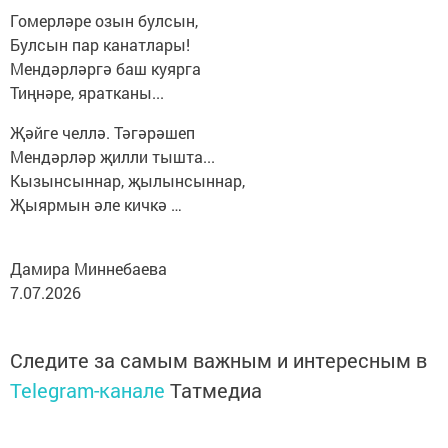
Гомерләре озын булсын,
Булсын пар канатлары!
Мендәрләргә баш куярга
Тиңнәре, яратканы...
Җәйге челлә. Тәгәрәшеп
Мендәрләр җилли тышта...
Кызынсыннар, җылынсыннар,
Җыярмын әле кичкә …
Дамира Миннебаева
7.07.2026
Следите за самым важным и интересным в
Telegram-канале
Татмедиа