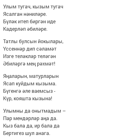
Улым тугач, кызым тугач
Ясалган нәниләре.
Бүләк итеп биргән иде
Кадерләп әбиләре.
Татлы булсын йокылары,
Үссеннәр дип сәламәт
Изге теләкләр теләгән
Әбиләргә мең рәхмәт!
Яңаларын, матурларын
Ясап куйдым кызыма.
Бүгенгә әле ваемсыз -
Күр, кояшта кызына!
Улымны да онытмадым –
Пар мендәрләр аңа да.
Кыз бала да, ир бала да
Бертигез шул анага.