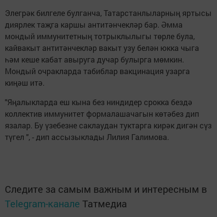
Элегрәк билгеле булганча, Татарстанлыларның яртысы
диярлек таҗга каршы антитәнчекләр бар. Әмма
мондый иммунитетның тотрыклылыгы төрле була,
кайвакыт антитәнчекләр вакыт узу белән юкка чыга
һәм кеше кабат авыруга дучар булырга мөмкин.
Мондый очракларда табиблар вакцинация узарга
киңәш итә.
"Яңалыкларда еш кына без ниндидер срокка бездә
коллектив иммунитет формалашачагын көтәбез дип
язалар. Бу үзебезне саклаудан туктарга кирәк дигән сүз
түгел ", - дип ассызыклады Лилия Галимова.
Следите за самым важным и интересным в
Telegram-канале
Татмедиа