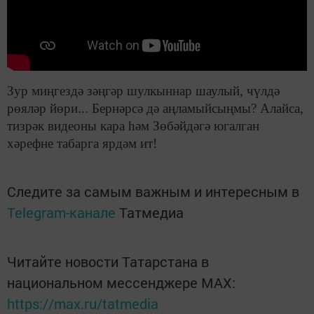
Зур миңгездә зәңгәр шулкыннар шаулый, чүлдә
рөяләр йөри... Бернәрсә дә аңламыйсыңмы? Алайса,
тизрәк видеоны кара һәм Зөбәйдәгә югалган
хәрефне табарга ярдәм ит!
Следите за самым важным и интересным в
Telegram-канале
Татмедиа
Читайте новости Татарстана в
национальном мессенджере MАХ:
https://max.ru/tatmedia