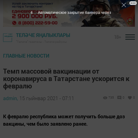
3
Автоматическое закрытие баннера через
ТЕЛӘЧЕ ЯҢАЛЫКЛАРЫ
18+
"Теләче" газетасы - Теләче районы
ГЛАВНЫЕ НОВОСТИ
Темп массовой вакцинации от
коронавируса в Татарстане ускорится к
февралю
admin,
15 гыйнвар 2021 - 07:11
735
0
0
К февралю республика может получить больше доз
вакцины, чем было заявлено ранее.