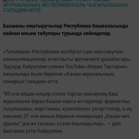
Басманы оештыручылар Республика башкаласында
кайлан илһам табулары турында сөйләделәр.
«Татмедиа» Республика матбугат һәм массакүләм
коммуникацияләр агентлыгы җитәкчесе урынбасары
Эдуард Хәйруллин үзенең YouTube-«Новая Тартария»
каналында быел беренче «Казан»журналының
номерын тәкъдим итте.
"93 нче елдан нәшер ителә торган шәһәрнең баш
журналына бераз башка нәрсә өстәделәр: форматны,
тышламаны, верстканы, күзаллауны үзгәрттеләр, ә иң
мөһиме, 21 нче елның беренче номерында „Казан-көч
урыны“ дигән теманы үтәли башладылар», — дип
билгеләп үтте Хәйруллин.