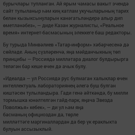
бурычлары тупланган. Ай ярым чамасы вакыт эчендә
сайт тулыланыр һәм киң катлам укучыларының тарих
белән кызыксынуларын канәгатьләндерә алыр дип
өметләнәбез», — диде Казан журналисты, «Реальное
время» интернет-басмасының элеккеге баш редакторы.
Бу турыда Минвәлиев «Татар-информ» хәбәрчесенә дә
сөйләде. Аның сүзләренчә, яңа мәйданчыкның төп
принцибы — Россиядә милләтара диалог булдырырга
теләгән бар кеше өчен дә ачык булу.
«Идеалда — ул Россиядә рус булмаган халыклар өчен
интеллектуаль лабораториянең әлегә буш булган
киштәсен тулыландыра. Гади генә әйткәндә, бу милли
тормышка юнәлтелгән гайд-парк, яңача Звезда
Поволжья» кебек», — ди ул һәм яңа
басманың официоздан да, төрле
милләттәге маргиналлардан да бер үк ераклыкта
булуын ассызыклый.