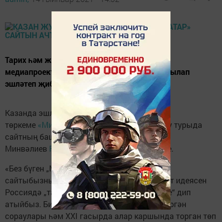
Тарих һәм журналистиканы берләштергән
медиапроектны ай ярым вакыт эчендә яхшылап
эшләтеп җибәрергә ниятлиләр.
Казанда эшләүче журналистлар
төркеме
«Миллиард.татар» сайтын
ачты. Бу турыда
сайтның баш редакторы Арслан
Минвәлиев
Facebook
челтәрендә хәбәр итте.
«Без бүген „Миллиард татар“ дип аталган
сайтыбызның тест версиясен ачтык. Проект идеясен
Россиядә „татар тормышы энциклопедиясе“ дип
атыйбыз. Биредә татарларның үзләренә биргән
сораулары һәм XXI гасырда алар каршында торган төп