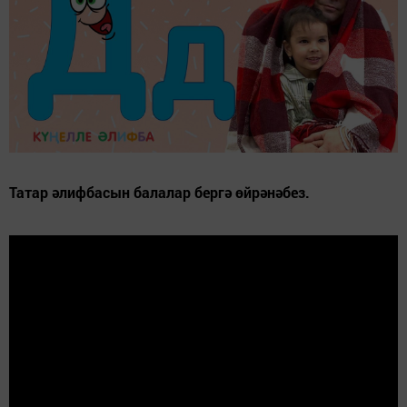
Татар әлифбасын балалар бергә өйрәнәбез.