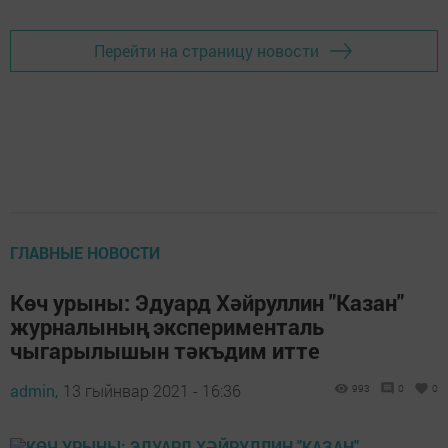
Перейти на страницу новости
ГЛАВНЫЕ НОВОСТИ
Көч урыны: Эдуард Хәйруллин "Казан"
журналының эксперименталь
чыгарылышын тәкъдим итте
admin,
13 гыйнвар 2021 - 16:36
993
0
0