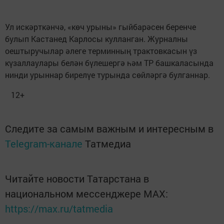
Ул искәрткәнчә, «көч урыны» гыйбарәсен беренче
булып Кастанед Карлосы кулланган. Журналны
оештыручылар әлеге терминның трактовкасын үз
күзаллаулары белән бүлешергә һәм ТР башкаласында
нинди урыннар бирелүе турында сөйләргә булганнар.
12+
Следите за самым важным и интересным в
Telegram-канале
Татмедиа
Читайте новости Татарстана в
национальном мессенджере MАХ:
https://max.ru/tatmedia