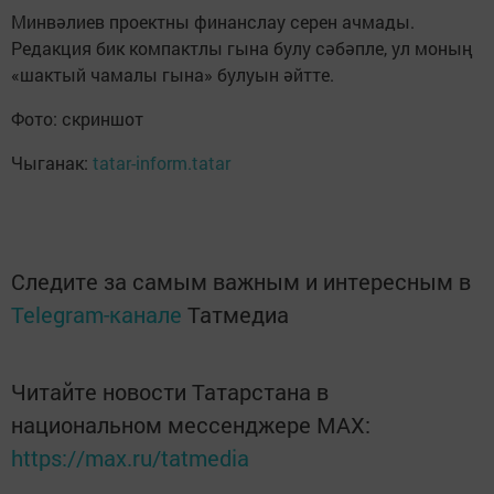
Минвәлиев проектны финанслау серен ачмады.
Редакция бик компактлы гына булу сәбәпле, ул моның
«шактый чамалы гына» булуын әйтте.
Фото: скриншот
Чыганак:
tatar-inform.tatar
Следите за самым важным и интересным в
Telegram-канале
Татмедиа
Читайте новости Татарстана в
национальном мессенджере MАХ:
https://max.ru/tatmedia