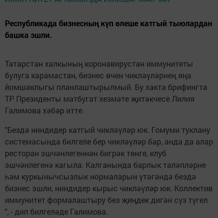
Республикада бизнесның күп өлеше катгый тыюлардан
башка эшли.
Татарстан халкының коронавирустан иммунитеты
булуга карамастан, бизнес өчен чикләүләрнең яңа
йомшаклыгы планлаштырылмый. Бу хакта брифингта
ТР Президенты матбугат хезмәте җитәкчесе Лилия
Галимова хәбәр итте.
"Бездә ниндидер катгый чикләүләр юк. Гомуми туклану
системасында билгеле бер чикләүләр бар, анда да алар
ресторан эшчәнлегеннән бигрәк төнге, клуб
эшчәнлегенә кагыла. Калганында барлык таләпләрне
һәм куркынычсызлык нормаларын үтәгәндә бездә
бизнес эшли, ниндидер кырыс чикләүләр юк. Коллектив
иммунитет формалаштыру без җиңдек дигән сүз түгел
", - дип билгеләде Галимова.