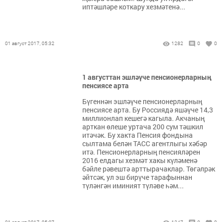
иптәшләре коткару хезмәтенә...
01 август 2017, 05:32
1282
0
0
1 августтан эшләүче пенсионерларның
пенсиясе арта
Бүгеннән эшләүче пенсионерларның
пенсиясе арта. Бу Россиядә яшәүче 14,3
миллионлап кешегә кагыла. Акчаның
арткан өлеше уртача 200 сум тәшкил
итәчәк. Бу хакта Пенсия фондына
сылтама белән ТАСС агентлыгы хәбәр
итә. Пенсионерларның пенсияләрен
2016 елдагы хезмәт хакы күләменә
бәйле рәвештә арттырачаклар. Төгәлрәк
әйтсәк, ул эш бирүче тарафыннан
түләнгән иминият түләве һәм...