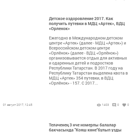
Детское оздоровление 2017. Как
получить путевки в МДЦ «Артек», ВДЦ
«Орленок»
Ежегодно в Международном детском
центре «Артек» (далее - МДЦ «Артек») и
Всероссийском детском центре
«Орлёнок» (далее - ВДЦ «Орлёнок»)
организовывается отдых для активных
и одаренных детей и подростков
Республики Татарстан. В 2017 году на
Республику Татарстан выделена квота в
МДЦ «Артек» 354 путевки, в ВДЦ
«Орлёнок» - 157. С 2017...
01 август 2017, 12:45
1403
0
0
Теләченең 3 нче номерлы балалар
бакчасында "Кояш көне"булып узды