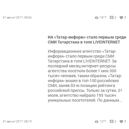
01 август 2017, 09:34
1617
0
0
ИА «Татар-информ» стало первым среди
СМИ Татарстана в топе LIVEINTERNET
Информационное агентство «Татар-
информ» стало первым среди СМИ
Татарстана в топе LIVEINTERNET. За
последний месяц интернет-ресурсы
агентства посетили более 1 млн 300
тысяч человек, таким образом, «Татар-
информ» вошел в топ-100 российских
СМИ, заняв 93-ю позицию рейтинга
российской прессы. Только за сутки, 31
июля, агентство набрало 195 тысяч
уникальных посетителей. По данным...
01 август 2017, 09:15
1271
0
0