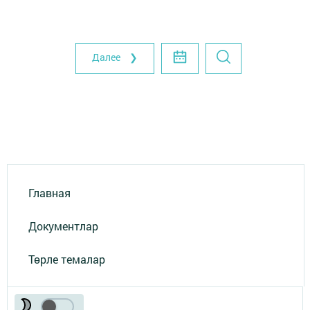
Далее ❯
Главная
Документлар
Төрле темалар