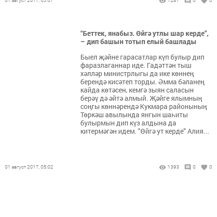
01 август 2017, 05:07
1247
0
0
“Беттек, янабыз. Өйгә утлы шар керде”,
– дип башын тотып елый башлады
Быел җәйне гарасатлар күп булыр дип
фаразлаганнар иде. Гадәттән тыш
хәлләр министрлыгы да ике көннең
берендә кисәтеп торды. Әмма бәланең
кайда көтәсен, кемгә зыян саласын
берәү дә әйтә алмый. Җәйге ялымның
соңгы көн­нәрендә Кукмара районының
Төркәш авылында янгын шаһиты
булырмын дип күз алдына да
китермәгән идем. "Өйгә ут керде" Алия...
01 август 2017, 05:02
1393
0
0