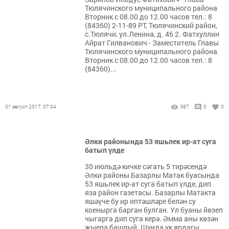
Тюлячинского муниципального района
Вторник с 08.00 до 12.00 часов тел.: 8
(84360) 2-11-89 РТ, Тюлячинский район,
с.Тюлячи, ул.Ленина, д. 46 2. Фатхуллин
Айрат Гилванович - Заместитель Главы
Тюлячинского муниципального района
Вторник с 08.00 до 12.00 часов тел.: 8
(84360)...
01 август 2017, 07:04
387
0
0
Әлки районында 53 яшьлек ир-ат суга
батып үлде
30 июльдә кичке сәгать 5 тирәсендә
Әлки районы Базарлы Матак буасында
53 яшьлек ир-ат суга батып үлде, дип
яза район газетасы. Базарлы Матакта
яшәүче бу ир иптәшләре белән су
коенырга барган булган. Ул буаны йөзеп
чыгарга дип суга керә. Әмма аны көзән
җыера башлый. Шунда ук ярдагы