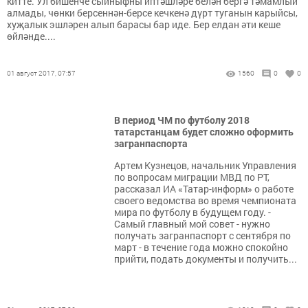
китте. Ул бишенче сыйныфны иптәшләре белән бергә тәмамлый
алмады, чөнки берсеннән-берсе кечкенә дүрт туганын карыйсы,
хуҗалык эшләрен алып барасы бар иде. Бер елдан әти кеше
өйләнде....
01 август 2017, 07:57
1560
0
0
В период ЧМ по футболу 2018
татарстанцам будет сложно оформить
загранпаспорта
Артем Кузнецов, начальник Управления
по вопросам миграции МВД по РТ,
рассказал ИА «Татар-информ» о работе
своего ведомства во время чемпионата
мира по футболу в будущем году. -
Самый главный мой совет - нужно
получать загранпаспорт с сентября по
март - в течение года можно спокойно
прийти, подать документы и получить...