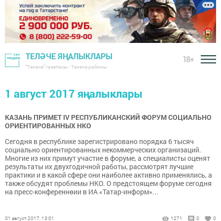
ТЕЛӘЧЕ ЯҢАЛЫКЛАРЫ
18+
"Теләче" газетасы - Теләче районы
1 август 2017 яңалыклары
КАЗАНЬ ПРИМЕТ IV РЕСПУБЛИКАНСКИЙ ФОРУМ СОЦИАЛЬНО
ОРИЕНТИРОВАННЫХ НКО
Сегодня в республике зарегистрировано порядка 6 тысяч
социально ориентированных некоммерческих организаций.
Многие из них примут участие в форуме, а специалисты оценят
результаты их двухгодичной работы, рассмотрят лучшие
практики и в какой сфере они наиболее активно применялись, а
также обсудят проблемы НКО. О предстоящем форуме сегодня
на пресс-конференнөии в ИА «Татар-информ»...
01 август 2017, 13:01
1271
0
0