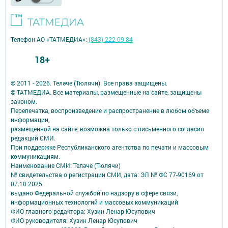
Телефон АО «ТАТМЕДИА»:
(843) 222 09 84
18+
© 2011 - 2026. Теләче (Тюлячи). Все права защищены.
© ТАТМЕДИА. Все материалы, размещенные на сайте, защищены
законом.
Перепечатка, воспроизведение и распространение в любом объеме
информации,
размещенной на сайте, возможна только с письменного согласия
редакций СМИ.
При поддержке Республиканского агентства по печати и массовым
коммуникациям.
Наименование СМИ: Теләче (Тюлячи)
№ свидетельства о регистрации СМИ, дата: ЭЛ № ФС 77-90169 от
07.10.2025
выдано Федеральной службой по надзору в сфере связи,
информационных технологий и массовых коммуникаций
ФИО главного редактора: Хузин Ленар Юсупович
ФИО руководителя: Хузин Ленар Юсупович