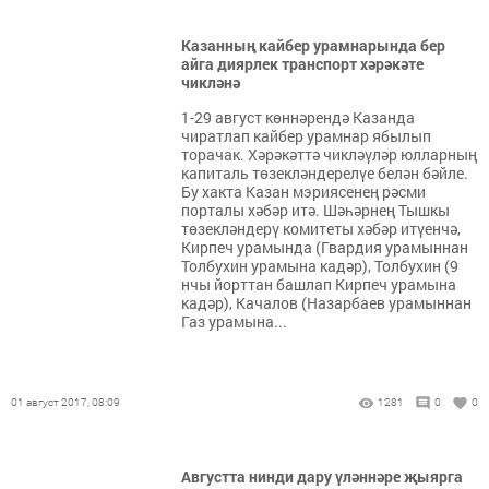
Казанның кайбер урамнарында бер
айга диярлек транспорт хәрәкәте
чикләнә
1-29 август көннәрендә Казанда
чиратлап кайбер урамнар ябылып
торачак. Хәрәкәттә чикләүләр юлларның
капиталь төзекләндерелүе белән бәйле.
Бу хакта Казан мэриясенең рәсми
порталы хәбәр итә. Шәһәрнең Тышкы
төзекләндерү комитеты хәбәр итүенчә,
Кирпеч урамында (Гвардия урамыннан
Толбухин урамына кадәр), Толбухин (9
нчы йорттан башлап Кирпеч урамына
кадәр), Качалов (Назарбаев урамыннан
Газ урамына...
01 август 2017, 08:09
1281
0
0
Августта нинди дару үләннәре җыярга