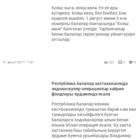
Кояш чыга, кояш көлә, Ул югары
күтәрелә. Кояш көлә, без биибез, Бик
күңелле яшибез. 1 август көнне 3 нче
номерлы балалар бакчасында "Кояш
көне" билгеләп үтелде. Тәрбиячеләр
белән балалар төрле уеннар уйнап күңел
ачтылар.
01 август 2017, 11:31
321
0
0
Республика балалар хастаханәсендә
эндоваскуляр операцияләр хәйрия
фондлары ярдәмендә ясала
Республика балалар клиник
хастаханәсендә тумыштан йөрәк һәм кан
тамырлары зәгыйфьлеге булган
балаларга эндоваскуляр алым белән
елына 60лап операция ясала. Бу хакта
хастаханә баш табибының хирургия
ярдәме буенча урынбасары Владимир