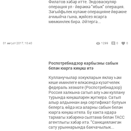
Филатов хәбәр итте. Эндоваскуляр
операция ул - йөрәккә "ябык" операция.
Зәгыйфьлек күләме операцияне йөрәкне
ачмыйча гына, җөйсез ясарга
мөмкинлек бирә. Әйтергә...
01 август 2017, 10:40
1299
0
0
Роспотребнадзор карбызны сабын
белән юарга киңәш итә
Кулланучылар хокукларын яклау һәм
кеше иминлеге өлкәсендә күзәтчелек
федераль хезмәте (Роспотребнадзор)
Россия халкына сатып алу һәм куллану
турында киңәшләрен җиткерә. Сатып
алыр алдыннан аңа сертификат булуын
белергә, өйдә исә аларны сабын белән
юарга киңәш ителә. Бу хакта идарә
тармагы хәбәренә сылтама белән ТАСС
агентлыгы хәбәр итә. "Санкцияләнгән
сату урыннарында бакчачылык...