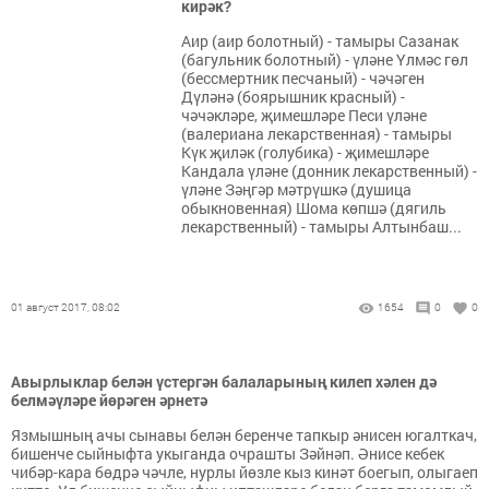
кирәк?
Аир (аир болотный) - тамыры Сазанак
(багульник болотный) - үләне Үлмәс гөл
(бессмертник песчаный) - чәчәген
Дүләнә (боярышник красный) -
чәчәкләре, җимешләре Песи үләне
(валериана лекарственная) - тамыры
Күк җиләк (голубика) - җимешләре
Кандала үләне (донник лекарственный) -
үләне Зәңгәр мәтрүшкә (душица
обыкновенная) Шома көпшә (дягиль
лекарственный) - тамыры Алтынбаш...
01 август 2017, 08:02
1654
0
0
Авырлыклар белән үстергән балаларының килеп хәлен дә
белмәүләре йөрәген әрнетә
Язмышның ачы сынавы белән беренче тапкыр әнисен югалткач,
бишенче сыйныфта укыганда очрашты Зәйнәп. Әнисе кебек
чибәр-кара бөдрә чәчле, нурлы йөзле кыз кинәт боегып, олыгаеп