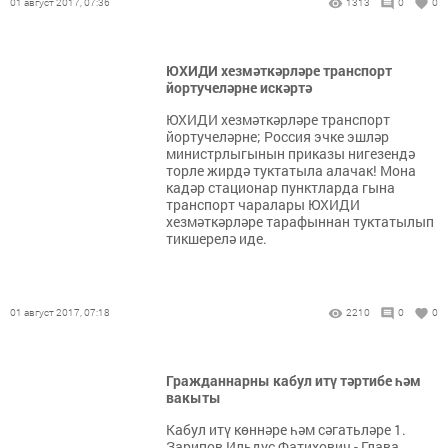
01 август 2017, 07:36
1313
0
0
ЮХИДИ хезмәткәрләре транспорт
йортучеләрне искәртә
ЮХИДИ хезмәткәрләре транспорт
йортучеләрне; Россия эчке эшләр
министрлыгынын приказы нигезендә
торле жирдә туктатыла алачак! Мона
кадәр стационар пунктларда гына
транспорт чаралары ЮХИДИ
хезмәткәрләре тарафыннан туктатылып
тикшерелә иде.
01 август 2017, 07:18
2210
0
0
Гражданнарны кабул итү тәртибе һәм
вакыты
Кабул итү көннәре һәм сәгатьләре 1.
Зарипов Ильдус Фатихович - Глава