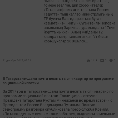
чыккан янгында 61 яшьлек ир-атның
гомере өзелгән, дип хәбәр иттеләр
«Татар-информ» агентлыгына Россия
Гадәттән тыш хәлләр министрлыгының
ТР буенча Баш идарәсе матбугат
хезмәтеннән. Янгын бүген төнлә Поповка
авылының Заречная урамындагы 17нче
йортта чыккан. Аның мәйданы 12
квадрат метр тәшкил иткән. Ут белән
көрәшүчеләр 28 яшьлек...
21 декабрь 2017, 09:22
1413
0
0
В Татарстане сдали почти десять тысяч квартир по программе
социальной ипотеки
За 2017 год в Татарстане сдали почти десять тысяч квартир по
программе социальной ипотеки. Такие цифры озвучил
Президент Татарстана Рустам Минниханов во время встречи с
Президентом России Владимиром Путиным. Полную
стенограмму разговора опубликовала пресс-служба Кремля.
«По многодетным семьям тоже работаем, выделяем земельные