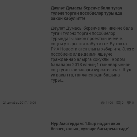
Дәүләт Думасы беренче бала тугач
түләнә торган пособиеләр турында
закон кабул итте
Дәүләт Думасы беренче яки икенче бала
тугач түләнә торган пособиеләр
турындагы закон проектын өченче,
соңгы утырышта кабул итте. Бу хакта
РИА Новости агентлыгы хәбәр итә. Әлеге
пособиене илдә даими яшәүче
гражданнар алырга хокуклы. Ярдәм
балалары 2018 елның 1 гыйнварыннан
соң туган гаиләләргә күрсәтеләчәк. Шул
ук вакытта, гаиләнең җан башына
туры...
21 декабрь 2017, 10:06
1409
0
0
Нур Амстердам: "Шыр надан икән
безнең халык, сүзләре бәгыремә тиде"