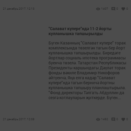
21 декабрь 2017, 12:13
1407
0
0
“Салават күпере”ндә 11-2 йорты
кулланышка тапшырылды
Бүген Казанның "Салават күпере" торак
комплексында төзелгән тагын бер йорт
кулланышка тапшырылды. Биредәге
йортлар социаль ипотека программасы
буенча төзелә. Татарстан Республикасы
Президенты каршындагы Дәүләт торак
фонды вәкиле Владимир Никофоров
әйтүенчә, Яңа елга кадәр "Салават
күпере"ндә тагын берничә йортны
кулланышка тапшыру планлаштырыла.
"Фонд директоры Тәлгать Абдуллин да
сезгә котлауларын җиткерде. Бүген...
21 декабрь 2017, 12:08
1462
0
0