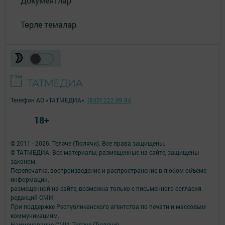
Документлар
Төрле темалар
Телефон АО «ТАТМЕДИА»:
(843) 222 09 84
18+
© 2011 - 2026. Теләче (Тюлячи). Все права защищены.
© ТАТМЕДИА. Все материалы, размещенные на сайте, защищены
законом.
Перепечатка, воспроизведение и распространение в любом объеме
информации,
размещенной на сайте, возможна только с письменного согласия
редакций СМИ.
При поддержке Республиканского агентства по печати и массовым
коммуникациям.
Наименование СМИ: Теләче (Тюлячи)