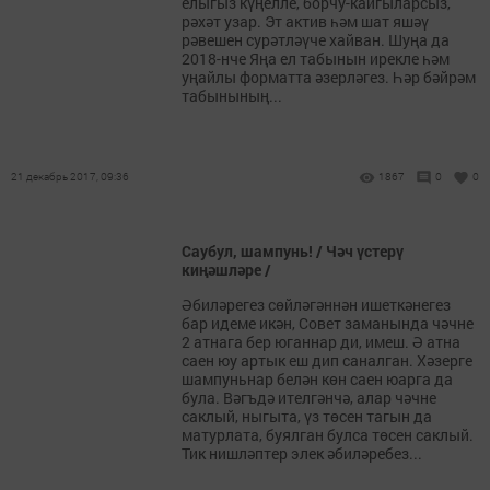
елыгыз күңелле, борчу-кайгыларсыз,
рәхәт узар. Эт актив һәм шат яшәү
рәвешен сурәтләүче хайван. Шуңа да
2018-нче Яңа ел табынын ирекле һәм
уңайлы форматта әзерләгез. Һәр бәйрәм
табынының...
21 декабрь 2017, 09:36
1867
0
0
Саубул, шампунь! / Чәч үстерү
киңәшләре /
Әбиләрегез сөйләгәннән ишеткәнегез
бар идеме икән, Совет заманында чәчне
2 атнага бер юганнар ди, имеш. Ә атна
саен юу артык еш дип саналган. Хәзерге
шампуньнар белән көн саен юарга да
була. Вәгъдә ителгәнчә, алар чәчне
саклый, ныгыта, үз төсен тагын да
матурлата, буялган булса төсен саклый.
Тик нишләптер элек әбиләребез...