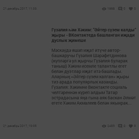
21 декабрь 2017, 11:33
1968
0
0
Гүзәлия һәм Хәким: "Әйтер сүзем калды"
җыры - ВКонтактеда башланган иҗади
дуслык җимеше
Мәскәүдә яшәп иҗат итүче автор-
башкаручы Гүзәлия Шәрәфетдинова
(күпләргә ул җырчы Гүзәлия буларак
таныш) Хәким исемле талантлы егет
белән дуэтлар иҗат итә башлады.
Аларның «Әйтер сүзем калган» җыры
тиз арада популярлык казанды.
Гүзәлия: Хәкимне Вконтакте социаль
челтәреннән күреп алдым Татар
эстрадасына яңа гына аяк баскан Әлмәт
егете Хәким Акмалеев белән якынрак...
21 декабрь 2017, 10:35
2485
0
0