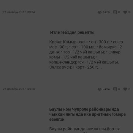
21 декабрь 2017, 09:34
1426
0
0
Итле гөбәдия рецепты
Кирәк: Камыр өчен: • он - 300 г; • сыер
мае - 90 г; • сөт - 100 мл; • йомырка - 2
данә; • тоз - 1/2 чәй кашыгы; • шикәр
комы - 1/2 чәй кашыгы; •
көпшәкләндергеч - 1/2 чәй кашыгы.
Эчлек өчен: • корт - 250 г;...
21 декабрь 2017, 09:30
2494
0
2
Баулы һәм Чүпрәле районнарында
чыккан янгында ике ир-атның гомере
өзелгән
Баулы районында ике катлы йортта