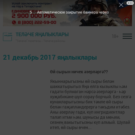
5
Автоматическое закрытие баннера через
ТЕЛӘЧЕ ЯҢАЛЫКЛАРЫ
18+
"Теләче" газетасы - Теләче районы
21 декабрь 2017 яңалыклары
Өй сырын ничек әзерләргә??
Якыннарыгызны өй сыры белән
шаккатырыгыз Яңа елга кызыклы һәм
гадәти булмаган нәрсә әзерләргә - һәр
хуҗабикәне шул сорау борчый. Без сезгә
кунакларыгызны бик тәмле өй сыры
белән гаҗәпләндерергә тәкъдим итәбез.
Аны әзерләү гади, күп ингридиентлар
таләп итми һәм, шунысы да мөһим,
сезнең вакытыгызны күп алмый. Шулай
итеп, өй сыры өчен...