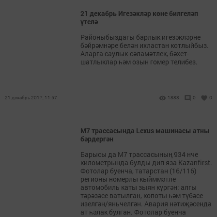
21 декабрь Игезәкләр көне билгеләп
үтелә
Районыбыздагы барлык игезәкләрне
бәйрәмнәре белән ихластан котлыйбыз.
Аларга саулык-сәламәтлек, бәхет-
шатлыклар һәм озын гомер телибез.
21 декабрь 2017, 11:57
1883
0
0
M7 трассасында Lexus машинасы атны
бәрдергән
Барысы да M7 трассасының 934 нче
километрында булды дип яза Kazanfirst.
Фотолар буенча, татарстан (16/116)
регионы номерлы кыйммәтле
автомобиль каты зыян күргән: алгы
тәрәзәсе ватылган, копоты һәм түбәсе
изелгән/яньчелгән. Авария нәтиҗәсендә
ат һәлак булган. Фотолар буенча