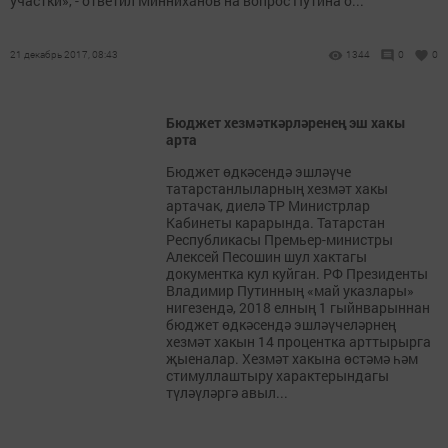
участки», - ответил Минниханов на вопрос Путина о...
21 декабрь 2017, 08:43
1344
0
0
Бюджет хезмәткәрләренең эш хакы
арта
Бюджет өдкәсендә эшләүче
татарстанлыларның хезмәт хакы
артачак, диелә ТР Министрлар
Кабинеты карарында. Татарстан
Республикасы Премьер-министры
Алексей Песошин шул хактагы
документка кул куйган. РФ Президенты
Владимир Путинның «май указлары»
нигезендә, 2018 елның 1 гыйнварыннан
бюджет өдкәсендә эшләүчеләрнең
хезмәт хакын 14 процентка арттырырга
җыеналар. Хезмәт хакына өстәмә һәм
стимуллаштыру характерындагы
түләүләргә авыл...