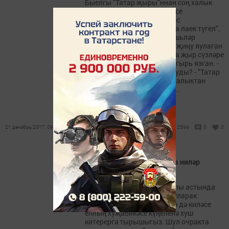
Быелгы "Татар җыры"ннан соң халык
берара шаулап алды. Күбесе
"җырчыларга премия дөрес
тапшырылмады, алар моңа лаек түгел",
диде. "Татар җыры"нда "Яшьләр
проекты" номинациясендә җиңү яулаган
Лилия Хәйрулинна турында җыр сүзләре
авторы Нур Амстердам шигырь язган. -
Әлеге шигырь ни сәбәпле туды? - "Татар
җыры" премиясеннән соң халыктан
төпсез, уйламыйча, фикер...
21 декабрь 2017, 09:44
2594
0
0
2018нче Яңа ел табынында ниләр
булырга тиеш?
2017-нче елны Әтәч символы астында
үткәрсәк, 2018-не Эт елы буларак
көтәбез. Өстәл әзерләгәндә дә киләсе
елның хуҗабикәсе күңеленә хуш
китерергә тырышыгыз. Шул очракта