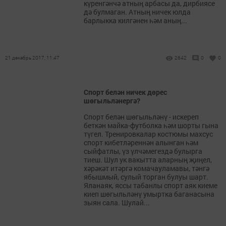
күренгәнчә атның арбасы да, дирбиясе
дә булмаган. Атның ничек юлда
барлыкка килгәнен һәм аның...
21 декабрь 2017, 11:47
2642
0
0
Спорт белән ничек дөрес
шөгыльләнергә?
Спорт белән шөгыльләнү - искереп
беткән майка-футболка һәм шорты гына
түгел. Тренировкалар костюмы махсус
спорт кибетләреннән алынган һәм
сыйфатлы, үз үлчәмегездә булырга
тиеш. Шул ук вакытта аларның җиңел,
хәрәкәт итәргә комачауламавы, тәнгә
ябышмый, сулый торган булуы шарт.
Яланаяк, яссы табанлы спорт аяк киеме
киеп шөгыльләнү умыртка баганасына
зыян сала. Шулай...