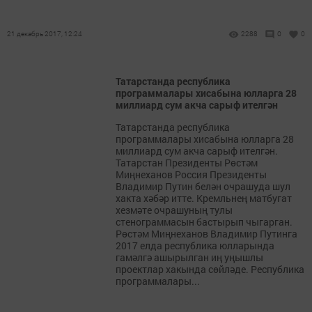
21 декабрь 2017, 12:24
2288
0
0
Татарстанда республика
программалары хисабына юлларга 28
миллиард сум акча сарыф ителгән
Татарстанда республика
программалары хисабына юлларга 28
миллиард сум акча сарыф ителгән.
Татарстан Президенты Рөстәм
Миңнеханов Россия Президенты
Владимир Путин белән очрашуда шул
хакта хәбәр итте. Кремльнең матбугат
хезмәте очрашуның тулы
стенограммасын бастырып чыгарган.
Рөстәм Миңнеханов Владимир Путинга
2017 елда республика юлларында
гамәлгә ашырылган иң уңышлы
проектлар хакында сөйләде. Республика
программалары...