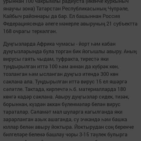
урыннан 100 чакрымлы радиуста (икенче куркыныч
янаучы зона) Татарстан Республикасының Чүпрәле,
Кайбыч районнары да бар. Ел башыннан Россия
Федерациясендә әлеге мәкерле авыруның 21 субъектта
168 очрагы теркәлгән.
Дуңгызларда Африка чумасы - йорт һәм кабан
дуңгызларында була торган бик йогышлы авыру. Аның
вирусы гаять чыдам, туфракта, тирестә яки
туңдырылган иттә 100 һәм аннан да күбрәк көн,
тозланган һәм ысланган дуңгыз итендә 300 көн
саклана ала. Туңдырылган иттә вирус 15 ел яшәргә
сәләтле. Тактада, кирпечтә һ.б. материалларда 180
көнгә кадәр саклана. Авыру дуңгызлар сидек, тизәк,
борыннан, күздән аккан бүленмәләр белән вирус
тараталар. Сәламәт мал шуларга кагылганда яки
зарарланган азык ашаганда, су эчкәндә һәм башка
юллар белән авыру йоктыра. Йоктырудан соң беренче
билгеләре беленә башлау чоры 3-15 тәүлек булырга