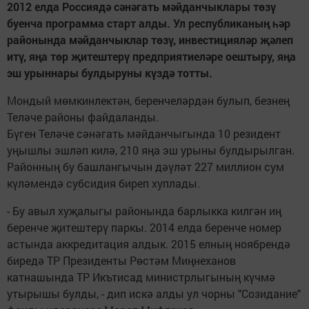
2012 елда Россиядә сәнәгать мәйданчыклары төзү
буенча программа старт алды. Ул республиканың һәр
районында мәйданчыклар төзү, инвестицияләр җәлеп
итү, яңа төр җитештерү предприятиеләре оештыру, яңа
эш урыннары булдыруны күздә тотты.
Мондый мөмкинлектән, беренчеләрдән булып, безнең
Теләче районы файдаланды.
Бүген Теләче сәнәгать мәйданчыгында 10 резидент
уңышлы эшләп килә, 210 яңа эш урыны булдырылган.
Районның бу башлангычын дәүләт 227 миллион сум
күләмендә субсидия биреп хуплады.
- Бу авыл хуҗалыгы районында барлыкка килгән иң
беренче җитештерү паркы. 2014 елда беренче номер
астында аккредитация алдык. 2015 елның ноябрендә
биредә ТР Президенты Рөстәм Миңнеханов
катнашында ТР Икътисад министрлыгының күчмә
утырышы булды, - дип искә алды ул чорны "Созидание"