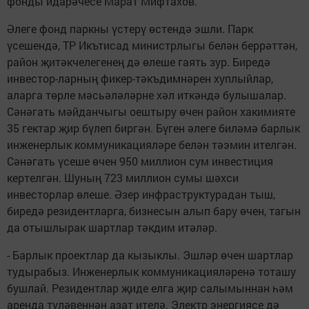
фонды идарәчесе Марат Мифтахов.
Әлеге фонд паркны үстерү өстендә эшли. Парк
үсешендә, ТР Икътисад министрлыгы белән беррәттән,
район җитәкчелегенең дә өлеше гаять зур. Биредә
инвестор-ларның фикер-тәкъдимнәрен хуплыйлар,
аларга төрле мәсьәләләрне хәл иткәндә булышалар.
Сәнәгать мәйданчыгы оештыру өчен район хакимияте
35 гектар җир бүлеп биргән. Бүген әлеге биләмә барлык
инженерлык коммуникацияләре белән тәэмин ителгән.
Сәнәгать үсеше өчен 950 миллион сум инвестиция
кертелгән. Шуның 723 миллион сумы шәхси
инвесторлар өлеше. Әзер инфраструктурадан тыш,
биредә резидентларга, бизнесын алып бару өчен, тагын
да отышлырак шартлар тәкдим итәләр.
- Барлык проектлар да кызыклы. Эшләр өчен шартлар
тудырабыз. Инженерлык коммуникацияләренә тоташу
бушлай. Резидентлар җиде елга җир салымыннан һәм
аренда түләвеннән азат ителә. Электр энергиясе дә