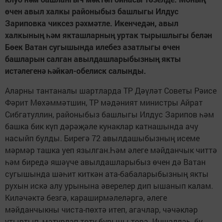
өчен авыл халкы районыбыз башлыгы Илдус
Зариповка чиксез рәхмәтле. Икенчедән, авыл
халкының һәм якташларның уртак тырышлыгы белән
Бөек Ватан сугышында илебез азатлыгы өчен
башларын салган авылдашларыбызның якты
истәлегенә һәйкәл-обелиск салынды.
Аларны тантаналы шартларда ТР Дәүләт Советы Рәисе
Фәрит Мөхәммәтшин, ТР мәдәният министры Айрат
Сибгатуллин, районыбыз башлыгы Илдус Зарипов һәм
башка бик күп дәрәҗәле кунаклар катнашында ачу
насыйп булды. Бирегә 72 авылдашыбызның исеме
мәрмәр ташка уеп язылган.Һәм әлеге мәйданчык читтә
һәм биредә яшәүче авылдашларыбыз өчен дә Ватан
сугышында шәһит киткән ата-бабаларыбызның якты
рухын искә алу урынына әверелер дип ышанып калам.
Киләчәктә безгә, караширмәлеләргә, әлеге
мәйданчыкны чиста-пөхтә итеп, агачлар, чәчәкләр
утыртып, матурлап тоту бурычы тора. Иншаллаһ, бу