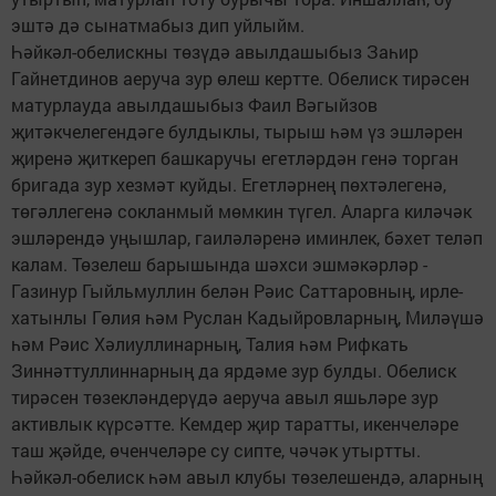
эштә дә сынатмабыз дип уйлыйм.
Һәйкәл-обелискны төзүдә авылдашыбыз Заһир
Гайнетдинов аеруча зур өлеш кертте. Обелиск тирәсен
матурлауда авылдашыбыз Фаил Вәгыйзов
җитәкчелегендәге булдыклы, тырыш һәм үз эшләрен
җиренә җиткереп башкаручы егетләрдән генә торган
бригада зур хезмәт куйды. Егетләрнең пөхтәлегенә,
төгәллегенә сокланмый мөмкин түгел. Аларга киләчәк
эшләрендә уңышлар, гаиләләренә иминлек, бәхет теләп
калам. Төзелеш барышында шәхси эшмәкәрләр -
Газинур Гыйльмуллин белән Рәис Саттаровның, ирле-
хатынлы Гөлия һәм Руслан Кадыйровларның, Миләүшә
һәм Рәис Хәлиуллинарның, Талия һәм Рифкать
Зиннәттуллиннарның да ярдәме зур булды. Обелиск
тирәсен төзекләндерүдә аеруча авыл яшьләре зур
активлык күрсәтте. Кемдер җир таратты, икенчеләре
таш җәйде, өченчеләре су сипте, чәчәк утыртты.
Һәйкәл-обелиск һәм авыл клубы төзелешендә, аларның