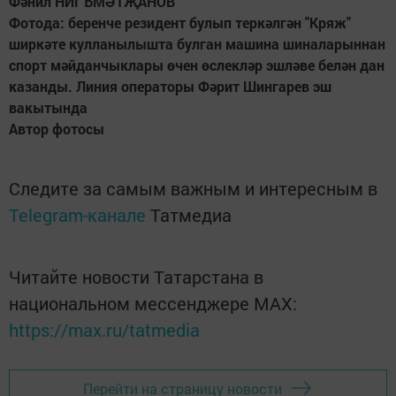
Фәнил НИГЪМӘТҖАНОВ
Фотода: беренче резидент булып теркәлгән "Кряж"
ширкәте кулланылышта булган машина шиналарыннан
спорт мәйданчыклары өчен өслекләр эшләве белән дан
казанды. Линия операторы Фәрит Шингарев эш
вакытында
Автор фотосы
Следите за самым важным и интересным в
Telegram-канале
Татмедиа
Читайте новости Татарстана в
национальном мессенджере MАХ:
https://max.ru/tatmedia
Перейти на страницу новости