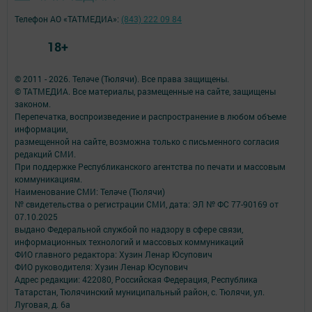
Телефон АО «ТАТМЕДИА»:
(843) 222 09 84
18+
© 2011 - 2026. Теләче (Тюлячи). Все права защищены.
© ТАТМЕДИА. Все материалы, размещенные на сайте, защищены
законом.
Перепечатка, воспроизведение и распространение в любом объеме
информации,
размещенной на сайте, возможна только с письменного согласия
редакций СМИ.
При поддержке Республиканского агентства по печати и массовым
коммуникациям.
Наименование СМИ: Теләче (Тюлячи)
№ свидетельства о регистрации СМИ, дата: ЭЛ № ФС 77-90169 от
07.10.2025
выдано Федеральной службой по надзору в сфере связи,
информационных технологий и массовых коммуникаций
ФИО главного редактора: Хузин Ленар Юсупович
ФИО руководителя: Хузин Ленар Юсупович
Адрес редакции: 422080, Российская Федерация, Республика
Татарстан, Тюлячинский муниципальный район, с. Тюлячи, ул.
Луговая, д. 6а