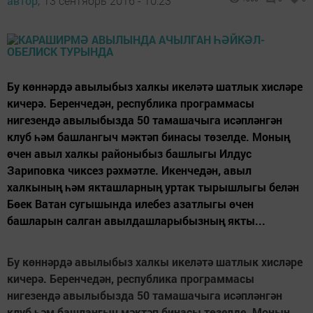
автор,
13 сентябрь 2016 - 10:23
Бу көннәрдә авылыбыз халкы икеләтә шатлык хисләре
кичерә. Беренчедән, республика программасы
нигезендә авылыбызда 50 тамашачыга исәпләнгән
клуб һәм башлангыч мәктәп бинасы төзелде. Моның
өчен авыл халкы районыбыз башлыгы Илдус
Зариповка чиксез рәхмәтле. Икенчедән, авыл
халкының һәм якташларның уртак тырышлыгы белән
Бөек Ватан сугышында илебез азатлыгы өчен
башларын салган авылдашларыбызның якты...
Бу көннәрдә авылыбыз халкы икеләтә шатлык хисләре
кичерә. Беренчедән, республика программасы
нигезендә авылыбызда 50 тамашачыга исәпләнгән
клуб һәм башлангыч мәктәп бинасы төзелде. Моның