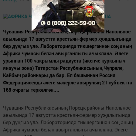
Чувашия Республикасының Порецк районы Напольное
авылында 17 августта крестьян-фермер хуҗалыгында
бер дуңгыз үлә. Лабораториядә тикшергәннән соң аның
Африка чумасы белән авырганлыгы ачыклана. Әлеге
урыннан 100 чакрымлы радиуста (икенче куркыныч
янаучы зона) Татарстан Республикасының Чүпрәле,
Кайбыч районнары да бар. Ел башыннан Россия
Федерациясендә әлеге мәкерле авыруның 21 субъектта
168 очрагы теркәлгән....
Чувашия Республикасының Порецк районы Напольное
авылында 17 августта крестьян-фермер хуҗалыгында
бер дуңгыз үлә. Лабораториядә тикшергәннән соң аның
Африка чумасы белән авырганлыгы ачыклана. Әлеге