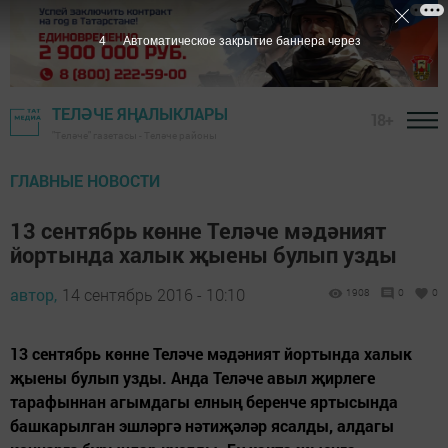
3
Автоматическое закрытие баннера через
ТЕЛӘЧЕ ЯҢАЛЫКЛАРЫ
18+
"Теләче" газетасы - Теләче районы
ГЛАВНЫЕ НОВОСТИ
13 сентябрь көнне Теләче мәдәният
йортында халык җыены булып узды
автор,
14 сентябрь 2016 - 10:10
1908
0
0
13 сентябрь көнне Теләче мәдәният йортында халык
җыены булып узды. Анда Теләче авыл җирлеге
тарафыннан агымдагы елның беренче яртысында
башкарылган эшләргә нәтиҗәләр ясалды, алдагы