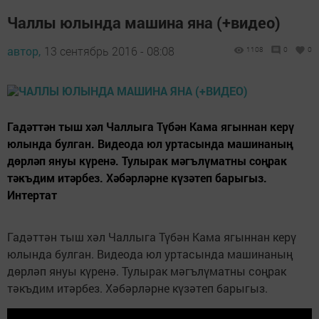
Чаллы юлында машина яна (+видео)
автор,
13 сентябрь 2016 - 08:08
1108
0
0
Гадәттән тыш хәл Чаллыга Түбән Кама ягыннан керү
юлында булган. Видеода юл уртасында машинаның
дөрләп януы күренә. Тулырак мәгълүматны соңрак
тәкъдим итәрбез. Хәбәрләрне күзәтеп барыгыз.
Интертат
Гадәттән тыш хәл Чаллыга Түбән Кама ягыннан керү
юлында булган. Видеода юл уртасында машинаның
дөрләп януы күренә. Тулырак мәгълүматны соңрак
тәкъдим итәрбез. Хәбәрләрне күзәтеп барыгыз.