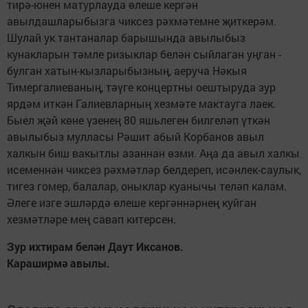
тирә-юнен матурлауда өлеше кергән
авылдашларыбызга чиксез рәхмәтемне җиткерәм.
Шулай ук тантаналар барышында авылыбыз
кунакларын тәмле ризыклар белән сыйлаган уңган -
булган хатын-кызларыбызның, аеруча Нәкыя
Тимергалиеваның, тәүге концертны оештыруда зур
ярдәм иткән Галиевларның хезмәте мактауга лаек.
Быел җәй көне үзенең 80 яшьлеген билгеләп үткән
авылыбыз мулласы Рәшит абый Корбанов авыл
халкын биш вакытлы азаннан өзми. Аңа да авыл халкы
исеменнән чиксез рәхмәтләр белдереп, исәнлек-саулык,
тигез гомер, балалар, оныклар куанычы теләп калам.
Әлеге изге эшләрдә өлеше кергәннәрнең куйган
хезмәтләре мең савап китерсен.
Зур ихтирам белән Даут Иксанов.
Караширмә авылы.