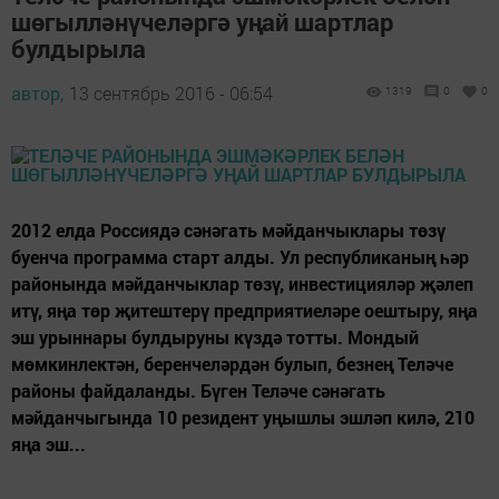
шөгылләнүчеләргә уңай шартлар
булдырыла
автор,
13 сентябрь 2016 - 06:54
1319
0
0
2012 елда Россиядә сәнәгать мәйданчыклары төзү
буенча программа старт алды. Ул республиканың һәр
районында мәйданчыклар төзү, инвестицияләр җәлеп
итү, яңа төр җитештерү предприятиеләре оештыру, яңа
эш урыннары булдыруны күздә тотты. Мондый
мөмкинлектән, беренчеләрдән булып, безнең Теләче
районы файдаланды. Бүген Теләче сәнәгать
мәйданчыгында 10 резидент уңышлы эшләп килә, 210
яңа эш...