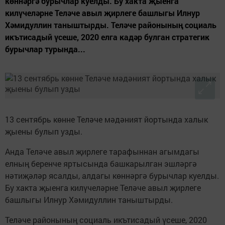
көннәргә бурычлар куелды. Бу хакта җыенга
килүчеләрне Теләче авыл җирлеге башлыгы Илнур
Хәмидуллин таныштырды. Теләче районының социаль
икътисадый үсеше, 2020 елга кадәр булган стратегик
бурычлар турында...
13 сентябрь көнне Теләче мәдәният йортында халык
җыены булып узды.
Анда Теләче авыл җирлеге тарафыннан агымдагы
елның беренче яртысында башкарылган эшләргә
нәтиҗәләр ясалды, алдагы көннәргә бурычлар куелды.
Бу хакта җыенга килүчеләрне Теләче авыл җирлеге
башлыгы Илнур Хәмидуллин таныштырды.
Теләче районының социаль икътисадый үсеше, 2020