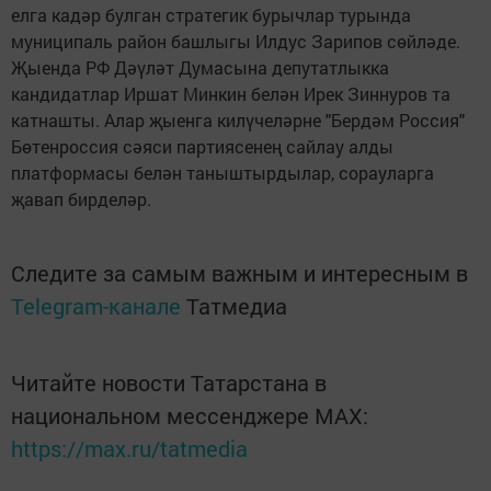
елга кадәр булган стратегик бурычлар турында
муниципаль район башлыгы Илдус Зарипов сөйләде.
Җыенда РФ Дәүләт Думасына депутатлыкка
кандидатлар Иршат Минкин белән Ирек Зиннуров та
катнашты. Алар җыенга килүчеләрне "Бердәм Россия"
Бөтенроссия сәяси партиясенең сайлау алды
платформасы белән таныштырдылар, сорауларга
җавап бирделәр.
Следите за самым важным и интересным в
Telegram-канале
Татмедиа
Читайте новости Татарстана в
национальном мессенджере MАХ:
https://max.ru/tatmedia