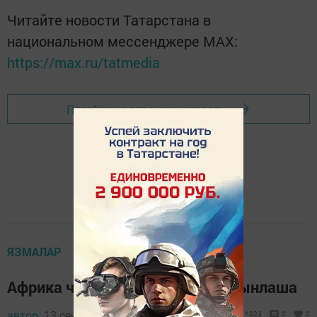
Читайте новости Татарстана в
национальном мессенджере MАХ:
https://max.ru/tatmedia
Перейти на страницу новости
ЯЗМАЛАР
Африка чумасы Татарстанга якынлаша
автор,
13 сентябрь 2016 - 07:52
1323
0
0