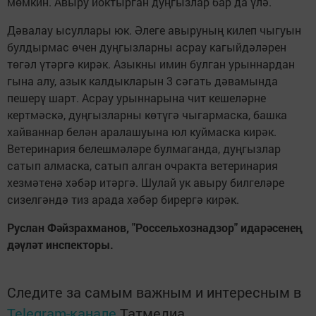
мөмкин. Авыру йоктырган дуңгызлар бар да үлә.
Дәвалау ысуллары юк. Әлеге авыруның килеп чыгуын
булдырмас өчен дуңгызларны асрау кагыйдәләрен
төгәл үтәргә кирәк. Азыкны имин булган урыннардан
гына алу, азык калдыкларын 3 сәгать дәвамында
пешерү шарт. Асрау урыннарына чит кешеләрне
кертмәскә, дуңгызларны көтүгә чыгармаска, башка
хайваннар белән аралашуына юл куймаска кирәк.
Ветеринария белешмәләре булмаганда, дуңгызлар
сатып алмаска, сатып алган очракта ветеринария
хезмәтенә хәбәр итәргә. Шулай ук авыру билгеләре
сизелгәндә тиз арада хәбәр бирергә кирәк.
Руслан Фәйзрахманов, "Россельхознадзор" идарәсенең
дәүләт инспекторы.
Следите за самым важным и интересным в
Telegram-канале
Татмедиа