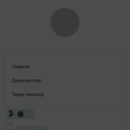
Главная
Документлар
Төрле темалар