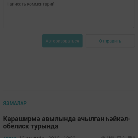
Отправить
Авторизоваться
ЯЗМАЛАР
Караширмә авылында ачылган һәйкәл-
обелиск турында
1860
0
0