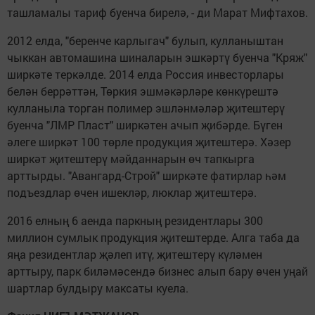
ташламалы тариф буенча бирелә, - ди Марат Мифтахов.
2012 елда, "беренче карлыгач" булып, кулланыштан
чыккан автомашина шиналарын эшкәртү буенча "Кряж"
ширкәте теркәлде. 2014 елда Россия инвесторлары
белән беррәттән, Төркия эшмәкәрләре көнкүрештә
кулланыла торган полимер эшләнмәләр җитештерү
буенча "ЛМР Пласт" ширкәтен ачып җибәрде. Бүген
әлеге ширкәт 100 төрле продукция җитештерә. Хәзер
ширкәт җитештерү мәйданнарын өч тапкырга
арттырды. "Авангард-Строй" ширкәте фатирлар һәм
подъездлар өчен ишекләр, люклар җитештерә.
2016 елның 6 аенда паркның резидентлары 300
миллион сумлык продукция җитештерде. Алга таба да
яңа резидентлар җәлеп итү, җитештерү күләмен
арттыру, парк биләмәсендә бизнес алып бару өчен уңай
шартлар булдыру максаты куела.