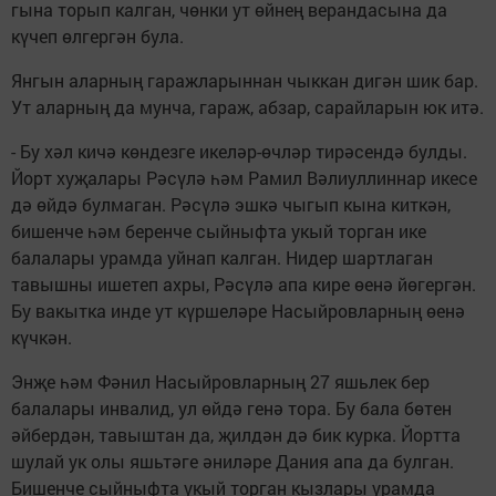
гына торып калган, чөнки ут өйнең верандасына да
күчеп өлгергән була.
Янгын аларның гаражларыннан чыккан дигән шик бар.
Ут аларның да мунча, гараж, абзар, сарайларын юк итә.
- Бу хәл кичә көндезге икеләр-өчләр тирәсендә булды.
Йорт хуҗалары Рәсүлә һәм Рамил Вәлиуллиннар икесе
дә өйдә булмаган. Рәсүлә эшкә чыгып кына киткән,
бишенче һәм беренче сыйныфта укый торган ике
балалары урамда уйнап калган. Нидер шартлаган
тавышны ишетеп ахры, Рәсүлә апа кире өенә йөгергән.
Бу вакытка инде ут күршеләре Насыйровларның өенә
күчкән.
Энҗе һәм Фәнил Насыйровларның 27 яшьлек бер
балалары инвалид, ул өйдә генә тора. Бу бала бөтен
әйбердән, тавыштан да, җилдән дә бик курка. Йортта
шулай ук олы яшьтәге әниләре Дания апа да булган.
Бишенче сыйныфта укый торган кызлары урамда