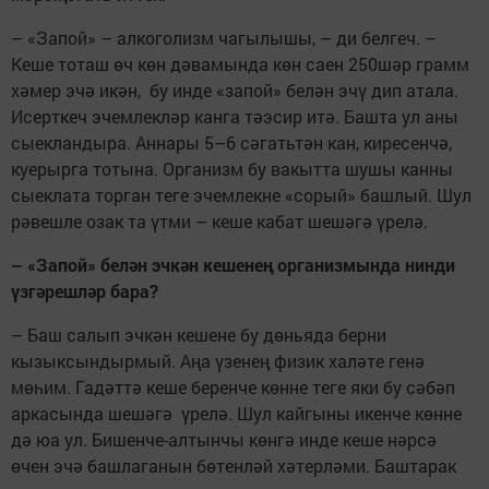
– «Запой» – алкоголизм чагылышы, – ди белгеч. –
Кеше тоташ өч көн дәвамында көн саен 250шәр грамм
хәмер эчә икән, бу инде «запой» белән эчү дип атала.
Исерткеч эчемлекләр канга тәэсир итә. Башта ул аны
сыекландыра. Аннары 5–6 сәгатьтән кан, киресенчә,
куерырга тотына. Организм бу вакытта шушы канны
сыеклата торган теге эчемлекне «сорый» башлый. Шул
рәвешле озак та үтми – кеше кабат шешәгә үрелә.
– «Запой» белән эчкән кешенең организмында нинди
үзгәрешләр бара?
– Баш салып эчкән кешене бу дөньяда берни
кызыксындырмый. Аңа үзенең физик халәте генә
мөһим. Гадәттә кеше беренче көнне теге яки бу сәбәп
аркасында шешәгә үрелә. Шул кайгыны икенче көнне
дә юа ул. Бишенче-алтынчы көнгә инде кеше нәрсә
өчен эчә башлаганын бөтенләй хәтерләми. Баштарак