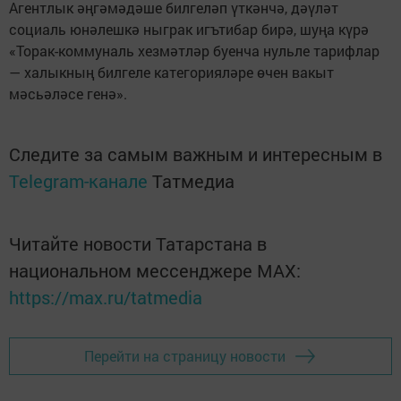
Агентлык әңгәмәдәше билгеләп үткәнчә, дәүләт
социаль юнәлешкә ныграк игътибар бирә, шуңа күрә
«Торак-коммуналь хезмәтләр буенча нульле тарифлар
— халыкның билгеле категорияләре өчен вакыт
мәсьәләсе генә».
Следите за самым важным и интересным в
Telegram-канале
Татмедиа
Читайте новости Татарстана в
национальном мессенджере MАХ:
https://max.ru/tatmedia
Перейти на страницу новости