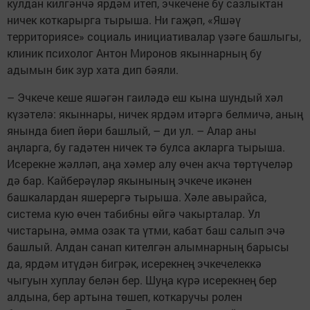
кулдан килгәнчә ярдәм итеп, эчкечене бу сазлыктан
ничек коткарырга тырыша. Ни гаҗәп, «Яшәү
территориясе» социаль инициативалар үзәге башлыгы,
клиник психолог Антон Миронов якыннарның бу
адымын бик зур хата дип бәяли.
– Эчкече кеше яшәгән гаиләдә еш кына шундый хәл
күзәтелә: якыннары, ничек ярдәм итәргә белмичә, аның
янында биеп йөри башлый, – ди ул. – Алар аны
аңларга, бу гадәтен ничек тә булса акларга тырыша.
Исерекне жәлләп, аңа хәмер алу өчен акча төртүчеләр
дә бар. Кайберәүләр якынының эчкече икәнен
башкалардан яшерергә тырыша. Хәле авырайса,
система кую өчен табибны өйгә чакырталар. Ул
чистарына, әмма озак та үтми, кабат баш салып эчә
башлый. Алдан санап кителгән алымнарның барысы
да, ярдәм итүдән бигрәк, исерекнең эчкечелеккә
чыгуын хуплау белән бер. Шуңа күрә исерекнең бер
алдына, бер артына төшеп, коткаручы ролен