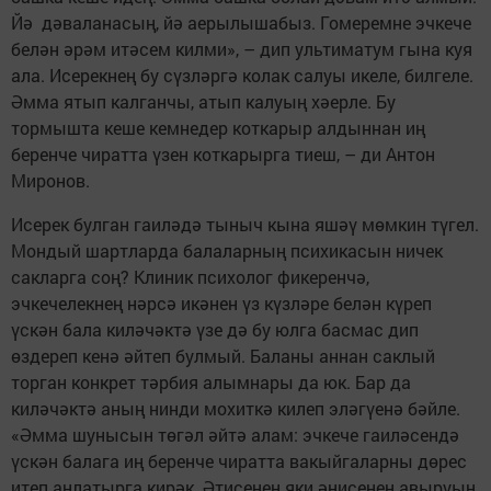
Йә дәваланасың, йә аерылышабыз. Гомеремне эчкече
белән әрәм итәсем килми», – дип ультиматум гына куя
ала. Исерекнең бу сүзләргә колак салуы икеле, билгеле.
Әмма ятып калганчы, атып калуың хәерле. Бу
тормышта кеше кемнедер коткарыр алдыннан иң
беренче чиратта үзен коткарырга тиеш, – ди Антон
Миронов.
Исерек булган гаиләдә тыныч кына яшәү мөмкин түгел.
Мондый шартларда балаларның психикасын ничек
сакларга соң? Клиник психолог фикеренчә,
эчкечелекнең нәрсә икәнен үз күзләре белән күреп
үскән бала киләчәктә үзе дә бу юлга басмас дип
өздереп кенә әйтеп булмый. Баланы аннан саклый
торган конкрет тәрбия алымнары да юк. Бар да
киләчәктә аның нинди мохиткә килеп эләгүенә бәйле.
«Әмма шунысын төгәл әйтә алам: эчкече гаиләсендә
үскән балага иң беренче чиратта вакыйгаларны дөрес
итеп аңлатырга кирәк. Әтисенең яки әнисенең авыруын,