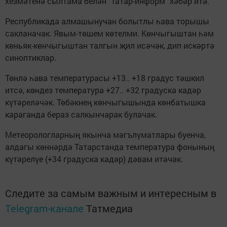
хезмәтенә сылтама белән "Татар-информ" хәбәр итә.
Республикада алмашынучан болытлы һава торышы
сакланачак. Явым-төшем көтелми. Көнчыгыштан һәм
көньяк-көнчыгыштан талгын җил исәчәк, дип искәртә
синоптиклар.
Төнлә һава температурасы +13.. +18 градус тәшкил
итсә, көндез температура +27.. +32 градуска кадәр
күтәреләчәк. Төбәкнең көнчыгышында көнбатышка
караганда бераз салкынчарак булачак.
Метеорологларның якынча мәгълүматлары буенча,
алдагы көннәрдә Татарстанда температура фонының
күтәрелүе (+34 градуска кадәр) дәвам итәчәк.
Следите за самым важным и интересным в
Telegram-канале
Татмедиа