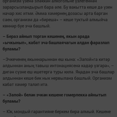
организм үзенә эләккән алкогольне үзлегеннән
зарарсызландырып бара әле. Бу вакытта кеше дә үзен
начар хис итми. Әмма хәмернең дозасы арта барган
саен, организм да «бирешә» – кеше туктый алмыйча
көннәр буе эчә башлый.
– Бераз айнып торган кешенең, якын арада
«ычкынып», кабат эчә башлаячагын алдан фаразлап
буламы?
–Эчкеченең якыннарыннан еш кына: «Запой»га китәр
алдыннан аның тавыш интонациясенә кадәр үзгәрә», –
дигән сүзне еш ишетергә туры килә. Яңадан эчә башлар
алдыннан кеше бик нык нервылана башлый. Организм
кабат хәмер таләп итә.
– «Запой» белән эчкән кешене гомерлеккә айнытып
буламы?
– Юк, мондый гарантияне беркем бирә алмый. Кешене