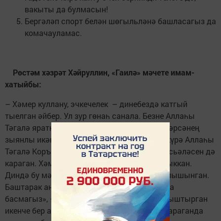
вакыты да булмасын!
Бергәләп спорт белән шөгыльләнә башласагыз да
комачауламас.
Рөстәм хәзрәт Хәйруллин, «Гаилә» мәчете имам-
хатыйбы:
– Хәмер куллану, эчкечелек – динебездә катгый
тыелган әйбер. Ул зур гөнаһ санала. Безне Аллаһы
Тәгалә яраткан. Безгә нәрсәнең файдалы, нәрсәнең
зыянлы икәнен дә Ул яхшырак белә. Шуңа күрә Аллаһы
Тәгалә Коръән китабын индергәч, хәмер мәсьәләсен дә
караган. Хәмер дигән нәрсә гарәпләрдән чыккан.
Диндә бу мәсьәләгә кагылышлы өч аять алышынган.
Баштарак анда: «Шундый кыяфәттә намазга
басмагыз», – диелгән була. Аннары аны алыштырган
икенче бер аятьтә: «Хәмернең файдасына караганда