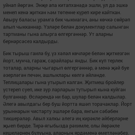
уйнап йөргән. Энҗе апа китапханәдә эшли, ул да эшкә
менеп кенә җиткән һәм төтенне күреп кире кайткан.
Авыру баласы урамга бик чыкмагач, аны көчкә сөйрәп
алып чыкканнар. Үзләре белән документлар салынган
тартманы гына алырга өлгергәннәр. Ут аларны
бернәрсәсез калдырды.
Бик тырыш гаилә бу, үз хәләл көчләре белән җиткезгән
йорт, мунча, гараж, сарайлары янды. Бик күп терлек
тоталар, аларны чыгарып өлгергәннәр, ә менә җәй буе
әзерләгән печән, ашлыклары көлгә әйләнде.
Теплицалары гына утырып калган. Җитмеш бройлер
үстереп суеп, ике зур ларларын тутырып кына куйган
булганнар. Өсләрендә ни бар, шулар белән калдылар.
Әлегә авылдагы бер буш йортта яшәп торачаклар. Йорт
урыннарын чистарту эшләре бара, янгын сәбәбен
тикшерәләр. Авыл халкы әлегә иң кирәкле әйберләрне
җыеп бирде. Тирә-ягыбызда рәхимле, олы йөрәкле
кешеләрнең булуына, аларның ярдәменә өметләнәбез.