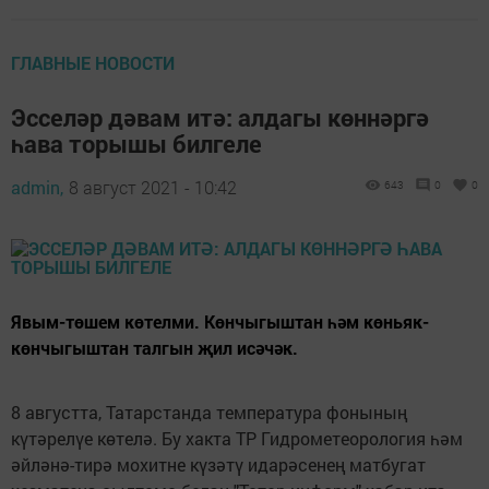
ГЛАВНЫЕ НОВОСТИ
Эсселәр дәвам итә: алдагы көннәргә
һава торышы билгеле
admin,
8 август 2021 - 10:42
643
0
0
Явым-төшем көтелми. Көнчыгыштан һәм көньяк-
көнчыгыштан талгын җил исәчәк.
8 августта, Татарстанда температура фонының
күтәрелүе көтелә. Бу хакта ТР Гидрометеорология һәм
әйләнә-тирә мохитне күзәтү идарәсенең матбугат