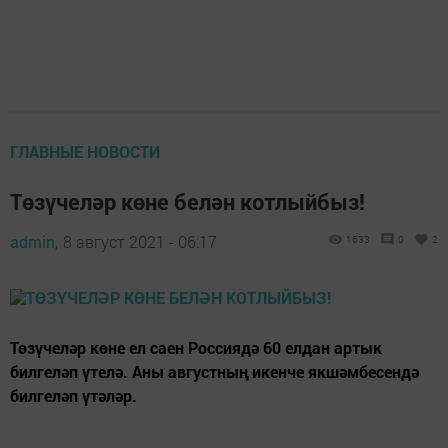
ГЛАВНЫЕ НОВОСТИ
Төзүчеләр көне белән котлыйбыз!
admin,
8 август 2021 - 06:17
1633
0
2
Төзүчеләр көне ел саен Россиядә 60 елдан артык
билгеләп үтелә. Аны августның икенче якшәмбесендә
билгеләп үтәләр.