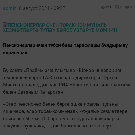
admin,
8 август 2021 - 09:27
898
0
0
Пенсионерлар өчен түбән база тарифлары булдырылу
каралачак.
Бу хакта «Прайм» агентлыгына «Шәһәр инновацион
технологияләре» ГАҖ генераль директоры Сергей
Минко сөйләде, дип яза РИА Новости сайтына сылтама
белән Ватаным Татарстан.
«Әгәр пенсионер белән бергә эшкә яраклы туганы
яшәмәсә, алар торак-коммуналь хуҗалык хезмәтләре
бәясенең 50 яки 100 процентлы зур ташламаларга
хокуклы булачак», — дип билгеләп үтте эксперт.