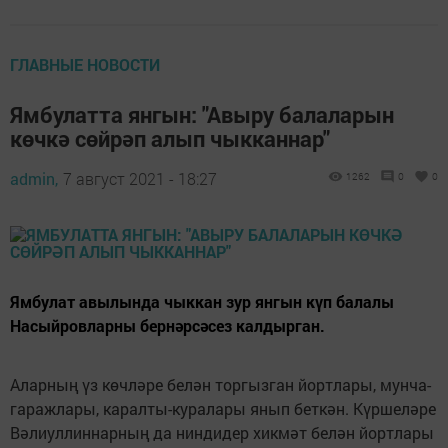
ГЛАВНЫЕ НОВОСТИ
Ямбулатта янгын: "Авыру балаларын
көчкә сөйрәп алып чыкканнар"
admin,
7 август 2021 - 18:27
1262
0
0
Ямбулат авылында чыккан зур янгын күп балалы
Насыйровларны бернәрсәсез калдырган.
Аларның үз көчләре белән торгызган йортлары, мунча-
гаражлары, каралты-куралары янып беткән. Күршеләре
Вәлиуллиннарның да ниндидер хикмәт белән йортлары