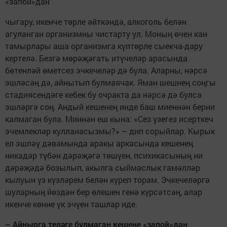
«запой»дан
чыгару, икенче төрле әйткәндә, алкоголь белән
агуланган организмны чистарту ул. Моның өчен кан
тамырлары аша организмга күптөрле сыекча-дару
кертелә. Безгә мөрәҗәгать итүчеләр арасында
бөтенләй өметсез эчкечеләр дә була. Аларны, нәрсә
эшләсәң дә, айнытып булмаячак. Яман шешнең соңгы
стадиясендәге кебек бу очракта да нәрсә дә булса
эшләргә соң. Андый кешенең инде баш миеннән берни
калмаган була. Миннән еш кына: «Сез үзегез исерткеч
эчемлекләр кулланасызмы?» – дип сорыйлар. Кырык
ел эшләү дәвамында аракы аркасында кешенең
никадәр түбән дәрәҗәгә төшүен, психикасының ни
дәрәҗәдә бозылып, акылга сыймаслык гамәлләр
кылуын үз күзләрем белән күреп торам. Эчкечеләргә
шуларның йөздән бер өлешен генә күрсәтсәң, алар
икенче көнне үк эчүен ташлар иде.
– Айнырга теләге булмаган кешене «запой»дан