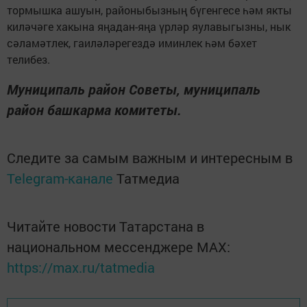
тормышка ашуын, районыбызның бүгенгесе һәм якты
киләчәге хакына яңадан-яңа үрләр яулавыгызны, нык
сәламәтлек, гаиләләрегездә иминлек һәм бәхет
телибез.
Муниципаль район Советы, муниципаль
район башкарма комитеты.
Следите за самым важным и интересным в
Telegram-канале
Татмедиа
Читайте новости Татарстана в
национальном мессенджере MАХ:
https://max.ru/tatmedia