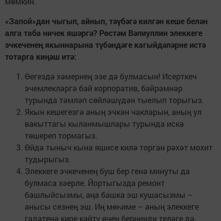
мөмкин.
«Запой»дан чыгып, айнып, тәүбәгә килгән кеше белән
алга таба ничек яшәргә? Рөстәм Вәлиуллин элеккеге
эчкеченең якыннарына түбәндәге кагыйдәләрне истә
тотарга киңәш итә:
Өегездә хәмернең эзе дә булмасын! Исерткеч
эчемлекләргә бай корпоратив, бәйрәмнәр
турында тәмләп сөйләшүдән тыелып торыгыз.
Якын кешегезгә аның эчкән чакларын, аның ул
вакыттагы кыланмышлары турында искә
төшереп тормагыз.
Өйдә тыныч кына яшисе килә торган рәхәт мохит
тудырыгыз.
Элеккеге эчкеченең буш бер генә минуты да
булмаса хәерле. Йортыгызда ремонт
башлыйсызмы, аңа башка эш кушасызмы –
анысы сезнең эш. Иң мөһиме – аның элеккеге
гадәтенә кире кайту өчен бернинди теләге дә,