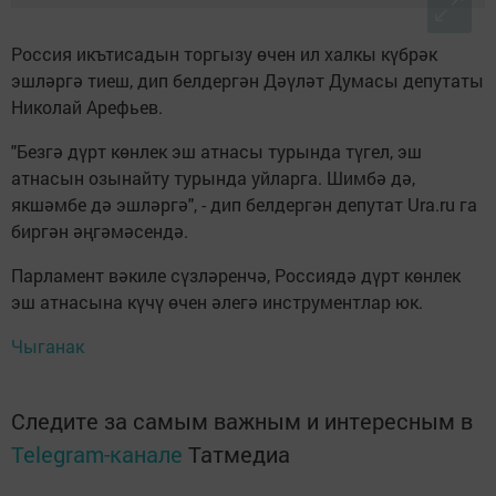
Россия икътисадын торгызу өчен ил халкы күбрәк
эшләргә тиеш, дип белдергән Дәүләт Думасы депутаты
Николай Арефьев.
"Безгә дүрт көнлек эш атнасы турында түгел, эш
атнасын озынайту турында уйларга. Шимбә дә,
якшәмбе дә эшләргә", - дип белдергән депутат Ura.ru га
биргән әңгәмәсендә.
Парламент вәкиле сүзләренчә, Россиядә дүрт көнлек
эш атнасына күчү өчен әлегә инструментлар юк.
Чыганак
Следите за самым важным и интересным в
Telegram-канале
Татмедиа