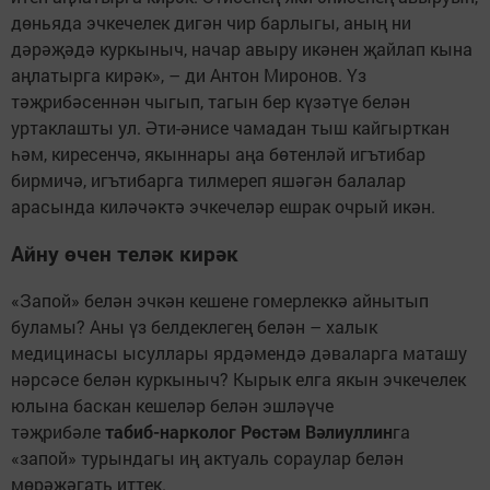
дөньяда эчкечелек дигән чир барлыгы, аның ни
дәрәҗәдә куркыныч, начар авыру икәнен җайлап кына
аңлатырга кирәк», – ди Антон Миронов. Үз
тәҗрибәсеннән чыгып, тагын бер күзәтүе белән
уртаклашты ул. Әти-әнисе чамадан тыш кайгырткан
һәм, киресенчә, якыннары аңа бөтенләй игътибар
бирмичә, игътибарга тилмереп яшәгән балалар
арасында киләчәктә эчкечеләр ешрак очрый икән.
Айну өчен теләк кирәк
«Запой» белән эчкән кешене гомерлеккә айнытып
буламы? Аны үз белдеклегең белән – халык
медицинасы ысуллары ярдәмендә дәваларга маташу
нәрсәсе белән куркыныч? Кырык елга якын эчкечелек
юлына баскан кешеләр белән эшләүче
тәҗрибәле
табиб-нарколог Рөстәм Вәлиуллин
га
«запой» турындагы иң актуаль сораулар белән
мөрәҗәгать иттек.