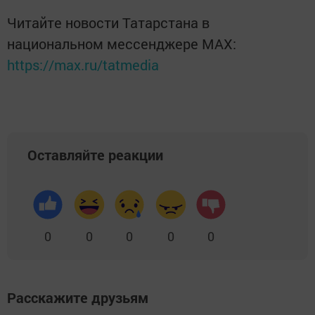
Читайте новости Татарстана в
национальном мессенджере MАХ:
https://max.ru/tatmedia
Оставляйте реакции
0
0
0
0
0
Расскажите друзьям