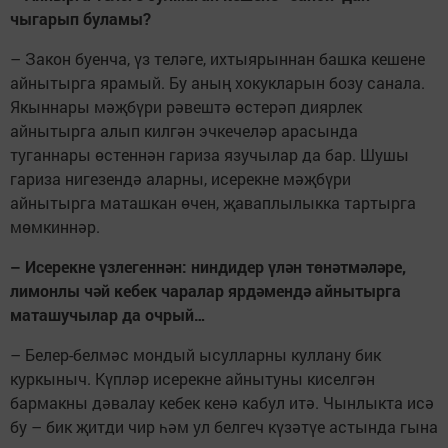
чыгарып буламы?
– Закон буенча, үз теләге, ихтыярыннан башка кешене
айнытырга ярамый. Бу аның хокукларын бозу санала.
Якыннары мәҗбүри рәвештә өстерәп диярлек
айнытырга алып килгән эчкечеләр арасында
туганнары өстеннән гариза язучылар да бар. Шушы
гариза нигезендә аларны, исерекне мәҗбүри
айнытырга маташкан өчен, җаваплылыкка тартырга
мөмкиннәр.
– Исерекне үзлегеннән: ниндидер үлән төнәтмәләре,
лимонлы чәй кебек чаралар ярдәмендә айнытырга
маташучылар да очрый…
– Белер-белмәс мондый ысулларны куллану бик
куркыныч. Күпләр исерекне айнытуны киселгән
бармакны дәвалау кебек кенә кабул итә. Чынлыкта исә
бу – бик җитди чир һәм ул белгеч күзәтүе астында гына