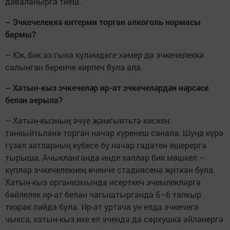
дәваланырга тиеш.
– Эчкечелеккә китерми торган алкоголь нормасы
бармы?
– Юк, бик аз гына күләмдәге хәмер дә эчкечелеккә
салынган беренче кирпеч була ала.
– Хатын-кыз эчкечеләр ир-ат эчкечеләрдән нәрсәсе
белән аерыла?
– Хатын-кызның эчүе җәмгыятьтә кискен
тәнкыйтьләнә торган начар күренеш санала. Шуңа күрә
гүзәл затларның күбесе бу начар гадәтен яшерергә
тырыша. Ачыкланганда инде хәлләр бик мөшкел –
күпләр эчкечелекнең өченче стадиясенә җиткән була.
Хатын-кыз организмында исерткеч эчемлекләргә
бәйлелек ир-ат белән чагыштырганда 5–6 тапкыр
тизрәк пәйда була. Ир-ат уртача ун елда эчкечегә
чыкса, хатын-кыз ике ел эчендә дә сәрхушкә әйләнергә