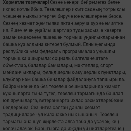
Хөрмәтле төзүчеләр!
Сезне һөнәри бәйрәмегез белән
ихлас котлыйбыз. Төзелешләр икътисадның тотрыклы
үсешенә ныклы этәргеч бирүче юнәлешләрнең берсе.
Сезнең хезмәт җәмгыяви яктан аеруча зур әһәмияткә
ия. Яшәү өчен уңайлы шартлар тудырасыз, ә хәзерге
заман кешесенең яшәешен тормыш уңайлыкларыннан
башка күз алдына китереп булмый. Елның-елында
республика һәм федераль программалар уңышлы
тормышка ашырыла: социаль билгеләнештәге
объектлар, балалар бакчалары, мәктәпләр, спорт
мәйданчыклары, фельдшерлык-акушерлык пунктлары,
клублар һәм башка биналар файдалануга тапшырыла.
Бәйрәм көнендә без төзелеш оешмаларында хезмәт
куючыларга гына түгел, төзелеш тармагында башлап
юл яручыларга, ветераннарга ихлас рәхмәтләребезне
белдерәбез. Сез нигез салган данлы хезмәт
традицияләре - ул киләчәккә нык ышаныч. Төзелеш
тармагы әнә шул җирлектә алга таба да үсәчәк, киң
колач алачак. Барыгызга да иҗади уй-ниятләрегезнең