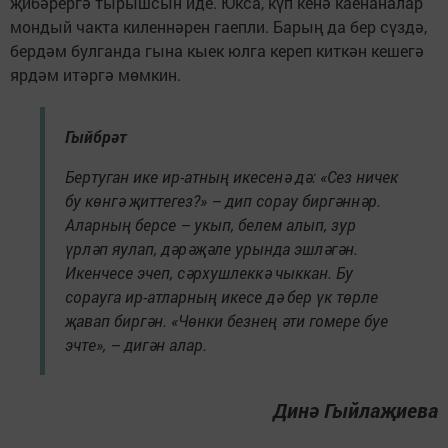
җибәрергә тырышсын иде. Юкса, күп кенә каенаналар
мондый чакта киленнәрен гаепли. Барың да бер сүздә,
бердәм булганда гына кыек юлга кереп киткән кешегә
ярдәм итәргә мөмкин.
Гыйбрәт
Бертуган ике ир-атның икесенә дә: «Сез ничек
бу көнгә җиттегез?» – дип сорау биргәннәр.
Аларның берсе – укып, белем алып, зур
үрләп яулап, дәрәҗәле урында эшләгән.
Икенчесе эчеп, сәрхушлеккә чыккан. Бу
сорауга ир-атларның икесе дә бер үк төрле
җавап биргән. «Чөнки безнең әти гомере буе
эчте», – дигән алар.
Динә Гыйлаҗиева