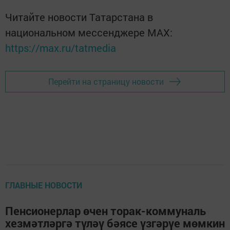
Читайте новости Татарстана в
национальном мессенджере MАХ:
https://max.ru/tatmedia
Перейти на страницу новости
ГЛАВНЫЕ НОВОСТИ
Пенсионерлар өчен торак-коммуналь
хезмәтләргә түләү бәясе үзгәрүе мөмкин