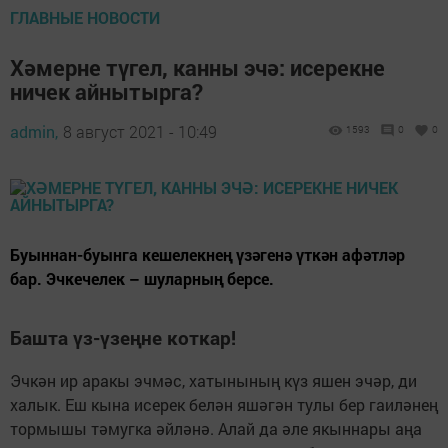
ГЛАВНЫЕ НОВОСТИ
Хәмерне түгел, канны эчә: исерекне
ничек айнытырга?
admin,
8 август 2021 - 10:49
1593
0
0
Буыннан-буынга кешелекнең үзәгенә үткән афәтләр
бар. Эчкечелек – шуларның берсе.
Башта үз-үзеңне коткар!
Эчкән ир аракы эчмәс, хатынының күз яшен эчәр, ди
халык. Еш кына исерек белән яшәгән тулы бер гаиләнең
тормышы тәмугка әйләнә. Алай да әле якыннары аңа