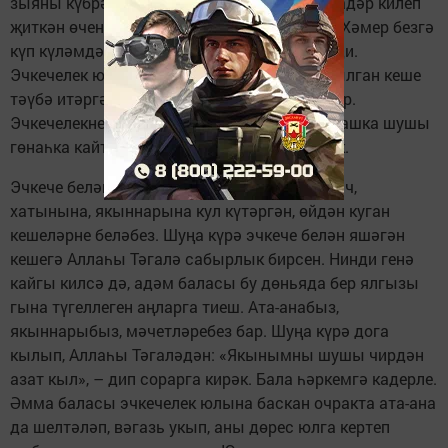
зыяны күбрәк», – диелә. Безнең көннәргә кадәр килеп
җиткән өченче аятьтә исә Аллаһы Тәгалә: «Хәмер безгә
күп күләмдә дә, аз күләмдә дә – гөнаһ», – ди.
Эчкечелек юлына басып, шушы гөнаһны кылган кеше
тәүбә итәргә тиеш. Аның берничә шарты бар.
Эчкечелекне гөнаһ дип танып, тәүбә итеп, башка шушы
гөнаһка кайтмам, дип вәгъдә бирергә кирәк.
Эчкече белән яшәү – зур сынау. Салып алгач,
хатынына, якыннарына кул күтәргән, өйдән куган
кешеләрне беләбез. Шуңа күрә эчкече белән яшәгән
кешегә Аллаһы Тәгалә сабырлык бирсен. Нинди генә
кайгы килсә дә, адәм баласы бу дөньяда бер ялгызы
гына түгеллеген аңларга тиеш. Ата-анабыз,
якыннарыбыз, мәчетләребез бар. Шуңа күрә дога
кылып, Аллаһы Тәгаләдән: «Якынымны шушы чирдән
азат кыл», – дип сорарга кирәк. Бала һәркемгә кадерле.
Әмма баласы эчкечелек юлына баскан очракта ата-ана
да шелтәләп, вәгазь укып, аны дөрес юлга кертеп