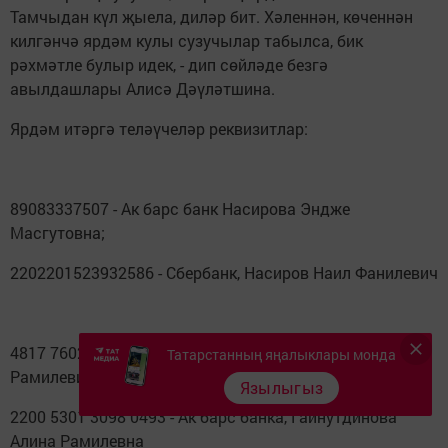
Тамчыдан күл җыела, диләр бит. Хәленнән, көченнән
килгәнчә ярдәм кулы сузучылар табылса, бик
рәхмәтле булыр идек, - дип сөйләде безгә
авылдашлары Алисә Дәүләтшина.
Ярдәм итәргә теләүчеләр реквизитлар:
89083337507 - Ак барс банк Насирова Эндже
Масгутовна;
2202201523932586 - Сбербанк, Насиров Наил Фанилевич
4817 7602 1225 2765 - Сбербанк, Валиуллин Алмаз
Татарстанның яңалыклары монда
Рамилевич
Язылыгыз
2200 5301 3098 0493 - Ак барс банка, Гайнутдинова
Алина Рамилевна