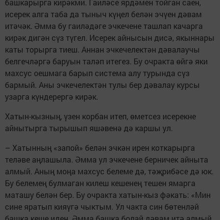
башкарырга кирәкми. Гаиләсе ярдәмен тойган саен,
исерек алга таба да тыныч күңел белән эчүен дәвам
итәчәк. Әмма бу гаиләдәге эчкечене ташлап качарга
кирәк дигән сүз түгел. Исерек айнысын дисә, якыннары
каты торырга тиеш. Аннан эчкечелектән дәвалаучы
белгечләргә баруын таләп итегез. Бу очракта өйгә яки
махсус оешмага барып система алу турында сүз
бармый. Аны эчкечелектән тулы бер дәвалау курсы
узарга күндерергә кирәк.
Хатын-кызның, үзен корбан итеп, өметсез исерекне
айнытырга тырышып яшәвенә дә каршы ул.
– Хатынның «запой» белән эчкән ирен коткарырга
теләве аңлашыла. Әмма ул эчкечене берничек айныта
алмый. Аның моңа махсус белеме дә, тәҗрибәсе дә юк.
Бу белемең булмаган килеш кешенең тешен ямарга
маташу белән бер. Бу очракта хатын-кыз фәкать: «Мин
сине яратып кияүгә чыктым. Ул чакта син бөтенләй
башка кеше идең. Әмма башка болай дәвам итә алмый.