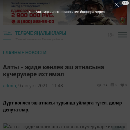
3
Автоматическое закрытие баннера через
ТЕЛӘЧЕ ЯҢАЛЫКЛАРЫ
18+
"Теләче" газетасы - Теләче районы
ГЛАВНЫЕ НОВОСТИ
Алты - җиде көнлек эш атнасына
күчерүләре ихтимал
admin,
9 август 2021 - 11:48
714
0
0
Дүрт көнлек эш атнасы турында уйларга түгел, диләр
депутатлар.