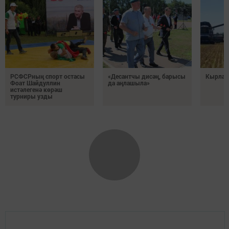
РСФСРның спорт остасы
«Десантчы дисәң, барысы
Кырлард
Фоат Шайдуллин
да аңлашыла»
истәлегенә көрәш
турниры узды