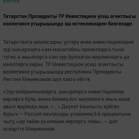
Татарстан Президенты ТР Инвестицион үсеш агентлыгы
коллегиясе утырышында эш өстенлекләрен билгеләде.
Татарстанга икътисадны үстерү өчен инвестицияләрне
зур шәһәрләргә һәм масштаблы проектларга гына
түгел, ә авылларга һәм зур булмаган җирлекләргә дә
юнәлтергә кирәк. ТР Инвестицион үсеш агентлыгы
коллегиясе утырышында республика Президенты
Рөстәм Миңнеханов шул хакта әйтте.
«Зур мәйданчыкларга, шәһәрләргә инвестицияләр
кертергә була, әмма безнең бит миллионга якын кеше
авыл җирендә яши. <… > Дәүләт башлыгы куйган
бурыч — Россия икътисады үсешенең 5-6 процентына
чыгу, һәр төбәк үз өлешен кертергә тиеш», — дип
искәртте Миңнеханов.