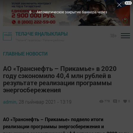
6
Автоматическое закрытие баннера через
ТЕЛӘЧЕ ЯҢАЛЫКЛАРЫ
18+
"Теләче" газетасы - Теләче районы
ГЛАВНЫЕ НОВОСТИ
АО «Транснефть – Прикамье» в 2020
году сэкономило 40,4 млн рублей в
результате реализации программы
энергосбережения
admin,
28 гыйнвар 2021 - 13:19
778
0
0
АО «Транснефть – Прикамье» подвело итоги
реализации программы энергосбережения и