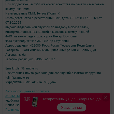
При поддержке Республиканского агентства по печати и массовым
коммуникациям.
Наименование СМИ: Теләче (Тюлячи)
№ свидетельства о регистрации СМИ, дата: ЭЛ № ФС 77-90169 от
07.10.2025
выдано Федеральной службой по надзору в сфере связи,
информационных технологий и массовых коммуникаций
ФИО главного редактора: Хузин Ленар Юсупович
ФИО руководителя: Хузин Ленар Юсупович
Адрес редакции: 422080, Российская Федерация, Республика
Татарстан, Тюлячинский муниципальный район, с. Тюлячи, ул.
Луговая, д. 6а
Телефон редакции: (84360)2-⁠13-⁠27
Email: tulinf@rambler.ru
Электронная почта филиала для сообщений о фактах коррупции:
tulinf@rambler.ru
Учредитель СМИ: АО «ТАТМЕДИА»
Антикоррупционная политика
АО «ТАТМЕДИА» использует «cookie»
для персонализации сервисов и
Татарстанның яңалыклары монда
удобства пользователей сайтом.
Использование «cookie» можно отменить в настройках браузера.
Язылыгыз
Политика конфиденциальности