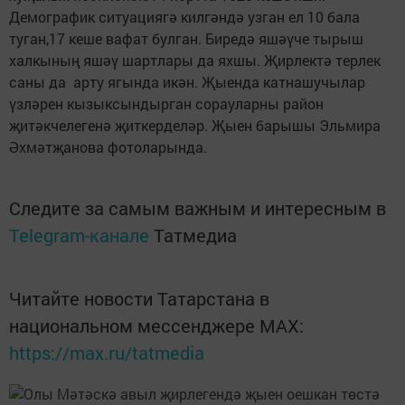
Демографик ситуациягә килгәндә узган ел 10 бала
туган,17 кеше вафат булган. Биредә яшәүче тырыш
халкының яшәү шартлары да яхшы. Җирлектә терлек
саны да арту ягында икән. Җыенда катнашучылар
үзләрен кызыксындырган сорауларны район
җитәкчелегенә җиткерделәр. Җыен барышы Эльмира
Әхмәтҗанова фотоларында.
Следите за самым важным и интересным в
Telegram-канале
Татмедиа
Читайте новости Татарстана в
национальном мессенджере MАХ:
https://max.ru/tatmedia