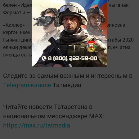
белән «Идел пресс» нәшриятында басылып чыгачак.
Форматы — кесә китабы.
«Киллер» — «Казан утлары» китапханәсе сериясенә
кергән икенче китап. Беренчесе — Нәбирә
Гыйматдинованың «Уйламаган көнем юк» китабы 2020
елның декабрь аенда 2000 данә белән чыгып, өч атна
эчендә сатылып бетте.
Следите за самым важным и интересным в
Telegram-канале
Татмедиа
Читайте новости Татарстана в
национальном мессенджере MАХ:
https://max.ru/tatmedia