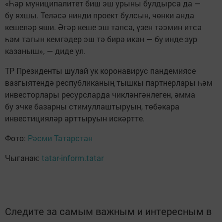
«Һәр муниципалитет биш эш урыны булдырса да —
бу яхшы. Теләсә нинди проект булсын, чөнки анда
кешеләр яши. Әгәр кеше эш тапса, үзен тәэмин итсә
һәм тагын кемгәдер эш тә бирә икән — бу инде зур
казаныш», — диде ул.
ТР Президенты шулай ук коронавирус пандемиясе
вазгыятендә республиканың тышкы партнерлары һәм
инвесторлары ресурсларда чикләнгәнлеген, әмма
бу эчке базарны стимуллаштыруын, төбәкара
инвестицияләр арттыруын искәртте.
Фото:
Рәсми Татарстан
Чыганак:
tatar-inform.tatar
Следите за самым важным и интересным в