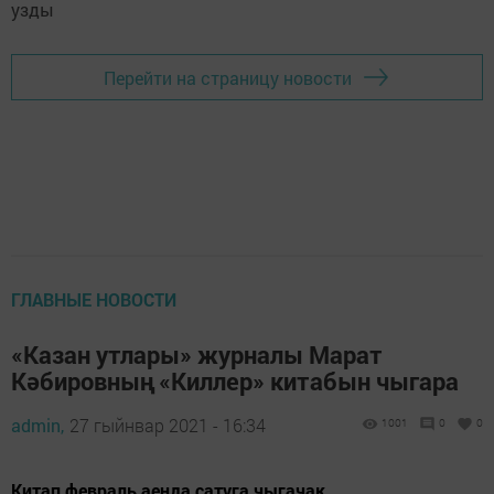
Перейти на страницу новости
ГЛАВНЫЕ НОВОСТИ
«Казан утлары» журналы Марат
Кәбировның «Киллер» китабын чыгара
admin,
27 гыйнвар 2021 - 16:34
1001
0
0
Китап февраль аенда сатуга чыгачак.