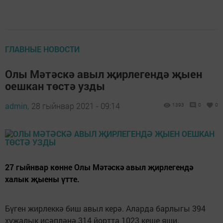
ГЛАВНЫЕ НОВОСТИ
Олы Мәтәскә авыл җирлегендә җыен
оешкан төстә узды
admin,
28 гыйнвар 2021 - 09:14
1393
0
0
27 гыйнвар көнне Олы Мәтәскә авыл җирлегендә
халык җыены үтте.
Бүген жирлеккә биш авыл керә. Аларда барлыгы 394
хуҗалык исәпләнә.314 йортта 1023 кеше яши.