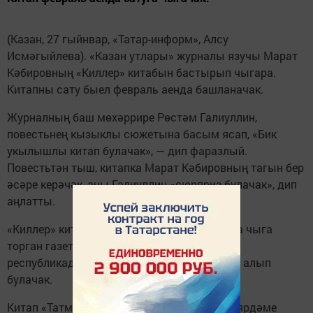
(Казан, 27 гыйнвар, «Татар-информ», Алсу
Исмәгыйлева). «Казан утлары» журналы язучы Марат
Кәбировның «Киллер» китабын бастырып чыгара.
Китапны сату быел февраль аенда башланачак.
Журналның баш мөхәррире Рөстәм Галиуллин,
повестьнең кызыклы сюжетына басым ясап, «Бик
укылышлы китап булачак», — дип фаразлый.
Повестьтән тыш, китапка Марат Кәбировның тагын бер
әсәре керәчәк, аны Галиуллин «сюрприз булачак», дип
аңлатты.
«Киллер» китабын Татарстан районнарында чыга
торган газеталар редакцияләрендә һәм
республикадагы китап кибетләрендә сатып алып
булачак.
Китап «Татмедиа» акционерлык җәмгыяте ярдәме