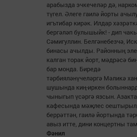
арабызда эчкечеләр дә, нарко
түгел. Әлеге гаилә йорты ачылу
игътибар кирәк. Илдар хәзрәтк
бергәләп булышыйк! - дип ча
Сәмигуллин. Белгәнебезчә, Ис
бинасы ачылды. Районның эле
калган торак йорт, мәдрәсә би
бар монда. Биредә
тәрбияләнүчеләргә Мәликә ха
шушында киң-иркен болыннарда
чыныгып үсәргә язсын. Азакта
кафесында мәҗлес оештырылд
беррәттән, гаилә йортында тә
авыз итте, дини концертны та
Фәнил