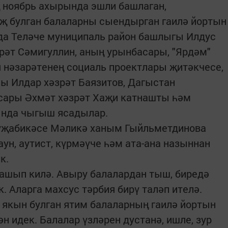
ың ноябрь ахырында эшли башлаган,
аҗ булган балаларны сыендырган гаилә йортын
ада Теләче муниципаль район башлыгы Илдус
рәт Сәмигуллин, аның урынбасары, "Ярдәм"
 нәзарәтенең социаль проектлары җитәкчесе,
ы Илдар хәзрәт Баязитов, Дагыстан
сары Әхмәт хәзрәт Хаҗи катнашты һәм
ында чыгыш ясадылар.
 хуҗабикәсе Мәликә ханым Гыйльметдинова
ун, аутист, күрмәүче һәм ата-ана назыннан
к.
ашып килә. Авыру балалардан тыш, биредә
. Аларга махсус тәрбия бирү таләп ителә.
 якын булган ятим балаларның гаилә йортын
ән идек. Балалар үзләрен дустанә, ишле, зур