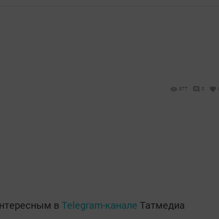
977
0
интересным в
Telegram-канале
Татмедиа