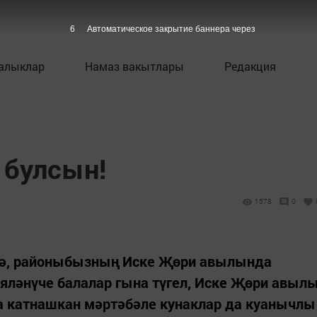
5
Автоматическое закрытие баннера через
алыклар
Намаз вакытлары
Редакция
 булсын!
1578
0
ндә, районыбызның Иске Җөри авылында
яләнүче балалар гына түгел, Иске Җөри авыл
а катнашкан мәртәбәле кунаклар да куанычлы