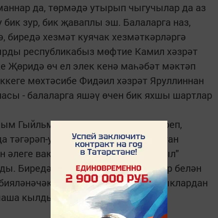
маннар да, төрмәдә утырып чыгучылар да аз
 бик зур, бик җаваплы эш. Балаларга наз,
ә, биредә хезмәт куячак хезмәткәрләргә
кырды республикабыз мөфтие Камил хәзрәт
ке Җөридә өч ел элек кенә маһәбәт мәктәп
ккеге мөхтәсибе Фидәил хәзрәт Яруллиннан
насы - балаларга яшәү өчен бик яхшы шартлар
ным Гыйльметдиновадан ана назы тоеп,
 тәгәрәп-уйнап, физик һәм рухи яктан
н әлеге вакыйга уңаеннан "Туган авыл"
ы. Биредә тантанада катнашучылар белән
рбияләнәчәк сабыйлар да тәмле ризыклардан
маша кылды.