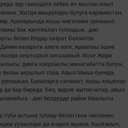
иредә зур гаиләдәге кебек өч яшьтән алып
яләнә. Җитди авырулары булуга карамастан,
алар. Араларында яхшы мөгаләмә урнашып
тивны бик җентекләп тупладык, -дип
рты белән Илдар хәзрәт Баязитов.
Диния нәзарәте әлеге изге, җаваплы эшне
ылында оештырып ялгышмый. Иске Җөри
лыгы, дингә хәерхаклы мөнәсәбәттә булуы,
белән аерылып тора. Авыл Мишә буенда,
ә урнашкан. Балаларга сәламәт, яхшы кешеләр
 да бар биредә. Без, җирле җитәкчеләр, авыл
шламабыз, - дип белдерде район башлыгы
р түбә астына туплау белән генә чикләнеп
ндер үүзәкләре дә ачарга җыена. Кызганыч,