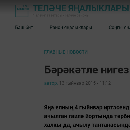
ТЕЛӘЧЕ ЯҢАЛЫКЛАРЫ
"Теләче" газетасы - Теләче районы
Баш бит
Район яңалыклары
Соңгы ян
ГЛАВНЫЕ НОВОСТИ
Бәрәкәтле нигез
автор,
13 гыйнвар 2015 - 11:12
Яңа елның 4 гыйнвар иртәсе
ачылган гаилә йортында тәрби
халкы да, ачылу тантанасынд