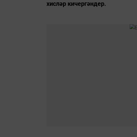
хисләр кичергәндер.