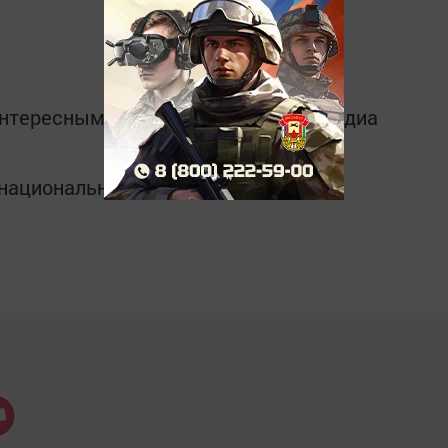
интересным в
Telegram-канале
Татмедиа
в национальном мессенджере MАХ: