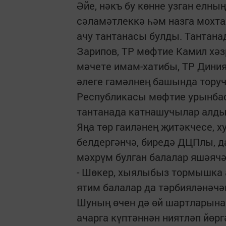
Әйе, нәкъ бу көнне узган елн
сәламәтлеккә һәм назга мохт
ачу тантанасы булды. Тантан
Зарипов, ТР мөфтие Камил хәз
мәчете имам-хатибы, ТР Диния
әлеге гамәлнең башында торуч
Республикасы мөфтие урынба
тантанада катнашучылар алд
Яңа төр гаиләнең җитәкчесе,
белдергәнчә, биредә ДЦПлы, да
мәхрүм булган балалар яшәячә
- Шөкер, хыялыбыз тормышка 
ятим балалар да тәрбияләнәчәк
Шуның өчен дә өй шартларына
ачарга күптәннән ниятләп йөрг