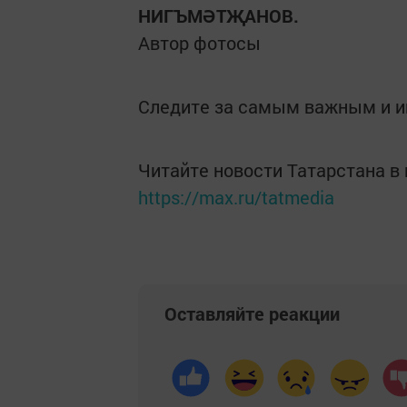
НИГЪМӘТҖАНОВ.
Автор фотосы
Следите за самым важным и 
Читайте новости Татарстана 
https://max.ru/tatmedia
Оставляйте реакции