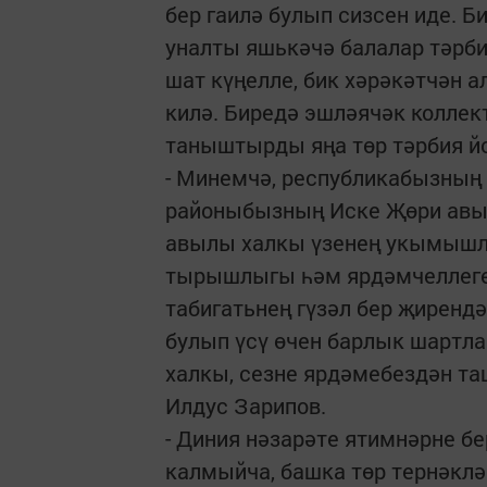
бер гаилә булып сизсен иде. Б
уналты яшькәчә балалар тәрби
шат күңелле, бик хәрәкәтчән 
килә. Биредә эшләячәк коллек
таныштырды яңа төр тәрбия йо
- Минемчә, республикабызның 
районыбызның Иске Җөри ав
авылы халкы үзенең укымышлы
тырышлыгы һәм ярдәмчеллеге 
табигатьнең гүзәл бер җиренд
булып үсү өчен барлык шартлар
халкы, сезне ярдәмебездән та
Илдус Зарипов.
- Диния нәзарәте ятимнәрне бе
калмыйча, башка төр тернәклә