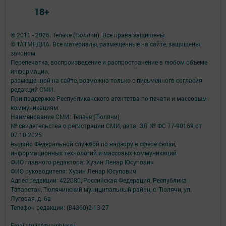
18+
© 2011 - 2026. Теләче (Тюлячи). Все права защищены.
© ТАТМЕДИА. Все материалы, размещенные на сайте, защищены
законом.
Перепечатка, воспроизведение и распространение в любом объеме
информации,
размещенной на сайте, возможна только с письменного согласия
редакций СМИ.
При поддержке Республиканского агентства по печати и массовым
коммуникациям.
Наименование СМИ: Теләче (Тюлячи)
№ свидетельства о регистрации СМИ, дата: ЭЛ № ФС 77-90169 от
07.10.2025
выдано Федеральной службой по надзору в сфере связи,
информационных технологий и массовых коммуникаций
ФИО главного редактора: Хузин Ленар Юсупович
ФИО руководителя: Хузин Ленар Юсупович
Адрес редакции: 422080, Российская Федерация, Республика
Татарстан, Тюлячинский муниципальный район, с. Тюлячи, ул.
Луговая, д. 6а
Телефон редакции: (84360)2-⁠13-⁠27
Email: tulinf@rambler.ru