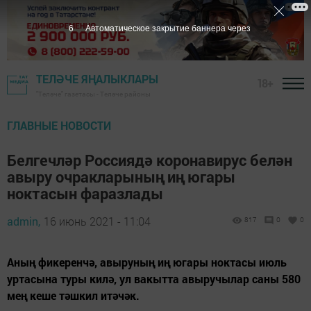
5
Автоматическое закрытие баннера через
ТЕЛӘЧЕ ЯҢАЛЫКЛАРЫ
18+
"Теләче" газетасы - Теләче районы
ГЛАВНЫЕ НОВОСТИ
Белгечләр Россиядә коронавирус белән
авыру очракларының иң югары
ноктасын фаразлады
admin,
16 июнь 2021 - 11:04
817
0
0
Аның фикеренчә, авыруның иң югары ноктасы июль
уртасына туры килә, ул вакытта авыручылар саны 580
мең кеше тәшкил итәчәк.