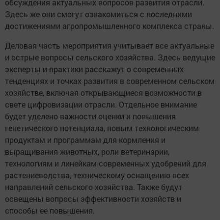
обсуждения актуальных вопросов развития отрасли.
Здесь же они смогут ознакомиться с последними
достижениями агропромышленного комплекса страны.
Деловая часть мероприятия учитывает все актуальные
и острые вопросы сельского хозяйства. Здесь ведущие
эксперты и практики расскажут о современных
тенденциях и точках развития в современном сельском
хозяйстве, включая открывающиеся возможности в
свете цифровизации отрасли. Отдельное внимание
будет уделено важности оценки и повышения
генетического потенциала, новым технологическим
продуктам и программам для кормления и
выращивания животных, роли ветеринарии,
технологиям и линейкам современных удобрений для
растениеводства, техническому оснащению всех
направлений сельского хозяйства. Также будут
освещены вопросы эффективности хозяйств и
способы ее повышения.