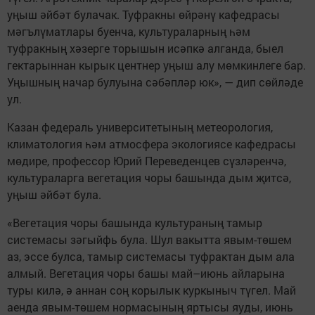
уңыш әйбәт булачак. Туфракны өйрәнү кафедрасы
мәгълүматлары буенча, культураларның һәм
туфракның хәзерге торышын исәпкә алганда, быел
гектарыннан кырык центнер уңыш алу мөмкинлеге бар.
Уңышның начар булуына сәбәпләр юк», — дип сөйләде
ул.
Казан федераль университетының метеорология,
климатология һәм атмосфера экологиясе кафедрасы
мөдире, профессор Юрий Переведенцев сүзләренчә,
культураларга вегетация чоры башында дым җитсә,
уңыш әйбәт була.
«Вегетация чоры башында культураның тамыр
системасы зәгыйфь була. Шул вакытта явым-төшем
аз, эссе булса, тамыр системасы туфрактан дым ала
алмый. Вегетация чоры башы май–июнь айларына
туры килә, ә аннан соң корылык куркыныч түгел. Май
аенда явым-төшем нормасының яртысы яуды, июнь