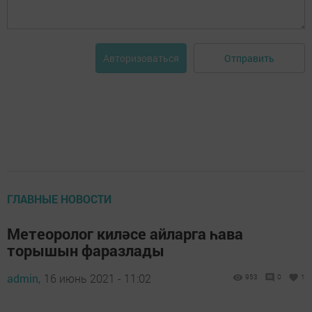
Отправить
Авторизоваться
ГЛАВНЫЕ НОВОСТИ
Метеоролог киләсе айларга һава
торышын фаразлады
admin,
16 июнь 2021 - 11:02
953
0
1