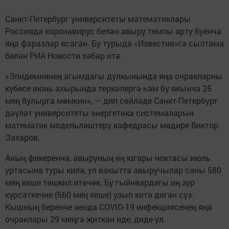
Санкт-Петербург университеты математиклары
Россиядә коронавирус белән авыру темпы арту буенча
яңа фаразлар ясаган. Бу турыда «Известия»гә сылтама
белән РИА Новости хәбәр итә.
«Эпидемиянең агымдагы дулкынында яңа очракларны
күбесе июнь ахырында теркәлергә һәм бу якынча 25
мең булырга мөмкин», — дип сөйләде Санкт-Петербург
дәүләт университеты энергетика системаларын
математик модельләштерү кафедрасы мөдире Виктор
Захаров.
Аның фикеренчә, авыруның иң югары ноктасы июль
уртасына туры килә, ул вакытта авыручылар саны 580
мең кеше тәшкил итәчәк. Бу гыйнвардагы иң зур
күрсәткечне (560 мең кеше) узып китә дигән сүз.
Кышның беренче аенда COVID-19 инфекциясенең яңа
очраклары 29 меңгә җиткән иде, диде ул.