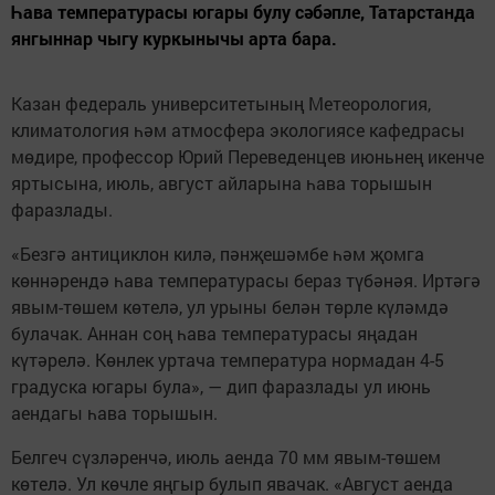
Һава температурасы югары булу сәбәпле, Татарстанда
янгыннар чыгу куркынычы арта бара.
Казан федераль университетының Метеорология,
климатология һәм атмосфера экологиясе кафедрасы
мөдире, профессор Юрий Переведенцев июньнең икенче
яртысына, июль, август айларына һава торышын
фаразлады.
«Безгә антициклон килә, пәнҗешәмбе һәм җомга
көннәрендә һава температурасы бераз түбәнәя. Иртәгә
явым-төшем көтелә, ул урыны белән төрле күләмдә
булачак. Аннан соң һава температурасы яңадан
күтәрелә. Көнлек уртача температура нормадан 4-5
градуска югары була», — дип фаразлады ул июнь
аендагы һава торышын.
Белгеч сүзләренчә, июль аенда 70 мм явым-төшем
көтелә. Ул көчле яңгыр булып явачак. «Август аенда