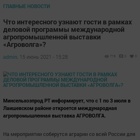
ГЛАВНЫЕ НОВОСТИ
Что интересного узнают гости в рамках
деловой программы международной
агропромышленной выставки
«Агроволга»?
admin,
15 июнь 2021 - 15:28
716
0
0
Минсельхозпрод РТ информирует, что с 1 по 3 июля в
Лаишевском районе откроется международная
агропромышленная выставка АГРОВОЛГА.
На мероприятии соберутся аграрии со всей России для