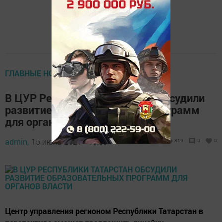
ГЛАВНЫЕ НОВОСТИ
В ЦУР Республики Татарстан обсудили
развитие образовательных программ
для органов власти
admin,
15 июнь 2021 - 18:03
819
0
0
Центр управления регионом Республики Татарстан в