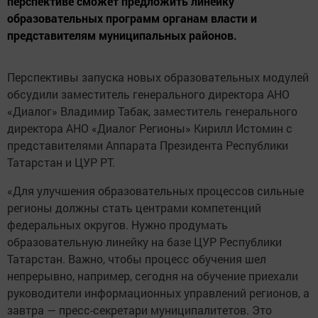
перспективе сможет предложить линейку
образовательных программ органам власти и
представителям муниципальных районов.
Перспективы запуска новых образовательных модулей
обсудили заместитель генерального директора АНО
«Диалог» Владимир Табак, заместитель генерального
директора АНО «Диалог Регионы» Кирилл Истомин с
представителями Аппарата Президента Республики
Татарстан и ЦУР РТ.
«Для улучшения образовательных процессов сильные
регионы должны стать центрами компетенций
федеральных округов. Нужно продумать
образовательную линейку на базе ЦУР Республики
Татарстан. Важно, чтобы процесс обучения шел
непрерывно, например, сегодня на обучение приехали
руководители информационных управлений регионов, а
завтра — пресс-секретари муниципалитетов. Это