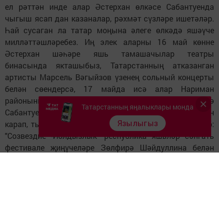
ел рәттән инде алар Әстерхан өлкәсе Сабантуенда
чыгыш ясап дан казаналар, рәхмәт сүзләре ишетәләр.
Һай сусаган ла татар моңына әлеге өлкәдә яшәүче
милләттәшләребез. Иң элек аларны 16 май көнне
Әстерхан шәһәре яшь тамашачылар театры
бинасында якташыбыз, Татарстанның атказанган
артисты Марсель Вәгыйзов үзенең сольный концерты
белән сөендерсә, 17 майда исә алар Нариман
районының Иске Күчергән авыл җирлегендә узган өлкә
Татарстанның яңалыклары монда
Сабантуенда яшь талантларыбызның җыр-биюләрен
Язылыгыз
карап, тыңлап сокланды, зур алкышларга күмде. Алар:
"Созвездие -Йолдызлык" республика яшьләр сәнгать
фестивале җиңүчеләре Зөлфирә Шәйдуллина белән
Илназ Хәнәфиев. "Мизгел" вокаль ансамбле (сәнгать
җитәкчесе Әлфия Поташова), җырчылар Альбина
Алексеева, Гөлназ Галиәхмәтова, Илсур Шәйдуллин,
Алмаз Зәкиев, баянчылар Рамил Касыймов белән
Илфар Каюмов, яшь биючебез Гөлназ Габдрахманова
һәм күптәнге якын дусларыбыз Казанның "Сәйдәш"