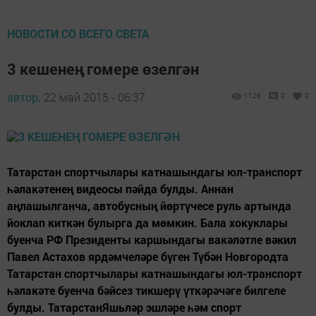
НОВОСТИ СО ВСЕГО СВЕТА
3 кешенең гомере өзелгән
автор,
22 май 2015 - 06:37
1126
0
0
Татарстан спортчылары катнашындагы юл-транспорт
һәлакәтенең видеосы пәйда булды. Аннан
аңлашылганча, автобусның йөртүчесе руль артында
йоклап киткән булырга да мөмкин. Бала хокуклары
буенча РФ Президенты каршындагы вакәләтле вәкил
Павел Астахов ярдәмчеләре бүген Түбән Новгородта
Татарстан спортчылары катнашындагы юл-транспорт
һәлакәте буенча бәйсез тикшерү үткәрәчәге билгеле
булды. ТатарстанЯшьләр эшләре һәм спорт