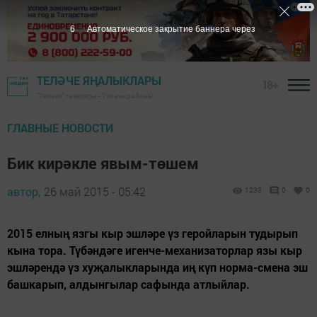
5
Автоматическое закрытие баннера через
ТЕЛӘЧЕ ЯҢАЛЫКЛАРЫ
18+
"Теләче" газетасы - Теләче районы
ГЛАВНЫЕ НОВОСТИ
Бик кирәкле явым-төшем
автор,
26 май 2015 - 05:42
1233
0
0
2015 елның язгы кыр эшләре үз геройларын тудырып
кына тора. Түбәндәге игенче-механизаторлар язы кыр
эшләрендә үз хуҗалыкларында иң күп норма-смена эш
башкарып, алдынгылар сафында атлыйлар.