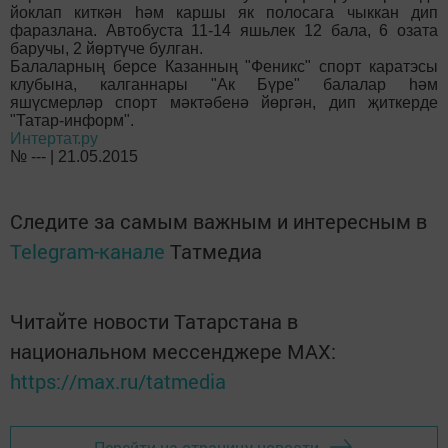
йоклап киткән һәм каршы як полосага чыккан дип
фаразлана. Автобуста 11-14 яшьлек 12 бала, 6 озата
баручы, 2 йөртүче булган.
Балаларның берсе Казанның "Феникс" спорт каратэсы
клубына, калганнары "Ак Бүре" балалар һәм
яшүсмерләр спорт мәктәбенә йөргән, дип җиткерде
"Татар-информ".
Интертат.ру
№ --- | 21.05.2015
Следите за самым важным и интересным в
Telegram-канале
Татмедиа
Читайте новости Татарстана в
национальном мессенджере MАХ:
https://max.ru/tatmedia
Перейти на страницу новости