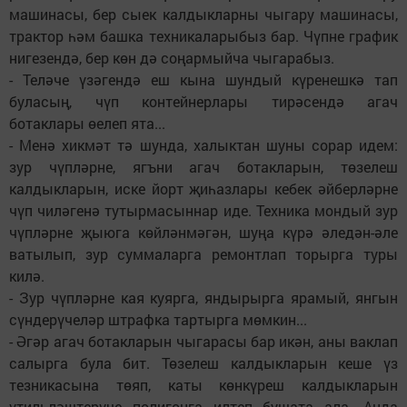
машинасы, бер сыек калдыкларны чыгару машинасы,
трактор һәм башка техникаларыбыз бар. Чүпне график
нигезендә, бер көн дә соңармыйча чыгарабыз.
- Теләче үзәгендә еш кына шундый күренешкә тап
буласың, чүп контейнерлары тирәсендә агач
ботаклары өелеп ята...
- Менә хикмәт тә шунда, халыктан шуны сорар идем:
зур чүпләрне, ягъни агач ботакларын, төзелеш
калдыкларын, иске йорт җиһазлары кебек әйберләрне
чүп чиләгенә тутырмасыннар иде. Техника мондый зур
чүпләрне җыюга көйләнмәгән, шуңа күрә әледән-әле
ватылып, зур суммаларга ремонтлап торырга туры
килә.
- Зур чүпләрне кая куярга, яндырырга ярамый, янгын
сүндерүчеләр штрафка тартырга мөмкин...
- Әгәр агач ботакларын чыгарасы бар икән, аны ваклап
салырга була бит. Төзелеш калдыкларын кеше үз
тезникасына төяп, каты көнкүреш калдыкларын
үтильләштерүче полигонга илтеп бушата ала. Анда