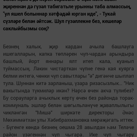
җиреннән дә гүзәл табигатьле урынны таба алмассың,
"ул яшел болыннар хәтфәдәй юрган иде", - Тукай
сүзләре белән әйтсәк. Шул гүзәллекне без, кешеләр
саклыйбызмы соң?
Безнең халык, җир кардан ачыла башлауга
ишегалларын, капка төпләрен чүп-чардан арындыра
башлый, йорт яннары ялт итеп кала, куанып
туймассың. Ләкин чистарткан чүпне генә кая куярга
белми интегә, чөнки чүп савытлары "ә" дигәнче шыплап
тула. Шуннан китә зарланыш, үзара ризасызлык... "Ник
вакытында түкмиләр икән? Нәрсә өчен акча түлибез?
Бу сорауларга ачыклык кертү өчен без районда торак-
коммуналь эшләр белән шөгыльләнүче җаваплылыгы
чикләнгән "Мишә" ширкәте директоры Әнәс
Мөхәммәтхан улы Хәбибрахмановка мөрәҗәгать иттек.
- Бүгенге көндә безнең оешма 28 авылдан һәм Теләче
район үзәгеннән чүп чыгара. Ике чүп чыгару