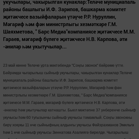
укучылары, чакырылган кунаклар:Теләче мунициапаль
районы башлыгы И.Ф. Зарипов, башкарма комитет
җитәкчесе вазыйфаларын үтәүче Р.Р. Нуруллин,
Мәгариф һәм фән министрлыгы хезмәткәре Г.М.
Шаяхметова, " Барс Медиа"компаниясе җитәкчесе М.М.
Гараев, мәгариф бүлеге җитәкчесе Н.В. Карпова, әти
-әниләр һәм укытучылар...
2
3 май көнне Теләче урта мәктәбендә "Соңгы звонок" бәйрәме үтте.
Бәйрәмдә чыгарылыш сыйныф укучылары, чакырылган кунаклар:Теләче
мунициапаль районы башлыгы И.Ф. Зарипов, башкарма комитет
җитәкчесе вазыйфаларын үтәүче Р.Р. Нуруллин, Мәгариф һәм фән
министрлыгы хезмәткәре Г.М. Шаяхметова, " Барс Медиа"компаниясе
җитәкчесе М.М. Гараев, мәгариф бүлеге җитәкчесе Н.В. Карпова, әти
-әниләр һәм укытучылар катнашты. Быел мәктәпне 37 унберенче сыйныф
укучысы һәм 60 тугызынчы сыйныф укучысы тәмамлый. Соңгы звонокны
бирү хокукы 11 нче сыйныфның алдынгы укучысы Фәйзрахманов Эмильгә
һәм 1 нче сыйныф укучысы Зиннатова Азалиягә бирелде. Чыгарылыш