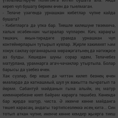
кереп чүп бушату беркем өчен дә тыелмаган.
- Теләче үзәгендә урнашкан кибетләр чүпне кайда
бушата?
- Кибетләргә дә үпкә бар. Тиешле килешүне төземичә,
халык исәбен-нән чыгаралар чүпләрен. Кич, караңгы
төшкәч, якын-тирәдәге урамда урнашкан чүп
контейнерларын тутырып куялар. Җирле хакимият һәм
хокук саклау органнарына мөрәҗәгатьнең дә нәтиҗәсе
аз булды. Кешедән шуны сорар идем, Теләчебез
матурлана, урамнарга агач-чәчәкләр утыртыла. Болар
барысы да үзебез өчен.
Хак сүзләр, бер кеше дә читтән килеп безнең өчен
өмәләрдә дә катнашмый, шул ук вакытта пычратып та
йөрми. Сабантуй мәйданын гына алыйк, иң матур
киемнәребезне киеп бәйрәм карарга төшәбез. Көнендә
бар җирдә матур, чиста. Ә икенче көнне мәйданга
төшеп карасаң, андагы тәртипсезлеккә исең китә... Син
тотып аткан чүпне, икенче көнне кемдер җыярга тиеш