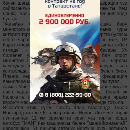
белән шөгыльләнгән предприятиене дә федерация үзе
сайлаганлыктан, автобусның юлга чыгу вакыты һәм
башка мәсьәләләр әлеге 2 оешма компетенциясендә
булган.
"Кагыйдә буларак, теге яки бу ярышка бару
министрлыкның бердәм календарь планына туры
китереп тормышка ашырыла. Санкт-Петербургта буласы
спорт чарасы исә әлеге планга кертелмәгән иде, ТР
Каратэ федерациясе министрлыкка аның турында хәбәр
итмәде", - дип сөйләде министр урынбасары. Ул
билгеләп узганча, ТР Яшьләр эшләре һәм спорт
министрлыгы республика ведомствосының бердәм
календарь планына кертелгән ярышларга баруны гына
контрольда тота һәм бу максатларга акча бүлеп бирә.
Планга кертелмәгән ярышлар турында федерация
вәкилләре министрлыкка хәбәр итәргә бурычлы түгел.
Алмаз Мингулов киләчәктә бу төр фаҗигаләрне кисәтү
өчен чаралар күреләчәге турында әйтте. Шулай ук
һәлакәттә гомере өзелгәннәрнең гаиләләренә ярдәм
күрсәтү мәсьәләсе турында фикер алышу күздә тотыла.
Искәртеп үтик: бүген сәгать 4ләр тирәсендә Түбән
Новгород өлкәсе Кстово районы Новое Ликеево торак
пунктыннан 11 км ераклыкта урап уза торган юлда
автобус "МAN" йөк машинасы белән "маңгайга-маңгай"
бәрелешкән. 51 яшьлек автобус йөртүче руль артында