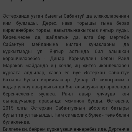
Әстерханда узган быелгы Сабантуй да элеккеләреннән
ким булмады. Дөрес, һава торышы гына бераз
киреләнебрәк торды, вакытлы-вакытсыз яңгыр яуды.
Көрәшчесен дә, җайдагын да, елга бер мәртәбә
Сабантуй мәйданына килгән кунакларны да
куркытмады ул. Яңгыр астында бил алышкан
көрәшчеләребез - Динар Кәримуллин белән Раил
Мараков мәйданда иң көчле, иң җитез икәнлекләрен
күрсәтә алдылар, хәзер ел буе Әстерхан Сабантуе
батыры булып йөриячәкләр. Динар 70 килограммга
кадәр үлчәү авырлыгында бил алышучылар арасында
беренчелекне яуласа, Раил авыр үлчәүдә көч
сынашучылар арасында чемпион булды. Өстәвенә,
2015 елгы Әстерхан Сабантуеның абсолют батыры
булып та ул танылды. Һәм символик бүләк - тәкә белән
бүләкләнде.
Билгеле ки, бәйрәм күрке үзешчәннәребез иде. Дүртенче