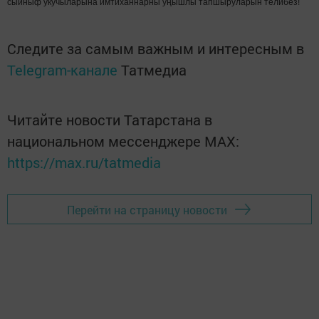
сыйныф укучыларына имтиханнарны уңышлы тапшыруларын телибез!
Следите за самым важным и интересным в
Telegram-канале
Татмедиа
Читайте новости Татарстана в
национальном мессенджере MАХ:
https://max.ru/tatmedia
Перейти на страницу новости