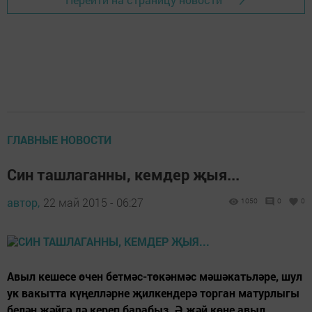
ГЛАВНЫЕ НОВОСТИ
Син ташлаганны, кемдер җыя...
автор,
22 май 2015 - 06:27
1050
0
0
Авыл кешесе өчен бетмәс-төкәнмәс мәшәкатьләре, шул
ук вакытта күңелләрне җилкендерә торган матурлыгы
белән җәйгә дә кереп барабыз. Ә җәй көне авыл