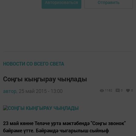
Отправить
Авторизоваться
НОВОСТИ СО ВСЕГО СВЕТА
Соңгы кыңгырау чыңлады
автор,
25 май 2015 - 13:00
1162
0
0
23 май көнне Теләче урта мәктәбендә "Соңгы звонок"
бәйрәме үтте. Бәйрәмдә чыгарылыш сыйныф