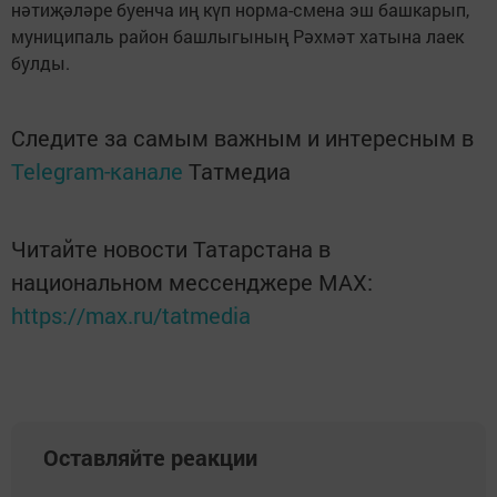
нәтиҗәләре буенча иң күп норма-смена эш башкарып,
муниципаль район башлыгының Рәхмәт хатына лаек
булды.
Следите за самым важным и интересным в
Telegram-канале
Татмедиа
Читайте новости Татарстана в
национальном мессенджере MАХ:
https://max.ru/tatmedia
Оставляйте реакции