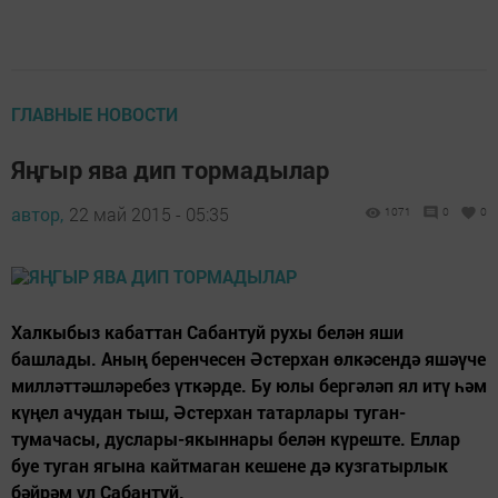
ГЛАВНЫЕ НОВОСТИ
Яңгыр ява дип тормадылар
автор,
22 май 2015 - 05:35
1071
0
0
Халкыбыз кабаттан Сабантуй рухы белән яши
башлады. Аның беренчесен Әстерхан өлкәсендә яшәүче
милләттәшләребез үткәрде. Бу юлы бергәләп ял итү һәм
күңел ачудан тыш, Әстерхан татарлары туган-
тумачасы, дуслары-якыннары белән күреште. Еллар
буе туган ягына кайтмаган кешене дә кузгатырлык
бәйрәм ул Сабантуй.