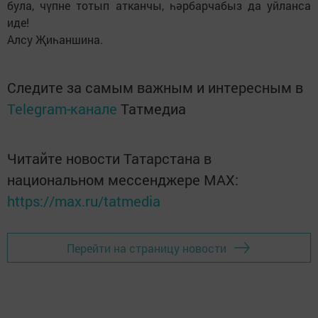
була, чүпне тотып атканчы, һәрбарчабыз да уйланса
иде!
Алсу Җиһаншина.
Следите за самым важным и интересным в
Telegram-канале
Татмедиа
Читайте новости Татарстана в
национальном мессенджере MАХ:
https://max.ru/tatmedia
Перейти на страницу новости