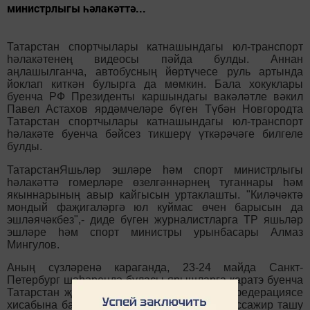
министрлыгы һәлакәттә...
Татарстан спортчылары катнашындагы юл-транспорт
һәлакәтенең видеосы пәйда булды. Аннан
аңлашылганча, автобусның йөртүчесе руль артында
йоклап киткән булырга да мөмкин. Бала хокуклары
буенча РФ Президенты каршындагы вакәләтле вәкил
Павел Астахов ярдәмчеләре бүген Түбән Новгородта
Татарстан спортчылары катнашындагы юл-транспорт
һәлакәте буенча бәйсез тикшерү үткәрәчәге билгеле
булды.
ТатарстанЯшьләр эшләре һәм спорт министрлыгы
һәлакәттә гомерләре өзелгәннәрнең туганнары һәм
якыннарының авыр кайгысын уртаклашты. "Киләчәктә
мондый фаҗигаләргә юл куймас өчен барысын да
эшләячәкбез",- диде бүген журналистларга ТР яшьләр
эшләре һәм спорт министры урынбасары Алмаз
Мингулов.
Аның сүзләренә караганда, 23-24 майда Санкт-
Петербург шәһәрендә буласы ярышларга каратэ буенча
Татарстан җыелма командасы ТР Каратэ федерациясе
хисабына барган. Шуңа бәйле рәвештә, пассажир ташу