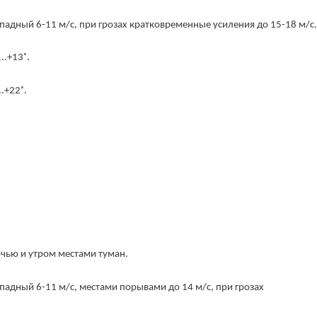
падный 6-11 м/с, при грозах кратковременные усиления до 15-18 м/с
.+13˚.
.+22˚.
ночью и утром местами туман.
падный 6-11 м/с, местами порывами до 14 м/с, при грозах