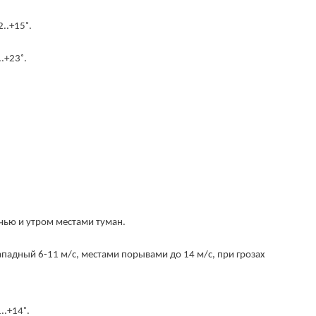
..+15˚.
.+23˚.
очью и утром местами туман.
падный 6-11 м/с, местами порывами до 14 м/с, при грозах
..+14˚.