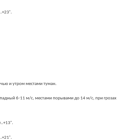
.+23˚.
ночью и утром местами туман.
падный 6-11 м/с, местами порывами до 14 м/с, при грозах
..+13˚.
.+21˚.