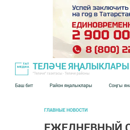
ТЕЛӘЧЕ ЯҢАЛЫКЛАРЫ
"Теләче" газетасы - Теләче районы
Баш бит
Район яңалыклары
Соңгы ян
ГЛАВНЫЕ НОВОСТИ
ЕЖЕДНЕВНЫЙ 