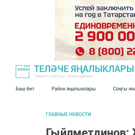
ТЕЛӘЧЕ ЯҢАЛЫКЛАРЫ
"Теләче" газетасы - Теләче районы
Баш бит
Район яңалыклары
Соңгы ян
ГЛАВНЫЕ НОВОСТИ
Гыйлметдинов: 