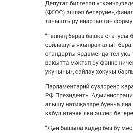
Депутат билгеләп үткәнчә,фе
(ФГОС) эшләп бетерүнең финал
таныштыру яңартылган формул
"Телнең бераз башка статусы 
сөйләшүгә якынрак алып бара.
стандарты ярдәмендә тел ук
вакытта мәктәп бу фәнне ниче
укучының сайлау хокукы барлы
Парламентарий сүзләренә кара
РФ Президенты Администрация
алышу нәтиҗәләре буенча яң
кабул итәчәк яки эшләп бетер
"Җәй башына кадәр без бу мәсь