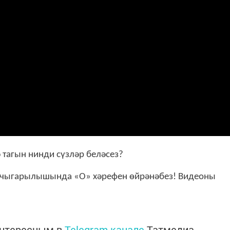
ә тагын нинди сүзләр беләсез?
 чыгарылышында «О» хәрефен өйрәнәбез! Видеоны
интересным в
Telegram-канале
Татмедиа