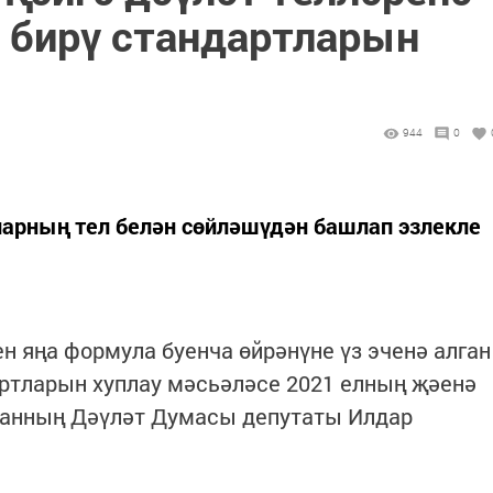
м бирү стандартларын
944
0
ларның тел белән сөйләшүдән башлап эзлекле
н яңа формула буенча өйрәнүне үз эченә алган
ртларын хуплау мәсьәләсе 2021 елның җәенә
станның Дәүләт Думасы депутаты Илдар