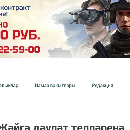
алыклар
Намаз вакытлары
Редакция
Җәйгә дәүләт телләренә