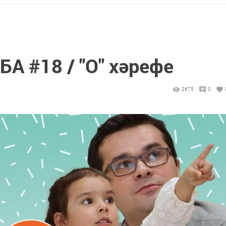
 #18 / "О" хәрефе
2675
0