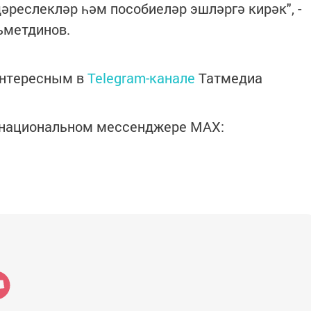
әреслекләр һәм пособиеләр эшләргә кирәк", -
ьметдинов.
интересным в
Telegram-канале
Татмедиа
в национальном мессенджере MАХ: