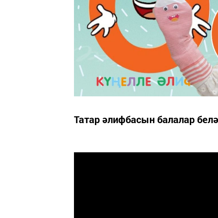
Татар әлифбасын балалар белә