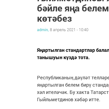
бәйле яңа беле
көтәбез
admin,
8 апрель 2021 - 10:40
Яңартылган стандартлар бала
танышуын күздә тота.
Республиканың дәүләт телләре
яңартылган белем бирү станда
хәл ителәчәк. Бу хакта Татар
Гыйльметдинов хәбәр итте.