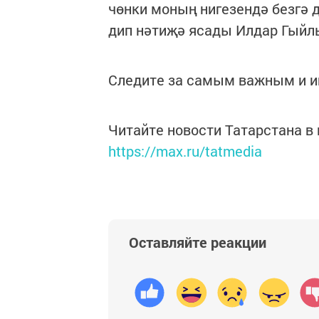
чөнки моның нигезендә безгә д
дип нәтиҗә ясады Илдар Гыйл
Следите за самым важным и 
Читайте новости Татарстана 
https://max.ru/tatmedia
Оставляйте реакции