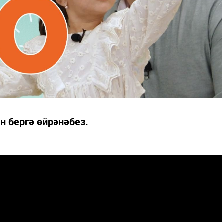
н бергә өйрәнәбез.