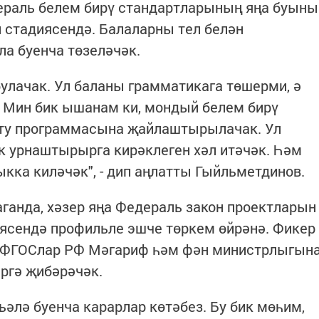
дераль белем бирү стандартларының яңа буыны
 стадиясендә. Балаларны тел белән
а буенча төзеләчәк.
булачак. Ул баланы грамматикага төшерми, ә
 Мин бик ышанам ки, мондый белем бирү
ыту программасына җайлаштырылачак. Ул
к урнаштырырга кирәклеген хәл итәчәк. Һәм
кка киләчәк", - дип аңлатты Гыйльметдинов.
ганда, хәзер яңа Федераль закон проектларын
сендә профильле эшче төркем өйрәнә. Фикер
а ФГОСлар РФ Мәгариф һәм фән министрлыгын
ергә җибәрәчәк.
әлә буенча карарлар көтәбез. Бу бик мөһим,