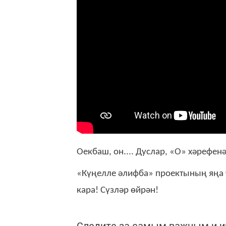
Оекбаш, он.... Дуслар, «О» хәрефен
«Күңелле әлифба» проектының яңа
кара! Сүзләр өйрән!
Следите за самым важным и 