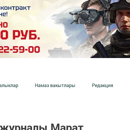
алыклар
Намаз вакытлары
Редакция
 журналы Марат