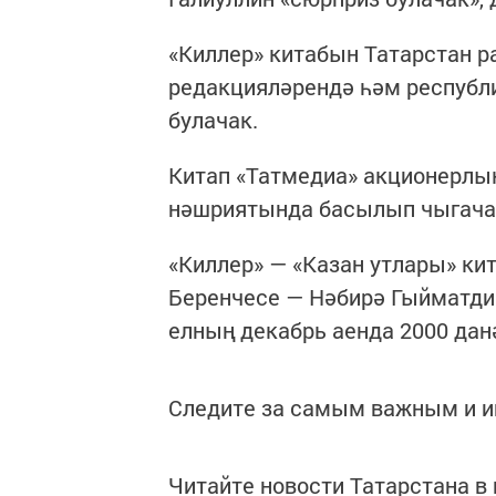
«Киллер» китабын Татарстан р
редакцияләрендә һәм республ
булачак.
Китап «Татмедиа» акционерлы
нәшриятында басылып чыгача
«Киллер» — «Казан утлары» кит
Беренчесе — Нәбирә Гыйматди
елның декабрь аенда 2000 дан
Следите за самым важным и 
Читайте новости Татарстана 