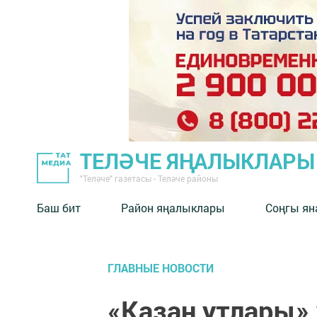
ТЕЛӘЧЕ ЯҢАЛЫКЛАРЫ
"Теләче" газетасы - Теләче районы
Баш бит
Район яңалыклары
Соңгы ян
ГЛАВНЫЕ НОВОСТИ
«Казан утлары»