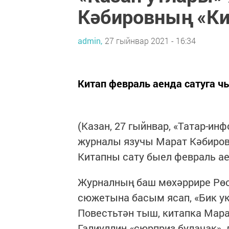
Кәбировның «Ки
admin,
27 гыйнвар 2021 - 16:34
Китап февраль аенда сатуга ч
(Казан, 27 гыйнвар, «Татар-ин
журналы язучы Марат Кәбиров
Китапны сату быел февраль а
Журналның баш мөхәррире Рөс
сюжетына басым ясап, «Бик у
Повестьтән тыш, китапка Мара
Галиуллин «сюрприз булачак», 