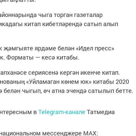
айоннарында чыга торган газеталар
икадагы китап кибетләрендә сатып алып
к җәмгыяте ярдәме белән «Идел пресс»
к. Форматы — кесә китабы.
апханәсе сериясенә кергән икенче китап.
нованың «Уйламаган көнем юк» китабы 2020
ә белән чыгып, өч атна эчендә сатылып бетте.
интересным в
Telegram-канале
Татмедиа
в национальном мессенджере MАХ: