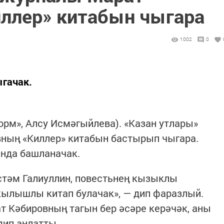
ллер» китабын чыгара
1002
0
ыгачак.
форм», Алсу Исмәгыйлева). «Казан утлары»
ның «Киллер» китабын бастырып чыгара.
енда башланачак.
тәм Галиуллин, повестьнең кызыклы
кылышлы китап булачак», — дип фаразлый.
т Кәбировның тагын бер әсәре керәчәк, аны
дип аңлатты.