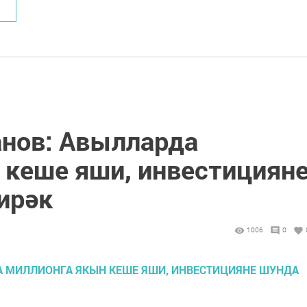
нов: Авылларда
 кеше яши, инвестициян
ирәк
1006
0