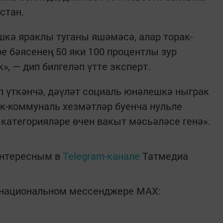
стан.
шкә яраклы туганы яшәмәсә, алар торак-
 бәясенең 50 яки 100 процентлы зур
, — дип билгеләп үтте эксперт.
 үткәнчә, дәүләт социаль юнәлешкә ныграк
ак-коммуналь хезмәтләр буенча нульле
категорияләре өчен вакыт мәсьәләсе генә».
интересным в
Telegram-канале
Татмедиа
в национальном мессенджере MАХ: