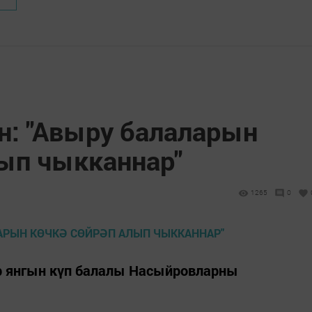
н: "Авыру балаларын
лып чыкканнар"
1265
0
р янгын күп балалы Насыйровларны