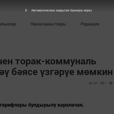
5
Автоматическое закрытие баннера через
алыклар
Намаз вакытлары
Редакция
чен торак-коммуналь
әү бәясе үзгәрүе мөмкин
899
0
а тарифлары булдырылу каралачак.