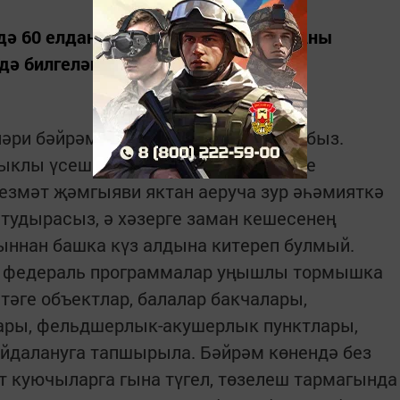
дә 60 елдан артык билгеләп үтелә. Аны
ә билгеләп үтәләр.
әри бәйрәмегез белән ихлас котлыйбыз.
ыклы үсешенә ныклы этәргеч бирүче
езмәт җәмгыяви яктан аеруча зур әһәмияткә
 тудырасыз, ә хәзерге заман кешесенең
ннан башка күз алдына китереп булмый.
м федераль программалар уңышлы тормышка
әге объектлар, балалар бакчалары,
ары, фельдшерлык-акушерлык пунктлары,
айдалануга тапшырыла. Бәйрәм көнендә без
 куючыларга гына түгел, төзелеш тармагында