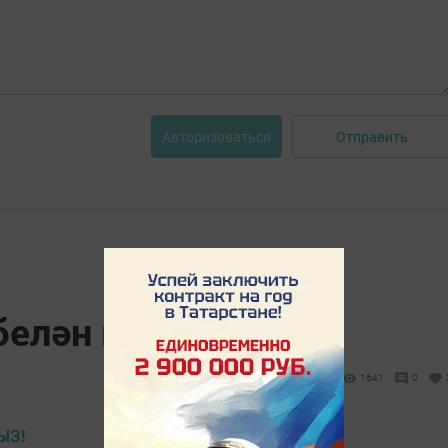
Отправить
Авторизоваться
 белән котлыйбыз!
1641
0