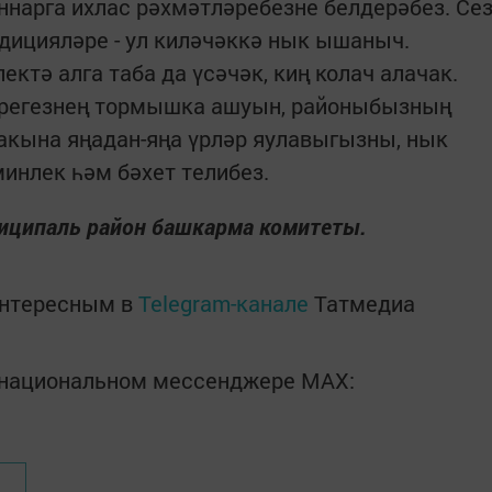
ннарга ихлас рәхмәтләребезне белдерәбез. Се
адицияләре - ул киләчәккә нык ышаныч.
ктә алга таба да үсәчәк, киң колач алачак.
әрегезнең тормышка ашуын, районыбызның
хакына яңадан-яңа үрләр яулавыгызны, нык
минлек һәм бәхет телибез.
иципаль район башкарма комитеты.
интересным в
Telegram-канале
Татмедиа
в национальном мессенджере MАХ: