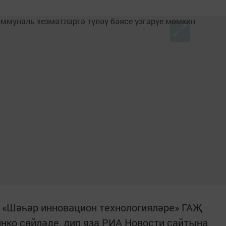
 «Шәһәр инновацион технологияләре» ГАҖ
нко сөйләде, дип яза РИА Новости сайтына