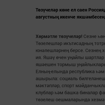
Төзүчеләр көне ел саен Россия
августның икенче якшәмбесенд
Хөрмәтле төзүчеләр!
Сезне һөн
Төзелешләр икътисадның тотр
юнәлешләрнең берсе. Сезнең х
ия. Яшәү өчен уңайлы шартлар
яшәешен тормыш уңайлыклары
Елның-елында республика һә
ашырыла: социаль билгеләнешт
мәктәпләр, спорт мәйданчыкл
клублар һәм башка биналар ф
төзелеш оешмаларында хезмәт