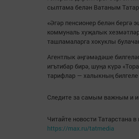
сылтама белән Ватаным Татар
«Әгәр пенсионер белән бергә э
коммуналь хуҗалык хезмәтләре
ташламаларга хокуклы булачак»
Агентлык әңгәмәдәше билгеләп
игътибар бирә, шуңа күрә «Тор
тарифлар — халыкның билгеле 
Следите за самым важным и 
Читайте новости Татарстана 
https://max.ru/tatmedia