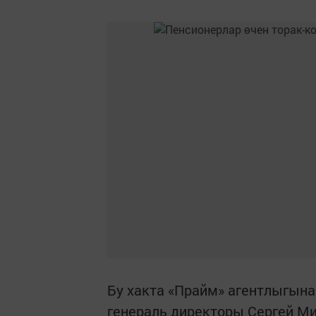
Бу хакта «Прайм» агентлыгына
генераль директоры Сергей Ми