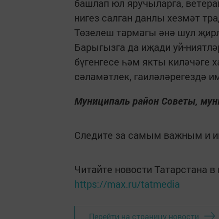
башлап юл яручыларга, ветера
нигез салган данлы хезмәт тр
Төзелеш тармагы әнә шул җирле
Барыгызга да иҗади уй-ниятл
бүгенгесе һәм якты киләчәге 
сәламәтлек, гаиләләрегездә и
Муниципаль район Советы, мун
Следите за самым важным и 
Читайте новости Татарстана 
https://max.ru/tatmedia
Перейти на страницу новости