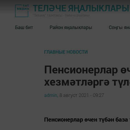
ТЕЛӘЧЕ ЯҢАЛЫКЛАРЫ
"Теләче" газетасы - Теләче районы
Баш бит
Район яңалыклары
Соңгы ян
ГЛАВНЫЕ НОВОСТИ
Пенсионерлар ө
хезмәтләргә түл
admin,
8 август 2021 - 09:27
Пенсионерлар өчен түбән баз