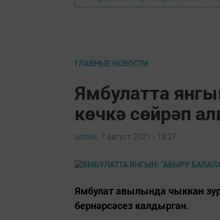
ГЛАВНЫЕ НОВОСТИ
Ямбулатта янгы
көчкә сөйрәп а
admin,
7 август 2021 - 18:27
Ямбулат авылында чыккан зу
бернәрсәсез калдырган.