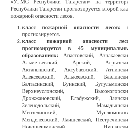
«УГМС Республики Татарстан» на территор
Республики Татарстан прогнозируется второй кла
пожарной опасности лесов.
класс пожарной опасности лесов:
прогнозируется.
класс пожарной опасности лес
прогнозируется в 45 муниципальн
образованиях:
Апастовский, Азнакаевски
Альметьевский, Арский, Агрызски
Актанышский, Аксубаевский, Атнински
Алексеевский, Алькеевский, Бавлински
Балтасинский, Буинский, Бугульмински
Верхнеуслонский, Высокогорски
Дрожжановский, Елабужский, Заински
Зеленодольский, Мамадышски
Мензелинский, Муслюмовски
Менделеевский, Лаишевский, Пестречински
Новошешминский, Нурлатски