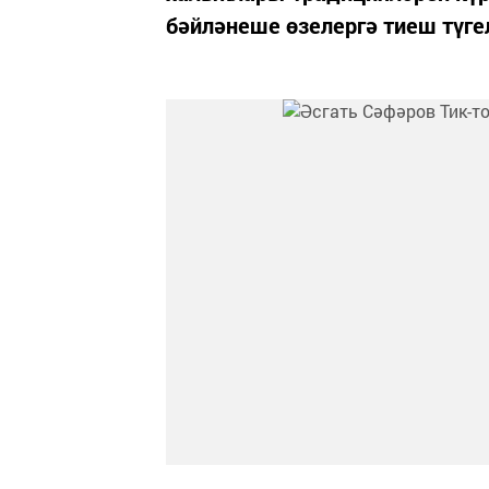
бәйләнеше өзелергә тиеш түге