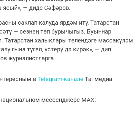
 ясый», — диде Сәфәров.
расны саклап калуда ярдәм итү, Татарстан
сәтү — сезнең төп бурычыгыз. Буыннар
л. Татарстан халыклары телендәге массакүләм
лу гына түгел, үстерү дә кирәк», — дип
ров журналистларга.
интересным в
Telegram-канале
Татмедиа
в национальном мессенджере MАХ: