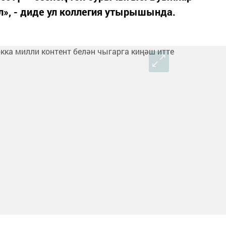
л», - диде ул коллегия утырышында.