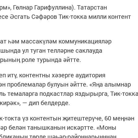
орм», Гөлнар Гарифуллина). Татарстан
се Әсгать Сәфәров Тик-токка милли контент
гат һәм массакүләм коммуникацияләр
шында ул туган телләрне саклауда
рының роле турында әйтте.
п итү, контентны хәзерге аудитория
ән проблемалар булуын әйтте. «Яңа алымнар
аль темаларга подкастлар яздырырга, Тик-токк
кирәк», — дип белдерде.
к-токта үз контентын җитештерүче, 60 меңнән
әр белән танышканын искәртте. «Моны
убликаның төрле шәһәр-районнарынннан