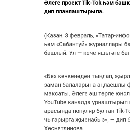
Әлеге проект Tik-Tok һәм баш
дип планлаштырыла.
(Казан, 3 февраль, «Татар-инф
һәм «Сабантуй» журналлары ба
башлый. Ул — кече яшьтәге ба
«Без кечкенәдән тыңлап, җырл
заман балаларына аңлаешлы фо
максаты. Әлеге эш төрле юнә
YouTube каналда урнаштырып к
арасында популяр булган Tik-T
чыгарырга җыенабыз», — дип 
Хөснетдинова.