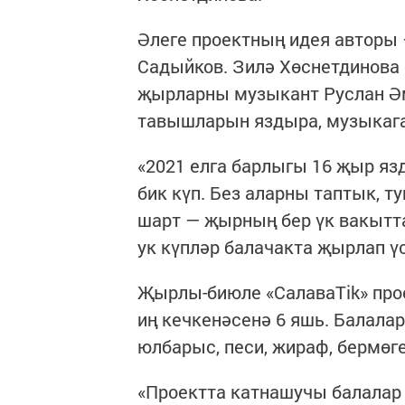
Әлеге проектның идея авторы
Садыйков. Зилә Хөснетдинова 
җырларны музыкант Руслан Әм
тавышларын яздыра, музыкага
«2021 елга барлыгы 16 җыр я
бик күп. Без аларны таптык, т
шарт — җырның бер үк вакытта
ук күпләр балачакта җырлап ү
Җырлы-биюле «СалаваТik» про
иң кечкенәсенә 6 яшь. Балала
юлбарыс, песи, жираф, бермөге
«Проектта катнашучы балалар