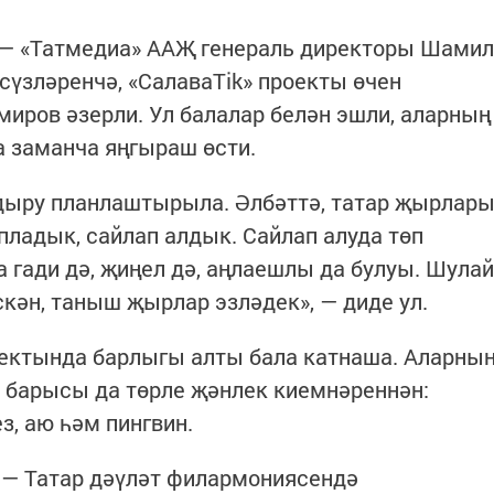
 — «Татмедиа» ААҖ генераль директоры Шамил
сүзләренчә, «СалаваТik» проекты өчен
иров әзерли. Ул балалар белән эшли, аларның
 заманча яңгыраш өсти.
здыру планлаштырыла. Әлбәттә, татар җырлар
упладык, сайлап алдык. Сайлап алуда төп
 гади дә, җиңел дә, аңлаешлы да булуы. Шулай
скән, таныш җырлар эзләдек», — диде ул.
ектында барлыгы алты бала катнаша. Аларны
р барысы да төрле җәнлек киемнәреннән:
з, аю һәм пингвин.
 — Татар дәүләт филармониясендә