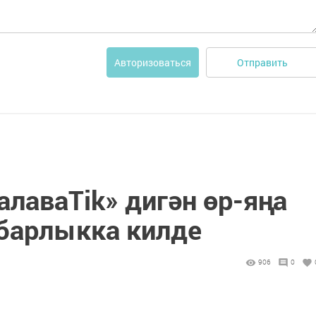
Отправить
Авторизоваться
алаваТik» дигән өр-яңа
 барлыкка килде
906
0