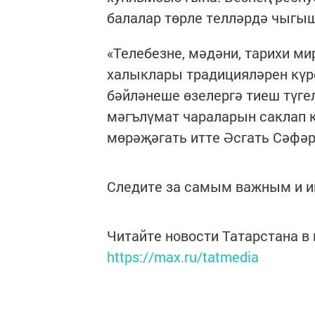
балалар төрле телләрдә чыгыш
«Телебезне, мәдәни, тарихи ми
халыклары традицияләрен күр
бәйләнеше өзелергә тиеш түге
мәгълүмат чараларын саклап ка
мөрәҗәгать итте Әсгать Сәфә
Следите за самым важным и 
Читайте новости Татарстана 
https://max.ru/tatmedia