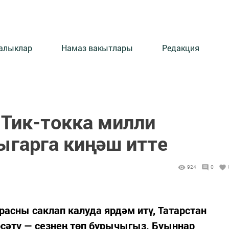
алыклар
Намаз вакытлары
Редакция
 Тик-токка милли
ыгарга киңәш итте
924
0
расны саклап калуда ярдәм итү, Татарстан
сәтү — сезнең төп бурычыгыз. Буыннар