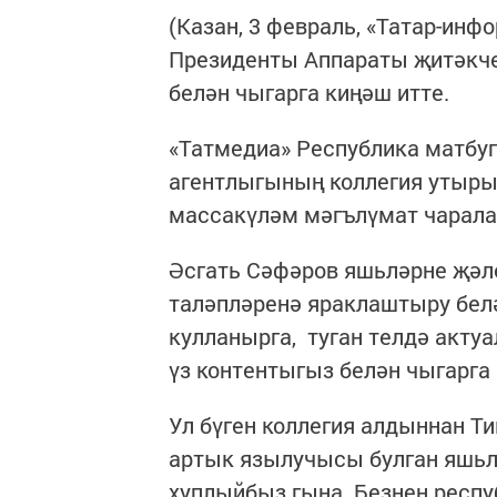
(Казан, 3 февраль, «Татар-инф
Президенты Аппараты җитәкче
белән чыгарга киңәш итте.
«Татмедиа» Республика матбу
агентлыгының коллегия утыры
массакүләм мәгълүмат чарала
Әсгать Сәфәров яшьләрне җәле
таләпләренә яраклаштыру бел
кулланырга, туган телдә акту
үз контентыгыз белән чыгарга 
Ул бүген коллегия алдыннан Ти
артык язылучысы булган яшьл
хуплыйбыз гына. Безнең респ