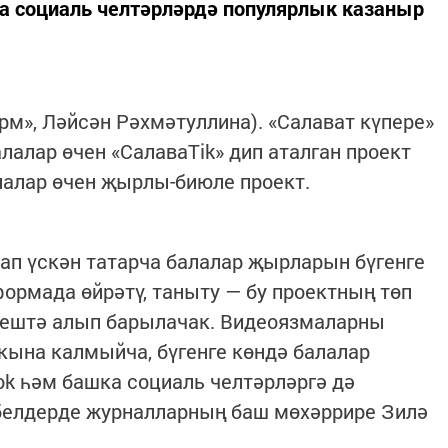
ка социаль челтәрләрдә популярлык казаныр
орм», Ләйсән Рәхмәтуллина). «Салават күпере»
лалар өчен «СалаваТik» дип аталган проект
лалар өчен җырлы-биюле проект.
ап үскән татарча балалар җырларын бүгенге
рмада өйрәтү, таныту — бу проектның төп
лештә алып барылачак. Видеоязмаларны
ына калмыйча, бүгенге көндә балалар
ok һәм башка социаль челтәрләргә дә
белдерде журналларның баш мөхәррире Зилә