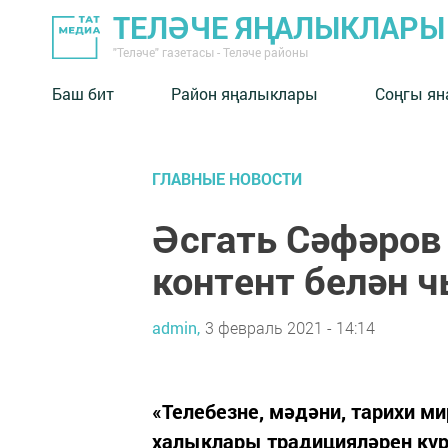
ТЕЛӘЧЕ ЯҢАЛЫКЛАРЫ
"Теләче" газетасы - Теләче районы
Баш бит
Район яңалыклары
Соңгы ян
ГЛАВНЫЕ НОВОСТИ
Әсгать Сәфәров
контент белән ч
admin,
3 февраль 2021 - 14:14
«Телебезне, мәдәни, тарихи ми
халыклары традицияләрен күр