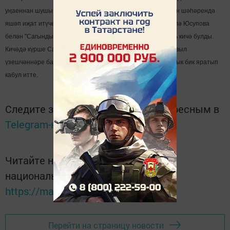
уңаеннан шушы авылда туып үскән, хәзерге вакытта Казан шәһәрендә
яшәп иҗат итүче үзешчән шагыйрә ,җырлар авторы Рәсилә Юсупова
белән "Сагындыра икән туган як" исемле әдәби - музыкаль кичә булды.
Кичәдә күрше Саба районыннан да кунаклар катнашты. Авыл
үзешчәннәре башлап, сабалылар дәвам иткән кичәне халык бик яратып
кабул итте.
Следите за самым важным и интересным в
Telegram-канале
Татмедиа
Читайте новости Татарстана в
национальном мессенджере MАХ:
https://max.ru/tatmedia
Перейти на страницу новости