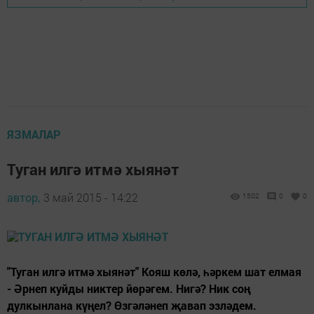
ЯЗМАЛАР
Туган илгә итмә хыянәт
автор,
3 май 2015 - 14:22
1502
0
0
"Туган илгә итмә хыянәт" Кояш көлә, һәркем шат елмая
- Әрнеп куйды никтер йөрәгем. Нигә? Ник соң
дулкынлана күңел? Өзгәләнеп җавап эзләдем.