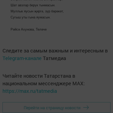
Шат авзлар берүк тынмасын.
Муллык яусын җиргә, зур бәрәкәт,
Сугыш уты гына яумасын.
Рәйсә Ахунова, Теләче
Следите за самым важным и интересным в
Telegram-канале
Татмедиа
Читайте новости Татарстана в
национальном мессенджере MАХ:
https://max.ru/tatmedia
Перейти на страницу новости