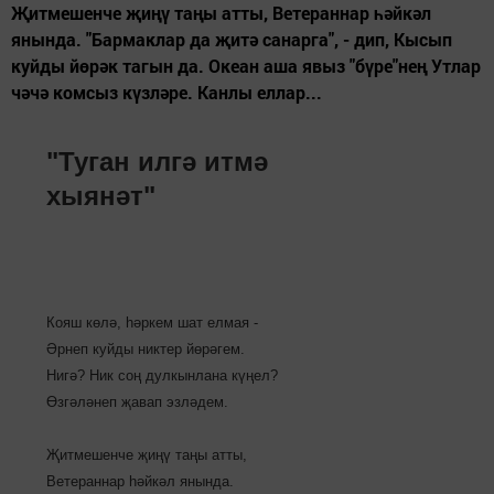
Җитмешенче җиңү таңы атты, Ветераннар һәйкәл
янында. "Бармаклар да җитә санарга", - дип, Кысып
куйды йөрәк тагын да. Океан аша явыз "бүре"нең Утлар
чәчә комсыз күзләре. Канлы еллар...
"Туган илгә итмә
хыянәт"
Кояш көлә, һәркем шат елмая -
Әрнеп куйды никтер йөрәгем.
Нигә? Ник соң дулкынлана күңел?
Өзгәләнеп җавап эзләдем.
Җитмешенче җиңү таңы атты,
Ветераннар һәйкәл янында.