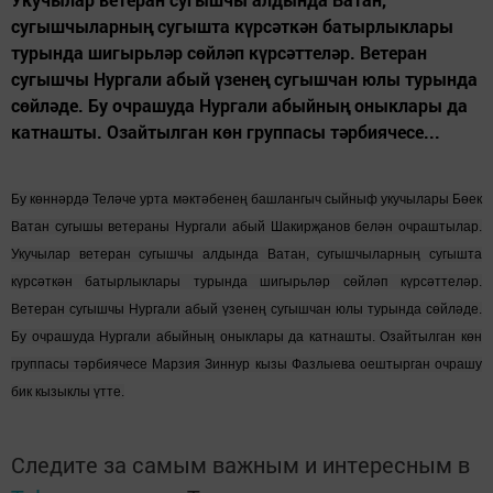
сугышчыларның сугышта күрсәткән батырлыклары
турында шигырьләр сөйләп күрсәттеләр. Ветеран
сугышчы Нургали абый үзенең сугышчан юлы турында
сөйләде. Бу очрашуда Нургали абыйның оныклары да
катнашты. Озайтылган көн группасы тәрбиячесе...
Бу көннәрдә Теләче урта мәктәбенең башлангыч сыйныф укучылары Бөек
Ватан сугышы ветераны Нургали абый Шакирҗанов белән очраштылар.
Укучылар ветеран сугышчы алдында Ватан, сугышчыларның сугышта
күрсәткән батырлыклары турында шигырьләр сөйләп күрсәттеләр.
Ветеран сугышчы Нургали абый үзенең сугышчан юлы турында сөйләде.
Бу очрашуда Нургали абыйның оныклары да катнашты. Озайтылган көн
группасы тәрбиячесе Марзия Зиннур кызы Фазлыева оештырган очрашу
бик кызыклы үтте.
Следите за самым важным и интересным в