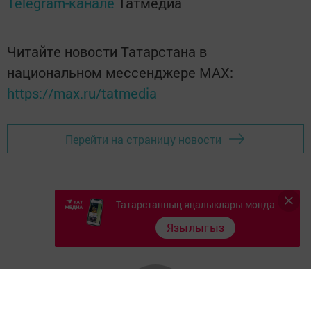
Telegram-канале
Татмедиа
Читайте новости Татарстана в
национальном мессенджере MАХ:
https://max.ru/tatmedia
Перейти на страницу новости
Татарстанның яңалыклары монда
Язылыгыз