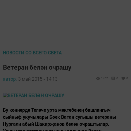
НОВОСТИ СО ВСЕГО СВЕТА
Ветеран белән очрашу
автор,
3 май 2015 - 14:13
1467
0
0
Бу көннәрдә Теләче урта мәктәбенең башлангыч
сыйныф укучылары Бөек Ватан сугышы ветераны
Нургали абый Шакирҗанов белән очраштылар.
Укучылар ветеран сугышчы алдында Ватан,