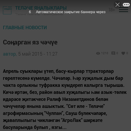
ТЕЛӘЧЕ ЯҢАЛЫКЛАРЫ
18+
5
Автоматическое закрытие баннера через
"Теләче" газетасы - Теләче районы
ГЛАВНЫЕ НОВОСТИ
Соңарган яз чәчүе
автор,
5 май 2015 - 11:27
1210
0
0
Апрель суыклары үтеп, басу-кырлар ттракторлар
гөрелтесенә күмелде. Чәчәләр. Һәр хуҗалык дым бар
чакта орлыкны туфракка күмдереп калырга тырыша.
Кичә иртән, без, район авыл хуҗалыгы һәм азык-төлек
идарәсе җитәкчесе Ралиф Низаметдинов белән
чәчүчеләр янына ашыктык. "Сөт иле - Теләче"
агрофирмасының "Чулпан", Сауш бүлекчәләре,
җаваплылыгы чикләнгән "АгроЛак" ширкәте
басуларында булып , язгы...