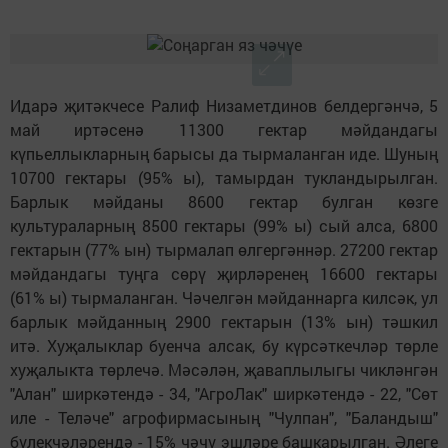
Идарә җитәкчесе Ралиф Низаметдинов белдергәнчә, 5
май иртәсенә 11300 гектар мәйдандагы
күпьеллыкларның барысы да тырмаланган иде. Шуның
10700 гектары (95% ы), тамырдан тукландырылган.
Барлык мәйданы 8600 гектар булган көзге
культураларның 8500 гектары (99% ы) сый алса, 6800
гектарын (77% ын) тырмалап өлгергәннәр. 27200 гектар
мәйдандагы туңга сөрү җирләренең 16600 гектары
(61% ы) тырмаланган. Чәчелгән мәйданнарга килсәк, ул
барлык мәйданның 2900 гектарын (13% ын) тәшкил
итә. Хуҗалыклар буенча алсак, бу күрсәткечләр төрле
хуҗалыкта төрлечә. Мәсәлән, җаваплылыгы чикләнгән
"Алан" ширкәтендә - 34, "АгроЛак" ширкәтендә - 22, "Сөт
иле - Теләче" агрофирмасының "Чулпан", "Баландыш"
бүлекчәләрендә - 15% чәчү эшләре башкарылган. Әлеге