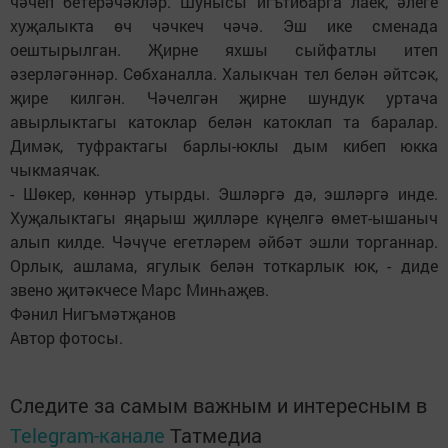
чәчеп бетерәчәкләр. Шунысы игътибарга лаек, әлеге
хуҗалыкта өч чәчкеч чәчә. Эш ике сменада
оештырылган. Җирне яхшы сыйфатлы итеп
әзерләгәннәр. Сөбханалла. Халыкчан тел белән әйтсәк,
җире килгән. Чәчелгән җирне шундук уртача
авырлыктагы катоклар белән катоклап та баралар.
Димәк, туфрактагы барлы-юклы дым кибеп юкка
чыкмаячак.
- Шөкер, көннәр утырды. Эшләргә дә, эшләргә инде.
Хуҗалыктагы яңарыш җилләре күңелгә өмет-ышаныч
алып килде. Чәчүче егетләрем әйбәт эшли торганнар.
Орлык, ашлама, ягулык белән тоткарлык юк, - диде
звено җитәкчесе Марс Минһаҗев.
Фәнил Нигъмәтҗанов
Автор фотосы.
Следите за самым важным и интересным в
Telegram-канале
Татмедиа