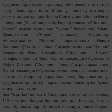
хуҗалыкларда язгы кыр эшләре бик оешкан төстә һәм
кызу темпларда бара. Моңа үз эшенең осталары,
хезмәт алдынгылары Зөфәр Шәйхетдинов белән Илсур
Галиуллин ("Алан" ширкәте), Фирзәр Хәкимов ("Сөт иле -
Теләче" агрофирмасының "Чулпан" бүлекчәсе), Рамил
Хуҗиәхмәтов ("Нирус" ширкәте), Фердинанд
Нигъмәтҗанов ("Игенче" ширкәтеннән), Илшат
Хәсәншин ("Сөт иле - Теләче" агрофирмасының "Чулпан"
бүлекчәсе), Нияз Тимербаев ("Сөт иле - Теләче"
агрофирмасының Муса Җәлил исемендәге бүлекчәсе),
Рәфит Сәхипов ("Сөт иле - Теләче" агрофирмасының
Ленин исемендәге бүлекчәсе) үзләреннән лаеклы өлеш
кертәләр. Аларның һәркайсы чәчү барышында үз
хуҗалыгында иң күп норма-смена башкаручы булып
танылып өлгерде.
Без "АгроЛак" ширкәте басуларына килгәндә шәткеләр
112 гектарлы басуда борчак чәчә иде. Бер тәүлек элек
чәчә башлаганнар. Көндезге икеләрдә әлеге басуны