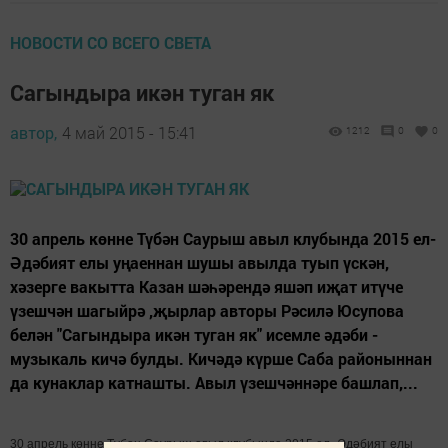
НОВОСТИ СО ВСЕГО СВЕТА
Сагындыра икән туган як
автор,
4 май 2015 - 15:41
1212
0
0
30 апрель көнне Түбән Саурыш авыл клубында 2015 ел-
Әдәбият елы уңаеннан шушы авылда туып үскән,
хәзерге вакытта Казан шәһәрендә яшәп иҗат итүче
үзешчән шагыйрә ,җырлар авторы Рәсилә Юсупова
белән "Сагындыра икән туган як" исемле әдәби -
музыкаль кичә булды. Кичәдә күрше Саба районыннан
да кунаклар катнашты. Авыл үзешчәннәре башлап,...
30 апрель көнне Түбән Саурыш авыл клубында 2015 ел- Әдәбият елы