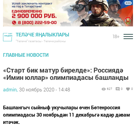
ТЕЛӘЧЕ ЯҢАЛЫКЛАРЫ
18+
"Теләче" газетасы - Теләче районы
ГЛАВНЫЕ НОВОСТИ
«Старт бик матур бирелде»: Россиядә
«Имин юллар» олимпиадасы башланды
admin,
30 ноябрь 2020 - 14:48
627
0
0
Башлангыч сыйныф укучылары өчен Бөтенроссия
олимпиадасы 30 ноябрьдән 11 декабрьгә кадәр дәвам
итәчәк.