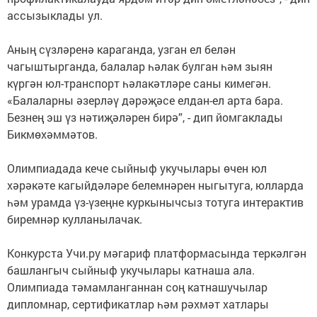
ассызыклады ул.
Аның сүзләренә караганда, узган ел белән
чагыштырганда, балалар һәлак булган һәм зыян
күргән юл-транспорт һәлакәтләре саны кимегән.
«Балаларны әзерләү дәрәҗәсе елдан-ел арта бара.
Безнең эш үз нәтиҗәләрен бирә”, - дип йомгаклады
Бикмөхәммәтов.
Олимпиадада кече сыйныф укучылары өчен юл
хәрәкәте кагыйдәләре белемнәрен ныгытуга, юлларда
һәм урамда үз-үзеңне куркынычсыз тотуга интерактив
биремнәр кулланылачак.
Конкурста Учи.ру мәгариф платформасында теркәлгән
башлангыч сыйныф укучылары катнаша ала.
Олимпиада тәмамланганнан соң катнашучылар
дипломнар, сертификатлар һәм рәхмәт хатлары