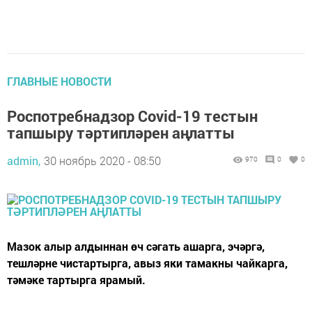
ГЛАВНЫЕ НОВОСТИ
Роспотребнадзор Covid-19 тестын
тапшыру тәртипләрен аңлатты
admin,
30 ноябрь 2020 - 08:50
970
0
0
Мазок алыр алдыннан өч сәгать ашарга, эчәргә,
тешләрне чистартырга, авыз яки тамакны чайкарга,
тәмәке тартырга ярамый.