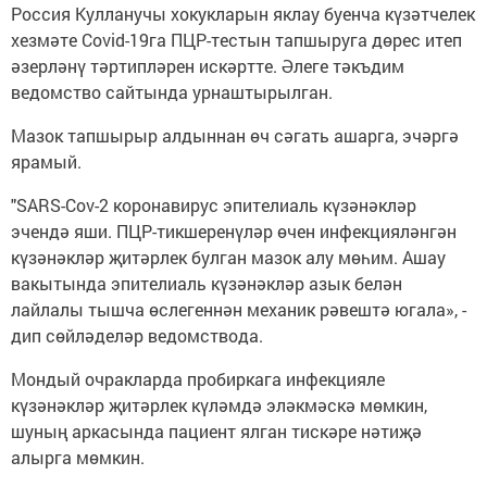
Россия Кулланучы хокукларын яклау буенча күзәтчелек
хезмәте Covid-19га ПЦР-тестын тапшыруга дөрес итеп
әзерләнү тәртипләрен искәртте. Әлеге тәкъдим
ведомство сайтында урнаштырылган.
Мазок тапшырыр алдыннан өч сәгать ашарга, эчәргә
ярамый.
"SARS-Cov-2 коронавирус эпителиаль күзәнәкләр
эчендә яши. ПЦР-тикшеренүләр өчен инфекцияләнгән
күзәнәкләр җитәрлек булган мазок алу мөһим. Ашау
вакытында эпителиаль күзәнәкләр азык белән
лайлалы тышча өслегеннән механик рәвештә югала», -
дип сөйләделәр ведомствода.
Мондый очракларда пробиркага инфекцияле
күзәнәкләр җитәрлек күләмдә эләкмәскә мөмкин,
шуның аркасында пациент ялган тискәре нәтиҗә
алырга мөмкин.