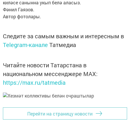
киләсе санынна укып белә аласыз.
Фәнил Гаязов.
Автор фотолары.
Следите за самым важным и интересным в
Telegram-канале
Татмедиа
Читайте новости Татарстана в
национальном мессенджере MАХ:
https://max.ru/tatmedia
Перейти на страницу новости