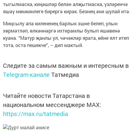
тыгылмаска, киңәшләр белән алҗытмаска, үзләренчә
яшәү мөмкинлеге бирергә кирәк. Безнең әни шулай итә.
Миңсылу апа килененең барлык эшне белеп, улын
хөрмәтләп, өлкәннәргә ихтирамлы булып яшәвенә
куана. “Матур җанлы ул, чәчәкләр ярата, өйне ялт итеп
тота, оста пешекче”, – дип мактый.
Следите за самым важным и интересным в
Telegram-канале
Татмедиа
Читайте новости Татарстана в
национальном мессенджере MАХ:
https://max.ru/tatmedia