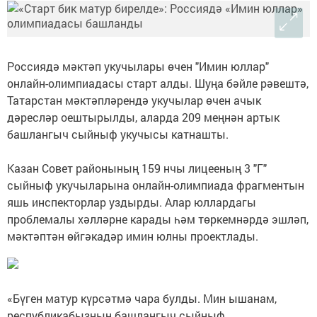
Россиядә мәктәп укучылары өчен "Имин юллар"
онлайн-олимпиадасы старт алды. Шуңа бәйле рәвештә,
Татарстан мәктәпләрендә укучылар өчен ачык
дәресләр оештырылды, аларда 209 меңнән артык
башлангыч сыйныф укучысы катнашты.
Казан Совет районының 159 нчы лицееның 3 "Г"
сыйныф укучыларына онлайн-олимпиада фрагментын
яшь инспекторлар уздырды. Алар юллардагы
проблемалы хәлләрне карады һәм төркемнәрдә эшләп,
мәктәптән өйгәкадәр имин юлны проектлады.
«Бүген матур күрсәтмә чара булды. Мин ышанам,
республикабызның башлангыч сыйныф