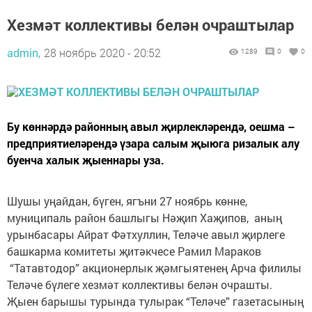
Хезмәт коллективы белән очраштылар
admin,
28 ноябрь 2020 - 20:52
1289
0
0
Бу көннәрдә районның авыл җирлекләрендә, оешма –
предприятиеләрендә үзара салым җыюга ризалык алу
буенча халык җыеннары уза.
Шушы уңайдан, бүген, ягъни 27 ноябрь көнне,
муниципаль район башлыгы Нәҗип Хаҗипов, аның
урынбасары Айрат Фәтхуллин, Теләче авыл җирлеге
башкарма комитеты җитәкчесе Рамил Мараков
“Татавтодор” акционерлык җәмгыятенең Арча филилы
Теләче бүлеге хезмәт коллективы белән очрашты.
Җыен барышы турында тулырак “Теләче” газетасының