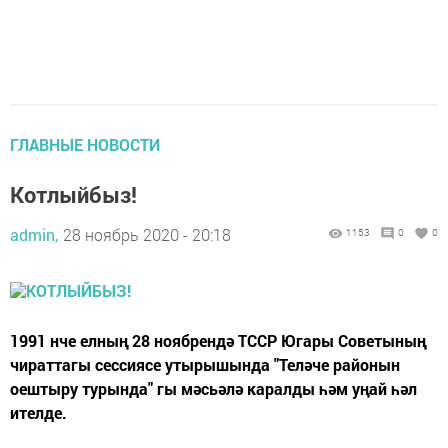
ГЛАВНЫЕ НОВОСТИ
Котлыйбыз!
admin,
28 ноябрь 2020 - 20:18
1153
0
0
1991 нче елның 28 ноябрендә ТССР Югары Советының
чираттагы сессиясе утырышында "Теләче районын
оештыру турында" гы мәсьәлә каралды һәм уңай һәл
ителде.