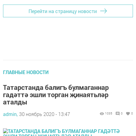
Перейти на страницу новости
ГЛАВНЫЕ НОВОСТИ
Татарстанда балигъ булмаганнар
гадәттә эшли торган җинаятьләр
аталды
admin,
30 ноябрь 2020 - 13:47
1035
0
0