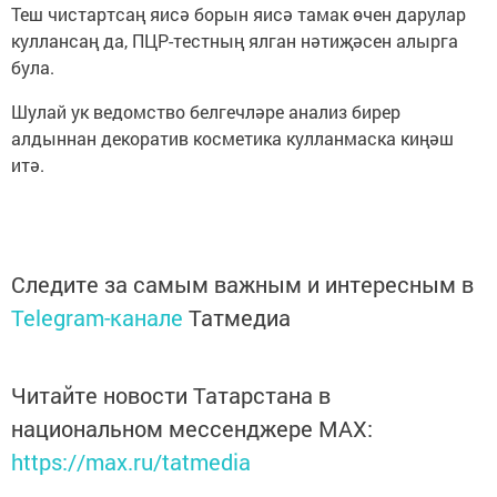
Теш чистартсаң яисә борын яисә тамак өчен дарулар
куллансаң да, ПЦР-тестның ялган нәтиҗәсен алырга
була.
Шулай ук ведомство белгечләре анализ бирер
алдыннан декоратив косметика кулланмаска киңәш
итә.
Следите за самым важным и интересным в
Telegram-канале
Татмедиа
Читайте новости Татарстана в
национальном мессенджере MАХ:
https://max.ru/tatmedia