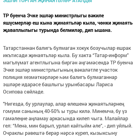
ТР буенча Эчке эшләр министрлыгы вәкиле
яшүсмерләр еш кына җинаятьләр кыла, чөнки җинаять
җаваплылыгы турында белмиләр, дип ышана.
Татарстаннан балигъ булмаган хокук бозучылар ешрак
икътисади җинаятьләр кыла. Бу хакта “Татар-информ”
мәгълүмат агентлыгына биргән әңгәмәсендә ТР буенча
Эчке эшләр министрлыгының вәкаләтле участок
полиция хезмәткәрләре һәм балигъ булмаганнар
эшләре идарәсе башлыгы урынбасары Лариса
Осипова сөйләде.
"Нигездә, бу урлаулар, алар өлешенә җинаятьләрнең
гомуми санының 40-50% ы туры килә. Минемчә, бу үз
гамәлеңне аңламау аркасында килеп чыга. Малайлар
гел: “Менә, мин барып, урлап кайтыйм әле”, - дип уйлый.
Очраклы рәвештә берәр нәрсә күреп, кызыксыну