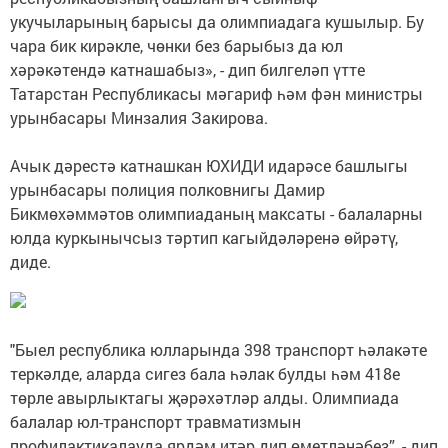
укучыларының барысы да олимпиадага кушылыр. Бу
чара бик кирәкле, чөнки без барыбыз да юл
хәрәкәтендә катнашабыз», - дип билгеләп үтте
Татарстан Республикасы мәгариф һәм фән министры
урынбасары Минзалия Закирова.
Ачык дәрестә катнашкан ЮХИДИ идарәсе башлыгы
урынбасары полиция полковнигы Дамир
Бикмөхәммәтов олимпиаданың максаты - балаларны
юлда куркынычсыз тәртип кагыйдәләренә өйрәтү,
диде.
"Быел республика юлларында 398 транспорт һәлакәте
теркәлде, аларда сигез бала һәлак булды һәм 418е
төрле авырлыктагы җәрәхәтләр алды. Олимпиада
балалар юл-транспорт травматизмын
профилактикалауда ярдәм итәр дип өметләнәбез”, - дип