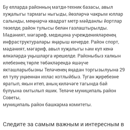
Бу елларда районның матди-техник базасы, авыл
хуҗалыгы тармагы ныгыды, йөзләрчә чакрым юллар
салынды, меңнәрчә квадрат метр мәйданлы йортлар
төзелде, район тулысы белән газлаштырылды.
Мәдәният, мәгариф, медицина учрежденияләренең
инфраструктуралары яңарыш кичерде. Район спорт,
мәдәният, мәгариф, авыл хуҗалыгы һәм күп кенә
өлкәләрдә уңышларга ирешелде. Районыбыз халкын
илебезнең төрле төбәкләрендә яшәүче
якташларыбызны Теләченең яңадан торгызылуына 29
ел тулу уңаеннан ихлас котлыйбыз. Туган җиребезне
яратып, якын итеп, аның киләчәге тагында бай
булуына омтылып яшик. Теләче муниципаль район
Советы,
муниципаль район башкарма комитеты.
Следите за самым важным и интересным в