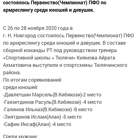
состоялось Первенство(Чемпионат) ПФО по
армреслингу среди юношей и девушек.
С 26 по 28 ноября 2020 года в
г. Н. Новгород состоялось Первенство(Чемпионат) ПФО
по армреслингу среди юношей и девушек. В составе
сборной команды РТ под руководством тренера
«Спортивной школы « Тюлячи» Киямова Айрата
Ахматовича выступили и спортсмены Тюлячинского
района.
По итогам соревнований
среди юношей:
-Давлетшин Марсель(В.Кибякози)-2 место
-Гаязетдинов Расуль(В.Кибякози) -4 место
-Галимов Ильназ(В.Кибякози) -8 место
-Зиятдинов Ислам(Алан) -5 место
-Сафин Инсаф(Алан) -4 место
Среди мужчин: