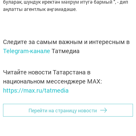
буларак, шундук иректән мәхрүм итүгә бармый ", - дип
аңлатты агентлык әңгәмәдәше.
Следите за самым важным и интересным в
Telegram-канале
Татмедиа
Читайте новости Татарстана в
национальном мессенджере MАХ:
https://max.ru/tatmedia
Перейти на страницу новости