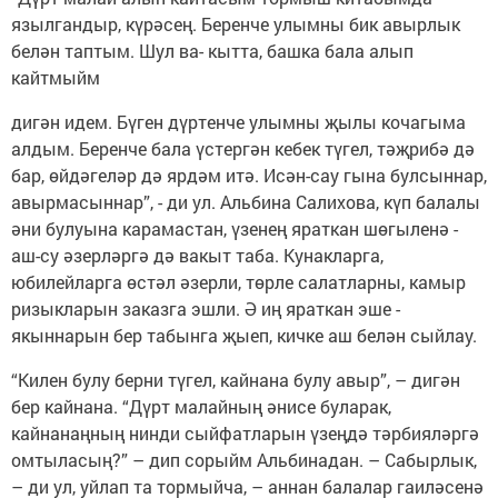
язылгандыр, күрәсең. Беренче улымны бик авырлык
белән таптым. Шул ва- кытта, башка бала алып
кайтмыйм
дигән идем. Бүген дүртенче улымны җылы кочагыма
алдым. Беренче бала үстергән кебек түгел, тәҗрибә дә
бар, өйдәгеләр дә ярдәм итә. Исән-сау гына булсыннар,
авырмасыннар”, - ди ул. Альбина Салихова, күп балалы
әни булуына карамастан, үзенең яраткан шөгыленә -
аш-су әзерләргә дә вакыт таба. Кунакларга,
юбилейларга өстәл әзерли, төрле салатларны, камыр
ризыкларын заказга эшли. Ә иң яраткан эше -
якыннарын бер табынга җыеп, кичке аш белән сыйлау.
“Килен булу берни түгел, кайнана булу авыр”, – дигән
бер кайнана. “Дүрт малайның әнисе буларак,
кайнанаңның нинди сыйфатларын үзеңдә тәрбияләргә
омтыласың?” – дип сорыйм Альбинадан. – Сабырлык,
– ди ул, уйлап та тормыйча, – аннан балалар гаиләсенә