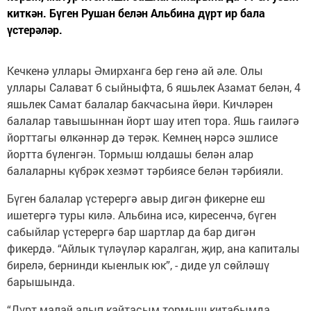
киткән. Бүген Рушан белән Альбина дүрт ир бала
үстерәләр.
Кечкенә уллары Әмирханга бер генә ай әле. Олы
уллары Салават 6 сыйныфта, 6 яшьлек Азамат белән, 4
яшьлек Самат балалар бакчасына йөри. Кичләрен
балалар тавышыннан йорт шау итеп тора. Яшь гаиләгә
йорттагы өлкәннәр дә терәк. Кемнең нәрсә эшлисе
йортта бүленгән. Тормыш юлдашы белән алар
балаларны күбрәк хезмәт тәрбиясе белән тәрбияли.
Бүген балалар үстерергә авыр дигән фикерне еш
ишетергә туры килә. Альбина исә, киресенчә, бүген
сабыйлар үстерергә бар шартлар да бар дигән
фикердә. “Айлык түләүләр каралган, җир, ана капиталы
бирелә, бернинди кыенлык юк”, - диде ул сөйләшү
барышында.
“Дүрт малай алып кайтасым тормыш китабымда