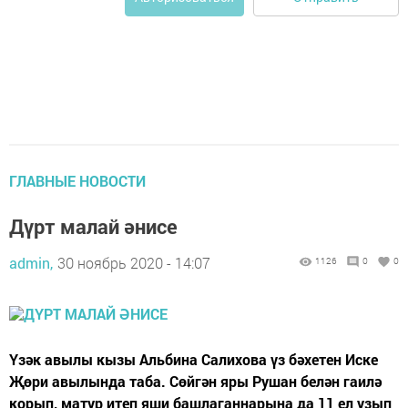
ГЛАВНЫЕ НОВОСТИ
Дүрт малай әнисе
admin,
30 ноябрь 2020 - 14:07
1126
0
0
Үзәк авылы кызы Альбина Салихова үз бәхетен Иске
Җөри авылында таба. Сөйгән яры Рушан белән гаилә
корып, матур итеп яши башлаганнарына да 11 ел узып