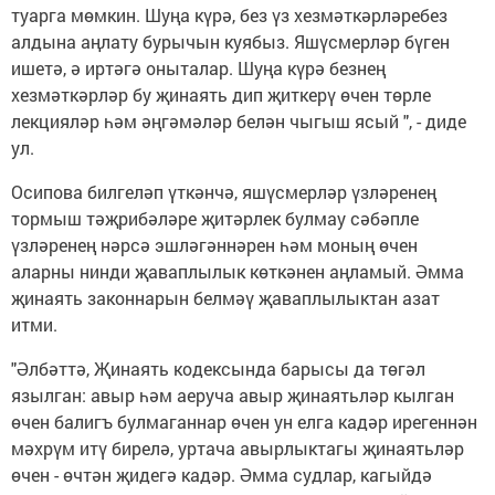
туарга мөмкин. Шуңа күрә, без үз хезмәткәрләребез
алдына аңлату бурычын куябыз. Яшүсмерләр бүген
ишетә, ә иртәгә оныталар. Шуңа күрә безнең
хезмәткәрләр бу җинаять дип җиткерү өчен төрле
лекцияләр һәм әңгәмәләр белән чыгыш ясый ", - диде
ул.
Осипова билгеләп үткәнчә, яшүсмерләр үзләренең
тормыш тәҗрибәләре җитәрлек булмау сәбәпле
үзләренең нәрсә эшләгәннәрен һәм моның өчен
аларны нинди җаваплылык көткәнен аңламый. Әмма
җинаять законнарын белмәү җаваплылыктан азат
итми.
"Әлбәттә, Җинаять кодексында барысы да төгәл
язылган: авыр һәм аеруча авыр җинаятьләр кылган
өчен балигъ булмаганнар өчен ун елга кадәр ирегеннән
мәхрүм итү бирелә, уртача авырлыктагы җинаятьләр
өчен - өчтән җидегә кадәр. Әмма судлар, кагыйдә