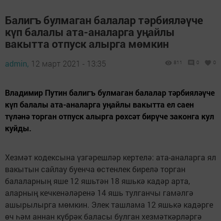
Балигъ булмаган балалар тәрбияләүче
күп балалы ата-аналарга уңайлы
вакытта отпуск алырга мөмкин
admin,
12 март 2021 - 13:35
811
0
0
Владимир Путин балигъ булмаган балалар тәрбияләүче
күп балалы ата-аналарга уңайлы вакытта ел саен
түләнә торган отпуск алырга рөхсәт бирүче законга кул
куйды.
Хезмәт кодексына үзгәрешләр кертелә: ата-аналарга ял
вакытын сайлау буенча өстенлек бирелә торган
балаларның яше 12 яшьтән 18 яшькә кадәр арта,
аларның кечкенәләренә 14 яшь тулганчы гамәлгә
ашырылырга мөмкин. Элек ташлама 12 яшькә кадәрге
өч һәм аннан күбрәк баласы булган хезмәткәрләргә