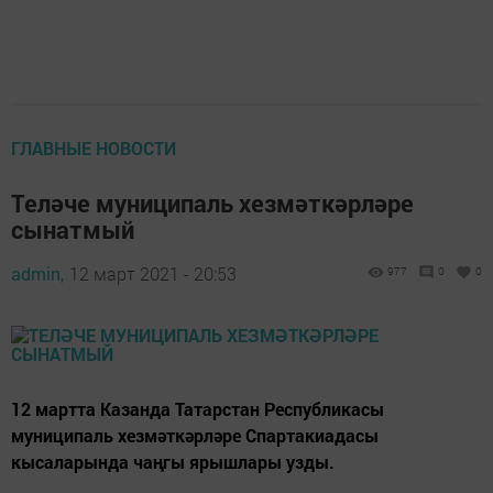
ГЛАВНЫЕ НОВОСТИ
Теләче муниципаль хезмәткәрләре
сынатмый
admin,
12 март 2021 - 20:53
977
0
0
12 мартта Казанда Татарстан Республикасы
муниципаль хезмәткәрләре Спартакиадасы
кысаларында чаңгы ярышлары узды.