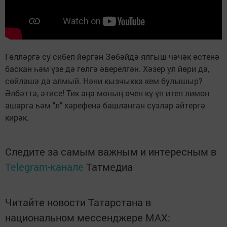
Гөлләргә су сибеп йөргән Зөбәйдә ялгыш чәчәк өстенә
баскан һәм үзе дә гөлгә әверелгән. Хәзер ул йөри дә,
сөйләшә дә алмый. Нәни кызчыкка кем булышыр?
Әлбәттә, әтисе! Тик аңа моның өчен кү-үп итеп лимон
ашарга һәм "л" хәрефенә башланган сүзләр әйтергә
кирәк.
Следите за самым важным и интересным в
Telegram-канале
Татмедиа
Читайте новости Татарстана в
национальном мессенджере MАХ: