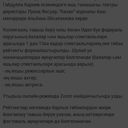
Габдулла Кариев исемендәге яшь тамашачы театры
директоры Луиза Янсуар, "Казан" журналы баш
мөхәррире Альбина Әбсәләмова керде.
Коллегиаль тавыш бирү юлы белән Идел буе федераль
округының балалар һәм яшьләр спектакльләре
арасында 1 дән 13кә кадәр спектакльләрнең ике төбәк
рейтингы формалаштырылды. Шулай ук
номинацияләрдә җиңүчеләр билгеләнде (балалар һәм
яшьләр спектакльләре арасында аерым):
- иң яхшы режиссерлык эше;
-иң яхшы актер;
- иң яхшы актриса.
Утырыш онлайн-режимда Zoom мәйданчыгында узды.
Рейтинглар нигезендә барлык төбәкләрдән жюри
йомгаклау тавыш бирүе узачак, аның нәтиҗәсендә
фестиваль җиңүчеләре дә билгеләнәчәк.