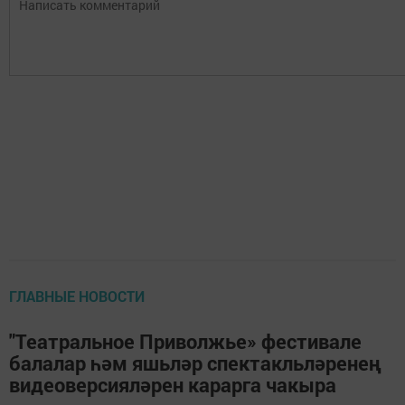
ГЛАВНЫЕ НОВОСТИ
"Театральное Приволжье» фестивале
балалар һәм яшьләр спектакльләренең
видеоверсияләрен карарга чакыра