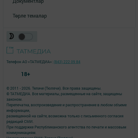
Документлар
Төрле темалар
Телефон АО «ТАТМЕДИА»:
(843) 222 09 84
18+
© 2011 - 2026. Теләче (Тюлячи). Все права защищены.
© ТАТМЕДИА. Все материалы, размещенные на сайте, защищены
законом.
Перепечатка, воспроизведение и распространение в любом объеме
информации,
размещенной на сайте, возможна только с письменного согласия
редакций СМИ.
При поддержке Республиканского агентства по печати и массовым
коммуникациям.