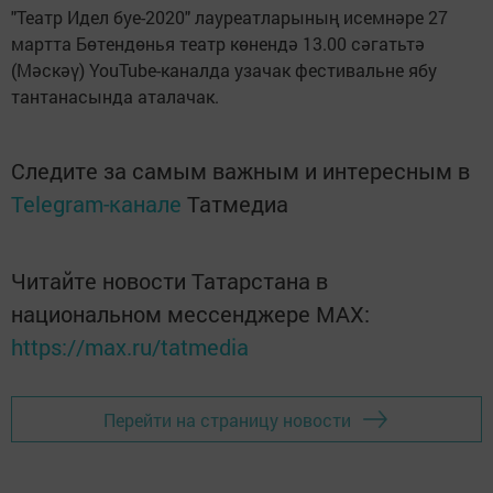
"Театр Идел буе-2020" лауреатларының исемнәре 27
мартта Бөтендөнья театр көнендә 13.00 сәгатьтә
(Мәскәү) YouTube-каналда узачак фестивальне ябу
тантанасында аталачак.
Следите за самым важным и интересным в
Telegram-канале
Татмедиа
Читайте новости Татарстана в
национальном мессенджере MАХ:
https://max.ru/tatmedia
Перейти на страницу новости