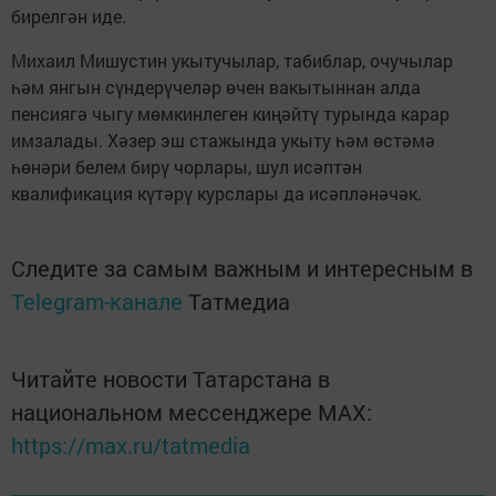
бирелгән иде.
Михаил Мишустин укытучылар, табиблар, очучылар
һәм янгын сүндерүчеләр өчен вакытыннан алда
пенсиягә чыгу мөмкинлеген киңәйтү турында карар
имзалады. Хәзер эш стажында укыту һәм өстәмә
һөнәри белем бирү чорлары, шул исәптән
квалификация күтәрү курслары да исәпләнәчәк.
Следите за самым важным и интересным в
Telegram-канале
Татмедиа
Читайте новости Татарстана в
национальном мессенджере MАХ:
https://max.ru/tatmedia