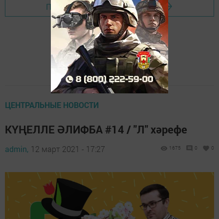
Перейти на страницу новости
ЦЕНТРАЛЬНЫЕ НОВОСТИ
КҮҢЕЛЛЕ ӘЛИФБА #14 / "Л" хәрефе
admin,
12 март 2021 - 17:27
1675
0
0