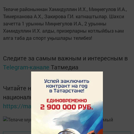
Теләче районыннан Хәмидуллин И.Х., Миңнегулов И.А.,
Тимерханова А.Х., Закирова Г.И. катнаштылар. Шәхси
зачетта 1 урынны Миңнегулов И.А., 2 урынны
Хәмидуллин И.Х. алды, призерларны котлыйбыз һәм
алга таба да спорт уңышлары телибез!
Следите за самым важным и интересным в
Telegram-канале
Татмедиа
Читайте новости Татарстана в
национальном мессенджере MАХ:
https://max.ru/tatmedia