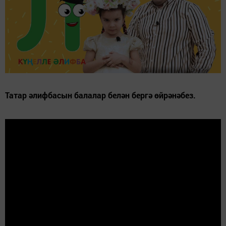
Татар әлифбасын балалар белән бергә өйрәнәбез.