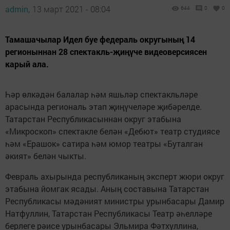
admin,
13 март 2021 - 08:04
644
0
0
Тамашачылар Идел буе федераль округының 14
регионыннан 28 спектакль-җиңүче видеоверсиясен
карый ала.
Һәр өлкәдән балалар һәм яшьләр спектакльләре
арасында региональ этап җиңүчеләре җибәрелде.
Татарстан Республикасыннан округ этабына
«Микроскоп» спектакле белән «Дебют» театр студиясе
һәм «Ерашок» сатира һәм юмор театры «Буталган
әкият» белән чыкты.
Февраль ахырында республиканың эксперт жюри округ
этабына йомгак ясады. Аның составына Татарстан
Республикасы мәдәният министры урынбасары Дамир
Натфуллин, Татарстан Республикасы Театр әһелләре
берлеге рәисе урынбасары Эльмира Фәтхуллина,