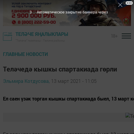
2
Автоматическое закрытие баннера через
ТЕЛӘЧЕ ЯҢАЛЫКЛАРЫ
18+
"Теләче" газетасы - Теләче районы
ГЛАВНЫЕ НОВОСТИ
Теләчедә кышкы спартакиада гөрли
Эльмира Котдусова,
13 март 2021 - 11:05
Ел саен үзәк торган кышкы спартакиада быел, 13 март к