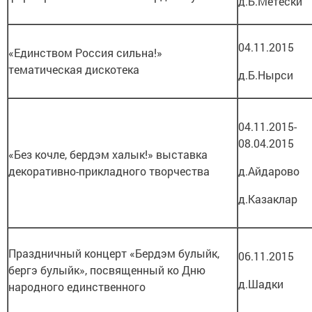
д.Б.Метески
04.11.2015
«Единством Россия сильна!»
тематическая дискотека
д.Б.Нырси
04.11.2015-
08.04.2015
«Без кочле, бердэм халык!» выставка
декоративно-прикладного творчества
д.Айдарово
д.Казаклар
Праздничный концерт «Бердэм булыйк,
06.11.2015
бергэ булыйк», посвященный ко Дню
д.Шадки
народного единственного