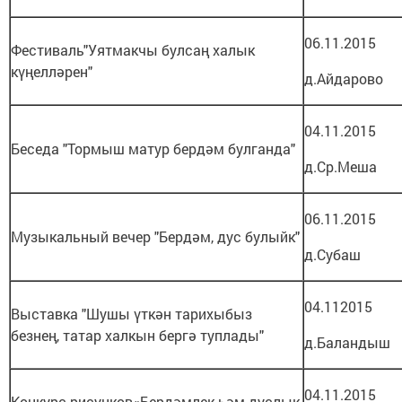
06.11.2015
Фестиваль"Уятмакчы булсаң халык
күңелләрен"
д.Айдарово
04.11.2015
Беседа "Тормыш матур бердәм булганда"
д.Ср.Меша
06.11.2015
Музыкальный вечер "Бердәм, дус булыйк"
д.Субаш
04.112015
Выставка "Шушы үткән тарихыбыз
безнең, татар халкын бергә туплады"
д.Баландыш
04.11.2015
Конкурс рисунков«Бердәмлек һәм дуслык