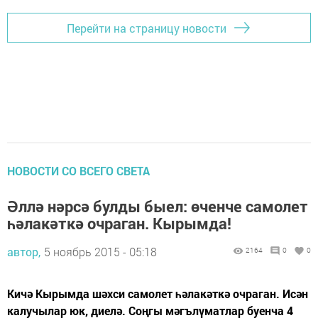
Перейти на страницу новости
НОВОСТИ СО ВСЕГО СВЕТА
Әллә нәрсә булды быел: өченче самолет
һәлакәткә очраган. Кырымда!
автор,
5 ноябрь 2015 - 05:18
2164
0
0
Кичә Кырымда шәхси самолет һәлакәткә очраган. Исән
калучылар юк, диелә. Соңгы мәгълүматлар буенча 4