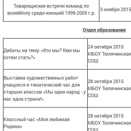
Товарищеские встречи команд по
3 ноября 2015
волейболу среди юношей 1999-2000 г.р.
Отдел образования
24 октября 2015
Дебаты на тему: «Кто мы? Кем мы
МБОУ Тюлячинска
хотим стать?»
СОШ
Выставка художественных работ
28 октября 2015
учащихся и тематический час для
МБОУ Тюлячинска
старших классов «Мы один народ - у
СОШ
нас одна страна!»
28 октября 2015
Классный час «Моя любимая
МБОУ Тюлячинска
Родина»
СОШ