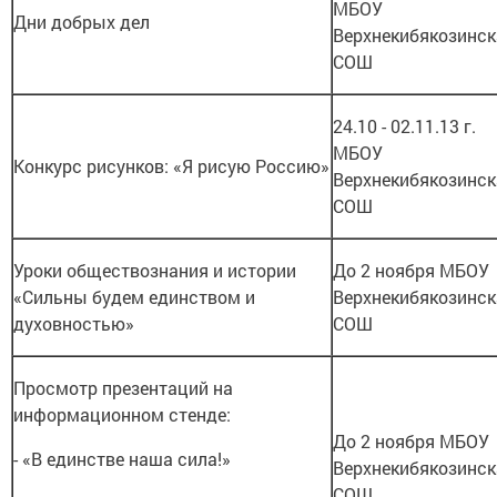
МБОУ
Дни добрых дел
Верхнекибякозинск
СОШ
24.10 - 02.11.13 г.
МБОУ
Конкурс рисунков: «Я рисую Россию»
Верхнекибякозинск
СОШ
Уроки обществознания и истории
До 2 ноября МБОУ
«Сильны будем единством и
Верхнекибякозинск
духовностью»
СОШ
Просмотр презентаций на
информационном стенде:
До 2 ноября МБОУ
- «В единстве наша сила!»
Верхнекибякозинск
СОШ