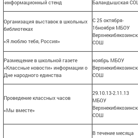
-информационный стенд
Баландышская СО
С 25 октября-
Организация выставок в школьных
16ноября МБОУ
библиотеках
Верхнекибякозинск
«Я люблю тебя, Россия»
СОШ
Размещение в школьной газете
ноябрь МБОУ
«Классные новости» информации о
Верхнекибякозинск
Дне народного единства
СОШ
29.10.13-2.11.13
Проведение классных часов
МБОУ
Верхнекибякозинск
«Мы вместе»
СОШ
В течение месяца