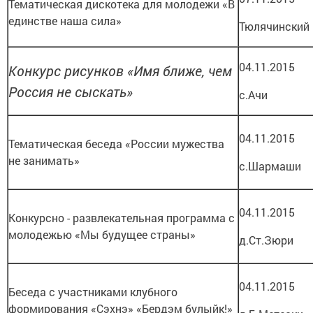
Тематическая дискотека для молодежи «В
единстве наша сила»
Тюлячинский
04.11.2015
Конкурс рисунков «Имя ближе, чем
Россия не сыскать»
с.Ачи
04.11.2015
Тематическая беседа «России мужества
не занимать»
с.Шармаши
04.11.2015
Конкурсно - развлекательная программа с
молодежью «Мы будущее страны»
д.Ст.Зюри
04.11.2015
Беседа с участниками клубного
формирования «Сэхнэ» «Бердэм булыйк!»