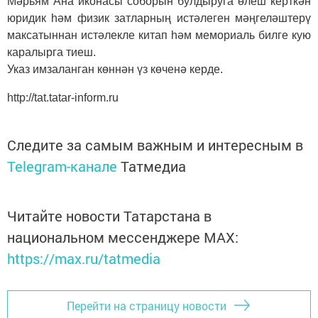
Мәрьям Ана иконасы соборын булдыруга өлеш керткән
юридик һәм физик затларның истәлеген мәңгеләштерү
максатыннан истәлекле китап һәм мемориаль билге кую
каралырга тиеш.
Указ имзаланган көннән үз көченә керде.
http://tat.tatar-inform.ru
Следите за самым важным и интересным в
Telegram-канале
Татмедиа
Читайте новости Татарстана в
национальном мессенджере MАХ:
https://max.ru/tatmedia
Перейти на страницу новости