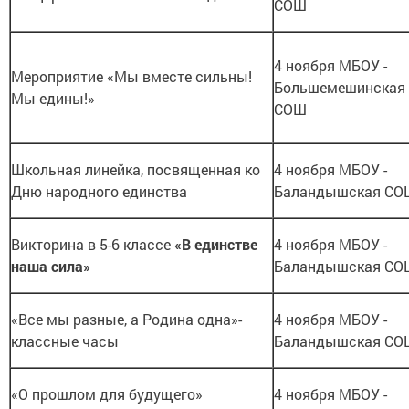
СОШ
4 ноября МБОУ -
Мероприятие «Мы вместе сильны!
Большемешинская
Мы едины!»
СОШ
Школьная линейка, посвященная ко
4 ноября МБОУ -
Дню народного единства
Баландышская СО
Викторина в 5-6 классе
«В единстве
4 ноября МБОУ -
наша сила»
Баландышская СО
«Все мы разные, а Родина одна»-
4 ноября МБОУ -
классные часы
Баландышская СО
«О прошлом для будущего»
4 ноября МБОУ -