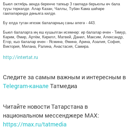
Быел октябрь аенда беренче тапкыр 3 гаиләдә берьюлы өч бала
тууы теркәлде. Алар Казан, Чаллы, Түбән Кама шәһәре
гаиләләрендә дөньяга килде.
Бу елда туган игезәк балаларның саны әлегә - 443.
Быел балаларга иң еш кушылган исемнәр: ир балалар өчен - Тимур,
Кәрим, Әмир, Артём, Кирилл, Матвей, Данил, Максим, Александр,
Егор, кыз балалар өчен - Ясминә, Әминә, Арина, Азалия, София,
Виктория, Милана, Ралина, Анастасия, Самира.
http://intertat.ru
Следите за самым важным и интересным в
Telegram-канале
Татмедиа
Читайте новости Татарстана в
национальном мессенджере MАХ:
https://max.ru/tatmedia