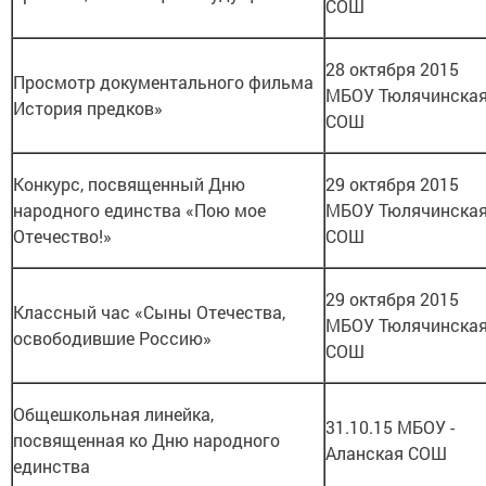
СОШ
28 октября 2015
Просмотр документального фильма
МБОУ Тюлячинска
История предков»
СОШ
Конкурс, посвященный Дню
29 октября 2015
народного единства «Пою мое
МБОУ Тюлячинска
Отечество!»
СОШ
29 октября 2015
Классный час «Сыны Отечества,
МБОУ Тюлячинска
освободившие Россию»
СОШ
Общешкольная линейка,
31.10.15 МБОУ -
посвященная ко Дню народного
Аланская СОШ
единства