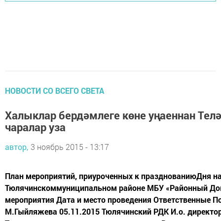
НОВОСТИ СО ВСЕГО СВЕТА
Халыклар бердәмлеге көне уңаеннан Тел
чаралар уза
автор,
3 ноябрь 2015 - 13:17
План мероприятий, приуроченных к празднованиюДня на
Тюлячинскоммуниципальном районе МБУ «Районный До
мероприятия Дата и место проведения Ответственные П
М.Гыйляжева 05.11.2015 Тюлячинский РДК И.о. директо