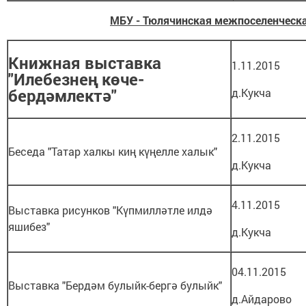
МБУ - Тюлячинская межпоселенческа
Книжная выставка
1.11.2015
"Илебезнең көче-
бердәмлектә"
д.Кукча
2.11.2015
Беседа "Татар халкы киң күңелле халык"
д.Кукча
4.11.2015
Выставка рисунков "Күпмилләтле илдә
яшибез"
д.Кукча
04.11.2015
Выставка "Бердәм булыйк-бергә булыйк"
д.Айдарово