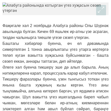
Фаҗигале хәл 2 ноябрьдә Алабуга районы Олы Шүрнәк
авылында булган. Кичен 69 яшьлек ир-атны үзе асраган,
тиздән чалынырга тиешле үгезе сөзеп үтергән.
Баштагы хәбәрләр буенча, өч ел дәвамында
симертелгән 1 тонна авырлыктагы үгез утарга кертергә
теләп куган вакытта хуҗасына буйсынмаган - башта
сөзеп еккан, аннары таптаган, дип әйтелде.
Әлеге хәл буенча тикшерү эше дә алып барыла. Аның
нәтиҗәләренә карап, процессуаль карар кабул ителәчәк.
Тикшерү фаразлары буенча, үзен тынгысыз тоткан үгез
янына башта хуҗаның кызы кергән. Үгез аны
тыңламыйча, аягына китереп бәргәч, ул ярдәмгә әтисен
чакырган. Шул вакытта үгез ишегалдына бәреп чабып
чыккан, мөгезләре белән ир-атның киемнәреннән
эләктереп алган һәм авыл буйлап сөйрәп, бәрәңге