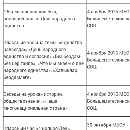
Общешкольная линейка,
4 ноября 2015 МБОУ
посвященная ко Дню народного
Большеметескинск
единства
СОШ
Классные часына темы: «Единство
навсегда», «День народного
4 ноября 2015 МБОУ
единства и согласия»,«Без бердәм-
Большеметескинск
без бер гаилә», «Что мы знаем о дне
СОШ
народного единства», «Халыклар
бердәмлеге»
Беседы на уроках истории,
4 ноября 2015 МБОУ
обществознания. «Наша
Большеметескинск
многонациональная страна»
СОШ
30 октября МБОУ -
Классный час «4 ноября-День