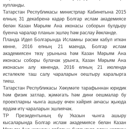
хупланды.
Татарстан Республикасы министрлар Кабинетына 2015
елның 31 декабренә кадәр Болгар ислам академиясе
белән Казан Мәрьям Ана иконасы соборын булдыру
буенча чаралар планын эшләү һәм раслау йөкләнде.
Планда Идел Болгарында Исламны рәсми кабул иткән
көнне, 2016 елның 21 маенда, Болгар ислам
академиясен төзү урынына һәм Казан Мәрьям Ана
иконасы соборы булачак урынга, Казан Мәрьям Ана
иконасын алу көнендә, 2016 елның 21 июлендә
истәлекле таш салу чараларын оештыру каралырга
тиеш.
Татарстан Республикасы Хөкүмәте тарафыннан юридик
һәм физик затлар, җәмәгать һәм дини оешмалар бу
проектларны чынга ашыру өчен хәйрия акчасы җыюда
ярдәм итү чараларын эшлиячәк.
ТР Президентының бу Указын чынга ашыру
кысаларында Болгар ислам академиясе белән Казан