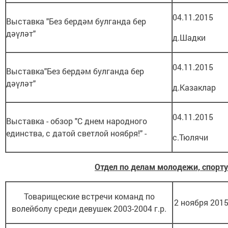
04.11.2015
Выставка "Без бердәм булганда бер
дәүләт"
д.Шадки
04.11.2015
Выставка"Без бердәм булганда бер
дәүләт"
д.Казаклар
04.11.2015
Выставка - обзор "С днем народного
единства, с датой светлой ноября!" -
с.Тюлячи
Отдел по делам молодежи, спорту
Товарищеские встречи команд по
2 ноября 2015
волейболу среди девушек 2003-2004 г.р.