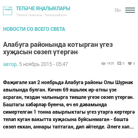
ТЕЛӘЧЕ ЯҢАЛЫКЛАРЫ
18+
"Теләче" газетасы - Теләче районы
НОВОСТИ СО ВСЕГО СВЕТА
Алабуга районында котырган үгез
хуҗасын сөзеп үтергән
автор,
5 ноябрь 2015 - 05:47
1925
0
0
Фаҗигале хәл 2 ноябрьдә Алабуга районы Олы Шүрнәк
авылында булган. Кичен 69 яшьлек ир-атны үзе
асраган, тиздән чалынырга тиешле үгезе сөзеп үтергән.
Баштагы хәбәрләр буенча, өч ел дәвамында
симертелгән 1 тонна авырлыктагы үгез утарга кертергә
теләп куган вакытта хуҗасына буйсынмаган - башта
сөзеп еккан, аннары таптаган, дип әйтелде. Әлеге хәл...