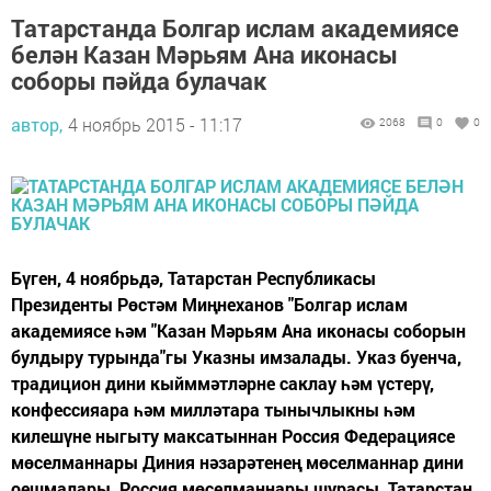
Татарстанда Болгар ислам академиясе
белән Казан Мәрьям Ана иконасы
соборы пәйда булачак
автор,
4 ноябрь 2015 - 11:17
2068
0
0
Бүген, 4 ноябрьдә, Татарстан Республикасы
Президенты Рөстәм Миңнеханов "Болгар ислам
академиясе һәм "Казан Мәрьям Ана иконасы соборын
булдыру турында"гы Указны имзалады. Указ буенча,
традицион дини кыйммәтләрне саклау һәм үстерү,
конфессияара һәм милләтара тынычлыкны һәм
килешүне ныгыту максатыннан Россия Федерациясе
мөселманнары Диния нәзарәтенең мөселманнар дини
оешмалары, Россия мөселманнары шурасы, Татарстан