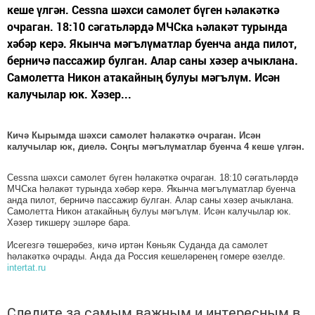
кеше үлгән. Cessna шәхси самолет бүген һәлакәткә
очраган. 18:10 сәгатьләрдә МЧСка һәлакәт турында
хәбәр керә. Якынча мәгълүматлар буенча анда пилот,
берничә пассажир булган. Алар саны хәзер ачыклана.
Самолетта Никон атакайның булуы мәгълүм. Исән
калучылар юк. Хәзер...
Кичә Кырымда шәхси самолет һәлакәткә очраган. Исән
калучылар юк, диелә. Соңгы мәгълүматлар буенча 4 кеше үлгән.
Cessna шәхси самолет бүген һәлакәткә очраган. 18:10 сәгатьләрдә
МЧСка һәлакәт турында хәбәр керә. Якынча мәгълүматлар буенча
анда пилот, берничә пассажир булган. Алар саны хәзер ачыклана.
Самолетта Никон атакайның булуы мәгълүм. Исән калучылар юк.
Хәзер тикшерү эшләре бара.
Исегезгә төшерәбез, кичә иртән Көньяк Суданда да самолет
һәлакәткә очрады. Анда да Россия кешеләренең гомере өзелде.
intertat.ru
Следите за самым важным и интересным в