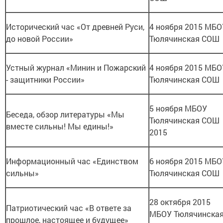
Исторический час «От древней Руси,
4 ноября 2015 МБО
до новой России»
Тюлячинская СОШ
Устный журнал «Минин и Пожарский
4 ноября 2015 МБО
- защитники России»
Тюлячинская СОШ
5 ноября МБОУ
Беседа, обзор литературы «Мы
Тюлячинская СОШ
вместе сильны! Мы едины!»
2015
Информационный час «Единством
6 ноября 2015 МБО
сильны»
Тюлячинская СОШ
28 октября 2015
Патриотический час «В ответе за
МБОУ Тюлячинска
прошлое, настоящее и будущее»