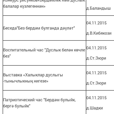
балалар күзлегеннән»
д.Баландыш
04.11.2015
Беседа"Без бердәм булганда дәүләт"
д.В.Кибякози
04.11.2015
Воспитательный час "Дуслык белән көчле
без"
д.Ст.Зюри
04.11.2015
Выставка «Халыклар дуслыгы
-тынычлыкның нигезе»
д.Ст.Зюри
04.11.2015
Патриотический час "Бердәм булыйк,
бергә булыйк"
д.Шадки