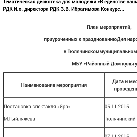
Тематическая дискотека для молодежи «В единстве наша
РДК И.о. директора РДК З.В. Ибрагимова Конкурс...
План мероприятий,
приуроченных к празднованиюДня наро
в Тюлячинскоммуниципальном
МБУ «Районный Дом культ
Дата и ме
Наименование мероприятия
проведен
Постановка спектакля «Яра»
05.11.2015
М.Гыйляжева
Тюлячинский
07.11.2015