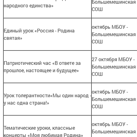
Большемешинская
народного единства»
СОШ
октябрь МБОУ -
Единый урок «Россия - Родина
Большемешинская
святая»
СОШ
27 октября МБОУ -
Патриотический час «В ответе за
Большемешинская
прошлое, настоящее и будущее»
СОШ
октябрь МБОУ -
Урок толерантности«Мы один народ -
Большемешинская
у нас одна страна!»
СОШ
октябрь МБОУ -
Тематические уроки, классные
Большемешинская
концерты «Моя любимая Родина»