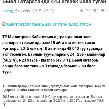
Быел Татарстанда 443 игезәк бала туган
автор,
5 ноябрь 2015 - 05:32
2664
0
0
ТР Министрлар Кабинетының гражданлык хәле
актларын теркәү идарәсе 10 айга статистик хисап
җиткерә. 2015 елның 10 ае эчендә 48 040 туу турында
акт төзелгән. Барлык туучыларның 24 123е - малайлар
(50,2 %), ә 23 917се - кызлар (49,8 %). Быел октябрь
аенда беренче тапкыр 3 гаиләдә берьюлы өч бала
тууы...
ТР Министрлар Кабинетының гражданлык хәле актларын теркәү
идарәсе 10 айга статистик хисап җиткерә.
2015 елның 10 ае эчендә 48 040 туу турында акт төзелгән. Барлык
туучыларның 24 123е - малайлар (50,2 %), ә 23 917се - кызлар (49,8
%).