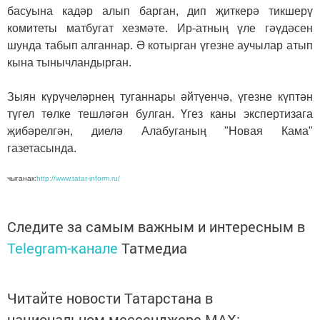
басуына кадәр алып барган, дип җиткерә тикшерү
комитеты матбугат хезмәте. Ир-атның үле гәүдәсен
шунда табып алганнар. Ә котырган үгезне аучылар атып
кына тынычландырган.
Зыян күрүчеләрнең туганнары әйтүенчә, үгезне күптән
түгел төлке тешләгән булган. Үгез каны экспертизага
җибәрелгән, диелә Алабуганың "Новая Кама"
газетасында.
чыганак:
http://www.tatar-inform.ru/
Следите за самым важным и интересным в
Telegram-канале
Татмедиа
Читайте новости Татарстана в
национальном мессенджере MАХ: