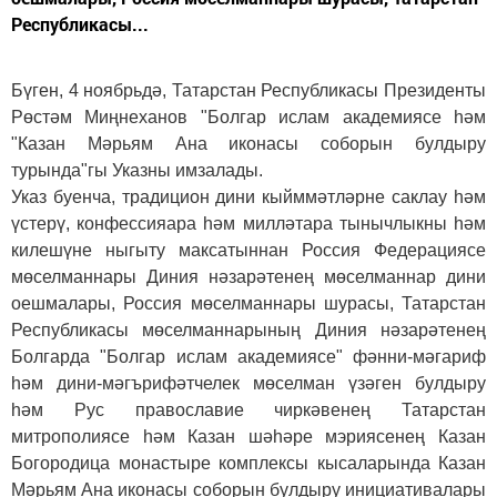
Республикасы...
Бүген, 4 ноябрьдә, Татарстан Республикасы Президенты
Рөстәм Миңнеханов "Болгар ислам академиясе һәм
"Казан Мәрьям Ана иконасы соборын булдыру
турында"гы Указны имзалады.
Указ буенча, традицион дини кыйммәтләрне саклау һәм
үстерү, конфессияара һәм милләтара тынычлыкны һәм
килешүне ныгыту максатыннан Россия Федерациясе
мөселманнары Диния нәзарәтенең мөселманнар дини
оешмалары, Россия мөселманнары шурасы, Татарстан
Республикасы мөселманнарының Диния нәзарәтенең
Болгарда "Болгар ислам академиясе" фәнни-мәгариф
һәм дини-мәгърифәтчелек мөселман үзәген булдыру
һәм Рус православие чиркәвенең Татарстан
митрополиясе һәм Казан шәһәре мэриясенең Казан
Богородица монастыре комплексы кысаларында Казан
Мәрьям Ана иконасы соборын булдыру инициативалары