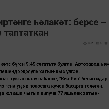
ртәнге һәлакәт: берсе –
е таптаткан
1648
0
әте бүген 5:45 сәгатьтә булган: Автозавод һә
ешендә җәяүле хатын-кыз үлгән.
т туктап калу сәбәпле, "Киа Рио" белән идар
з генә уң як полосага күчеп басарга теләгән.
да юл аша чыгып килүче 77 яшьлек хатын-