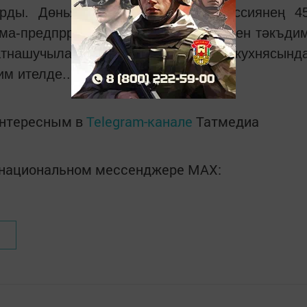
барды. Дөньяның - 30 иленнән, Россиянең 4
ма-предпрриятие үзенең продукциясен тәкъди
тнашучыларга татар кулинария кухнясынд
м ителде..
интересным в
Telegram-канале
Татмедиа
в национальном мессенджере MАХ: