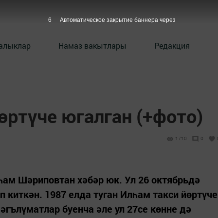
5
Автоматическое закрытие баннера через
алыклар
Намаз вакытлары
Редакция
өртүче югалган (+фото)
1710
0
һам Шәриповтан хәбәр юк. Ул 26 октябрьдә
 киткән. 1987 елда туган Илһам такси йөртүче
әгълүматлар буенча әле ул 27се көнне дә