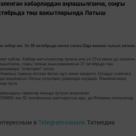
 эленгән хәбәрләрдән аңлашылганча, соңгы
ктябрьдә төш вакытларында Латыш
 хәбәр юк. Ул 26 октябрьдә кичке сәгать10да өеннән чыгып киткән.
змәт куйган. Кайбер мәгълүматлар буенча әле ул 27се көнне дә эшләгән.
ашылганча, соңгы тапкыр аның машинасын 27 октябрьдә төш
еокамера "эләктереп" алган.
Илһамның тормыш иптәше белән шул көнне көндезге 12ләрдә элемтәгә
ында машинасын Латыш укчылары урамында калдыра. Машинасының
нда була.
урамындагы гаражлар янында булуын ачыклаган.
2268991 яки 02 телефонына шалтыратсын иде, ди Илһамны эзләүчеләр.
интересным в
Telegram-канале
Татмедиа