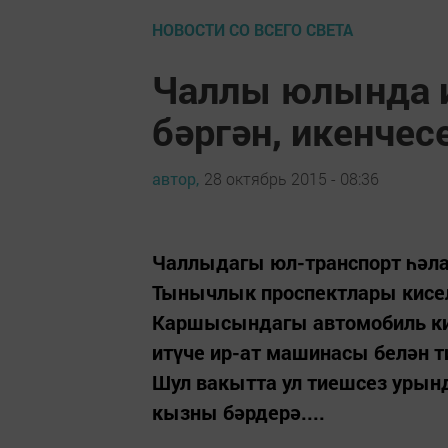
НОВОСТИ СО ВСЕГО СВЕТА
Чаллы юлында и
бәргән, икенчес
автор,
28 октябрь 2015 - 08:36
Чаллыдагы юл-транспорт һәлак
Тынычлык проспектлары кисел
Каршысындагы автомобиль кинә
итүче ир-ат машинасы белән ти
Шул вакытта ул тиешсез урын
кызны бәрдерә....