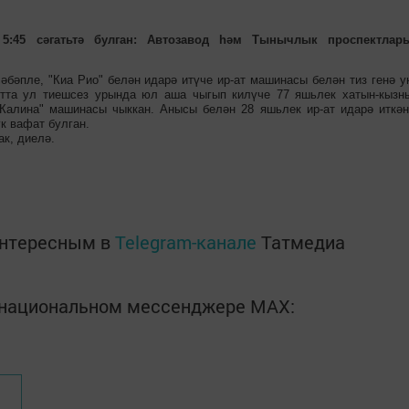
 5:45 сәгатьтә булган: Автозавод һәм Тынычлык проспектлар
әбәпле, "Киа Рио" белән идарә итүче ир-ат машинасы белән тиз генә у
кытта ул тиешсез урында юл аша чыгып килүче 77 яшьлек хатын-кызн
Калина" машинасы чыккан. Анысы белән 28 яшьлек ир-ат идарә иткән
к вафат булган.
ак, диелә.
интересным в
Telegram-канале
Татмедиа
в национальном мессенджере MАХ: