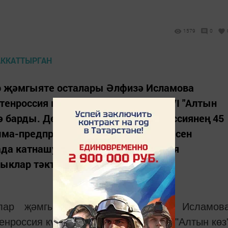
1579
0
р җәмгыяте осталары Әлфизә Исламова
енроссия күргәзмәләр үзәгендә XIVI "Алтын
ә барды. Дөньяның - 30 иленнән, Россиянең 45
шма-предпрриятие үзенең продукциясен
ада катнашучыларга татар кулинария
ыклар тәкъдим ителде..
ылар җәмгыяте осталары Әлфизә Исламов
нроссия күргәзмәләр үзәгендә XIVI "Алтын көз