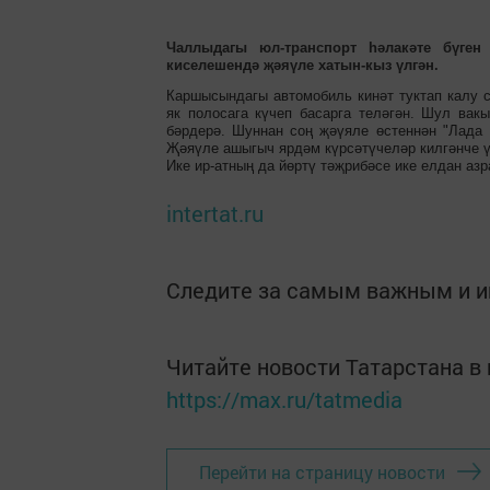
Чаллыдагы юл-транспорт һәлакәте бүген
киселешендә җәяүле хатын-кыз үлгән.
Каршысындагы автомобиль кинәт туктап калу с
як полосага күчеп басарга теләгән. Шул ва
бәрдерә. Шуннан соң җәүяле өстеннән "Лада 
Җәяүле ашыгыч ярдәм күрсәтүчеләр килгәнче ү
Ике ир-атның да йөртү тәҗрибәсе ике елдан азр
intertat.ru
Следите за самым важным и 
Читайте новости Татарстана 
https://max.ru/tatmedia
Перейти на страницу новости