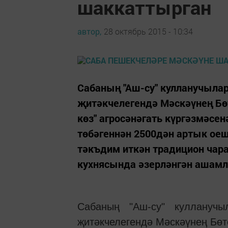
шаккаттырган
автор,
28 октябрь 2015 - 10:34
Сабаның "Аш-су" кулланучыла
җитәкчелегендә Мәскәүнең Бөт
көз" агросәнәгать күргәзмәсен
төбәгеннән 2500дән артык ое
тәкъдим иткән традицион чар
кухнясында әзерләнгән ашамл
Сабаның "Аш-су" куллануч
җитәкчелегендә Мәскәүнең Бөте