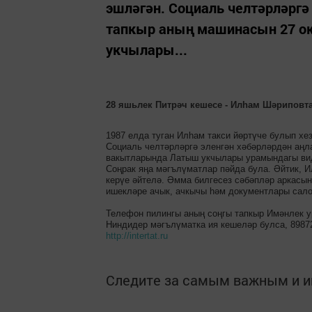
эшләгән. Социаль челтәрләргә
тапкыр аның машинасын 27 о
укчылары...
28 яшьлек Питрәч кешесе - Илһам Шәриповтан
1987 елда туган Илһам такси йөртүче булып хе
Социаль челтәрләргә эленгән хәбәрләрдән аңл
вакытларында Латыш укчылары урамындагы вид
Соңрак яңа мәгълүматлар пәйда була. Әйтик, 
керүе әйтелә. Әмма билгесез сәбәпләр аркас
ишекләре ачык, ачкычы һәм документлары сало
Телефон пилингы аның соңгы тапкыр Имәнлек 
Ниндидер мәгълүматка ия кешеләр булса, 8987
http://intertat.ru
Следите за самым важным и 