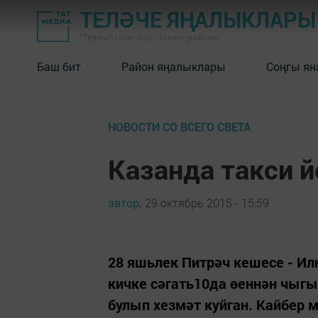
ТЕЛӘЧЕ ЯҢАЛЫКЛАРЫ
"Теләче" газетасы - Теләче районы
Баш бит
Район яңалыклары
Соңгы ян
НОВОСТИ СО ВСЕГО СВЕТА
Казанда такси й
автор,
29 октябрь 2015 - 15:59
28 яшьлек Питрәч кешесе - Ил
кичке сәгать10да өеннән чыгып
булып хезмәт куйган. Кайбер м