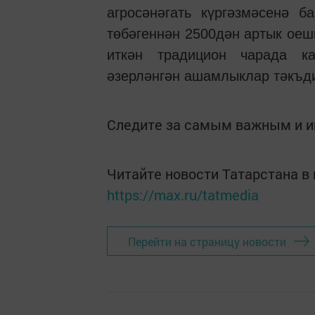
агросәнәгать күргәзмәсенә 
төбәгеннән 2500дән артык оеш
иткән традицион чарада ка
әзерләнгән ашамлыклар тәкъди
Следите за самым важным и 
Читайте новости Татарстана 
https://max.ru/tatmedia
Перейти на страницу новости