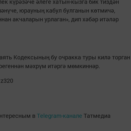
ек күрәзәче әлеге хатын-кызга бик тиздән
ләнүче, юрауның кабул булганын көтмичә,
ан акчаларын урлаган», дип хәбәр итәләр
аять Кодексының бу очракка туры килә торган
ирегеннән мәхрүм итәргә мөмкиннәр.
tz320
интересным в
Telegram-канале
Татмедиа