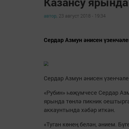
Казансу ярында
автор,
23 август 2018 - 19:34
Сердар Азмун әнисен үзенчәлек
Сердар Азмун әнисен үзенчәлек
«Рубин» һөҗүмчесе Сердар Азм
ярында төнлә пикник оештырган
аккаунтында хәбәр иткән.
«Туган көнең белән, әнием. Бү