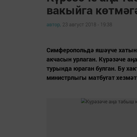
вакыйга көтмәг
автор,
23 август 2018 - 19:38
Симферопольдә яшәүче хатын-
акчасын урлаган. Күрәзәче аң
турында юраган булган. Бу ха
министрлыгы матбугат хезмәте