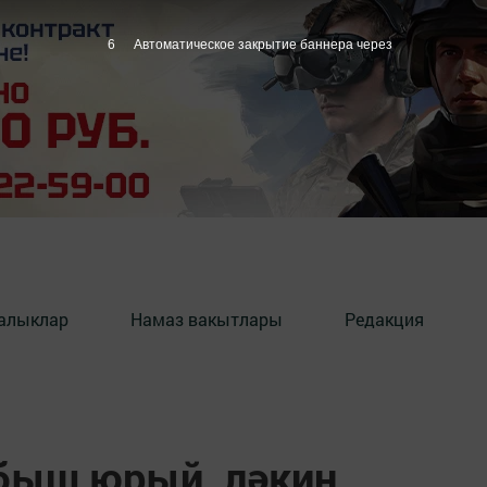
6
Автоматическое закрытие баннера через
алыклар
Намаз вакытлары
Редакция
абыш юрый, ләкин