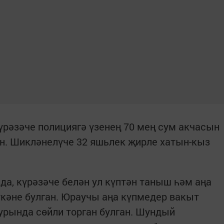
рәзәче полициягә үзенең 70 мең сум акчасын
н. Шикләнелүче 32 яшьлек җирле хатын-кыз
да, күрәзәче белән ул күптән таныш һәм аңа
кәне булган. Юраучы аңа күпмедер вакыт
рында сөйли торган булган. Шундый