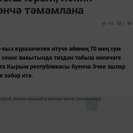
әнчә тәмамлана
1609
0
кыз күрәзәчелек итүче әбинең 70 мең сум
а сеанс вакытында тиздән табыш киләчәге
кта Кырым республикасы буенча Эчке эшләр
 хәбәр итә.