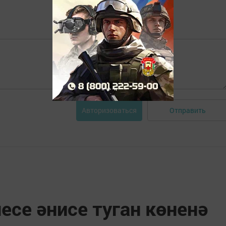
Отправить
Авторизоваться
се әнисе туган көненә