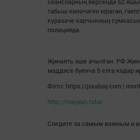
сеансларның берсендә 62 яшьл
табыш киләчәген юраган, гаеп
күрәзәче карчыкның сумкасынн
полициядә.
Җинаять эше ачылган. РФ Җин
маддәсе буенча 5 елга кадәр 
Фото: https://pixabay.com | mori
http://maydan.tatar
Следите за самым важным и 