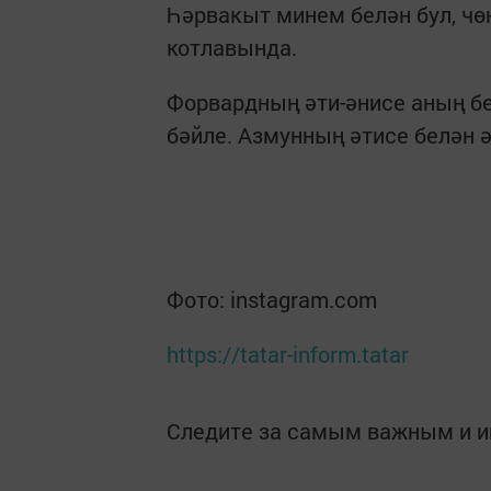
Һәрвакыт минем белән бул, чөн
котлавында.
Форвардның әти-әнисе аның бе
бәйле. Азмунның әтисе белән 
Фото: instagram.com
https://tatar-inform.tatar
Следите за самым важным и 