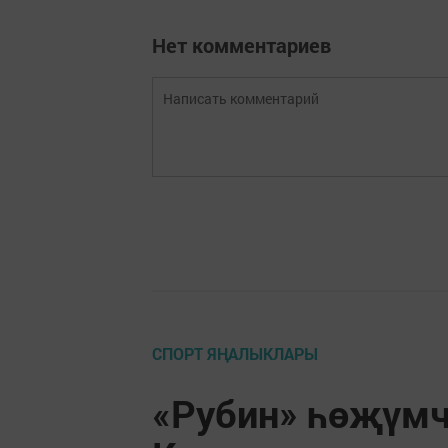
Нет комментариев
СПОРТ ЯҢАЛЫКЛАРЫ
«Рубин» һөҗүмче