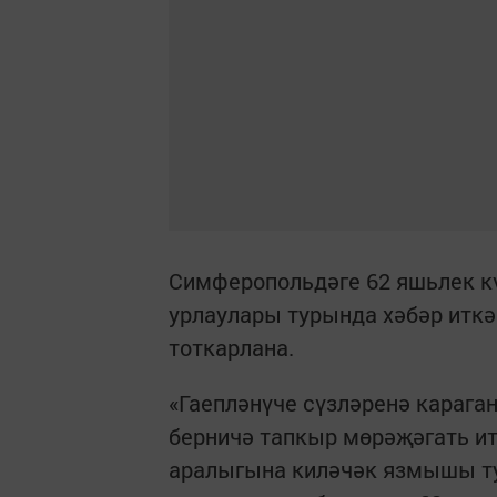
Симферопольдәге 62 яшьлек кү
урлаулары турында хәбәр иткә
тоткарлана.
«Гаепләнүче сүзләренә караган
берничә тапкыр мөрәҗәгать ит
аралыгына киләчәк язмышы ту