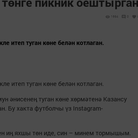
 төнге пикник оештырга
1694
0
ле итеп туган көне белән котлаган.
ле итеп туган көне белән котлаган.
ун әнисенең туган көне хөрмәтенә Казансу
. Бу хакта футболчы үз Instagram-
ген иң яхшы төн иде, син – минем тормышым.