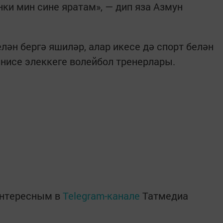
ки мин сине яратам», — дип яза Азмун
лән бергә яшиләр, алар икесе дә спорт белән
әнисе элеккеге волейбол тренерлары.
интересным в
Telegram-канале
Татмедиа