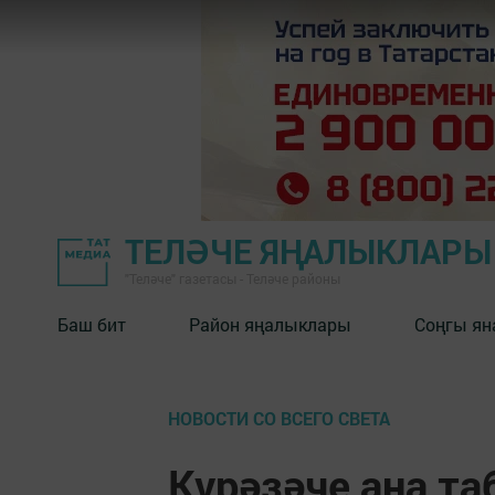
ТЕЛӘЧЕ ЯҢАЛЫКЛАРЫ
"Теләче" газетасы - Теләче районы
Баш бит
Район яңалыклары
Соңгы ян
НОВОСТИ СО ВСЕГО СВЕТА
Күрәзәче аңа т