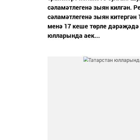
сәламәтлегенә зыян килгән. Ре
сәламәтлегенә зыян китергән 1
менә 17 кеше төрле дәрәҗәдә 
юлларында аек...