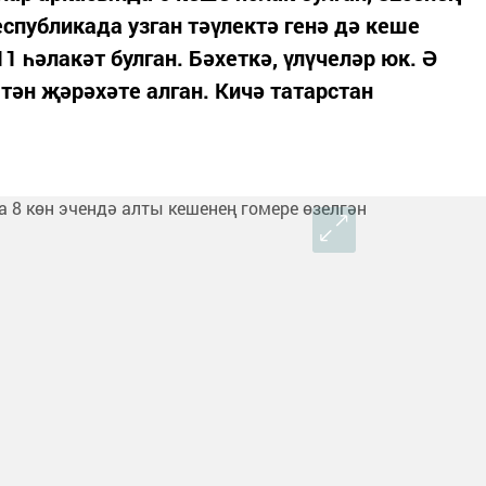
спубликада узган тәүлектә генә дә кеше
1 һәлакәт булган. Бәхеткә, үлүчеләр юк. Ә
тән җәрәхәте алган. Кичә татарстан