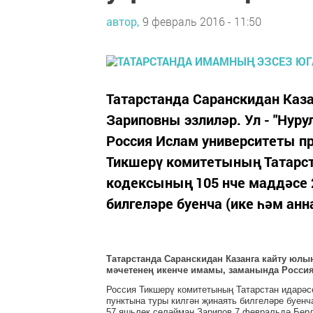
автор,
9 февраль 2016 - 11:50
Татарстанда Саранскидан Каза
Зариповны эзлиләр. Ул - "Нур
Россия Ислам университеты пр
Тикшерү комитетының Татарс
кодексының 105 нче маддәсе 2
билгеләре буенча (ике һәм анна
Татарстанда Саранскидан Казанга кайту юлын
мәчетенең икенче имамы, заманында Россия
Россия Тикшерү комитетының Татарстан идарәс
пунктына туры килгән җинаять билгеләре буенча
57 яшьлек сөләйман Зарипов 7 февральдә Бер