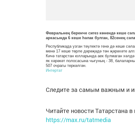
Февральнең беренче сигез көнендә кеше сәла
аркасында 6 кеше һәлак булган, 82сенең сәл
Республикада узган тәүлектә генә дә кеше сәла
менә 17 кеше төрле дәрәҗәдә тән җәрәхәте алг
Кичә татарстан юлларында аек булмаган хәлдә
як хәрәкәт полосасына чыгуның - 38, балаларн
507 очрагы теркәлгән.
Интертат
Следите за самым важным и 
Читайте новости Татарстана 
https://max.ru/tatmedia