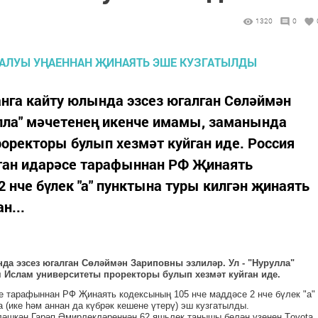
1320
0
нга кайту юлында эзсез югалган Сөләймән
улла" мәчетенең икенче имамы, заманында
оректоры булып хезмәт куйган иде. Россия
тан идарәсе тарафыннан РФ Җинаять
 нче бүлек "а" пунктына туры килгән җинаять
н...
да эзсез югалган Сөләймән Зариповны эзлиләр. Ул - "Нурулла"
 Ислам университеты проректоры булып хезмәт куйган иде.
е тарафыннан РФ Җинаять кодексының 105 нче маддәсе 2 нче бүлек "а"
 (ике һәм аннан да күбрәк кешене үтерү) эш кузгатылды.
ләшкән Гарәп Әмирлекләреннән 62 яшьлек танышы белән үзенең Тoyota