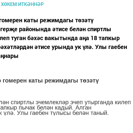
 гомерен каты режимдагы төзәтү
Әгерҗе районында әтисе белән спиртлы
леп туган бәхәс вакытында аңа 18 тапкыр
әхәтләрдән әтисе урында ук үлә. Улы гаебен
аңнары
р гомерен каты режимдагы төзәтү
лән спиртлы эчемлекләр эчеп утырганда килеп
тапкыр пычак белән кадый. Алган
 үлә. Улы гаебен тулысы белән таный.