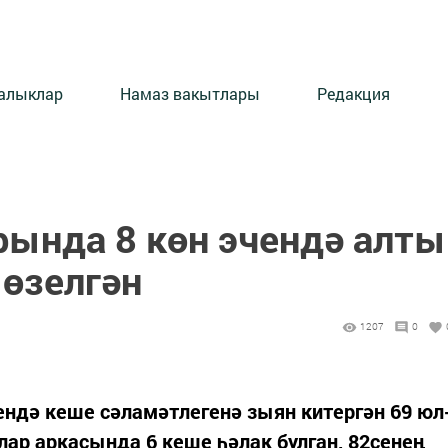
алыклар
Намаз вакытлары
Редакция
рында 8 көн эчендә алты
 өзелгән
1207
0
ендә кеше сәламәтлегенә зыян китергән 69 юл
лар аркасында 6 кеше һәлак булган, 82сенең