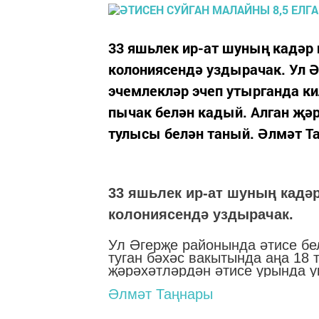
33 яшьлек ир-ат шуның кадәр
колониясендә уздырачак. Ул 
эчемлекләр эчеп утырганда ки
пычак белән кадый. Алган җәр
тулысы белән таный. Әлмәт Т
33 яшьлек ир-ат шуның кадә
колониясендә уздырачак.
Ул Әгерҗе районында әтисе бе
туган бәхәс вакытында аңа 18 
җәрәхәтләрдән әтисе урында ук
Әлмәт Таңнары