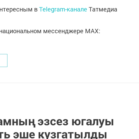
интересным в
Telegram-канале
Татмедиа
в национальном мессенджере MАХ:
амның эзсез югалуы
ть эше кузгатылды