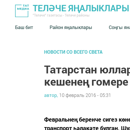
ТЕЛӘЧЕ ЯҢАЛЫКЛАРЫ
"Теләче" газетасы - Теләче районы
Баш бит
Район яңалыклары
Соңгы ян
НОВОСТИ СО ВСЕГО СВЕТА
Татарстан юлла
кешенең гомере
автор,
10 февраль 2016 - 05:31
Февральнең беренче сигез көн
транспорт һәлакәте булган. Шу