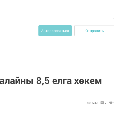
Отправить
Авторизоваться
алайны 8,5 елга хөкем
1253
0