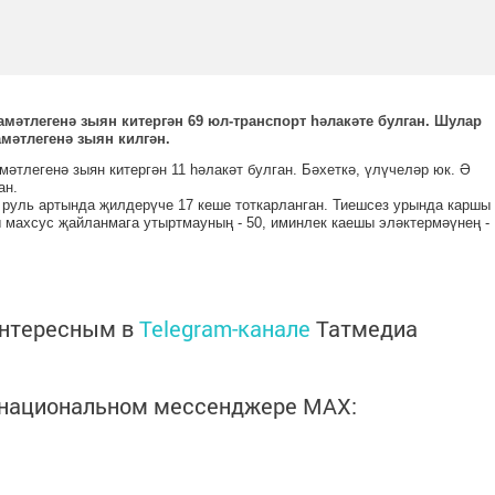
мәтлегенә зыян китергән 69 юл-транспорт һәлакәте булган. Шулар
амәтлегенә зыян килгән.
мәтлегенә зыян китергән 11 һәлакәт булган. Бәхеткә, үлүчеләр юк. Ә
ан.
 руль артында җилдерүче 17 кеше тоткарланган. Тиешсез урында каршы
ы махсус җайланмага утыртмауның - 50, иминлек каешы эләктермәүнең -
интересным в
Telegram-канале
Татмедиа
в национальном мессенджере MАХ: