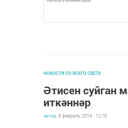
НОВОСТИ СО ВСЕГО СВЕТА
Әтисен суйган м
иткәннәр
автор,
9 февраль 2016 - 12:18