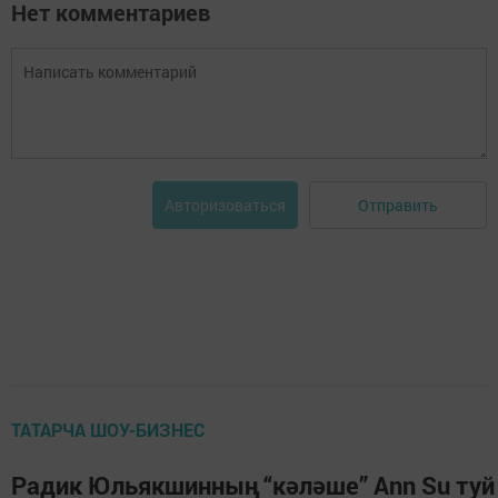
Нет комментариев
Отправить
Авторизоваться
ТАТАРЧА ШОУ-БИЗНЕС
Радик Юльякшинның “кәләше” Аnn Su туй