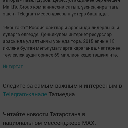
Mail.Ru.Group компаниясенә сатып, үзенең чираттагы
эшен - Telegram мессенджерын үстерә башлады.
"Вконтакте" Россия сайтлары арасында лидерлыкны
яуларга өлгерде. Дөньякүләм интернет-ресурслар
арасында ул алтынчы урында тора. 2015 елның 15
июленә булган мәгълүматларга караганда, челтәрнең
тәүлеклек аудиториясе 65 миллион кеше тәшкил итә.
Интертат
Следите за самым важным и интересным в
Telegram-канале
Татмедиа
Читайте новости Татарстана в
национальном мессенджере MАХ: