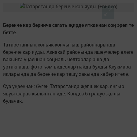
Беренче кар берничә сәгать җирдә ятканнан соң эреп тә
бетте.
Татарстанның көньяк-көнчыгыш районнарында
беренче кар яуды. Азнакай районында яшәүчеләр әлеге
вакыйга уңаеннан социаль челтәрләр аша да
уртаклаша: фото һәм видеолар пәйда булды.Ккукмара
якларында да беренче кар төшү хакында хәбәр ителә.
Сүз уңаеннан: бүген Татарстанда җепшек кар, яңгыр
явуы фараз кылынган иде. Көндез 6 градус җылы
булачак.