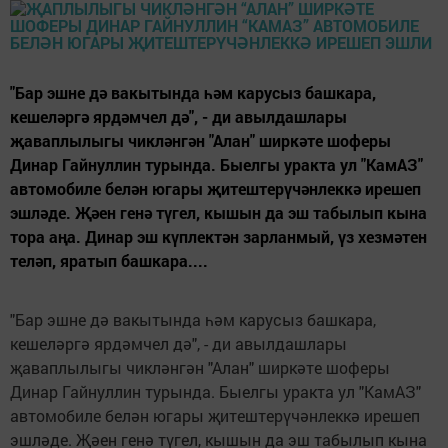
"Бар эшне дә вакытында һәм карусыз башкара,
кешеләргә ярдәмчел дә", - ди авылдашлары
җаваплылыгы чикләнгән "Алан" ширкәте шоферы
Динар Гайнуллин турында. Быелгы уракта ул "КамАЗ"
автомобиле белән югары җитештерүчәнлеккә ирешеп
эшләде. Җәен генә түгел, кышын да эш табылып кына
тора аңа. Динар эш күплектән зарланмый, үз хезмәтен
теләп, яратып башкара....
"Бар эшне дә вакытында һәм карусыз башкара,
кешеләргә ярдәмчел дә", - ди авылдашлары
җаваплылыгы чикләнгән "Алан" ширкәте шоферы
Динар Гайнуллин турында. Быелгы уракта ул "КамАЗ"
автомобиле белән югары җитештерүчәнлеккә ирешеп
эшләде. Җәен генә түгел, кышын да эш табылып кына