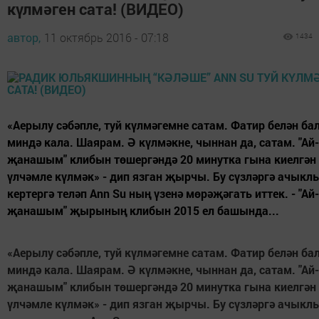
күлмәген сата! (ВИДЕО)
автор,
11 октябрь 2016 - 07:18
1434
«Аерылу сәбәпле, туй күлмәгемне сатам. Фатир белән ба
миндә кала. Шаярам. Ә күлмәкне, чыннан да, сатам. "Ай
җанашым" клибын төшергәндә 20 минутка гына киелгән 
үлчәмле күлмәк» - дип язган җырчы. Бу сүзләргә ачыкл
кертергә теләп Аnn Su ның үзенә мөрәҗәгать иттек. - "Ай
җанашым" җырының клибын 2015 ел башында...
«Аерылу сәбәпле, туй күлмәгемне сатам. Фатир белән ба
миндә кала. Шаярам. Ә күлмәкне, чыннан да, сатам. "Ай
җанашым" клибын төшергәндә 20 минутка гына киелгән 
үлчәмле күлмәк» - дип язган җырчы. Бу сүзләргә ачыкл