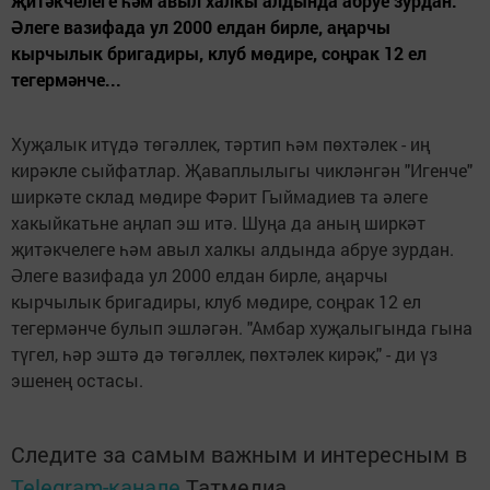
җитәкчелеге һәм авыл халкы алдында абруе зурдан.
Әлеге вазифада ул 2000 елдан бирле, аңарчы
кырчылык бригадиры, клуб мөдире, соңрак 12 ел
тегермәнче...
Хуҗалык итүдә төгәллек, тәртип һәм пөхтәлек - иң
кирәкле сыйфатлар. Җаваплылыгы чикләнгән "Игенче"
ширкәте склад мөдире Фәрит Гыймадиев та әлеге
хакыйкатьне аңлап эш итә. Шуңа да аның ширкәт
җитәкчелеге һәм авыл халкы алдында абруе зурдан.
Әлеге вазифада ул 2000 елдан бирле, аңарчы
кырчылык бригадиры, клуб мөдире, соңрак 12 ел
тегермәнче булып эшләгән. "Амбар хуҗалыгында гына
түгел, һәр эштә дә төгәллек, пөхтәлек кирәк," - ди үз
эшенең остасы.
Следите за самым важным и интересным в
Telegram-канале
Татмедиа