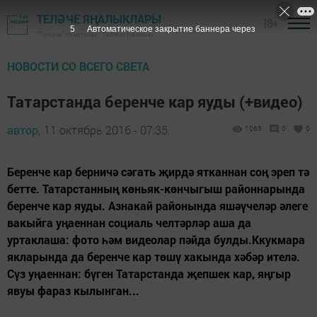
ТЕЛӘЧЕ ЯҢАЛЫКЛАРЫ
18+
4
Автоматическое закрытие баннера через
"Теләче" газетасы - Теләче районы
НОВОСТИ СО ВСЕГО СВЕТА
Татарстанда беренче кар яуды (+видео)
автор,
11 октябрь 2016 - 07:35
1065
0
0
Беренче кар берничә сәгать җирдә ятканнан соң эреп тә
бетте. Татарстанның көньяк-көнчыгыш районнарында
беренче кар яуды. Азнакай районында яшәүчеләр әлеге
вакыйга уңаеннан социаль челтәрләр аша да
уртаклаша: фото һәм видеолар пәйда булды.Ккукмара
якларында да беренче кар төшү хакында хәбәр ителә.
Сүз уңаеннан: бүген Татарстанда җепшек кар, яңгыр
явуы фараз кылынган...