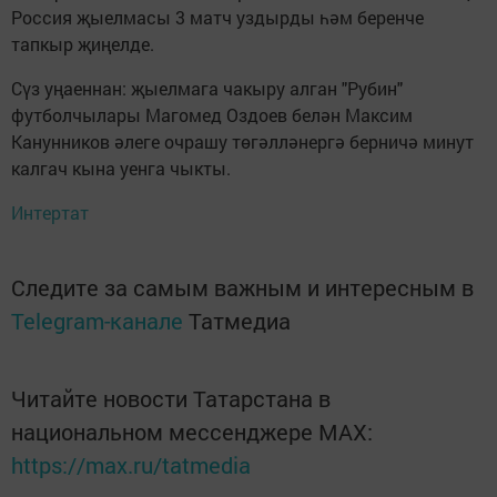
Россия җыелмасы 3 матч уздырды һәм беренче
тапкыр җиңелде.
Сүз уңаеннан: җыелмага чакыру алган "Рубин"
футболчылары Магомед Оздоев белән Максим
Канунников әлеге очрашу төгәлләнергә берничә минут
калгач кына уенга чыкты.
Интертат
Следите за самым важным и интересным в
Telegram-канале
Татмедиа
Читайте новости Татарстана в
национальном мессенджере MАХ:
https://max.ru/tatmedia