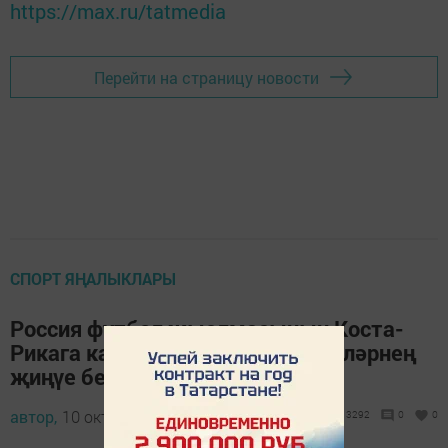
https://max.ru/tatmedia
Перейти на страницу новости
СПОРТ ЯҢАЛЫКЛАРЫ
Россия футбол җыелмасының Коста-
Рикага каршы очрашуы көндәшләрнең
җиңүе белән төгәлләнде
автор,
10 октябрь 2016 - 05:44
3292
0
0