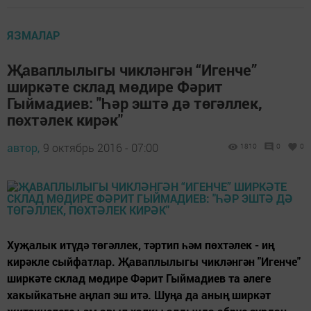
ЯЗМАЛАР
Җаваплылыгы чикләнгән “Игенче”
ширкәте склад мөдире Фәрит
Гыймадиев: "Һәр эштә дә төгәллек,
пөхтәлек кирәк"
автор,
9 октябрь 2016 - 07:00
1810
0
0
Хуҗалык итүдә төгәллек, тәртип һәм пөхтәлек - иң
кирәкле сыйфатлар. Җаваплылыгы чикләнгән "Игенче"
ширкәте склад мөдире Фәрит Гыймадиев та әлеге
хакыйкатьне аңлап эш итә. Шуңа да аның ширкәт