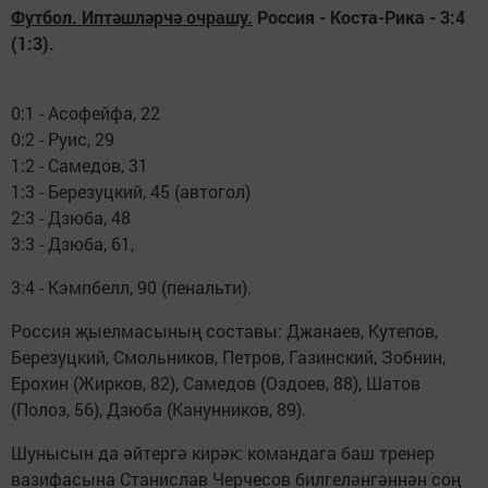
Футбол. Иптәшләрчә очрашу.
Россия - Коста-Рика - 3:4
(1:3).
0:1 - Асофейфа, 22
0:2 - Руис, 29
1:2 - Самедов, 31
1:3 - Березуцкий, 45 (автогол)
2:3 - Дзюба, 48
3:3 - Дзюба, 61,
3:4 - Кэмпбелл, 90 (пенальти).
Россия җыелмасының составы: Джанаев, Кутепов,
Березуцкий, Смольников, Петров, Газинский, Зобнин,
Ерохин (Жирков, 82), Самедов (Оздоев, 88), Шатов
(Полоз, 56), Дзюба (Канунников, 89).
Шунысын да әйтергә кирәк: командага баш тренер
вазифасына Станислав Черчесов билгеләнгәннән соң