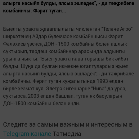
алырга насыйп булды, ялсыз эшләдек", - ди тәҗрибәле
комбайнчы. Фәрит туган...
Быелгы уракта җаваплылыгы чикләнгән "Теләче Агро"
ширкәтенең Айдар бүлекчәсе комбайнчысы Фәрит
Фәләхиев үзенең ДОН - 1500 комбайны белән ашлык
суктырып, төрдәш комбайннар арасында алдынгы
урынга чыкты. "Быел уракта һава торышы бик әйбәт
булды. Шуңа да булган икмәкне югалтуларсыз җыеп
алырга насыйп булды, ялсыз эшләдек", - ди тәҗрибәле
комбайнчы. Фәрит туган хуҗалыгында 1993 елдан
бирле хезмәт куя. Элегрәк игеннәрне "Нива" да урса,
суктырса, 2003 елдан башлап, туган як басуларын
ДОН-1500 комбайны белән иңли.
Следите за самым важным и интересным в
Telegram-канале
Татмедиа