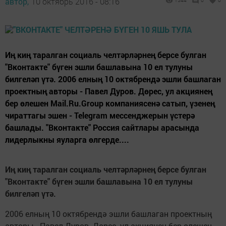
автор,
10 октябрь 2016 - 08:16
1544
0
0
Иң киң таралган социаль челтәрләрнең берсе булган
"Вконтакте" бүген эшли башлавына 10 ел тулуны
билгеләп үтә. 2006 елның 10 октябрендә эшли башлаган
проектның авторы - Павел Дуров. Дөрес, ул акциянең
бер өлешен Mail.Ru.Group компаниясенә сатып, үзенең
чираттагы эшен - Telegram мессенджерын үстерә
башлады. "Вконтакте" Россия сайтлары арасында
лидерлыкны яуларга өлгерде....
Иң киң таралган социаль челтәрләрнең берсе булган
"Вконтакте" бүген эшли башлавына 10 ел тулуны
билгеләп үтә.
2006 елның 10 октябрендә эшли башлаган проектның
авторы - Павел Дуров. Дөрес, ул акциянең бер өлешен