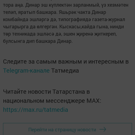
тора аңа. Динар эш күплектән зарланмый, үз хезмәтен
теләп, яратып башкара. Яшьрәк чакта Динар
комбайнда эшләргә дә, типографиядә газета-журнал
чыгарырга да өлгергән. Кыскасы,кайда гына, нинди
төр техникада эшләсә дә, эшен җиренә җиткереп,
булсынга дип башкара Динар.
Следите за самым важным и интересным в
Telegram-канале
Татмедиа
Читайте новости Татарстана в
национальном мессенджере MАХ:
https://max.ru/tatmedia
Перейти на страницу новости