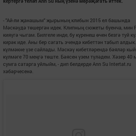
кертергә теләп Аnn Su ның үзенә мөрәҗәгать иттек.
- "Ай-ли җанашым" җырының клибын 2015 ел башында
Мәскәүдә төшергән идек. Клипның сюжеты буенча, мин 
кияүгә чыгам. Билгеле инде, бу күренеш өчен безгә туй к
кирәк иде. Аны бер сәгать эчендә кибеттән табып алдык
күлмәкне үзе сайлады. Мәскәү кибетләрендә бәяләр кыйб
күлмәге 70 меңгә төште. Бәясен үзем түләдем. Хәзер 40 
сумга сатарга уйлыйм, - дип белдерде Аnn Su Intertat.ru
хәбәрчесенә.