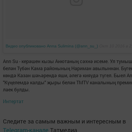
Видео опубликовано Anna Sulimina (@ann_su_)
Окт 10 2016 в 2
Аnn Su - керәшен кызы Анютаның сәхнә исеме. Ул тумы
белән Түбән Кама районының Нариман авылыннан. Бүге
көндә Казан шәһәрендә яши, әлегә кияүдә түгел. Быел А
"Күңелемдә калды" җыры белән ТМТV каналының преми
лаек булды.
Интертат
Следите за самым важным и интересным в
Telegram-канале
Татмедиа