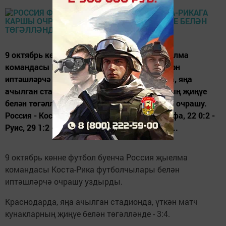
9 октябрь көнне футбол буенча Россия җыелма
командасы Коста-Рика футболчылары белән
иптәшләрчә очрашу уздырды. Краснодарда, яңа
ачылган стадионда, үткән матч кунакларның җиңүе
белән төгәлләнде - 3:4. Футбол. Иптәшләрчә очрашу.
Россия - Коста-Рика - 3:4 (1:3). 0:1 - Асофейфа, 22 0:2 -
Руис, 29 1:2 - Самедов, 31 1:3 - Березуцкий,...
9 октябрь көнне футбол буенча Россия җыелма
командасы Коста-Рика футболчылары белән
иптәшләрчә очрашу уздырды.
Краснодарда, яңа ачылган стадионда, үткән матч
кунакларның җиңүе белән төгәлләнде - 3:4.