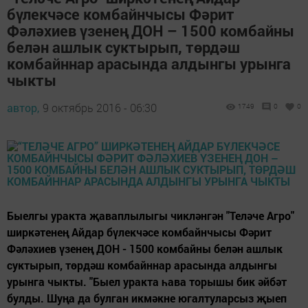
бүлекчәсе комбайнчысы Фәрит
Фәләхиев үзенең ДОН – 1500 комбайны
белән ашлык суктырып, төрдәш
комбайннар арасында алдынгы урынга
чыкты
автор,
9 октябрь 2016 - 06:30
1749
0
0
Быелгы уракта җаваплылыгы чикләнгән "Теләче Агро"
ширкәтенең Айдар бүлекчәсе комбайнчысы Фәрит
Фәләхиев үзенең ДОН - 1500 комбайны белән ашлык
суктырып, төрдәш комбайннар арасында алдынгы
урынга чыкты. "Быел уракта һава торышы бик әйбәт
булды. Шуңа да булган икмәкне югалтуларсыз җыеп