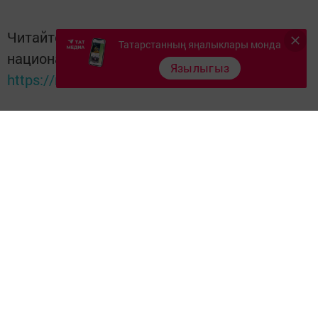
Читайте новости Татарстана в
Татарстанның яңалыклары монда
национальном мессенджере MАХ:
Язылыгыз
https://max.ru/tatmedia
Перейти на страницу новости