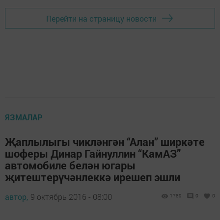
Перейти на страницу новости
ЯЗМАЛАР
Җаплылыгы чикләнгән “Алан” ширкәте
шоферы Динар Гайнуллин “КамАЗ”
автомобиле белән югары
җитештерүчәнлеккә ирешеп эшли
автор,
9 октябрь 2016 - 08:00
1789
0
0