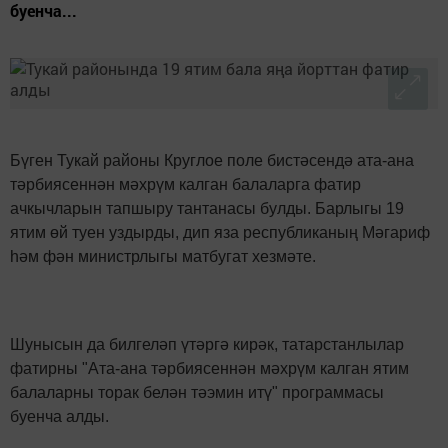
буенча...
Бүген Тукай районы Круглое поле бистәсендә ата-ана
тәрбиясеннән мәхрүм калган балаларга фатир
ачкычларын тапшыру тантанасы булды. Барлыгы 19
ятим өй туен уздырды, дип яза республиканың Мәгариф
һәм фән министрлыгы матбугат хезмәте.
Шунысын да билгеләп үтәргә кирәк, татарстанлылар
фатирны "Ата-ана тәрбиясеннән мәхрүм калган ятим
балаларны торак белән тәэмин итү" программасы
буенча алды.