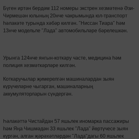
Бүген иртән бердәм 112 номеры экстрен хезмәтенә Әзи-
Чирмешән юлының 20нче чакрымында юл-транспорт
һәлакәте турында хәбәр килгән. "Ниссан Тиара" һәм
13нче модельле "Лада" автомобильләре бәрелешкән.
Урынга 124нче янгын-коткару часте, медицина һәм
полиция хезмәткәрләре килгән.
Коткаручылар җимерелгән машиналардан зыян
күрүчеләрне чыгарган, машиналарның
аккумуляторларын сүндергән.
Һәлакәттә Чистайдан 57 яшьлек иномарка пассажиры
һәм Яңа Чишмәдән 33 яшьлек "Лада" йөртүчесе зыян
күргән, алган җәрәхәтләрдән "Лада"дагы 60 яшьлек