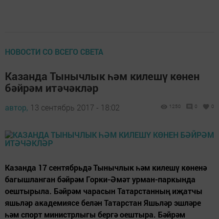
НОВОСТИ СО ВСЕГО СВЕТА
Казанда Тынычлык һәм килешү көнен
бәйрәм итәчәкләр
автор,
13 сентябрь 2017 - 18:02
1250
0
0
Казанда 17 сентябрьдә Тынычлык һәм килешү көненә
багышланган бәйрәм Горки-Әмәт урман-паркында
оештырыла. Бәйрәм чарасын Татарстанның иҗатчы
яшьләр академиясе белән Татарстан Яшьләр эшләре
һәм спорт министрлыгы бергә оештыра. Бәйрәм