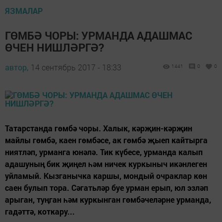
ЯЗМАЛАР
ГӨМБӘ ЧОРЫ: УРМАНДА АДАШМАС
ӨЧЕН НИШЛӘРГӘ?
автор,
14 сентябрь 2017 - 18:33
1441
0
0
Татарстанда гөмбә чоры. Халык, кәрҗин-кәрҗин
майлы гөмбә, каен гөмбәсе, ак гөмбә җыеп кайтырга
ниятләп, урманга юнәлә. Тик күбесе, урманда калып
адашуның бик җиңел һәм ничек куркыныч икәнлеген
уйламый. Кызганычка каршы, мондый очраклар көн
саен булып тора. Сәгатьләр буе урман ерып, юл эзләп
арыган, туңган һәм куркынган гөмбәчеләрне урманда,
гадәттә, коткару...