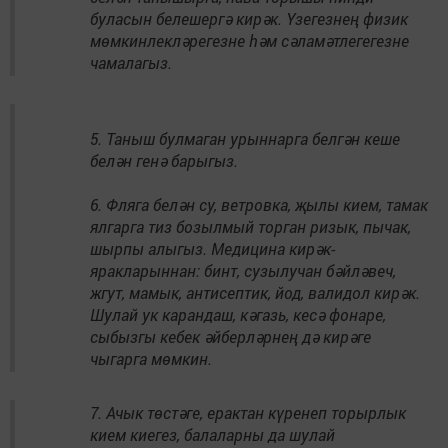
буласын белешергә кирәк. Үзегезнең физик
мөмкинлекләрегезне һәм сәламәтлегегезне
чамалагыз.
5. Таныш булмаган урыннарга белгән кеше
белән генә барыгыз.
6. Фляга белән су, ветровка, җылы кием, тамак
ялгарга тиз бозылмый торган ризык, пычак,
шырпы алыгыз. Медицина кирәк-
яракларыннан: бинт, сузылучан бәйләвеч,
жгут, мамык, антисептик, йод, валидол кирәк.
Шулай ук карандаш, кәгазь, кесә фонаре,
сыбызгы кебек әйберләрнең дә кирәге
чыгарга мөмкин.
7. Ачык төстәге, ерактан күренеп торырлык
кием киегез, балаларны да шулай