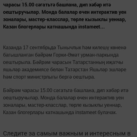
чарасы 15.00 сәгатьтә башлана, дип хәбәр итә
оештыручылар. Монда балалар өчен интерактив уен
зоналары, мастер-класслар, төрле кызыклы уеннар,
Казан блогерлары катнашында instameet...
Казанда 17 сентябрьдә Тынычлык һәм килешү көненә
багышланган бәйрәм Горки-Әмәт урман-паркында
оештырыла. Бәйрәм чарасын Татарстанның иҗатчы
яшьләр академиясе белән Татарстан Яшьләр эшләре
һәм спорт министрлыгы бергә оештыра.
Бәйрәм чарасы 15.00 сәгатьтә башлана, дип хәбәр итә
оештыручылар. Монда балалар өчен интерактив уен
зоналары, мастер-класслар, төрле кызыклы уеннар,
Казан блогерлары катнашында instameet булачак.
Следите за самым важным и интересным в