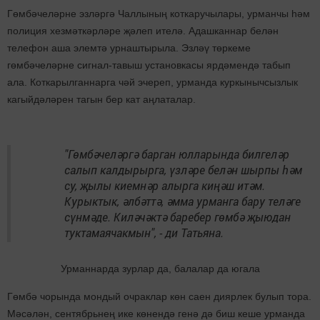
Гөмбәчеләрне эзләргә Чаллының коткаручылары, урманчы һәм
полиция хезмәткәрләре җәлеп ителә. Адашканнар белән
телефон аша элемтә урнаштырыла. Эзләү төркеме
гөмбәчеләрне сигнал-тавыш установкасы ярдәмендә табып
ала. Коткарылганнарга чәй эчереп, урманда куркынычсызлык
кагыйдәләрен тагын бер кат аңлаталар.
"Гөмбәчеләргә барган юлларында билгеләр
салып калдырырга, үзләре белән шырпы һәм
су, җылы киемнәр алырга киңәш итәм.
Курыктык, әлбәттә, әмма урманга бару теләге
сүнмәде. Киләчәктә баребер гөмбә җыюдан
туктамаячакмын", - ди Татьяна.
Урманнарда зурлар да, балалар да югала
Гөмбә чорында мондый очраклар көн саен диярлек булып тора.
Мәсәлән, сентябрьнең ике көнендә генә дә биш кеше урманда