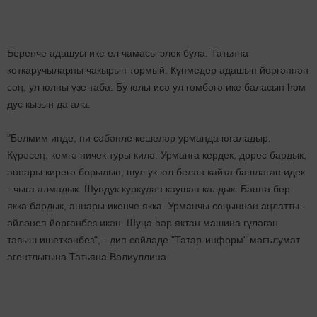
Беренче адашуы ике ел чамасы элек була. Татьяна
коткаручыларны чакырып тормый. Күпмедер адашып йөргәннән
соң, ул юлны үзе таба. Бу юлы исә ул гөмбәгә ике баласын һәм
дус кызын да ала.
"Белмим инде, ни сәбәпле кешеләр урманда югаладыр.
Күрәсең, кемгә ничек туры килә. Урманга кердек, дөрес бардык,
аннары кирегә борылып, шул ук юл белән кайта башлаган идек
- чыга алмадык. Шундук куркудан каушап калдык. Башта бер
якка бардык, аннары икенче якка. Урманчы соңыннан аңлатты -
әйләнеп йөргәнбез икән. Шуңа һәр яктан машина гүләгән
тавыш ишеткәнбез", - дип сөйләде "Татар-информ" мәгълумат
агентлыгына Татьяна Вәлиуллина.