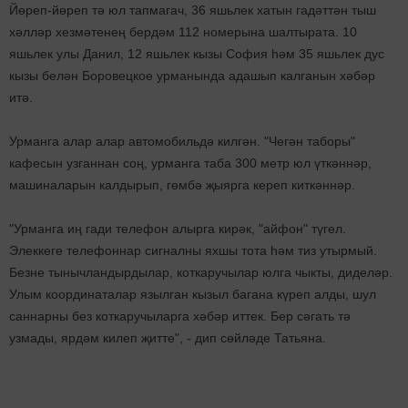
Йөреп-йөреп тә юл тапмагач, 36 яшьлек хатын гадәттән тыш
хәлләр хезмәтенең бердәм 112 номерына шалтырата. 10
яшьлек улы Данил, 12 яшьлек кызы София һәм 35 яшьлек дус
кызы белән Боровецкое урманында адашып калганын хәбәр
итә.
Урманга алар алар автомобильдә килгән. "Чегән таборы"
кафесын узганнан соң, урманга таба 300 метр юл үткәннәр,
машиналарын калдырып, гөмбә җыярга кереп киткәннәр.
"Урманга иң гади телефон алырга кирәк, "айфон" түгел.
Элеккеге телефоннар сигналны яхшы тота һәм тиз утырмый.
Безне тынычландырдылар, коткаручылар юлга чыкты, диделәр.
Улым координаталар язылган кызыл багана күреп алды, шул
саннарны без коткаручыларга хәбәр иттек. Бер сәгать тә
узмады, ярдәм килеп җитте", - дип сөйләде Татьяна.