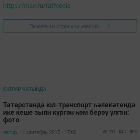
https://max.ru/tatmedia
Перейти на страницу новости
ЮЛЛАР ЧАТЫНДА
Татарстанда юл-транспорт һәлакәтендә
ике кеше зыян күргән һәм берәү үлгән:
фото
автор,
14 сентябрь 2017 - 17:08
1736
0
0