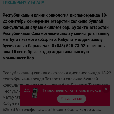
Республиканың клиник онкология диспансерында 18-
22 сентябрь көннәрендә Татарстан халкына бушлай
консультация алу мөмкинлеге бар. Бу хакта Татарстан
Республикасы Сәламәтлекне саклау министрлыгының
матбугат хезмәте хәбәр итә. Кабул итү алдан язылу
буенча алып барылачак. 8 (843) 525-73-92 телефоны
аша 15 сентябрьгә кадәр алдан язылып кую
мөмкинлеге бар.
Республиканың клиник онкология диспансерында 18-22
сентябрь көннәрендә Татарстан халкына бушлай
консультация алу мөмкинлеге бар. Бу хакта Татарстан
Татарстанның яңалыклары монда
Республикасы Сәламәтлекне саклау министрлыгының
матбугат хезмәте хәбәр итә.
Язылыгыз
Кабул итү алдан язылу буенча алып барылачак. 8 (843)
525-73-92 телефоны аша 15 сентябрьгә кадәр алдан