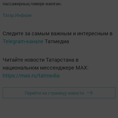
пассажирның гомере өзелгән.
Татар Информ
Следите за самым важным и интересным в
Telegram-канале
Татмедиа
Читайте новости Татарстана в
национальном мессенджере MАХ:
https://max.ru/tatmedia
Перейти на страницу новости