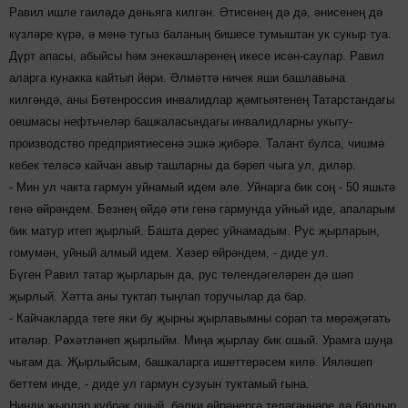
Равил ишле гаиләдә дөньяга килгән. Әтисенең дә дә, әнисенең дә
күзләре күрә, ә менә тугыз баланың бишесе тумыштан ук сукыр туа.
Дүрт апасы, абыйсы һәм энекәшләренең икесе исән-саулар. Равил
аларга кунакка кайтып йөри. Әлмәттә ничек яши башлавына
килгәндә, аны Бөтенроссия инвалидлар җәмгыятенең Татарстандагы
оешмасы нефтьчеләр башкаласындагы инвалидларны укыту-
производство предприятиесенә эшкә җибәрә. Талант булса, чишмә
кебек теләсә кайчан авыр ташларны да бәреп чыга ул, диләр.
- Мин ул чакта гармун уйнамый идем әле. Уйнарга бик соң - 50 яшьтә
генә өйрәндем. Безнең өйдә әти генә гармунда уйный иде, апаларым
бик матур итеп җырлый. Башта дөрес уйнамадым. Рус җырларын,
гомумән, уйный алмый идем. Хәзер өйрәндем, - диде ул.
Бүген Равил татар җырларын да, рус телендәгеләрен дә шәп
җырлый. Хәтта аны туктап тыңлап торучылар да бар.
- Кайчакларда теге яки бу җырны җырлавымны сорап та мөрәҗәгать
итәләр. Рәхәтләнеп җырлыйм. Миңа җырлау бик ошый. Урамга шуңа
чыгам да. Җырлыйсым, башкаларга ишеттерәсем килә. Ияләшеп
беттем инде, - диде ул гармун сузуын туктамый гына.
Нинди җырлар күбрәк ошый, бәлки өйрәнергә теләгәннәре дә бардыр