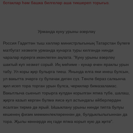
ботаклар һәм башка билгеләр аша тикшереп торыгыз.
Урманда куну урыны әзерләү
Россия Гадәттән тыш хәлләр министрлыгының Татарстан бүлеге
матбугат хезмәте урманда кунарга туры килгәндә нинди
чаралар күрергә икәнлеген аңлата. "Куну урыны әзерләү
шактый күп хезмәт сорый. Иң мөһиме - кунар өчен яраклы урын
табу. Ул коры җир булырга тиеш. Янында елга яки инеш булсын,
ул вакытта эчәргә су булачак дигән сүз. Төнлә бераз салкынча
җил исеп тора торган урын булса, черкиләр бимазаламас.
Вакытлыча сыенып торырга кулдан корылган япма түбә, шалаш,
җиргә казып кергән бүлмә яисә кул астындагы әйберләрдән
ясалган тирмә дә ярый. Ышыклану урыны нинди типта булуы
кешенең физик мөмкинлекләреннән дә, булдыклылыгыннан да
тора. Җылы көннәрдә иң гади япма корып кую да җитә".