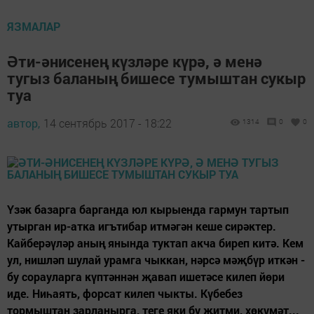
ЯЗМАЛАР
Әти-әнисенең күзләре күрә, ә менә
тугыз баланың бишесе тумыштан сукыр
туа
автор,
14 сентябрь 2017 - 18:22
1314
0
0
Үзәк базарга барганда юл кырыенда гармун тартып
утырган ир-атка игътибар итмәгән кеше сирәктер.
Кайберәүләр аның янында туктап акча биреп китә. Кем
ул, нишләп шулай урамга чыккан, нәрсә мәҗбүр иткән -
бу сорауларга күптәннән җавап ишетәсе килеп йөри
иде. Ниһаять, форсат килеп чыкты. Күбебез
тормыштан зарланырга, теге яки бу җитми, хөкүмәт...