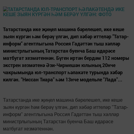
Татарстанда ике җиңел машина бәрелешеп, ике кеше
зыян күргән һәм берәү үлгән, дип хәбәр иттеләр "Татар-
информ" агентлыгына Россия Гадәттән тыш хәлләр
министрлыгының Татарстан буенча Баш идарәсе
матбугат хезмәтеннән. Бүген иртән бердәм 112 номеры
экстрен хезмәтенә Әзи-Чирмешән юлының 20нче
чакрымында юл-транспорт һәлакәте турында хәбәр
килгән. "Ниссан Тиара" һәм 13нче модельле "Лада"...
Татарстанда ике җиңел машина бәрелешеп, ике кеше
зыян күргән һәм берәү үлгән, дип хәбәр иттеләр "Татар-
информ" агентлыгына Россия Гадәттән тыш хәлләр
министрлыгының Татарстан буенча Баш идарәсе
матбугат хезмәтеннән.