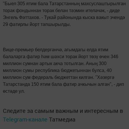
"Быел 305 ятим бала Татарстанның махсуслаштырылган
торак фондыннан торак белән тәэмин ителәчәк, - диде
Энгель Фәттахов. - Тукай районында кыска вакыт эчендә
29 фатирлы йорт тапшырылды.
Вице-премьер белдергәнчә, агымдагы елда ятим
балаларга фатир һәм шәхси торак йорт төзү өчен 346
миллион сумнан артык акча тотылган. Аның 300
миллион сумы республика бюджетыннан булса, 40
миллион сум федераль бюджеттан килгән. "Хәзергә
Татарстанда 150 ятим бала фатир ачкычын алган", - дип
өстәде ул.
Следите за самым важным и интересным в
Telegram-канале
Татмедиа