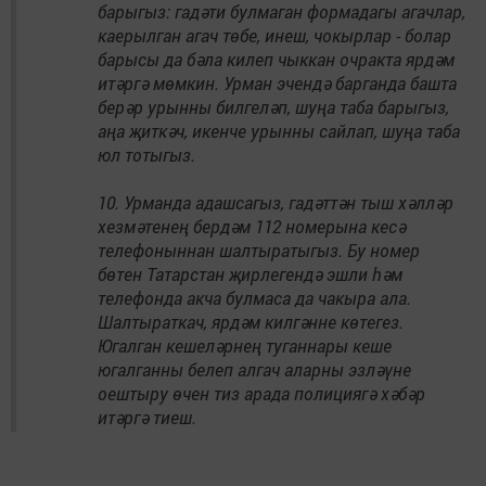
барыгыз: гадәти булмаган формадагы агачлар,
каерылган агач төбе, инеш, чокырлар - болар
барысы да бәла килеп чыккан очракта ярдәм
итәргә мөмкин. Урман эчендә барганда башта
берәр урынны билгеләп, шуңа таба барыгыз,
аңа җиткәч, икенче урынны сайлап, шуңа таба
юл тотыгыз.
10. Урманда адашсагыз, гадәттән тыш хәлләр
хезмәтенең бердәм 112 номерына кесә
телефоныннан шалтыратыгыз. Бу номер
бөтен Татарстан җирлегендә эшли һәм
телефонда акча булмаса да чакыра ала.
Шалтыраткач, ярдәм килгәнне көтегез.
Югалган кешеләрнең туганнары кеше
югалганны белеп алгач аларны эзләүне
оештыру өчен тиз арада полициягә хәбәр
итәргә тиеш.