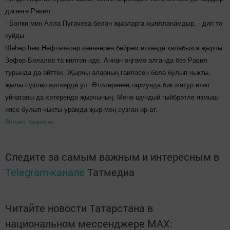
дигәнгә Равил:
- Бәлки мин Алла Пугачева белән җырларга хыялланамдыр, - дип тә
куйды.
Шәһәр һәм Нефтьчеләр көнннәрен бәйрәм иткәндә калабызга җырчы
Зөфәр Билалов та килгән иде. Аннан әңгәмә алганда без Равил
турында да әйттек. Җырчы аларның гаиләсен белә булып чыкты,
җылы сүзләр җиткерде ул. Әтиләренең гармунда бик матур итеп
уйнаганы да хәтерендә җырчының. Менә шундый гыйбрәтле язмыш
иясе булып чыкты урамда җыр-моң сузган ир-ат.
Әлмәт таңнары
Следите за самым важным и интересным в
Telegram-канале
Татмедиа
Читайте новости Татарстана в
национальном мессенджере MАХ: