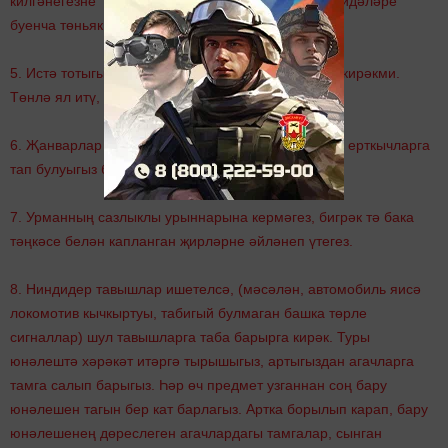
килгәнегезне "картага" төшерегез. Карта төзү кагыйдәләре
буенча төньяк өстә, көньяк аскы якта урнаша.
5. Истә тотыгыз: караңгы төшкәч, каядыр барырга кирәкми.
Төнлә ял итү, хәл алу дөресрәк булыр.
6. Җанварлар салган сукмаклар буйлап бармагыз, ерткычларга
тап булуыгыз бар.
7. Урманның сазлыклы урыннарына кермәгез, бигрәк тә бака
тәңкәсе белән капланган җирләрне әйләнеп үтегез.
8. Ниндидер тавышлар ишетелсә, (
мәсәлән, автомобиль яисә
локомотив кычкыртуы, табигый булмаган башка төрле
сигналлар)
шул тавышларга таба барырга кирәк. Туры
юнәлештә хәрәкәт итәргә тырышыгыз, артыгыздан агачларга
тамга салып барыгыз. Һәр өч предмет узганнан соң бару
юнәлешен тагын бер кат барлагыз. Артка борылып карап, бару
юнәлешенең дөреслеген агачлардагы тамгалар, сынган