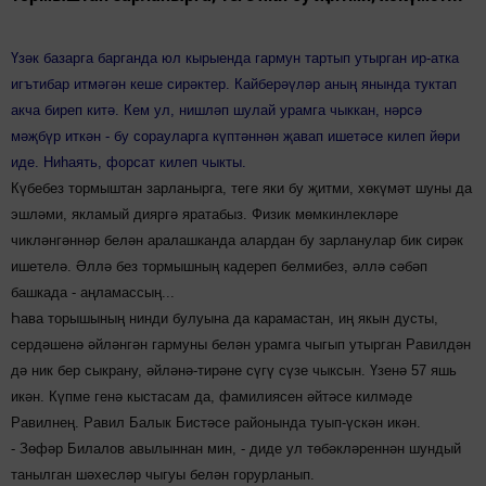
Үзәк базарга барганда юл кырыенда гармун тартып утырган ир-атка
игътибар итмәгән кеше сирәктер. Кайберәүләр аның янында туктап
акча биреп китә. Кем ул, нишләп шулай урамга чыккан, нәрсә
мәҗбүр иткән - бу сорауларга күптәннән җавап ишетәсе килеп йөри
иде. Ниһаять, форсат килеп чыкты.
Күбебез тормыштан зарланырга, теге яки бу җитми, хөкүмәт шуны да
эшләми, якламый дияргә яратабыз. Физик мөмкинлекләре
чикләнгәннәр белән аралашканда алардан бу зарланулар бик сирәк
ишетелә. Әллә без тормышның кадереп белмибез, әллә сәбәп
башкада - аңламассың...
Һава торышының нинди булуына да карамастан, иң якын дусты,
сердәшенә әйләнгән гармуны белән урамга чыгып утырган Равилдән
дә ник бер сыкрану, әйләнә-тирәне сүгү сүзе чыксын. Үзенә 57 яшь
икән. Күпме генә кыстасам да, фамилиясен әйтәсе килмәде
Равилнең. Равил Балык Бистәсе районында туып-үскән икән.
- Зөфәр Билалов авылыннан мин, - диде ул төбәкләреннән шундый
танылган шәхесләр чыгуы белән горурланып.