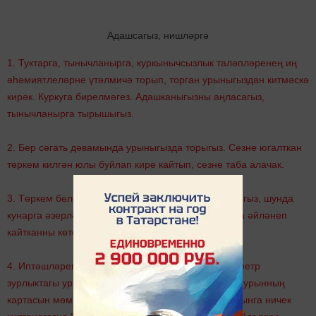
Адашсагыз, нишләргә
1. Туктарга, тынычланырга, куркынычсызлык таләпләренең иң
әһәмиятлеләрне үтәлмичә торып, торган урыныгыздан китмәскә
кирәк. Куркуга бирелмәгез. Адашканыгызны аңласагыз,
тынычланырга тырышыгыз.
2. Бер сәгать дәвамында урыныгызда торыгыз. Сезне югалткан
төркем килгән юлы буйлап кире кайтып, сезне таба алачак.
3. Төркем белән туктап торган соңгы урынга кайтыгыз, шунда
кунарга әзерләнегез. Иптәшләрегез дә шул урынга әйләнеп
кайтканны көтегез.
4. Иптәшләрегез килмәсә, җирдә бер метрга бер метр
зурлыктагы урынны чистартыгыз. Үзегез урнашкан урынның
картасын мөмкин кадәр төгәл итеп сызыгыз. Бу урынга ничек