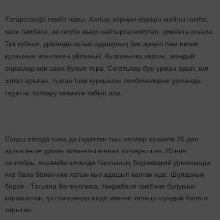
Татарстанда гөмбә чоры. Халык, кәрҗин-кәрҗин майлы гөмбә,
каен гөмбәсе, ак гөмбә җыеп кайтырга ниятләп, урманга юнәлә.
Тик күбесе, урманда калып адашуның бик җиңел һәм ничек
куркыныч икәнлеген уйламый. Кызганычка каршы, мондый
очраклар көн саен булып тора. Сәгатьләр буе урман ерып, юл
эзләп арыган, туңган һәм куркынган гөмбәчеләрне урманда,
гадәттә, коткару хезмәте табып ала.
Соңгы атнада гына да гадәттән тыш хәлләр хезмәте 20 дән
артык кеше урман тоткынлыгыннан коткарылган. 20 нче
сентябрь, якшәмбе кичендә Чаллының Боровецкий урманында
ике бала белән ике хатын кыз адашып калган иде. Шуларның
берсе - Татьяна Вәлиуллина, тәҗрибәле гөмбәче булуына
карамастан, үз гомерендә инде икенче тапкыр шундый бәлагә
тарыган.