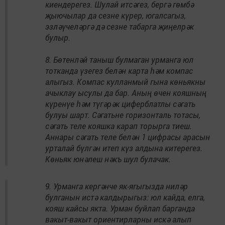
киендерегез. Шулай итсәгез, бергә гөмбә
җыючылар да сезне күрер, югалсагыз,
эзләүчеләргә дә сезне табарга җиңелрәк
булыр.
8. Бөтенләй таныш булмаган урманга юл
тотканда үзегез белән карта һәм компас
алыгыз. Компас кулланмый гына көньякны
ачыклау ысулы да бар. Аның өчен кояшның
күренүе һәм түгәрәк циферблатлы сәгать
булуы шарт. Сәгатьне горизонталь тотасы,
сәгать теле кояшка карап торырга тиеш.
Аннары сәгать теле белән 1 цифрасы арасын
урталай бүлгән итеп күз алдына китерегез.
Көньяк юнәлеш нәкъ шул булачак.
9. Урманга кергәнче як-ягыгызда ниләр
булганын истә калдырыгыз: юл кайда, елга,
кояш кайсы якта. Урман буйлап барганда
вакыт-вакыт ориентирларны искә алып