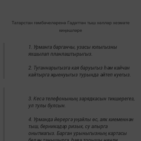
Татарстан гөмбәчеләренә Гадәттән тыш хәлләр хезмәте
киңәшләре
1. Урманга барганчы, узасы юлыгызны
яхшылап планлаштырыгыз.
2. Туганнарыгызга кая баруыгыз һәм кайчан
кайтырга җыенуыгыз турында әйтеп куегыз.
3. Кесә телефонының зарядкасын тикшерегез,
ул тулы булсын.
4. Урманда йөрергә уңайлы өс, аяк киеменнән
тыш, берникадәр ризык, су алырга
онытмагыз. Барган урыныгызның картасы
белән танышырга, һава торышы нинди