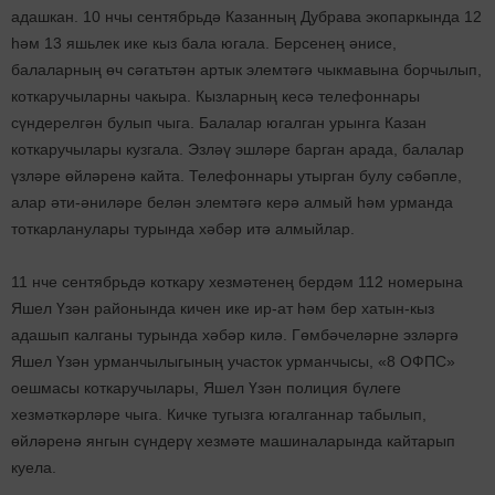
адашкан. 10 нчы сентябрьдә Казанның Дубрава экопаркында 12
һәм 13 яшьлек ике кыз бала югала. Берсенең әнисе,
балаларның өч сәгатьтән артык элемтәгә чыкмавына борчылып,
коткаручыларны чакыра. Кызларның кесә телефоннары
сүндерелгән булып чыга. Балалар югалган урынга Казан
коткаручылары кузгала. Эзләү эшләре барган арада, балалар
үзләре өйләренә кайта. Телефоннары утырган булу сәбәпле,
алар әти-әниләре белән элемтәгә керә алмый һәм урманда
тоткарланулары турында хәбәр итә алмыйлар.
11 нче сентябрьдә коткару хезмәтенең бердәм 112 номерына
Яшел Үзән районында кичен ике ир-ат һәм бер хатын-кыз
адашып калганы турында хәбәр килә. Гөмбәчеләрне эзләргә
Яшел Үзән урманчылыгының участок урманчысы, «8 ОФПС»
оешмасы коткаручылары, Яшел Үзән полиция бүлеге
хезмәткәрләре чыга. Кичке тугызга югалганнар табылып,
өйләренә янгын сүндерү хезмәте машиналарында кайтарып
куела.