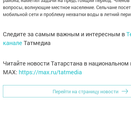
района, наметил задачи на предстоящий период. Членов
вопросы, волнующие местное население. Сельчане посет
мобильной сети и проблему нехватки воды в летний пери
Следите за самым важным и интересным в
T
канале
Татмедиа
Читайте новости Татарстана в национальном
MАХ:
https://max.ru/tatmedia
Перейти на страницу новости