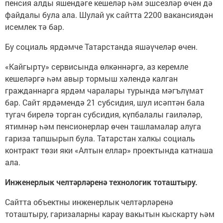
пенсия алды яшендәге кешеләр һәм эшсезләр өчен дә
файдалы була ала. Шулай ук сайтта 2200 вакансиядән
исемлек тә бар.
Бу социаль ярдәмче Татарстанда яшәүчеләр өчен.
«Кайгырту» сервисында өлкәннәргә, аз керемле
кешеләргә һәм авыр тормыш хәлендә калган
гражданнарга ярдәм чаралары турында мәгълүмат
бар. Сайт ярдәмендә 21 субсидия, шул исәптән бала
тугач бирелә торган субсидия, күпбалалы гаиләләр,
ятимнәр һәм пенсионерлар өчен ташламалар алуга
гариза тапшырып була. Татарстан халкы социаль
контракт төзи яки «Алтын еллар» проектында катнаша
ала.
Инженерлык челтәрләренә технологик тоташтыру.
Сайтта объектны инженерлык челтәрләренә
тоташтыру, гаризаларны карау вакытын кыскарту һәм