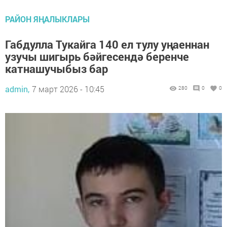
РАЙОН ЯҢАЛЫКЛАРЫ
Габдулла Тукайга 140 ел тулу уңаеннан
узучы шигырь бәйгесендә беренче
катнашучыбыз бар
admin,
7 март 2026 - 10:45
280
0
0