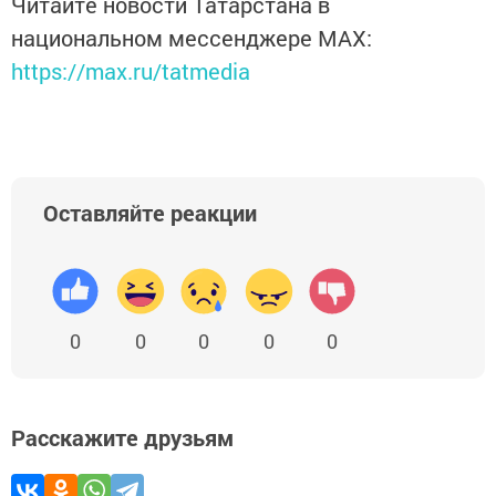
Читайте новости Татарстана в
национальном мессенджере MАХ:
https://max.ru/tatmedia
Оставляйте реакции
0
0
0
0
0
Расскажите друзьям