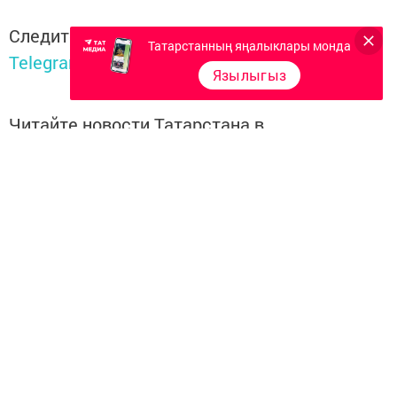
Следите за самым важным и интересным в
Татарстанның яңалыклары монда
Telegram-канале
Татмедиа
Язылыгыз
Читайте новости Татарстана в
национальном мессенджере MАХ:
https://max.ru/tatmedia
Перейти на страницу новости