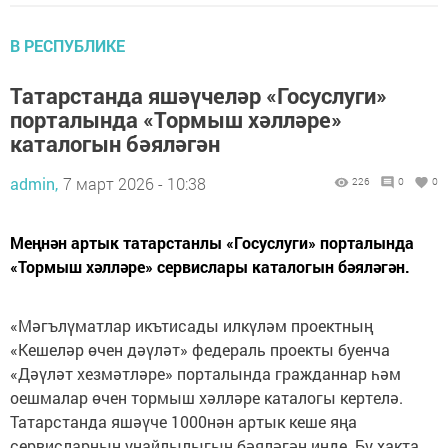
В РЕСПУБЛИКЕ
Татарстанда яшәүчеләр «Госуслуги»
порталында «Тормыш хәлләре»
каталогын бәяләгән
admin,
7 март 2026 - 10:38
226
0
0
Меңнән артык татарстанлы «Госуслуги» порталында
«Тормыш хәлләре» сервислары каталогын бәяләгән.
«Мәгълүматлар икътисады илкүләм проектның
«Кешеләр өчен дәүләт» федераль проекты буенча
«Дәүләт хезмәтләре» порталында гражданнар һәм
оешмалар өчен тормыш хәлләре каталогы кертелә.
Татарстанда яшәүче 1000нән артык кеше яңа
сервисларның уңайлылыгын бәяләгән инде. Бу хакта