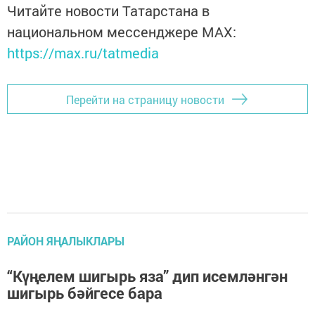
Читайте новости Татарстана в
национальном мессенджере MАХ:
https://max.ru/tatmedia
Перейти на страницу новости
РАЙОН ЯҢАЛЫКЛАРЫ
“Күңелем шигырь яза” дип исемләнгән
шигырь бәйгесе бара