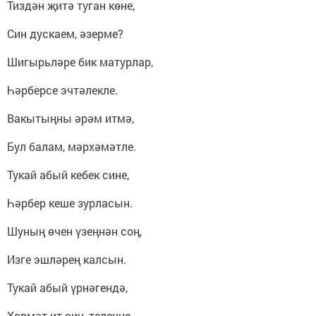
Тиздән җитә туган көне,
Син дускаем, әзерме?
Шигырьләре бик матурлар,
Һәрберсе эчтәлекле.
Вакытыңны әрәм итмә,
Бул балам, мәрхәмәтле.
Тукай абый кебек сине,
Һәрбер кеше зурласын.
Шуның өчен үзеңнән соң,
Изге эшләрең калсын.
Тукай абый үрнәгендә,
Хөрмәт ит син, телеңне.