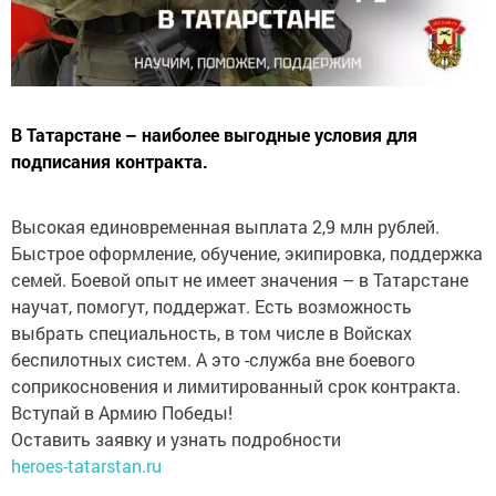
В Татарстане – наиболее выгодные условия для
подписания контракта.
Высокая единовременная выплата 2,9 млн рублей.
Быстрое оформление, обучение, экипировка, поддержка
семей. Боевой опыт не имеет значения – в Татарстане
научат, помогут, поддержат. Есть возможность
выбрать специальность, в том числе в Войсках
беспилотных систем. А это -служба вне боевого
соприкосновения и лимитированный срок контракта.
Вступай в Армию Победы!
Оставить заявку и узнать подробности
heroes-tatarstan.ru