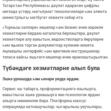
Татарстан Республикасы дәүләт идарәсен цифрлы
нигездә үстерү, мәгълүмат технологияләре һәм элемтә
министрлыгы матбугат хезмәте хәбәр итә.
«Тормыш хәлләре» кешеләр һәм бизнес өчен кирәкле
хезмәтләрне бердәм каталогка берләштерә, дәүләт
хезмәтләре алу вакытын, ведомстволарга йөрүләрне
һәм җыела торган документлар күләмен киметә.
Аңлаешлы интерфейс һәм җентекле инструкцияләр
теләсә кайсы яшьтәге кешеләр өчен яраклаштырылган.
Түбәндәге хезмәтләрне алып була
Эшкә урнашуда һәм һөнәри укуда ярдәм.
Сервис эш табарга, профориентациягә язылырга,
вакытлыча эшкә урнашырга яки психологик ярдәм
алырга мөмкинлек бирә. Платформа махсус
операциядә катнашучылар, чыгарылыш укучылары,