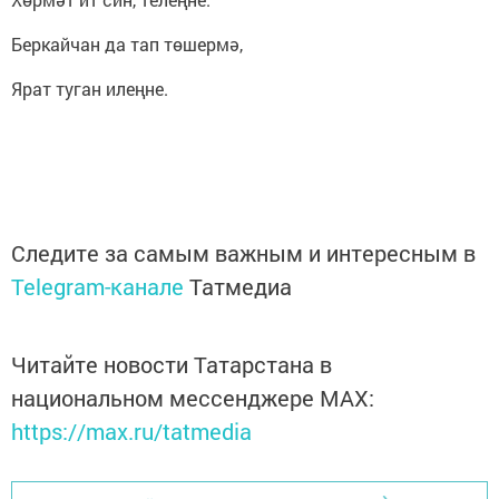
Беркайчан да тап төшермә,
Ярат туган илеңне.
Следите за самым важным и интересным в
Telegram-канале
Татмедиа
Читайте новости Татарстана в
национальном мессенджере MАХ:
https://max.ru/tatmedia