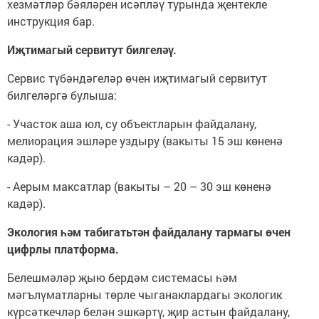
хезмәтләр бәяләрен исәпләү турында җентекле
инструкция бар.
Иҗтимагый сервитут билгеләү.
Сервис түбәндәгеләр өчен иҗтимагый сервитут
билгеләргә булыша:
- Участок аша юл, су объектларын файдалану,
мелиорация эшләре уздыру (вакыты 15 эш көненә
кадәр).
- Аерым максатлар (вакыты – 20 – 30 эш көненә
кадәр).
Экология һәм табигатьтән файдалану тармагы өчен
цифрлы платформа.
Белешмәләр җыю бердәм системасы һәм
мәгълүматларны төрле чыганаклардагы экологик
күрсәткечләр белән эшкәртү, җир астын файдалану,