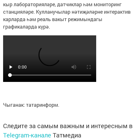
кыр лабораторияләре, датчиклар һәм мониторинг
станцияләре. Кулланучылар нәтиҗәләрне интерактив
карларда һәм реаль вакыт режимындагы
графикаларда күрә.
Чыганак: татаринформ.
Следите за самым важным и интересным в
Telegram-канале
Татмедиа