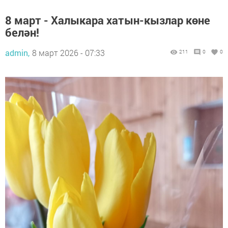
8 март - Халыкара хатын-кызлар көне
белән!
admin,
8 март 2026 - 07:33
211
0
0