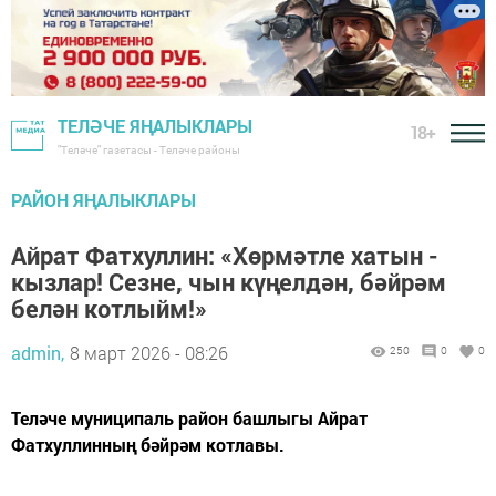
ТЕЛӘЧЕ ЯҢАЛЫКЛАРЫ
18+
"Теләче" газетасы - Теләче районы
РАЙОН ЯҢАЛЫКЛАРЫ
Айрат Фатхуллин: «Хөрмәтле хатын -
кызлар! Сезне, чын күңелдән, бәйрәм
белән котлыйм!»
admin,
8 март 2026 - 08:26
250
0
0
Теләче муниципаль район башлыгы Айрат
Фатхуллинның бәйрәм котлавы.