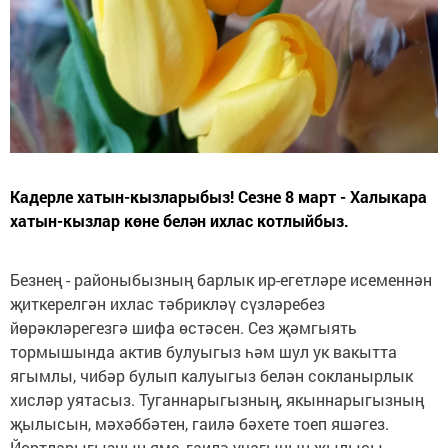
Кадерле хатын-кызларыбыз! Сезне 8 март - Халыкара
хатын-кызлар көне белән ихлас котлыйбыз.
Безнең - районыбызның барлык ир-егетләре исеменнән
җиткерелгән ихлас тәбрикләү сүзләребез
йөрәкләрегезгә шифа өстәсен. Сез җәмгыять
тормышында актив булуыгыз һәм шул ук вакытта
ягымлы, чибәр булып калуыгыз белән сокланырлык
хисләр уятасыз. Туганнарыгызның, якыннарыгызның
җылысын, мәхәббәтен, гаилә бәхете тоеп яшәгез.
Йортларыгызның яме, гаилә учагының җылысы,