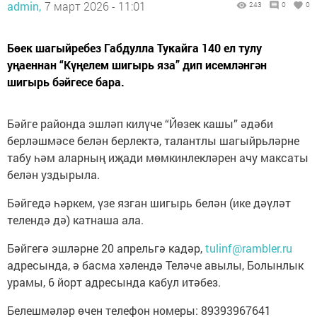
admin,
7 март 2026 - 11:01
243
0
0
Бөек шагыйребез Габдулла Тукайга 140 ел тулу
уңаеннан “Күңелем шигырь яза” дип исемләнгән
шигырь бәйгесе бара.
Бәйге районда эшләп килүче “Йөзек кашы” әдәби
берләшмәсе белән берлектә, талантлы шагыйрьләрне
табу һәм аларның иҗади мөмкинлекләрен ачу максаты
белән уздырыла.
Бәйгедә һәркем, үзе язган шигырь белән (ике дәүләт
телендә дә) катнаша ала.
Бәйгегә эшләрне 20 апрельгә кадәр,
tulinf@rambler.ru
адресында, ә басма хәлендә Теләче авылы, Болынлык
урамы, 6 йорт адресында кабул итәбез.
Белешмәләр өчен телефон номеры: 89393967641