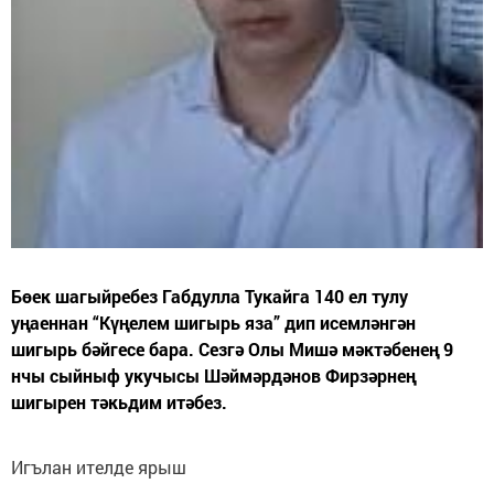
Бөек шагыйребез Габдулла Тукайга 140 ел тулу
уңаеннан “Күңелем шигырь яза” дип исемләнгән
шигырь бәйгесе бара. Сезгә Олы Мишә мәктәбенең 9
нчы сыйныф укучысы Шәймәрдәнов Фирзәрнең
шигырен тәкьдим итәбез.
Игълан ителде ярыш