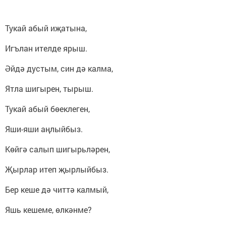
Тукай абый иҗатына,
Игълан ителде ярыш.
Әйдә дустым, син дә калма,
Ятла шигырен, тырыш.
Тукай абый бөеклеген,
Яши-яши аңлыйбыз.
Көйгә салып шигырьләрен,
Җырлар итеп җырлыйбыз.
Бер кеше дә читтә калмый,
Яшь кешеме, өлкәнме?