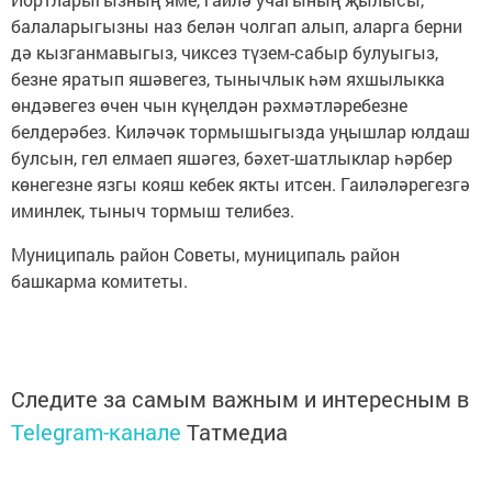
балаларыгызны наз белән чолгап алып, аларга берни
дә кызганмавыгыз, чиксез түзем-сабыр булуыгыз,
безне яратып яшәвегез, тынычлык һәм яхшылыкка
өндәвегез өчен чын күңелдән рәхмәтләребезне
белдерәбез. Киләчәк тормышыгызда уңышлар юлдаш
булсын, гел елмаеп яшәгез, бәхет-шатлыклар һәрбер
көнегезне язгы кояш кебек якты итсен. Гаиләләрегезгә
иминлек, тыныч тормыш телибез.
Муниципаль район Советы, муниципаль район
башкарма комитеты.
Следите за самым важным и интересным в
Telegram-канале
Татмедиа