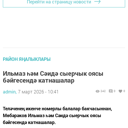
Перейти на страницу новости
РАЙОН ЯҢАЛЫКЛАРЫ
Ильмаз һәм Сәидә сыерчык оясы
бәйгесендә катнашалар
admin,
7 март 2026 - 10:41
242
0
0
Теләченең икенче номерлы балалар бакчасыннан,
Мөбәрәков Ильмаз һәм Сәидә сыерчык оясы
бәйгесендә катнашалар.