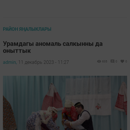
РАЙОН ЯҢАЛЫКЛАРЫ
Урамдагы аномаль салкынны да
оныттык
admin,
11 декабрь 2023 - 11:27
635
0
0