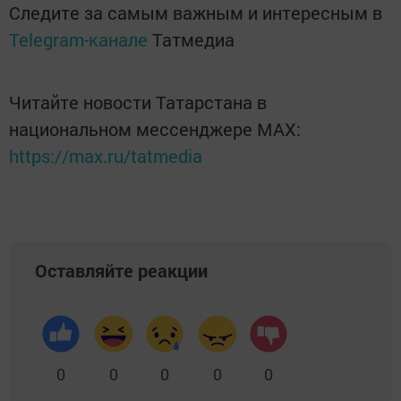
Следите за самым важным и интересным в
Telegram-канале
Татмедиа
Читайте новости Татарстана в
национальном мессенджере MАХ:
https://max.ru/tatmedia
Оставляйте реакции
0
0
0
0
0