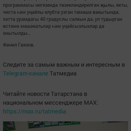
программасы нигезендә төзекләндерелгән җылы, якты,
чиста һәм уңайлы клубта узган тамаша вакытында,
хәтта урамдагы 40 градуслы салкын да, ул тудырган
өстәмә мәшәкатьләр һәм уңайсызлыклар да
онытылды…
Фәнил Гаязов.
Следите за самым важным и интересным в
Telegram-канале
Татмедиа
Читайте новости Татарстана в
национальном мессенджере MАХ:
https://max.ru/tatmedia