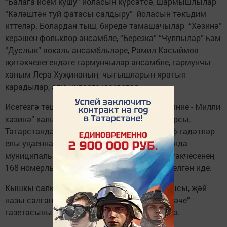
“Балага исем кушу” йоласын күрсәтсә, шармышлылар
“Кәләштән туй фатасы салдыру” йоласын тәкъдим
иттеләр. Болардан тыш, биредә тамашачылар “Хәзинә”
керәшен фольклор ансамбле, “Березка” “Чулпылар” һәм
“Дуслык” вокаль ансамбльләре, Рамил Касыймов
җитәкчелегендәге гармунчылар ансамбле, гармунчы
ханым Лера Хуҗинаның чыгышларын яратып
карадылар, алкышларга күмделәр.
Исегезгә төшерәбез, “Национальные достояние - Милли
хәзинә” халык фольклоры фестиваль конкурсы,
Татарстанда Милли мәдәниятләр һәм гореф-гадәтләр
елы уңаеннан, агымдагы елның 24 августында
муниципаль район башкарма комитеты җитәкчесенең
168 номерлы боерыгы нигезендә игълан ителгән иде.
Кышкы салкын кичтә күңелләргә җәй җылысы, җәй
назы салган концерт турында тулырак “Теләче”
газетасының киләсе саныннан укый аласыз.