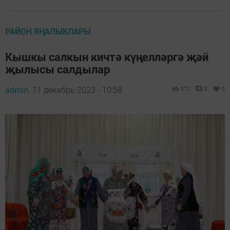
РАЙОН ЯҢАЛЫКЛАРЫ
Кышкы салкын кичтә күңелләргә җәй
җылысы салдылар
admin,
11 декабрь 2023 - 10:58
572
0
0