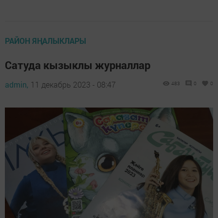
РАЙОН ЯҢАЛЫКЛАРЫ
Сатуда кызыклы журналлар
admin,
11 декабрь 2023 - 08:47
483
0
0