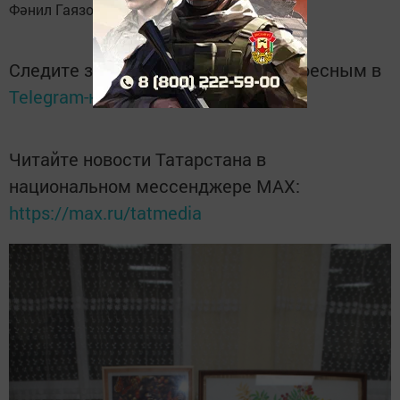
Фәнил Гаязов
Следите за самым важным и интересным в
Telegram-канале
Татмедиа
Читайте новости Татарстана в
национальном мессенджере MАХ:
https://max.ru/tatmedia