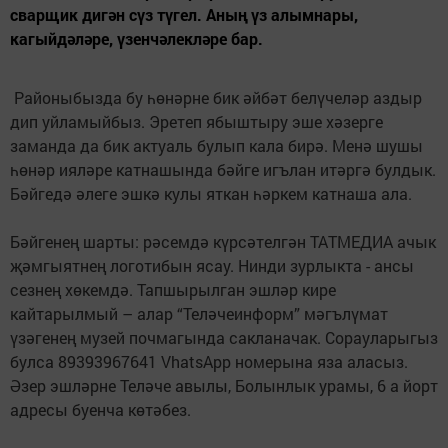
сварщик дигән сүз түгел. Аның үз алымнары,
кагыйдәләре, үзенчәлекләре бар.
Районыбызда бу һөнәрне бик әйбәт белүчеләр аздыр
дип уйламыйбыз. Эретеп ябыштыру эше хәзерге
заманда да бик актуаль булып кала бирә. Менә шушы
һөнәр ияләре катнашында бәйге игълан итәргә булдык.
Бәйгедә әлеге эшкә кулы яткан һәркем катнаша ала.
Бәйгенең шарты: рәсемдә күрсәтелгән ТАТМЕДИА ачык
җәмгыятнең логотибын ясау. Нинди зурлыкта - ансы
сезнең хөкемдә. Тапшырылган эшләр кире
кайтарылмый – алар “Теләчеинформ” мәгълүмат
үзәгенең музей почмагында сакланачак. Сорауларыгыз
булса 89393967641 VhatsApp номерына яза аласыз.
Әзер эшләрне Теләче авылы, Болынлык урамы, 6 а йорт
адресы буенча көтәбез.