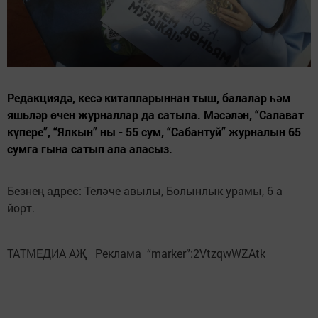
Редакциядә, кесә китапларыннан тыш, балалар һәм
яшьләр өчен журналлар да сатыла. Мәсәлән, “Салават
күпере”, “Ялкын” ны - 55 сум, “Сабантуй” журналын 65
сумга гына сатып ала аласыз.
Безнең адрес: Теләче авылы, Болынлык урамы, 6 а
йорт.
ТАТМЕДИА АҖ Реклама “marker”:2VtzqwWZAtk