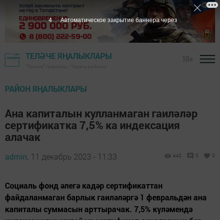
3
Автоматическое закрытие баннера через
ТЕЛӘЧЕ ЯҢАЛЫКЛАРЫ
18+
"Теләче" газетасы - Теләче районы
РАЙОН ЯҢАЛЫКЛАРЫ
Ана капиталын кулланмаган гаиләләр
сертификатка 7,5% ка индексация
алачак
admin,
11 декабрь 2023 - 11:33
442
0
0
Социаль фонд әлегә кадәр сертификаттан
файдаланмаган барлык гаиләләргә 1 февральдән ана
капиталы суммасын арттырачак. 7,5% күләмендә