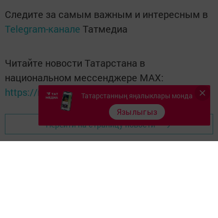
Следите за самым важным и интересным в
Telegram-канале
Татмедиа
Читайте новости Татарстана в
национальном мессенджере MАХ:
https://max.ru/tatmedia
Татарстанның яңалыклары монда
Язылыгыз
Перейти на страницу новости