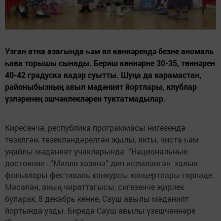
Узган атна азагында һәм ял көннәрендә безне аномаль
һава торышы сынады. Бериш көннәрне 30-35, төннәрен
40-42 градуска кадәр суытты. Шуңа да карамастан,
районыбызның авыл мәдәният йортлары, клублар
үзләренең эшчәнлекләрен туктатмадылар.
Киресенчә, республика программасы нигезендә
төзелгән, төзекләндәрелгән җылы, якты, чиста һәм
уңайлы мәдәният учакларында “Национальные
достояние - “Милли хәзинә” дип исемләнгән халык
фольклоры фестиваль конкурсы концертлары гөрләде.
Мәсәлән, аның чираттагысы, сигезенче җирлек
буларак, 8 декабрь көнне, Сауш авылы мәдәният
йортында узды. Биредә Сауш авылы үзешчәннәре