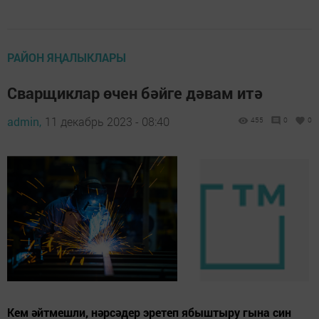
РАЙОН ЯҢАЛЫКЛАРЫ
Сварщиклар өчен бәйге дәвам итә
admin,
11 декабрь 2023 - 08:40
455
0
0
Кем әйтмешли, нәрсәдер эретеп ябыштыру гына син