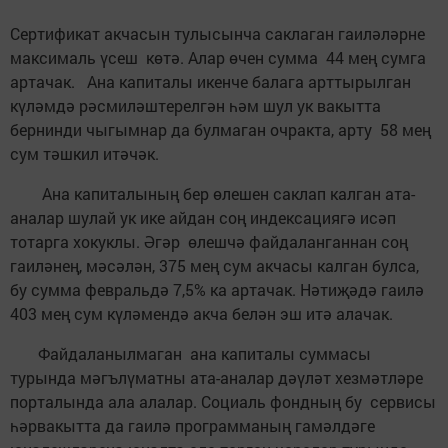
Сертификат акчасын тулысынча саклаган гаиләләрне
максималь үсеш көтә. Алар өчен сумма 44 мең сумга
артачак. Ана капиталы икенче балага арттырылган
күләмдә рәсмиләштерелгән һәм шул ук вакытта
бернинди чыгымнар да булмаган очракта, арту 58 мең
сум тәшкил итәчәк.
Ана капиталының бер өлешен саклап калган ата-
аналар шулай ук ике айдан соң индексациягә исәп
тотарга хокуклы. Әгәр өлешчә файдаланганнан соң
гаиләнең, мәсәлән, 375 мең сум акчасы калган булса,
бу сумма февральдә 7,5% ка артачак. Нәтиҗәдә гаилә
403 мең сум күләмендә акча белән эш итә алачак.
Файдаланылмаган ана капиталы суммасы
турында мәгълүматны ата-аналар дәүләт хезмәтләре
порталында ала алалар. Социаль фондның бу сервисы
һәрвакытта да гаилә программаның гамәлдәге