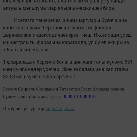
юнәлешләренә юнәлтә ала торган чаралар турында
актуаль мәгълүматлар алырга мөмкинлек бирә.
Исегезгә төшерәбез, аның шартлары буенча ана
капиталы елына бер тапкыр фактик инфляция
дәрәҗәсенә индексацияләнергә тиеш. Икътисади үсеш
министрлыгы фаразына караганда, ул бу ел ахырына
7,5% тәшкил итәчәк.
1 февральдән беренче балага ана капиталы күләме 631
мең сумга кадәр үсәчәк. Икенче балага ана капиталы
833,8 мең сумга кадәр артачак.
Россия Социаль Фондының Татарстан Республикасы буенча
бүлекчәсенең Контакт –үзәге
8 800 1-000-001
Интернет-ресурслар
http://sfr.gov.ru