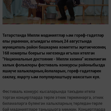
Татарстанда Милли мәдәниятләр һәм гореф-гадәтләр
елы уңаеннан, агымдагы елның 24 августында
муниципаль район башкарма комитеты җитәкчесенең
168 номерлы боерыгы нигезендә игълан ителгән
“Национальные достояние - Милли хәзинә” исемләнгән
халык фольклоры фестиваль конкурсы районыбызда
яшәүче халыкларның йолаларын, гореф-гадәтләрен
саклау, яңарту һәм популярлаштыру максатын куя.
Фестиваль конкурс кысаларында тәкъдим ителә
торган концертларда төрле этник төркемнәргә, этник
биләмәләргә бүленгән халыкларның төрледән-төрле
бай мәдәниятләре танышырга мөмкин. Концертларда