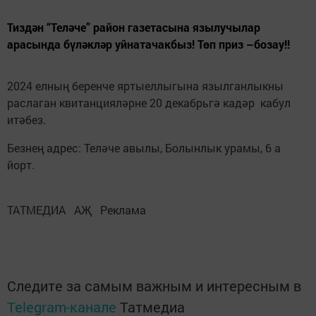
Тиздән “Теләче” район газетасына язылучылар
арасында бүләкләр уйнатачакбыз! Төп приз –бозау!!
2024 елның беренче яртыеллыгына язылганлыкны
раслаган квитанцияләрне 20 декабрьгә кадәр кабул
итәбез.
Безнең адрес: Теләче авылы, Болынлык урамы, 6 а
йорт.
ТАТМЕДИА АҖ Реклама
Следите за самым важным и интересным в
Telegram-канале
Татмедиа