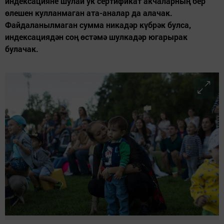
индексацияне шулай ук сертификат акчаларның бер
өлешен кулланмаган ата-аналар да алачак.
Файдаланылмаган сумма никадәр күбрәк булса,
индексациядән соң өстәмә шулкадәр югарырак
булачак.