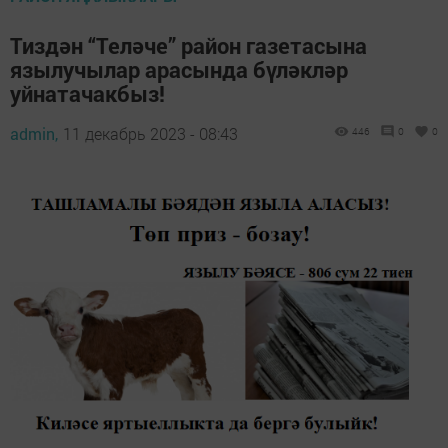
Тиздән “Теләче” район газетасына
язылучылар арасында бүләкләр
уйнатачакбыз!
admin,
11 декабрь 2023 - 08:43
446
0
0