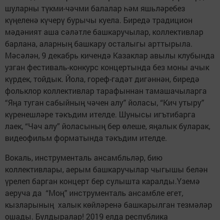
шуларны түкми-чәчми балалар һәм яшьләребез
күңеленә күчерү бурычы куела. Биредә традицион
мәдәният аша сәләтле башкаручылар, коллективлар
барлана, аларның башкару осталыгы арттырыла.
Мәсәлән, 9 декабрь кичендә Казаклар авылы клубында
узган фестиваль-конкурс концертында без моны ачык
күрдек, тойдык. Йола, гореф-гадәт дигәннән, биредә
фольклор коллективлар тарафыннан тамашачыларга
“Яңа туган сабыйның чәчен алу” йоласы, “Кич утыру”
күренешләре тәкъдим ителде. Шунысы игътибарга
лаек, “Чәч алу” йоласының бер өлеше, яңалык буларак,
видеофильм форматында тәкъдим ителде.
Вокаль, инструменталь ансамбльләр, бию
коллективлары, аерым башкаручылар чыгышы белән
үрелеп барган концерт бер сулышта каралды.Үземә
аеруча да “Моң” инструменталь ансамбле егет,
кызларының халык көйләренә башкарылган тезмәләр
ошады. Булдыралар! 2019 елда республика