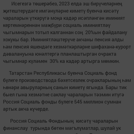
Исегезгә төшерәбез, 2023 елда эш бирүчеләрнең
җитештерүдәге имгәнүләрне киметү буенча кисәтү
чараларын үткәрүгә моңа кадәр исәпләнгән иминият
кертемнәреннән мәҗбүри социаль иминиятләү
чыгымнарын тотып калганнан соң 20%ын файдалану
хокукы бар. Иминиятләштерүче акчаны пенсия алды
һәм пенсия яшендәге хезмәткәрләрне шифаханә-курорт
дәвалануына юнәлтергә планлаштырган очракта
чыгымнар күләмен 30% ка кадәр артырга мөмкин.
Татарстан Республикасы буенча Социаль фонд
бүлеге производствода бәхетсезлек очракларының һәм
һөнәри авыруларның санын киметү ягында. Бары тик
быел гына хезмәтне саклау чараларын тәэмин итүгә
Россия Социаль фонды бүлеге 545 миллион сумнан
артык акча күчерде.
Россия Социаль Фондының кисәтү чараларын
финанслау турында бөтен мәгълүматлар, шулай ук