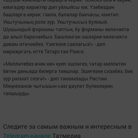
кемгәдер кирәктер дип уйлыйсы юк. Үзебездән
башларга кирәк: гаилә, балалар бакчасы, мәктәп.
Укытучының роле зур. Укытучысыз булмый.
Шушындый форманы таптык, бу форманы киләчәктә
дә алып барачакбыз. Башланган эшләрне киләчәктә
дәвам итәчәкбез. Үзегезне саклагыз!» - дип
мөрәҗәгать итте Татарстан Рәисе.
«Милләтебез өчен көч куеп эшләгез, татар милләтен
бөтен дөньяда белергә тиешләр. Эшегезне сизәбез, бик
зур рәхмәт сезгә!» - дип тәмамлады Рөстәм
Миңнеханов чыгышын һәм дәүләт бүләкләрен
тапшырды.
Следите за самым важным и интересным в
Telegram-канале
Татмедиа