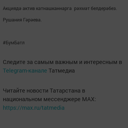
Акциядә актив катнашканнарга рәхмәт белдерәбез.
Рушания Гәрәева.
#БумБатл
Следите за самым важным и интересным в
Telegram-канале
Татмедиа
Читайте новости Татарстана в
национальном мессенджере MАХ:
https://max.ru/tatmedia