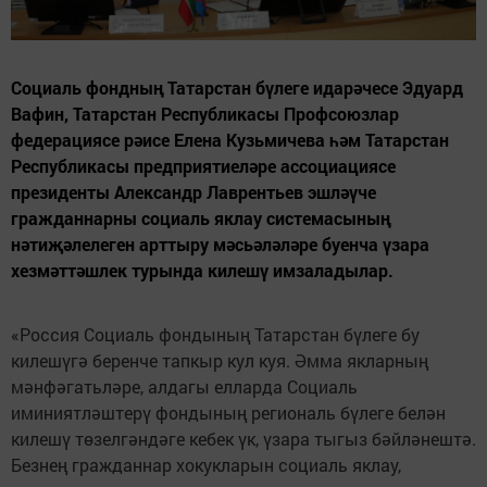
Социаль фондның Татарстан бүлеге идарәчесе Эдуард
Вафин, Татарстан Республикасы Профсоюзлар
федерациясе рәисе Елена Кузьмичева һәм Татарстан
Республикасы предприятиеләре ассоциациясе
президенты Александр Лаврентьев эшләүче
гражданнарны социаль яклау системасының
нәтиҗәлелеген арттыру мәсьәләләре буенча үзара
хезмәттәшлек турында килешү имзаладылар.
«Россия Социаль фондының Татарстан бүлеге бу
килешүгә беренче тапкыр кул куя. Әмма якларның
мәнфәгатьләре, алдагы елларда Социаль
иминиятләштерү фондының региональ бүлеге белән
килешү төзелгәндәге кебек үк, үзара тыгыз бәйләнештә.
Безнең гражданнар хокукларын социаль яклау,