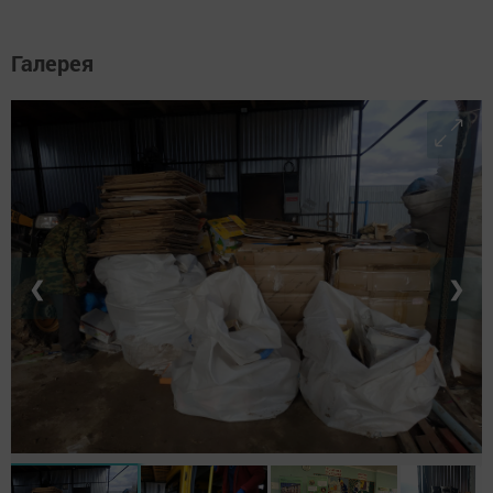
Галерея
❮
❯