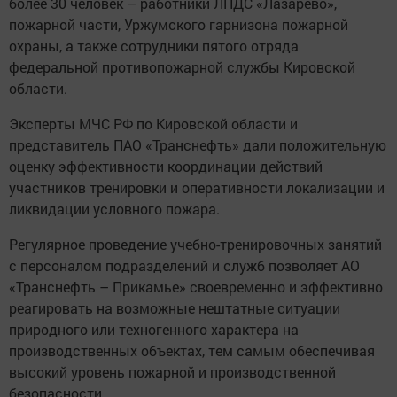
более 30 человек – работники ЛПДС «Лазарево»,
пожарной части, Уржумского гарнизона пожарной
охраны, а также сотрудники пятого отряда
федеральной противопожарной службы Кировской
области.
Эксперты МЧС РФ по Кировской области и
представитель ПАО «Транснефть» дали положительную
оценку эффективности координации действий
участников тренировки и оперативности локализации и
ликвидации условного пожара.
Регулярное проведение учебно-тренировочных занятий
с персоналом подразделений и служб позволяет АО
«Транснефть – Прикамье» своевременно и эффективно
реагировать на возможные нештатные ситуации
природного или техногенного характера на
производственных объектах, тем самым обеспечивая
высокий уровень пожарной и производственной
безопасности.