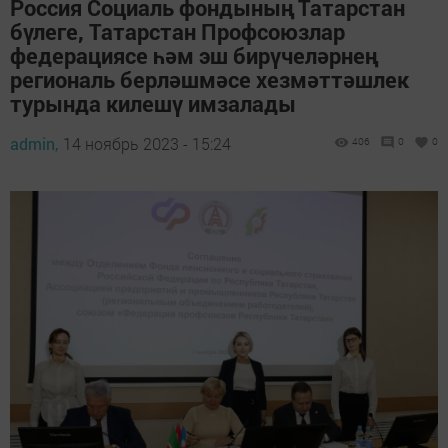
Россия Социаль фондының Татарстан
бүлеге, Татарстан Профсоюзлар
федерациясе һәм эш бирүчеләрнең
региональ берләшмәсе хезмәттәшлек
турында килешү имзалады
admin,
14 ноябрь 2023 - 15:24
406
0
0