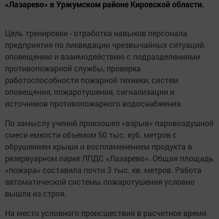
«Лазарево» в Уржумском районе Кировской области.
Цель тренировки - отработка навыков персонала
предприятия по ликвидации чрезвычайных ситуаций,
оповещению и взаимодействию с подразделениями
противопожарной службы, проверка
работоспособности пожарной техники, систем
оповещения, пожаротушения, сигнализации и
источников противопожарного водоснабжения.
По замыслу учений произошел «взрыв» паровоздушной
смеси емкости объемом 50 тыс. куб. метров с
обрушением крыши и воспламенением продукта в
резервуарном парке ЛПДС «Лазарево». Общая площадь
«пожара» составила почти 3 тыс. кв. метров. Работа
автоматической системы пожаротушения условно
вышла из строя.
На место условного происшествия в расчетное время