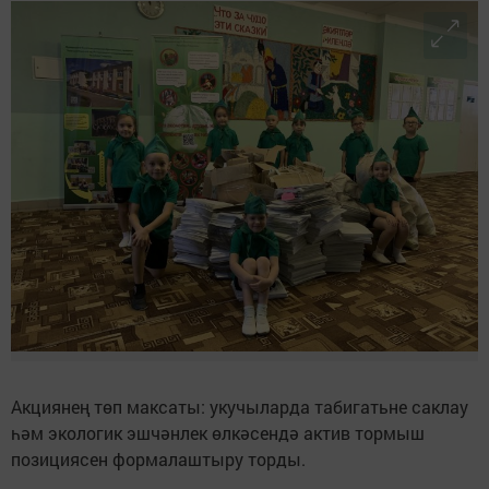
Акциянең төп максаты: укучыларда табигатьне саклау
һәм экологик эшчәнлек өлкәсендә актив тормыш
позициясен формалаштыру торды.