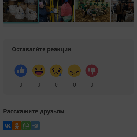
Оставляйте реакции
0
0
0
0
0
Расскажите друзьям