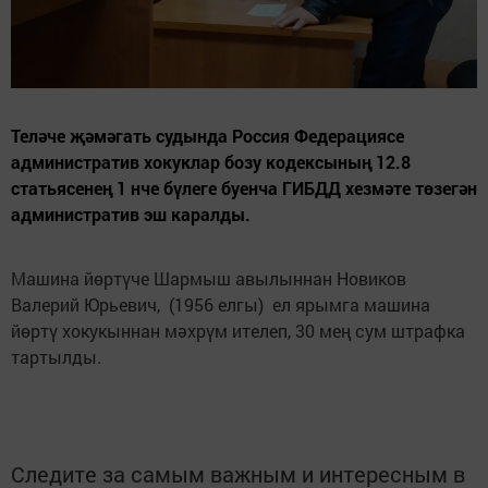
Теләче җәмәгать судында Россия Федерациясе
административ хокуклар бозу кодексының 12.8
статьясенең 1 нче бүлеге буенча ГИБДД хезмәте төзегән
административ эш каралды.
Машина йөртүче Шармыш авылыннан Новиков
Валерий Юрьевич, (1956 елгы) ел ярымга машина
йөртү хокукыннан мәхрүм ителеп, 30 мең сум штрафка
тартылды.
Следите за самым важным и интересным в