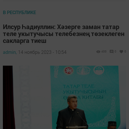
В РЕСПУБЛИКЕ
Илсур Һадиуллин: Хәзерге заман татар
теле укытучысы телебезнең төзеклеген
сакларга тиеш
admin,
14 ноябрь 2023 - 10:54
433
0
0