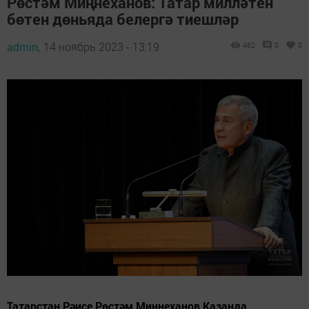
Рөстәм Миңнеханов: Татар милләтен
бөтен дөньяда белергә тиешләр
admin,
14 ноябрь 2023 - 13:19
462
0
0
Татарстан Рәисе Рөстәм Миңнеханов Казанда