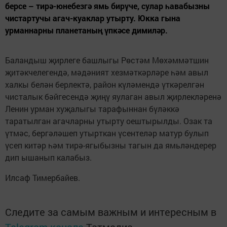
берсе – тирә-юнебезгә ямь бирүче, сулар һавабызны
чистартучы агач-куаклар утырту. Юкка гына
урманнарны планетаның үпкәсе димиләр.
Баландыш җирлеге башлыгы Рөстәм Мөхәммәтшин
җитәкчелегендә, мәдәният хезмәткәрләре һәм авыл
халкы белән берлектә, район күләмендә үткәрелгән
чисталык бәйгесендә җиңү яулаган авыл җирлекләренә
Ленин урман хуҗалыгы тарафыннан бүләккә
таратылган агачларны утырту оештырылды. Озак та
үтмәс, бергәләшеп утырткан үсентеләр матур булып
үсеп китәр һәм тирә-ягыбызны тагын да ямьләндерер
дип ышанып калабыз.
Илсаф Тимербайев.
Следите за самым важным и интересным в
Telegram-канале
Татмедиа