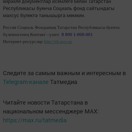
кирәкле документлар исемлеге белән Татарстан
Республикасы буенча Социаль фонд сайтындагы
махсус бүлектә танышырга мөмкин.
Россия Социаль Фондының Татарстан Республикасы буенча
бүлекчәсенең Контакт –үзәге
8 800 1-000-001
Интернет-ресурслар
http://sfr.gov.ru
Следите за самым важным и интересным в
Telegram-канале
Татмедиа
Читайте новости Татарстана в
национальном мессенджере MАХ:
https://max.ru/tatmedia