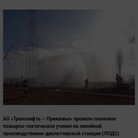
АО «Транснефть – Прикамье» провело плановое
пожарно-тактическое учение на линейной
производственно-диспетчерской станции (ЛПДС)