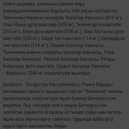
Әлеге акциядә районның белем бирү
учрежденияләреннән барлыгы 448 укучы катнашты:
Теләченең беренче номерлы балалар бакчасы (510 кг),
Олы Мишә урта мәктәбе (505 кг), Теләче урта мәктәбе
(315 кг.), Алан урта мәктәбе (230 кг.), Олы Мәтәскә урта
мәктәбе (225 кг.), Сауш төп мәктәбе (114 кг.), Баландыш
төп мәктәбе (114 кг.), Шадке балалар бакчасы,
Теләченең өченче номерлы балалар бакчасы, Узяк
балалар бакчасы. Лесной балалар бакчасы, Югары
Кибәхуҗа урта мәктәбе, Шадке балалар бакчасы
- барлыгы 2284 кг макулатура җыелды.
БумБатл - Татарстан Республикасы Рәисе Карары
нигезендә гамәлгә ашырыла торган "Экология" милли
проектының макулатура җыю буенча Бөтенроссия
акциясе. Яңа сезонда әлеге акция Бөтенроссия
экологик хәрәкәте эгидасы астында узды һәм кәгазь
җыю аша укучыларга табигать турында кайгырту
күрсәтергә мөмкинлек бирде.