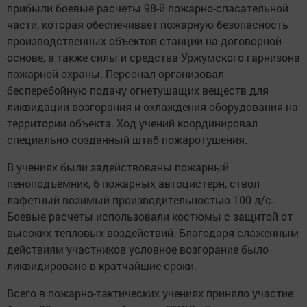
прибыли боевые расчеты 98-й пожарно-спасательной
части, которая обеспечивает пожарную безопасность
производственных объектов станции на договорной
основе, а также силы и средства Уржумского гарнизона
пожарной охраны. Персонал организовал
бесперебойную подачу огнетушащих веществ для
ликвидации возгорания и охлаждения оборудования на
территории объекта. Ход учений координировал
специально созданный штаб пожаротушения.
В учениях были задействованы пожарный
пеноподъемник, 6 пожарных автоцистерн, ствол
лафетный возимый производительностью 100 л/с.
Боевые расчеты использовали костюмы с защитой от
высоких тепловых воздействий. Благодаря слаженным
действиям участников условное возгорание было
ликвидировано в кратчайшие сроки.
Всего в пожарно-тактических учениях приняло участие