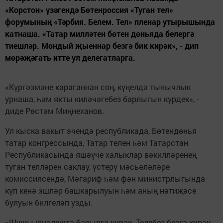
«Корстон» үзәгендә Бөтенроссия «Туган тел»
форумының «Тәрбия. Белем. Тел» пленар утырышында
катнаша. «Татар милләтен бөтен дөньяда белергә
тиешләр. Мондый җыеннар безгә бик кирәк», - дип
мөрәҗәгать итте ул делегатларга.
«Күргәзмәне караганнан соң, күңелдә тынычлык
урнаша, һәм якты киләчәгебез барлыгын күрдек», -
диде Рөстәм Миңнеханов.
Ул кыска вакыт эчендә республикада, Бөтендөнья
татар конгрессында, Татар телен һәм Татарстан
Республикасында яшәүче халыклар вәкилләренең
туган телләрен саклау, үстерү мәсьәләләре
комиссиясендә, Мәгариф һәм фән министрлыгында
күп кенә эшләр башкарылуын һәм аның нәтиҗәсе
булуын билгеләп узды.
«Шушы юнәлештә барырга кирәк. Телебез безгә кирәк,