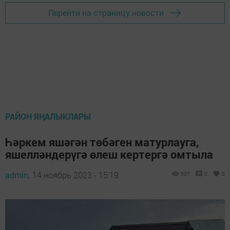
Перейти на страницу новости
РАЙОН ЯҢАЛЫКЛАРЫ
Һәркем яшәгән төбәген матурлауга,
яшелләндерүгә өлеш кертергә омтыла
admin,
14 ноябрь 2023 - 15:19
507
0
0