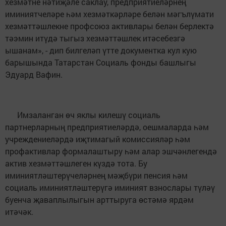
хезмәтне нәтиҗәле саклау, предприятиеләрнең
иминиятчеләре һәм хезмәткәрләре белән мәгълүмати
хезмәттәшлекне профсоюз активлары белән берлектә
тәэмин итүдә тыгыз хезмәттәшлек итәсебезгә
ышанам», - дип билгеләп үтте документка кул кую
барышында Татарстан Социаль фонды башлыгы
Эдуард Вафин.
Имзаланган өч яклы килешү социаль
партнерларның предприятиеләрдә, оешмаларда һәм
учреждениеләрдә иҗтимагый комиссияләр һәм
профактивлар формалаштыру һәм алар эшчәнлегендә
актив хезмәттәшлеген күздә тота. Бу
иминиятләштерүчеләрнең мәҗбүри пенсия һәм
социаль иминиятләштерүгә иминият взнослары түләү
буенча җаваплылыгын арттыруга өстәмә ярдәм
итәчәк.