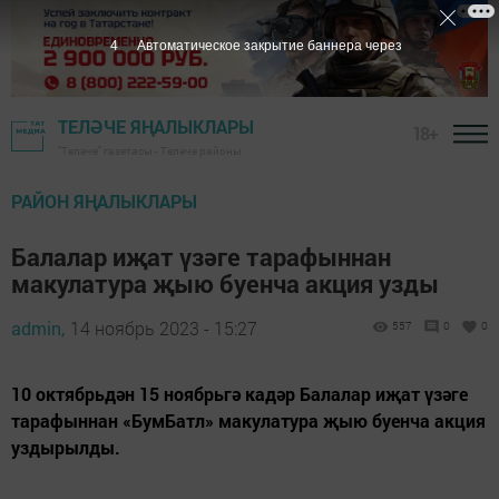
3
Автоматическое закрытие баннера через
ТЕЛӘЧЕ ЯҢАЛЫКЛАРЫ
18+
"Теләче" газетасы - Теләче районы
РАЙОН ЯҢАЛЫКЛАРЫ
Балалар иҗат үзәге тарафыннан
макулатура җыю буенча акция узды
admin,
14 ноябрь 2023 - 15:27
557
0
0
10 октябрьдән 15 ноябрьгә кадәр Балалар иҗат үзәге
тарафыннан «БумБатл» макулатура җыю буенча акция
уздырылды.