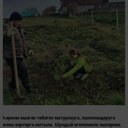
Һәркем яшәгән төбәген матурлауга, яшелләндерүгә
өлеш кертергә омтыла. Шундый игелелекле эшләрнең