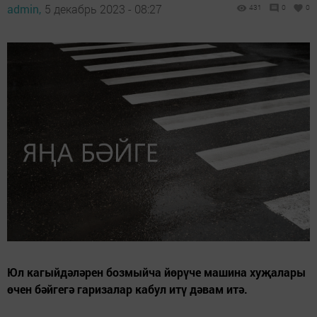
admin,
5 декабрь 2023 - 08:27
431
0
0
Юл кагыйдәләрен бозмыйча йөрүче машина хуҗалары
өчен бәйгегә гаризалар кабул итү дәвам итә.