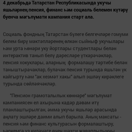
4 декабрьдә Татарстан Республикасында укучы
яшьләрнең пенсия, финанс һәм социаль белемен күтәрү
буенча мәгълүмати кампания старт ала.
Социаль фондның Татарстан бүлеге белгечләре гомуми
белем бирү мәктәпләренең өлкән сыйныф укучылары
һәм урта һөнәри уку йортлары студентлары белән
интерактив танып белү дәресләре үткәрәчәкләр,
пенсия хокуклары, аларның формалашу тәртибе белән
таныштырачаклар, булачак пенсия турында яшьтән үк
кайгырту һәм "ак хезмәт хакы" алып эшләү кирәклеге
турында сөйләячәкләр.
"Пенсион грамоталылык көннәре" мәгълүмат
кампаниясен ел ахырына кадәр дәвам итү
планлаштырылган, әмма укучы яшьләр арасында
аңлату эшләре даими алып барыла. Аның максаты -
пенсия һәм финанс культурасын формалаштыру,
һәркемгә үз киләчәге өчен шәхси җаваплылыкны