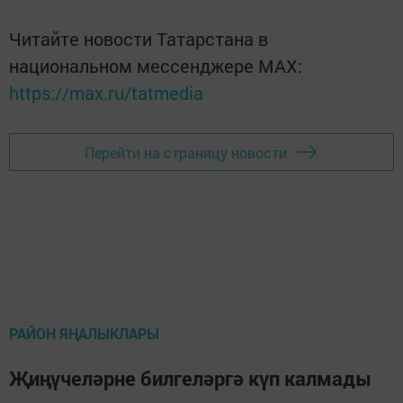
Читайте новости Татарстана в
национальном мессенджере MАХ:
https://max.ru/tatmedia
Перейти на страницу новости
РАЙОН ЯҢАЛЫКЛАРЫ
Җиңүчеләрне билгеләргә күп калмады