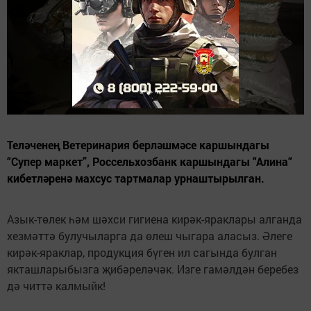
Теләченең Ветеринария берләшмәсе каршындагы
“Супер маркет”, Россельхозбанк каршындагы “Алина“
кибетләренә махсус тартмалар урнаштырылган.
Азык-төлек һәм шәхси гигиена кирәк-яраклары алганда
хезмәттә булучыларга да өлеш чыгара аласыз. Әлеге
кирәк-яраклар, продукция бүген ил сагында булган
якташларыбызга җибәреләчәк. Изге гамәлдән беребез
дә читтә калмыйк!