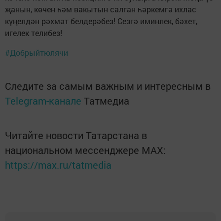
җанын, көчен һәм вакытын салган һәркемгә ихлас
күңелдән рәхмәт белдерәбез! Сезгә иминлек, бәхет,
игелек телибез!
#Добрыйтюлячи
Следите за самым важным и интересным в
Telegram-канале
Татмедиа
Читайте новости Татарстана в
национальном мессенджере MАХ:
https://max.ru/tatmedia