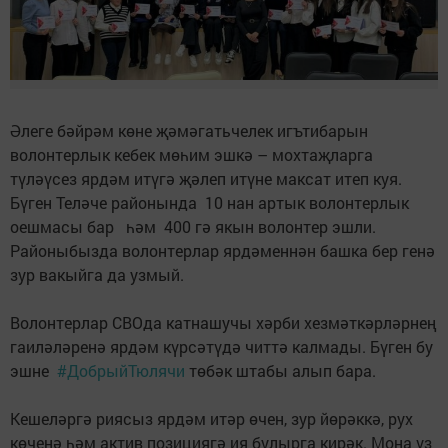
Әлеге бәйрәм көне җәмәгатьчелек игътибарын
волонтерлык кебек мөһим эшкә – мохтаҗларга
түләүсез ярдәм итүгә җәлеп итүне максат итеп куя.
Бүген Теләче районында 10 нан артык волонтерлык
оешмасы бар һәм 400 гә якын волонтер эшли.
Районыбызда волонтерлар ярдәменнән башка бер генә
зур вакыйга да узмый.
Волонтерлар СВОда катнашучы хәрби хезмәткәрләрнең
гаиләләренә ярдәм күрсәтүдә читтә калмады. Бүген бу
эшне
#ДобрыйТюлячи
төбәк штабы алып бара.
Кешеләргә риясыз ярдәм итәр өчен, зур йөрәккә, рух
көченә һәм актив позициягә ия булырга кирәк. Моңа үз