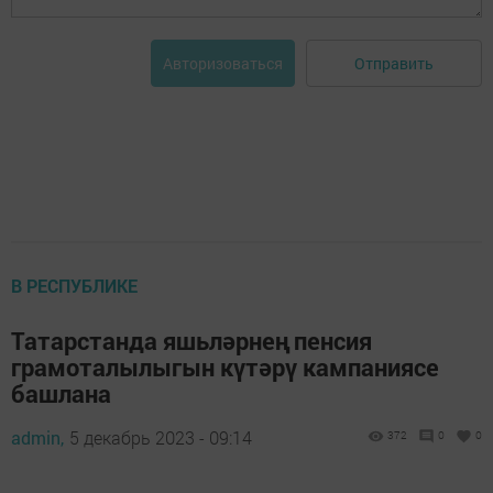
Отправить
Авторизоваться
В РЕСПУБЛИКЕ
Татарстанда яшьләрнең пенсия
грамоталылыгын күтәрү кампаниясе
башлана
admin,
5 декабрь 2023 - 09:14
372
0
0