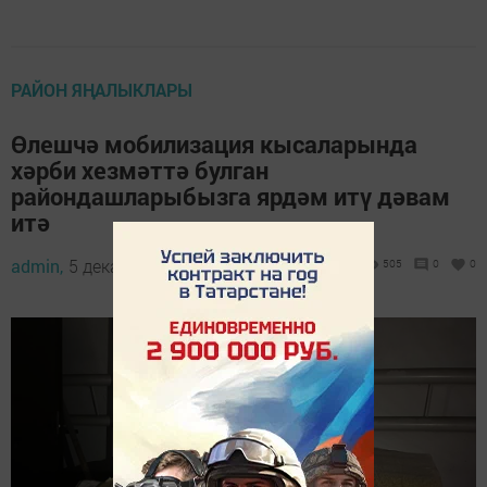
РАЙОН ЯҢАЛЫКЛАРЫ
Өлешчә мобилизация кысаларында
хәрби хезмәттә булган
райондашларыбызга ярдәм итү дәвам
итә
admin,
5 декабрь 2023 - 08:35
505
0
0