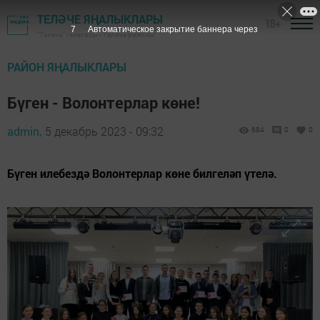
ТЕЛӘЧЕ ЯҢАЛЫКЛАРЫ
18+
6
Автоматическое закрытие баннера через
"Теләче" газетасы - Теләче районы
РАЙОН ЯҢАЛЫКЛАРЫ
Бүген - Волонтерлар көне!
admin,
5 декабрь 2023 - 09:32
684
0
0
Бүген илебездә Волонтерлар көне билгеләп үтелә.