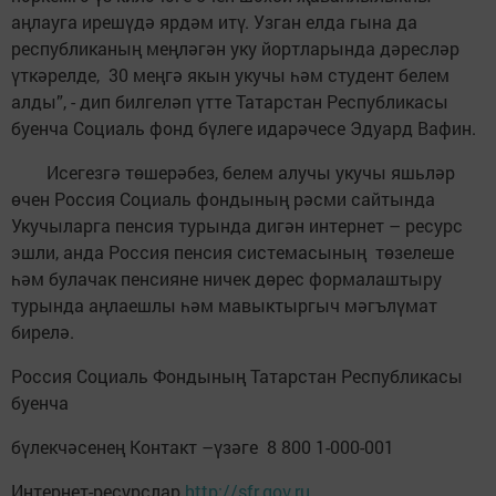
аңлауга ирешүдә ярдәм итү. Узган елда гына да
республиканың меңләгән уку йортларында дәресләр
үткәрелде, 30 меңгә якын укучы һәм студент белем
алды”, - дип билгеләп үтте Татарстан Республикасы
буенча Социаль фонд бүлеге идарәчесе Эдуард Вафин.
Исегезгә төшерәбез, белем алучы укучы яшьләр
өчен Россия Социаль фондының рәсми сайтында
Укучыларга пенсия турында дигән интернет – ресурс
эшли, анда Россия пенсия системасының төзелеше
һәм булачак пенсияне ничек дөрес формалаштыру
турында аңлаешлы һәм мавыктыргыч мәгълүмат
бирелә.
Россия Социаль Фондының Татарстан Республикасы
буенча
бүлекчәсенең Контакт –үзәге 8 800 1-000-001
Интернет-ресурслар
http://sfr.gov.ru