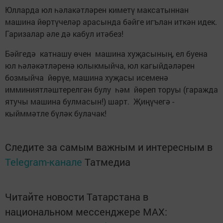
Юлларда юл һәлакәтләрен киметү максатыннан
машина йөртүчеләр арасында бәйге игълан иткән идек.
Гаризалар әле дә кабул итәбез!
Бәйгедә катнашу өчен машина хуҗасының, ел буена
юл һәләкәтләренә юлыкмыйча, юл кагыйдәләрен
бозмыйча йөрүе, машина хуҗасы исеменә
имминиятләштерелгән булу һәм йөреп торуы (гаражда
ятучы машина булмасын!) шарт. Җиңүчегә -
кыйммәтле бүләк булачак!
Следите за самым важным и интересным в
Telegram-канале
Татмедиа
Читайте новости Татарстана в
национальном мессенджере MАХ: