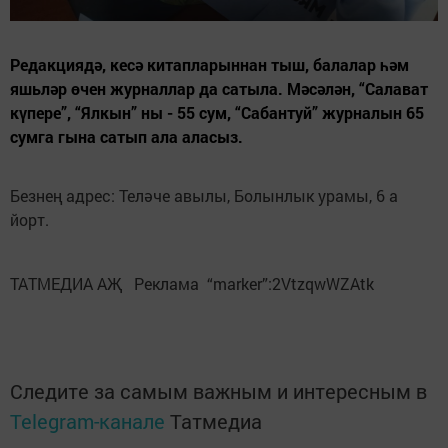
Редакциядә, кесә китапларыннан тыш, балалар һәм
яшьләр өчен журналлар да сатыла. Мәсәлән, “Салават
күпере”, “Ялкын” ны - 55 сум, “Сабантуй” журналын 65
сумга гына сатып ала аласыз.
Безнең адрес: Теләче авылы, Болынлык урамы, 6 а
йорт.
ТАТМЕДИА АҖ Реклама “marker”:2VtzqwWZAtk
Следите за самым важным и интересным в
Telegram-канале
Татмедиа