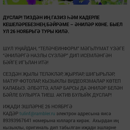
ДУСЛАР! ТИЗДӘН ИҢ ГАЗИЗ ҺӘМ КАДЕРЛЕ
КЕШЕЛӘРЕБЕЗНЕҢ БӘЙРӘМЕ – ӘНИЛӘР КӨНЕ. БЫЕЛ
УЛ 26 НОЯБРЬГӘ ТУРЫ КИЛӘ.
ШУЛ УҢАЙДАН, “ТЕЛӘЧЕИНФОРМ” МӘГЬЛҮМАТ ҮЗӘГЕ
“ӘНИЛӘРГӘ НАЗЛЫ СҮЗЛӘР” ДИП ИСЕМЛӘНГӘН
БӘЙГЕ ИГЪЛАН ИТӘ!
СЕЗДӘН ҖЫЛЫ ТЕЛӘКЛӘР, ҖЫРЛАР, ШИГЫРЬЛӘР,
МАТУР ФОТОЛАР, КЫЗЫКЛЫ ВИДЕОЯЗМАЛАР КӨТЕП
КАЛАБЫЗ. ӘЛБӘТТӘ, АЛАР БАРСЫ ДА ӘНИЛӘР БЕЛӘН
БӘЙЛЕ БУЛЫРГА ТИЕШ. АКТИВ БУЛЫЙК ДУСЛАР!
ИҖАДИ ЭШЛӘРНЕ 26 НОЯБРГӘ
КАДӘР
tulinf@rambler.ru
электрон адресына яисә
89393967641 номерына юлларга кирәк. Ахырдан иң
кызыклы, оригиналь дип табылган иҗади эшләрне