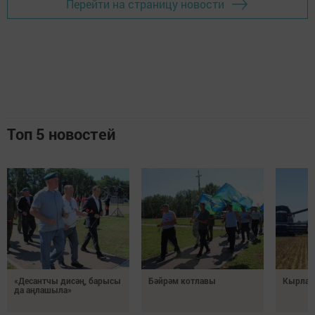
Перейти на страницу новости
Топ 5 новостей
«Десантчы дисәң, барысы
Бәйрәм котлавы
Кырлард
да аңлашыла»