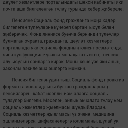
дәүләт хезмәтләре порталындагы шәхси кабинеты яки
почта аша билгеләнгән түләү турында хәбәр җибәрелә.
Пенсияне Социаль фонд гражданга моңа кадәр
билгеләгән түләүләрне күчереп барган ысул белән
җибәрәчәк. Фонд линиясе буенча бернинди түләүләр
булмаган очракта, гражданга, дәүләт хезмәтләре
порталында яки социаль фондның клиент хезмәтендә,
яисә күпфункцияле үзәккә мөрәҗәгать итеп, пенсия
алу ысулын сайларга кирәк. Моны кеше үзе яки аның
законлы вәкиле аша эшләргә мөмкин.
Пенсия билгеләнүдән тыш, Социаль фонд проактив
форматта инвалидлыгы булган гражданнарның
пенсияләрен кабат исәпли һәм аларга социаль
түләүләр билгели. Мәсәлән, айлык акчалата түләү һәм
социаль хезмәтләр җыелмасы шундыйлардан.
Социаль хезмәтләр җыелмасы үз эченә медицина
эшләнмәләрен, шифаханәләргә юлламаны, шулай ук
шәһәр яны электричкаларында бушлай йөрүне ала.