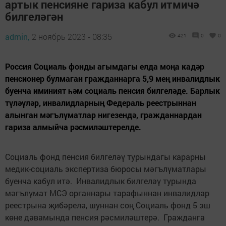
артык пенсияне гариза кабул итмичә
билгеләгән
admin,
2 ноябрь 2023 - 08:35
421
0
0
Россия Социаль фонды агымдагы елда моңа кадәр
пенсионер булмаган гражданнарга 5,9 мең инвалидлык
буенча иминият һәм социаль пенсия билгеләде. Барлык
түләүләр, инвалидларның Федераль реестрыннан
алынган мәгълүматлар нигезендә, гражданнардан
гариза алмыйча рәсмиләштерелде.
Социаль фонд пенсия билгеләү турындагы карарны
медик-социаль экспертиза бюросы мәгълүматлары
буенча кабул итә. Инвалидлык билгеләү турында
мәгълүмат МСЭ органнары тарафыннан инвалидлар
реестрына җибәрелә, шуннан соң Социаль фонд 5 эш
көне дәвамында пенсия рәсмиләштерә. Гражданга