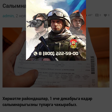
Салымнарны түләр вакыт
admin,
2 ноябрь 2023 - 09:03
487
0
0
Хөрмәтле райондашлар, 1 нче декабрьгә кадәр
салымнарыгызны түләргә чакырабыз.