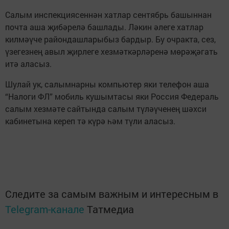
Салым инспекциясеннән хатлар сентябрь башыннан
почта аша җибәрелә башлады. Ләкин әлеге хатлар
килмәүче райондашларыбыз бардыр. Бу очракта, сез,
үзегезнең авыл җирлеге хезмәткәрләренә мөрәҗәгать
итә аласыз.
Шулай ук, салымнарны компьютер яки телефон аша
“Налоги ФЛ” мобиль кушымтасы яки Россия Федераль
салым хезмәте сайтында салым түләүченең шәхси
кабинетына кереп тә күрә һәм түли аласыз.
Следите за самым важным и интересным в
Telegram-канале
Татмедиа