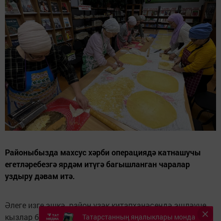
Районыбызда махсус хәрби операциядә катнашучы
егетләребезгә ярдәм итүгә багышланган чаралар
уздыру дәвам итә.
Әлеге изге эшкә район үзәк китапханәсендә эшләүче
кызлар бердәм кушылып, егетләребезгә токмач
Татарстанның яңалыклары монда