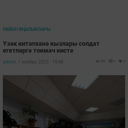
РАЙОН ЯҢАЛЫКЛАРЫ
Үзәк китапханә кызлары солдат
егетләргә токмач кисте
admin,
1 ноябрь 2023 - 15:46
582
0
0