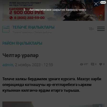
3
Автоматическое закрытие баннера через
ТЕЛӘЧЕ ЯҢАЛЫКЛАРЫ
18+
"Теләче" газетасы - Теләче районы
РАЙОН ЯҢАЛЫКЛАРЫ
Челтәр үрәләр
admin,
2 ноябрь 2023 - 12:59
957
0
0
Теләче халкы бердәмлек үрнәге күрсәтә. Махсус хәрби
операциядә катнашучы ир-егетләребезгә һәркем
кулыннан килгәнчә ярдәм итәргә тырыша.