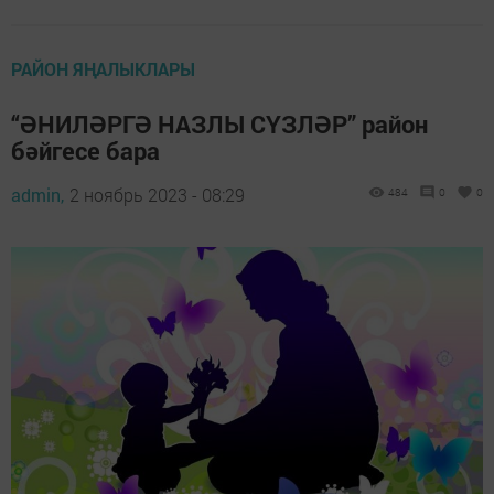
РАЙОН ЯҢАЛЫКЛАРЫ
“ӘНИЛӘРГӘ НАЗЛЫ СҮЗЛӘР” район
бәйгесе бара
admin,
2 ноябрь 2023 - 08:29
484
0
0