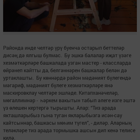
Районда инде челтәр үрү буенча остарып беттеләр
дисәң дә ялгыш булмас. Бу эшкә балалар иҗат үзәге
хезмәткәрләре башкалада узган мастер - классларда
өйрәнеп кайтты да, белгәннәрен башкалар белән дә
уртаклашты. Бу көннәрдә район мәдәният бүлегендә
мәгариф, мәдәният бүлеге хезмәткәрләре янә
маскировклау челтәре эшләде. Китапханәчеләр,
мөгаллимнәр - һәркем вакытын табып әлеге изге эштә
үз өлешен кертергә тырышты. Алар: “Тиз арада
якташларыбыз гына туган якларыбызга исән-сау
кайтсыннар, башкасы мөһим түгел”, - диләр. Аларның
теләкләре тиз арада тормышка ашсын дип кенә телисе
килә.