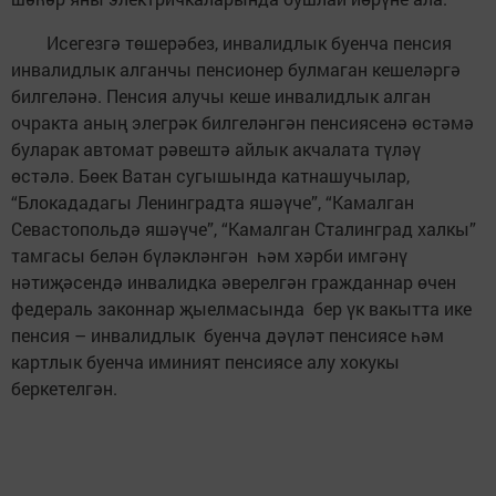
Исегезгә төшерәбез, инвалидлык буенча пенсия
инвалидлык алганчы пенсионер булмаган кешеләргә
билгеләнә. Пенсия алучы кеше инвалидлык алган
очракта аның элегрәк билгеләнгән пенсиясенә өстәмә
буларак автомат рәвештә айлык акчалата түләү
өстәлә. Бөек Ватан сугышында катнашучылар,
“Блокададагы Ленинградта яшәүче”, “Камалган
Севастопольдә яшәүче”, “Камалган Сталинград халкы”
тамгасы белән бүләкләнгән һәм хәрби имгәнү
нәтиҗәсендә инвалидка әверелгән гражданнар өчен
федераль законнар җыелмасында бер үк вакытта ике
пенсия – инвалидлык буенча дәүләт пенсиясе һәм
картлык буенча иминият пенсиясе алу хокукы
беркетелгән.