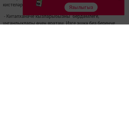
кистеләр.
Язылыгыз
- Китапханәче кызларыбызны бердәмлеге,
уңганлыклары өчен яратам. Изге эшкә без беренче
көннәрдән үк кушылдык: бердәм булып акча да
җыйдык, йон оекбашлар да бәйләдек, гуманитар ярдәм
туплауга да зур өлеш керттек. Бүген токмач кисү
эшендә катнашкан барысына да рәхмәт сүзләремне
җиткерәм. Тутырып җибәргәндә "Теләче районы
Теләче авылы китапханәчеләреннән Илебез
тынычлыгы өчен көрәшүче егетләребезгә. Бу догалы
ризык сезнең беләкләрегезгә көч, тән сихәте,
йөрәкләрегезгә дәрт, Җиңүгә ышаныч өстәсен иде.
Туган якларыбызга исән - сау әйләнеп кайтырга
язсын!" - дип язачакбыз диде китапханәләр челтәре
директоры Резедә Дәүлиева.