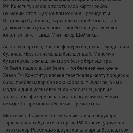
РФ Конституциясенә төзәтмәләр кертәчәкбез.
Бу мөһим этап. Бу уңайдан Россия Президенты
Владимир Путинның тырышлыгы илебезне тагын
да көчлерәк итү өчен алга таба берләшүгә, үсешкә
юнәлтелгән», — диде Минтимер Шәймиев.
Аның сүзләренчә, Россия федератив дәүләт булды һәм
булачак. «Безнең язмышыбыз шундый. Минемчә,
бу катлаулы язмыш, әмма ул безне берләштерә.
Ул безгә кадерле. Без бергә — ул бөтен илнең куәте.
Хәзер РФ Конституциясенә төзәтмәләр кертү процессы
бара, проблемалар бар һәм һәрвакыт булачак, әмма
мәдәни-дини үсеш өлешендә Россиянең барлык
халыклары фикере белән исәпләшү мөһим», — дип
өстәде Татарстанның беренче Президенты.
Минтимер Шәймиев бөтен халык тавыш бирүләре
тарафыннан кабул ителә торган РФ Конституциясенә
төзәтмәләр Россиядә яшәүче халыкларны берләштерү