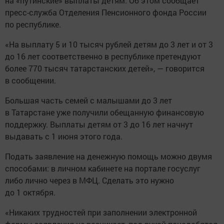
на «путинские» выплаты детям. Об этом сообщает
пресс-служба Отделения Пенсионного фонда России
по республике.
«На выплату 5 и 10 тысяч рублей детям до 3 лет и от 3
до 16 лет соответственно в республике претендуют
более 770 тысяч татарстанских детей», — говорится
в сообщении.
Большая часть семей с малышами до 3 лет
в Татарстане уже получили обещанную финансовую
поддержку. Выплаты детям от 3 до 16 лет начнут
выдавать с 1 июня этого года.
Подать заявление на денежную помощь можно двумя
способами: в личном кабинете на портале госуслуг
либо лично через в МФЦ. Сделать это нужно
до 1 октября.
«Никаких трудностей при заполнении электронной