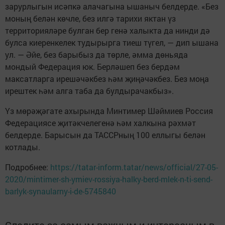
зарурлыгын исәпкә алачагына ышаныч белдерде. «Без
моның белән көчле, без илгә тарихи яктан үз
территорияләре булган бер генә халыкта да нинди дә
булса киеренкелек тудырырга тиеш түгел, — дип ышана
ул. — Әйе, без барыбыз да төрле, әмма дөньяда
мондый Федерация юк. Берләшеп без бердәм
максатларга ирешәчәкбез һәм җиңәчәкбез. Без моңа
ирештек һәм алга таба да булдырачакбыз».
Үз мөрәҗәгате ахырында Минтимер Шәймиев Россия
Федерациясе җитәкчелегенә һәм халкына рәхмәт
белдерде. Барысын да ТАССРның 100 еллыгы белән
котлады.
Подробнее:
https://tatar-inform.tatar/news/official/27-05-
2020/mintimer-sh-ymiev-rossiya-halky-berd-mlek-n-ti-send-
barlyk-synaularny-i-de-5745840