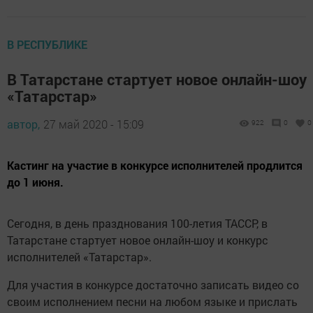
В РЕСПУБЛИКЕ
В Татарстане стартует новое онлайн-шоу
«Татарстар»
автор,
27 май 2020 - 15:09
922
0
0
Кастинг на участие в конкурсе исполнителей продлится
до 1 июня.
Сегодня, в день празднования 100-летия ТАССР, в
Татарстане стартует новое онлайн-шоу и конкурс
исполнителей «Татарстар».
Для участия в конкурсе достаточно записать видео со
своим исполнением песни на любом языке и прислать