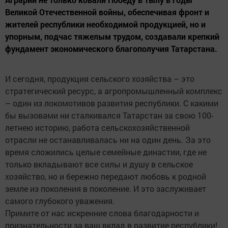
Великой Отечественной войны, обеспечивая фронт и
жителей республики необходимой продукцией, но и
упорным, подчас тяжелым трудом, создавали крепкий
фундамент экономического благополучия Татарстана.
И сегодня, продукция сельского хозяйства – это
стратегический ресурс, а агропромышленный комплекс
– один из локомотивов развития республики. С какими
бы вызовами ни сталкивался Татарстан за свою 100-
летнею историю, работа сельскохозяйственной
отрасли не останавливалась ни на один день. За это
время сложились целые семейные династии, где не
только вкладывают все силы и душу в сельское
хозяйство, но и бережно передают любовь к родной
земле из поколения в поколение. И это заслуживает
самого глубокого уважения.
Примите от нас искренние слова благодарности и
признательности за ваш вклад в развитие республики!