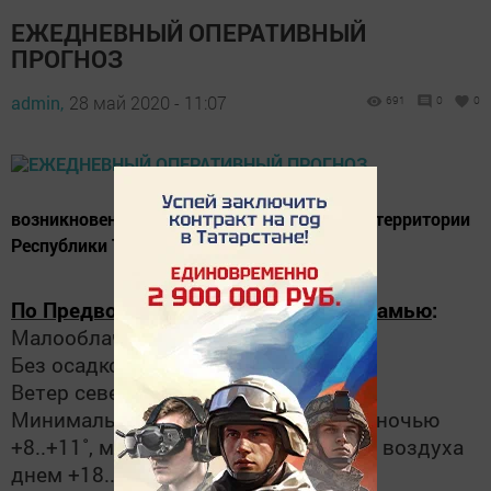
ЕЖЕДНЕВНЫЙ ОПЕРАТИВНЫЙ
ПРОГНОЗ
admin,
28 май 2020 - 11:07
691
0
0
возникновения чрезвычайных ситуаций на территории
Республики Татарстан на 28 мая 2020 года
П
о Предволжью и Западному Предкамью
:
Малооблачно.
Без осадков.
Ветер северо-западный 5-10 м/с.
Минимальная температура воздуха ночью
+8..+11˚, максимальная температура воздуха
днем +18..+21˚.