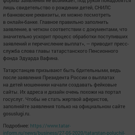
формы заявления не возникает, под рукой понадобятся
лишь свидетельство о рождении детей, СНИЛС
и банковские реквизиты, их можно посмотреть
в онлайн-банке. Главное правильно заполнить
заявление, в четком соответствии с документами, что
значительно ускорит процесс обработки поступивших
заявлений и перечисление выплат», — приводит пресс-
служба слова главы татарстанского Пенсионного
фонда Эдуарда Вафина.
Татарстанцев призывают быть бдительными, ведь
после заявления Президента России о выплатах
на детей мошенники начали создавать фейковые
сайты. Их адреса и дизайн очень похожи на портал
госуслуг. Чтобы не стать жертвой аферистов,
заполняйте заявления только на официальном сайте
gosuslugi.ru.
Подробнее:
https://www.tatar-
inform.ru/news/business/27-05-2020/tatarstan-poluchil-