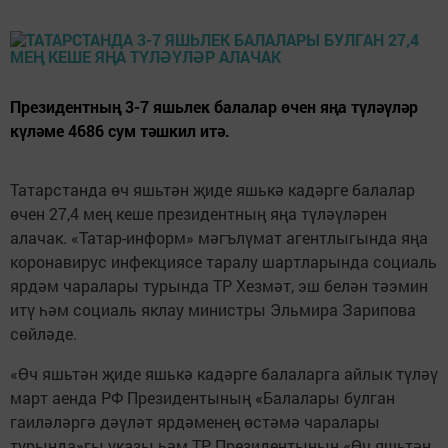
Президентның 3-7 яшьлек балалар өчен яңа түләүләр
күләме 4686 сум тәшкил итә.
Татарстанда өч яшьтән җиде яшькә кадәрге балалар
өчен 27,4 мең кеше президентның яңа түләүләрен
алачак. «Татар-информ» мәгълүмат агентлыгында яңа
коронавирус инфекциясе таралу шартларында социаль
ярдәм чаралары турында ТР Хезмәт, эш белән тәэмин
итү һәм социаль яклау министры Эльмира Зарипова
сөйләде.
«Өч яшьтән җиде яшькә кадәрге балаларга айлык түләү
март аенда РФ Президентының
«
Балалары булган
гаиләләргә дәүләт ярдәменең өстәмә чаралары
турында
»
гы указы һәм ТР Президентының
«
Өч яшьтән