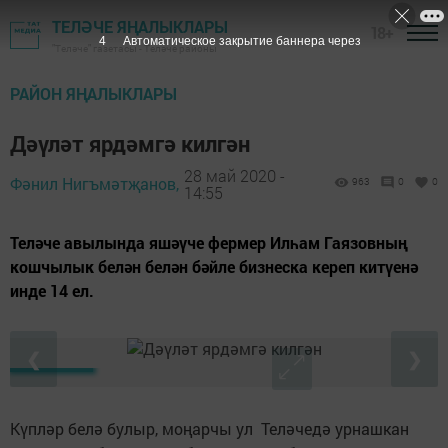
ТЕЛӘЧЕ ЯҢАЛЫКЛАРЫ
18+
3
Автоматическое закрытие баннера через
"Теләче" газетасы - Теләче районы
РАЙОН ЯҢАЛЫКЛАРЫ
Дәүләт ярдәмгә килгән
28 май 2020 -
Фәнил Нигъмәтҗанов,
963
0
0
14:55
Теләче авылында яшәүче фермер Илһам Гаязовның
кошчылык белән белән бәйле бизнеска кереп китүенә
инде 14 ел.
❮
❯
Күпләр белә булыр, моңарчы ул Теләчедә урнашкан