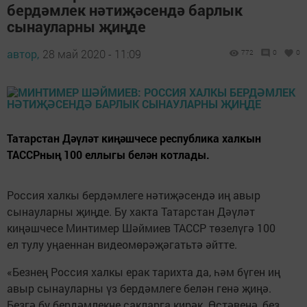
бердәмлек нәтиҗәсендә барлык
сынауларны җиңде
автор,
28 май 2020 - 11:09
772
0
0
Татарстан Дәүләт киңәшчесе республика халкын
ТАССРның 100 еллыгы белән котлады.
Россия халкы бердәмлеге нәтиҗәсендә иң авыр
сынауларны җиңде. Бу хакта Татарстан Дәүләт
киңәшчесе Минтимер Шәймиев ТАССР төзелүгә 100
ел тулу уңаеннан видеомөрәҗәгатьтә әйтте.
«Безнең Россия халкы ерак тарихта да, һәм бүген иң
авыр сынауларны үз бердәмлеге белән генә җиңә.
Безгә бу бердәмлекне сакларга кирәк. Өстәвенә, без