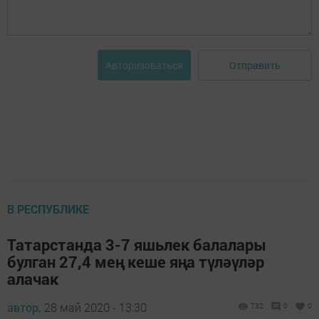
Отправить
Авторизоваться
В РЕСПУБЛИКЕ
Татарстанда 3-7 яшьлек балалары
булган 27,4 мең кеше яңа түләүләр
алачак
автор,
28 май 2020 - 13:30
732
0
0