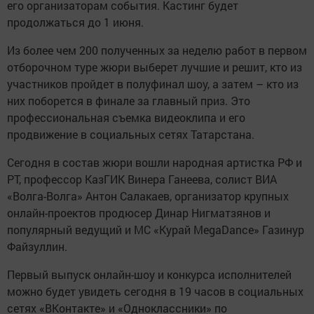
его организаторам события. Кастинг будет
продолжаться до 1 июня.
Из более чем 200 полученных за неделю работ в первом
отборочном туре жюри выберет лучшие и решит, кто из
участников пройдет в полуфинал шоу, а затем – кто из
них поборется в финале за главный приз. Это
профессиональная съемка видеоклипа и его
продвижение в социальных сетях Татарстана.
Сегодня в состав жюри вошли народная артистка РФ и
РТ, профессор КазГИК Винера Ганеева, солист ВИА
«Волга-Волга» Антон Салакаев, организатор крупных
онлайн-проектов продюсер Динар Нигматзянов и
популярный ведущий и МС «Курай MegaDance» Газинур
Файзуллин.
Первый выпуск онлайн-шоу и конкурса исполнителей
можно будет увидеть сегодня в 19 часов в социальных
сетях «ВКонтакте» и «Одноклассники» по