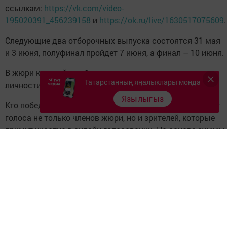
ссылкам:
https://vk.com/video-
195020391_456239158
и
https://ok.ru/live/1630517075609
.
Следующие два отборочных выпуска состоятся 31 мая
и 3 июня, полуфинал пройдет 7 июня, а финал – 10 июня.
В жюри каждый раз будут входить новые известные
Татарстанның яңалыклары монда
личности Татарстана, артисты и музыканты.
Язылыгыз
Кто победит в отборочных этапах и в самом шоу, решат
голоса не только членов жюри, но и зрителей, которые
примут участие в онлайн-голосовании. На основе суммы
баллов зрителей и жюри определится победитель
конкурса. Остальные финалисты получат утешительные
призы.
Подробнее:
https://www.tatar-inform.ru/news/politics/27-
05-2020/v-tatarstane-startuet-novoe-onlayn-shou-tatarstar