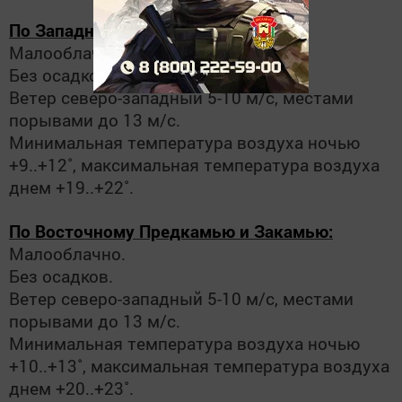
По Западному Закамью
:
Малооблачно.
Без осадков.
Ветер северо-западный 5-10 м/с, местами
порывами до 13 м/с.
Минимальная температура воздуха ночью
+9..+12˚, максимальная температура воздуха
днем +19..+22˚.
По Восточному Предкамью и Закамью:
Малооблачно.
Без осадков.
Ветер северо-западный 5-10 м/с, местами
порывами до 13 м/с.
Минимальная температура воздуха ночью
+10..+13˚, максимальная температура воздуха
днем +20..+23˚.