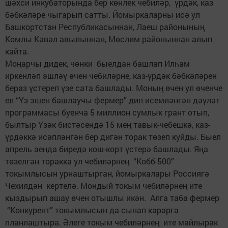
шәхси инкубаторында бер көнлек чебиләр, үрдәк, каз
бәбкәләре чыгарып сатты. Йомыркаларны исә ул
Башкортстан Республикасыннан, Лаеш районының
Комлы Кәвәл авылыннан, Мөслим районыннан алып
кайта.
Моңарчы дидек, чөнки быелдан башлап Илһам
иркенләп эшләү өчен чебиләрне, каз-үрдәк бәбкәләрен
бераз үстереп үзе сата башлады. Моның өчен ул өченче
ел “Үз эшен башлаучы фермер” дип исемләнгән дәүләт
программасы буенча 5 миллион сумлык грант отып,
былтыр Үзәк бистәсендә 15 мең тавык-чебешкә, каз-
үрдәккә исәпләнгән бер дигән торак төзеп куйды. Быел
апрель аенда биредә кош-корт үстерә башлады. Яңа
төзелгән торакка ул чебиләрнең “Кобб-500”
токымлысын урнаштырган, йомыркалары Россиягә
Чехиядән кертелә. Мондый токым чебиләрнең ите
кыздырып ашау өчен отышлы икән. Алга таба фермер
“Конкурент” токымлысын да сынап карарга
планлаштыра. Әлеге токым чебиләрнең ите майлырак