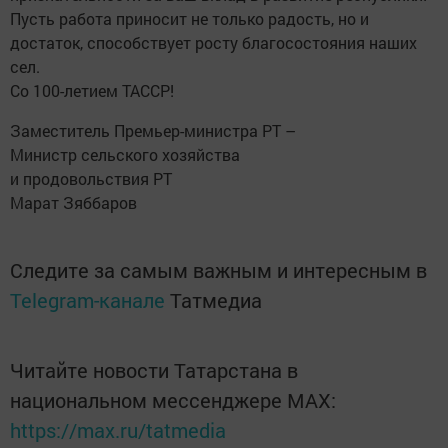
Пусть работа приносит не только радость, но и
достаток, способствует росту благосостояния наших
сел.
Со 100-летием ТАССР!
Заместитель Премьер-министра РТ –
Министр сельского хозяйства
и продовольствия РТ
Марат Зяббаров
Следите за самым важным и интересным в
Telegram-канале
Татмедиа
Читайте новости Татарстана в
национальном мессенджере MАХ:
https://max.ru/tatmedia