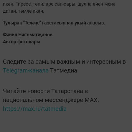
икән. Тиресе, тәпиләре сап-сары, шулпа өчен менә
дигән, тәмле икән.
Тулырак "Теләче" газетасыннан укый аласыз.
Фәнил Нигъмәтҗанов
Автор фотолары
Следите за самым важным и интересным в
Telegram-канале
Татмедиа
Читайте новости Татарстана в
национальном мессенджере MАХ:
https://max.ru/tatmedia