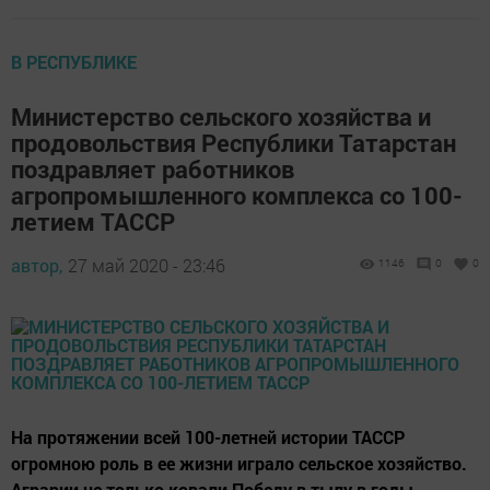
В РЕСПУБЛИКЕ
Министерство сельского хозяйства и
продовольствия Республики Татарстан
поздравляет работников
агропромышленного комплекса со 100-
летием ТАССР
автор,
27 май 2020 - 23:46
1146
0
0
На протяжении всей 100-летней истории ТАССР
огромною роль в ее жизни играло сельское хозяйство.
Аграрии не только ковали Победу в тылу в годы