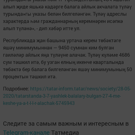
алып җиде яшькә кадәрге балага айлык акчалата түләү
турында
»
гы указы белән билгеләнгән. Түләү адреслы
характерда һәм гражданнарның керемнәрен исәпкә
алып түләнә», - дип хәбәр итте ул.
Республикада җан башына уртача керем төбәктәге
яшәү минимумыннан — 9450 сумнан ким булган
гаиләләр айлык яңа түләүне алачак. Түләү күләме 4686
сум тәшкил итә, бу узган елның икенче кварталында
төбәктә бер балага билгеләнгән яшәү минимумының 50
процентын тәшкил итә.
Подробнее:
https://tatar-inform.tatar/news/society/28-05-
2020/tatarstanda-3-7-yashlek-balalary-bulgan-27-4-me-
keshe-ya-a-t-l-l-r-alachak-5745943
Следите за самым важным и интересным в
Telegram-канале
Татмедиа