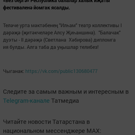
«Без бергә» Республика балалар халык иҗаты
фестиваленә йомгак ясалды.
Теләче урта мәктәбенең "Илһам" театр коллективы l
дәрәҗә (җитәкчеләре Алсу Җиһаншина). "Балачак"
дуэты - ll дәрәҗә (Светлана Хәбирова) дипломга
ия булды. Алга таба да уңышлар телибез!
Чыганак:
https://vk.com/public130680477
Следите за самым важным и интересным в
Telegram-канале
Татмедиа
Читайте новости Татарстана в
национальном мессенджере MАХ: