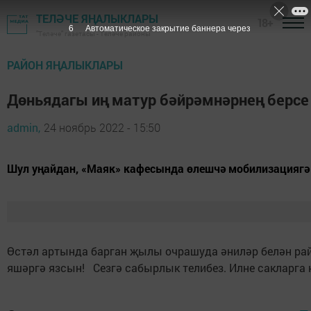
ТЕЛӘЧЕ ЯҢАЛЫКЛАРЫ
18+
5
Автоматическое закрытие баннера через
"Теләче" газетасы - Теләче районы
РАЙОН ЯҢАЛЫКЛАРЫ
Дөньядагы иң матур бәйрәмнәрнең берсе
admin,
24 ноябрь 2022 - 15:50
Шул уңайдан, «Маяк» кафесында өлешчә мобилизацияг
Өстәл артында барган җылы очрашуда әниләр белән рай
яшәргә язсын! Сезгә сабырлык телибез. Илне сакларга к