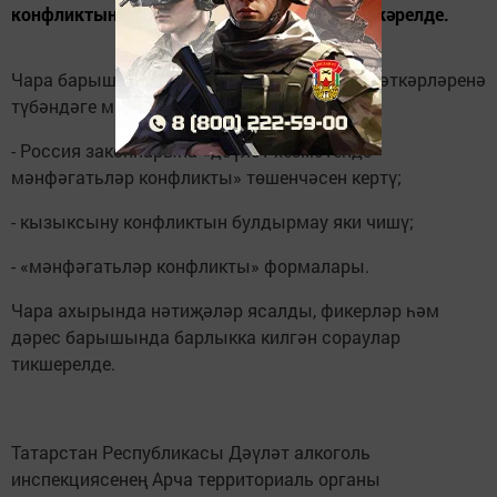
конфликтын кисәтү» дигән темага дәрес үткәрелде.
Чара барышында территориаль орган хезмәткәрләренә
түбәндәге мәгълүмат җиткерелде:
- Россия законнарына «дәүләт хезмәтендә
мәнфәгатьләр конфликты» төшенчәсен кертү;
- кызыксыну конфликтын булдырмау яки чишү;
- «мәнфәгатьләр конфликты» формалары.
Чара ахырында нәтиҗәләр ясалды, фикерләр һәм
дәрес барышында барлыкка килгән сораулар
тикшерелде.
Татарстан Республикасы Дәүләт алкоголь
инспекциясенең Арча территориаль органы