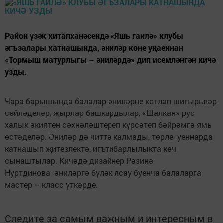
Район үзәк китапханәсендә «Яшь гаилә» клубы
әгъзалары катнашында, әниләр көне уңаеннан
«Тормыш матурлыгы – әниләрдә» дип исемләнгән кичә
узды.
Чара барышында балалар әниләрне котлап шигырьләр
сөйләделәр, җырлар башкардылар, «Шалкан» рус
халык әкиятен сәхнәләштереп күрсәтеп бәйрәмгә ямь
өстәделәр. Әниләр дә читтә калмады, төрле уеннарда
катнашып җитезлектә, игътибарлылыкта көч
сынаштылар. Кичәдә дизайнер Рәзинә
Нуртдинова әниләргә бүләк ясау буенча балаларга
мастер – класс үткәрде.
Следите за самым важным и интересным в