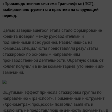
«Производственная система Транснефть» (ПСТ),
выбирали инструменты и практики на следующий
период.
Целью завершившегося этапа стало формирование
кредита доверия между руководителями и
подчиненными всех уровней. Разделившись на
команды, специалисты представляли результаты
стажировок по основным направлениям
производственной деятельности. Обратную связь от
коллег получили в виде комментариев, уточнений или
замечаний.
Ощутимый эффект принесла стажировка группы по
направлению «Транспорт». Примененный инструмент
«Хронометраж процессов» позволил выявить и
исключить не представляющие ценность документы. В