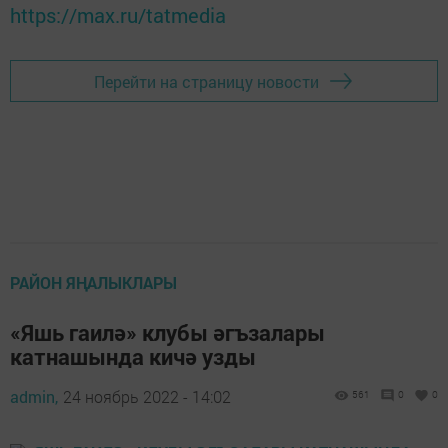
https://max.ru/tatmedia
Перейти на страницу новости
РАЙОН ЯҢАЛЫКЛАРЫ
«Яшь гаилә» клубы әгъзалары
катнашында кичә узды
admin,
24 ноябрь 2022 - 14:02
561
0
0