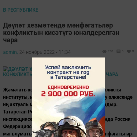
В РЕСПУБЛИКЕ
Дәүләт хезмәтендә мәнфәгатьләр
конфликтын кисәтүгә юнәлдерелгән
чара
admin,
24 ноябрь 2022 - 11:34
470
0
0
Җәмәгать хезмәтендәге мәнфәгатьләр конфликты
институты, мөгаен, коррупциягә каршы тору өлкәсендә
иң актуаль мәсьәләләрнең берсе булып торадыр.
Татарстан Республикасы Дәүләт алкоголь
инспекциясенең Арча территориаль органында Россия
Федерациясе Прокуратурасы университеты
мәгълүматы буенча «Дәүләт хезмәтендә мәнфәгатьләр