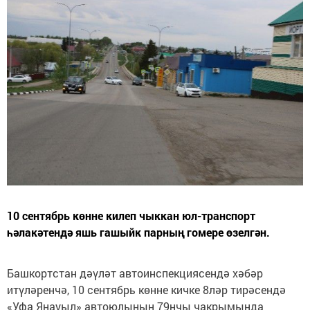
10 сентябрь көнне килеп чыккан юл-транспорт
һәлакәтендә яшь гашыйк парның гомере өзелгән.
Башкортстан дәүләт автоинспекциясендә хәбәр
итүләренчә, 10 сентябрь көнне кичке 8ләр тирәсендә
«Уфа Яңауыл» автоюлының 79нчы чакрымында