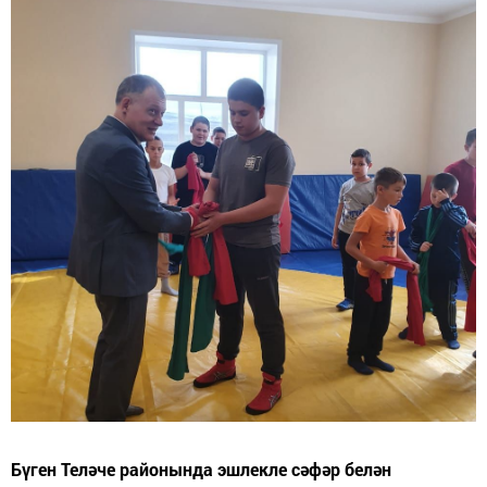
Бүген Теләче районында эшлекле сәфәр белән