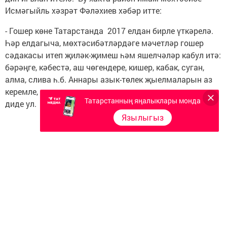
Исмәгыйль хәзрәт Фәләхиев хәбәр итте:
- Гошер көне Татарстанда 2017 елдан бирле үткәрелә.
Һәр елдагыча, мөхтәсибәтләрдәге мәчетләр гошер
сәдакасы итеп җиләк-җимеш һәм яшелчәләр кабул итә:
бәрәңге, кәбестә, аш чөгендере, кишер, кабак, суган,
алма, слива һ.б. Аннары азык-төлек җыелмаларын аз
керемле, мохтаҗ кешеләргә тапшыру оештырылачак, -
Татарстанның яңалыклары монда
диде ул.
Язылыгыз
Следите за самым важным и интересным в
Telegram-канале
Татмедиа
Читайте новости Татарстана в
национальном мессенджере MАХ: