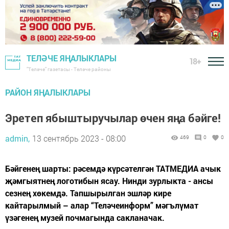
ТЕЛӘЧЕ ЯҢАЛЫКЛАРЫ
18+
"Теләче" газетасы - Теләче районы
РАЙОН ЯҢАЛЫКЛАРЫ
Эретеп ябыштыручылар өчен яңа бәйге!
admin,
13 сентябрь 2023 - 08:00
469
0
0
Бәйгенең шарты: рәсемдә күрсәтелгән ТАТМЕДИА ачык
җәмгыятнең логотибын ясау. Нинди зурлыкта - ансы
сезнең хөкемдә. Тапшырылган эшләр кире
кайтарылмый – алар “Теләчеинформ” мәгълүмат
үзәгенең музей почмагында сакланачак.