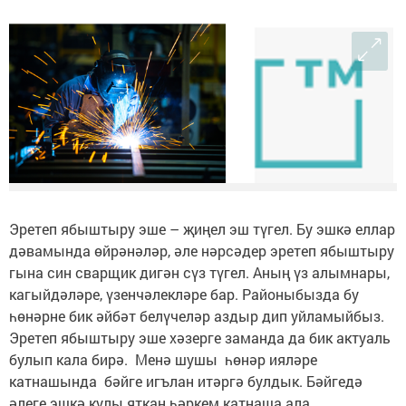
Эретеп ябыштыру эше – җиңел эш түгел. Бу эшкә еллар
дәвамында өйрәнәләр, әле нәрсәдер эретеп ябыштыру
гына син сварщик дигән сүз түгел. Аның үз алымнары,
кагыйдәләре, үзенчәлекләре бар. Районыбызда бу
һөнәрне бик әйбәт белүчеләр аздыр дип уйламыйбыз.
Эретеп ябыштыру эше хәзерге заманда да бик актуаль
булып кала бирә. Менә шушы һөнәр ияләре
катнашында бәйге игълан итәргә булдык. Бәйгедә
әлеге эшкә кулы яткан һәркем катнаша ала.