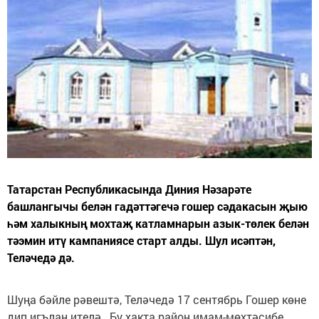
Татарстан Республикасында Диния Нәзарәте
башлангычы белән гадәттәгечә гошер сәдакасын җыю
һәм халыкның мохтаҗ катламнарын азык-төлек белән
тәэмин итү кампаниясе старт алды. Шул исәптән,
Теләчедә дә.
Шуңа бәйле рәвештә, Теләчедә 17 сентябрь Гошер көне
дип игълан ителә. Бу хакта район имам-мөхтәсибе