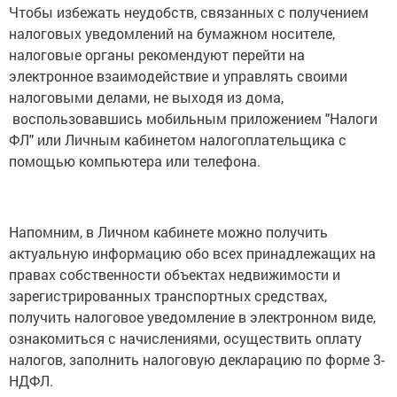
Чтобы избежать неудобств, связанных с получением
налоговых уведомлений на бумажном носителе,
налоговые органы рекомендуют перейти на
электронное взаимодействие и управлять своими
налоговыми делами, не выходя из дома,
воспользовавшись мобильным приложением "Налоги
ФЛ" или Личным кабинетом налогоплательщика с
помощью компьютера или телефона.
Напомним, в Личном кабинете можно получить
актуальную информацию обо всех принадлежащих на
правах собственности объектах недвижимости и
зарегистрированных транспортных средствах,
получить налоговое уведомление в электронном виде,
ознакомиться с начислениями, осуществить оплату
налогов, заполнить налоговую декларацию по форме 3-
НДФЛ.