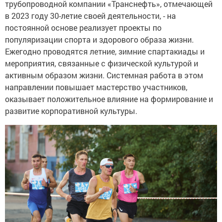
трубопроводной компании «Транснефть», отмечающей
в 2023 году 30-летие своей деятельности, - на
постоянной основе реализует проекты по
популяризации спорта и здорового образа жизни.
Ежегодно проводятся летние, зимние спартакиады и
мероприятия, связанные с физической культурой и
активным образом жизни. Системная работа в этом
направлении повышает мастерство участников,
оказывает положительное влияние на формирование и
развитие корпоративной культуры.