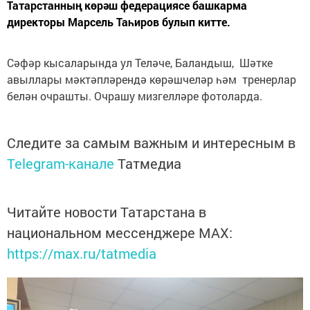
Татарстанның көрәш федерациясе башкарма
директоры Марсель Таһиров булып китте.
Сәфәр кысаларында ул Теләче, Баландыш, Шәтке
авыллары мәктәпләрендә көрәшчеләр һәм тренерлар
белән очрашты. Очрашу мизгелләре фотоларда.
Следите за самым важным и интересным в
Telegram-канале
Татмедиа
Читайте новости Татарстана в
национальном мессенджере MАХ:
https://max.ru/tatmedia