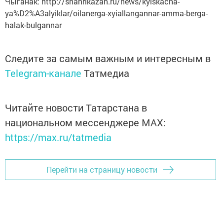
Чыганак: http://shahrikazan.ru/news/kyiskacha-
ya%D2%A3alyiklar/oilanerga-xyiallangannar-amma-berga-
halak-bulgannar
Следите за самым важным и интересным в
Telegram-канале
Татмедиа
Читайте новости Татарстана в
национальном мессенджере MАХ:
https://max.ru/tatmedia
Перейти на страницу новости