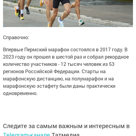
Справочно:
Впервые Пермский марафон состоялся в 2017 году. В
2023 году он прошел в шестой раз и собрал рекордное
количество участников - 12 тысяч человек из 53
регионов Российской Федерации. Старты на
марафонскую дистанцию, на полумарафон и на
марафонскую эстафету были даны практически
одновременно.
Следите за самым важным и интересным в
Telegram-канале
Татмедиа