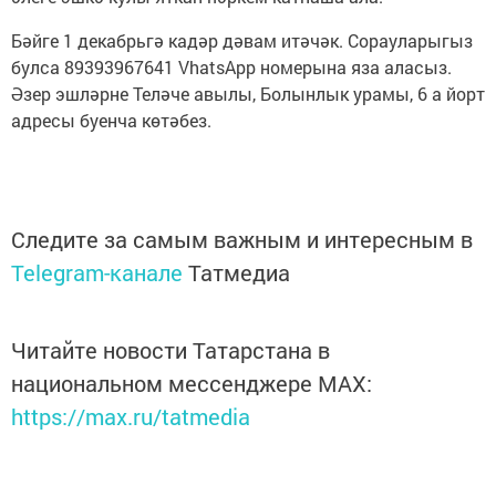
Бәйге 1 декабрьгә кадәр дәвам итәчәк. Сорауларыгыз
булса 89393967641 VhatsApp номерына яза аласыз.
Әзер эшләрне Теләче авылы, Болынлык урамы, 6 а йорт
адресы буенча көтәбез.
Следите за самым важным и интересным в
Telegram-канале
Татмедиа
Читайте новости Татарстана в
национальном мессенджере MАХ:
https://max.ru/tatmedia