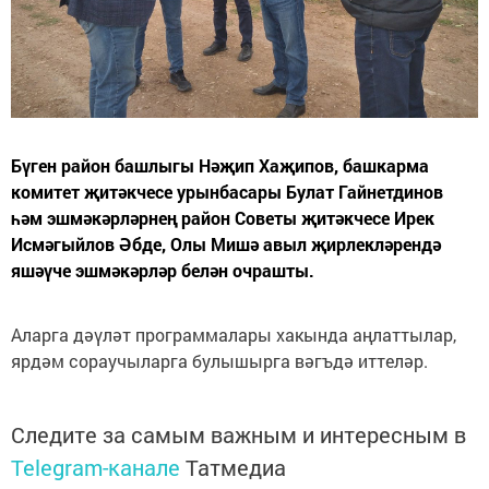
Бүген район башлыгы Нәҗип Хаҗипов, башкарма
комитет җитәкчесе урынбасары Булат Гайнетдинов
һәм эшмәкәрләрнең район Советы җитәкчесе Ирек
Исмәгыйлов Әбде, Олы Мишә авыл җирлекләрендә
яшәүче эшмәкәрләр белән очрашты.
Аларга дәүләт программалары хакында аңлаттылар,
ярдәм сораучыларга булышырга вәгъдә иттеләр.
Следите за самым важным и интересным в
Telegram-канале
Татмедиа