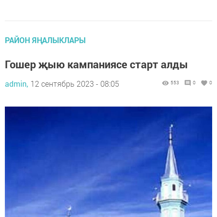
РАЙОН ЯҢАЛЫКЛАРЫ
Гошер җыю кампаниясе старт алды
admin,
12 сентябрь 2023 - 08:05
553
0
0