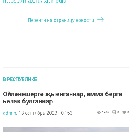
https://max.ru/tatmedia
Перейти на страницу новости
В РЕСПУБЛИКЕ
Өйләнешергә җыенганнар, әмма бергә
һәлак булганнар
admin,
13 сентябрь 2023 - 07:53
1946
0
0