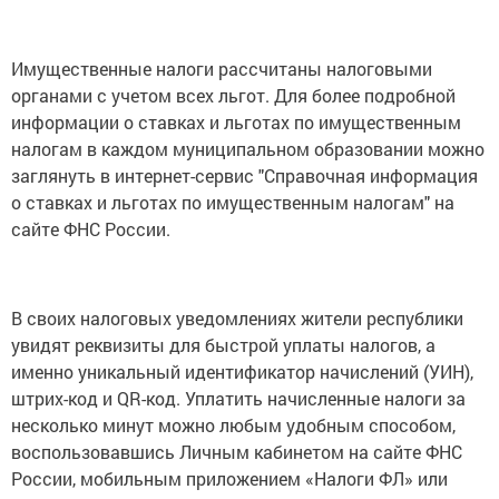
Имущественные налоги рассчитаны налоговыми
органами с учетом всех льгот. Для более подробной
информации о ставках и льготах по имущественным
налогам в каждом муниципальном образовании можно
заглянуть в интернет-сервис "Справочная информация
о ставках и льготах по имущественным налогам" на
сайте ФНС России.
В своих налоговых уведомлениях жители республики
увидят реквизиты для быстрой уплаты налогов, а
именно уникальный идентификатор начислений (УИН),
штрих-код и QR-код. Уплатить начисленные налоги за
несколько минут можно любым удобным способом,
воспользовавшись Личным кабинетом на сайте ФНС
России, мобильным приложением «Налоги ФЛ» или