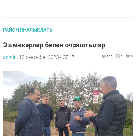
РАЙОН ЯҢАЛЫКЛАРЫ
Эшмәкәрләр белән очраштылар
admin,
13 сентябрь 2023 - 07:47
756
0
0