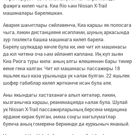
фаҗига килеп чыга. Киа Rio һәм Nissan X-Trail
машиналары бәрелешкән.
Авария шаһитлары сөйләвенчә, Киа каршы як полосага
чыга, ләкин дистанцияне исәпләми, шуның аркасында
зур тизлектә башка машинага килеп бәрелә.
Бәрелү шулкадар көчле була ки, ике чит ил машинасы
да юл читенә оча һәм әйләнеп каплана. Иң күп зыян
Киа Риога туры килә: аның алгы өлешеннән бары тимер
өеме генә калган. Чит ил машинасы пассажиры 18
яшьлек кыз каза урынында ук һәлак булган. 22 яшьлек
шофер табиблар килеп җиткәнче исән була әле.
Аны якындагы хастаханәгә алып китәләр, ләкин,
кызганычка каршы, реанимациядә һәлак була. Шулай
ук Nissan X-Trail пассажирларының берсенә медицина
ярдәме кирәк булган, әмма соңгы мәгълүматлар
буенча аның гомеренә бернинди дә куркыныч янамый.