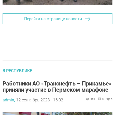
Перейти на страницу новости
В РЕСПУБЛИКЕ
Работники АО «Транснефть – Прикамье»
приняли участие в Пермском марафоне
admin,
12 сентябрь 2023 - 16:02
523
0
0