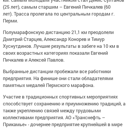
(25 лет), самым старшим – Евгений Пичкалев (60
лет). Трасса пролегала по центральным городам г.
Перми.
Полумарафонскую дистанцию 21,1 км преодолели
Дмитрий Старцев, Александр Конорев и Тимур
Хуснутдинов. Лучшие результаты в забеге на 10 км в
своих возрастных категориях показали Евгений
Пичкалев и Алексей Павлов.
Выбранные дистанции пробежали все работники
предприятия. На финише они стали обладателями
памятных медалей Пермского марафона.
Участие в традиционных спортивных мероприятиях
способствует сохранению и приумножению традиций, а
также укреплению связей между трудовыми
коллективами предприятия. АО «Транснефть –
Прикамье» - дочернее предприятие крупнейшей в мире