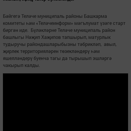
Бәйгегә Теләче муниципаль районы Башкарма
комитеты һәм «Теләчеинформ» мәгълүмат үзәге старт
биргән иде. Бүләкләрне Теләче муниципаль район
башлыгы Нәҗип Хаҗипов тапшырып, матурлык
тудыручы райондашларыбызны тәбрикләп, авыл,
җирлек территорияләрен төзекләндерү һәм
яшелләндерү буенча тагы да тырышып эшләргә
чакырып калды.