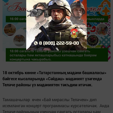
18 октябрь көнне «Татарстанның мәдәни башкаласы»
бәйгесе кысаларында «Сәйдәш» мәдәният үзәгендә
Теләче районы үз мәдәниятен тәкъдим итәчәк.
Тамашачылар өчен «Бай мираслы Теләчем» дип
исемләнгән концерт программасы күрсәтеләчәк. Анда
Теләче районының үзешчән сәнгать осталары һәм