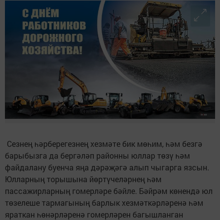
Сезнең һәрберегезнең хезмәте бик мөһим, һәм безгә
барыбызга да бергәләп районны юллар төзү һәм
файдалану буенча яңа дәрәҗәгә алып чыгарга язсын.
Юлларның торышына йөртүчеләрнең һәм
пассажирларның гомерләре бәйле. Бәйрәм көнендә юл
төзелеше тармагының барлык хезмәткәрләренә һәм
яраткан һөнәрләренә гомерләрен багышланган