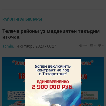
РАЙОН ЯҢАЛЫКЛАРЫ
Теләче районы үз мәдәниятен тәкъдим
итәчәк
admin,
14 октябрь 2023 - 08:27
574
0
0