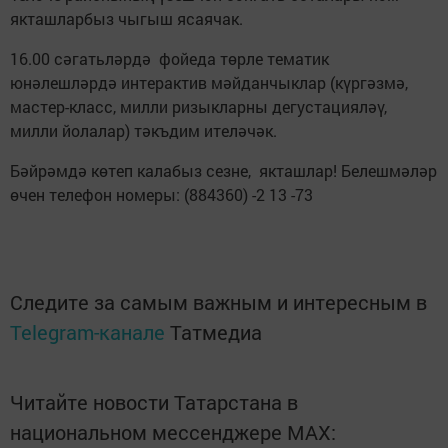
якташларбыз чыгыш ясаячак.
16.00 сәгатьләрдә фойеда төрле тематик
юнәлешләрдә интерактив мәйданчыклар (күргәзмә,
мастер-класс, милли ризыкларны дегустацияләү,
милли йолалар) тәкъдим ителәчәк.
Бәйрәмдә көтеп калабыз сезне, якташлар! Белешмәләр
өчен телефон номеры: (884360) -2 13 -73
Следите за самым важным и интересным в
Telegram-канале
Татмедиа
Читайте новости Татарстана в
национальном мессенджере MАХ: