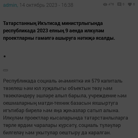
admin,
14 октябрь 2023 - 16:38
476
0
0
Татарстанның Икътисад министрлыгында
республикада 2023 елның 9 аенда илкүләм
проектларны гамәлгә ашыруга нәтиҗә ясалды.
Республикада социаль әһәмияткә ия 579 капиталь
төзелеш һәм юл хуҗалыгы объектын төзү һәм
төзекләндерү эшләре алып барыла, учреждение һәм
оешмаларның матди-техник базасын яхшыртуга
игътибар бирелә һәм яңа җиһазлар сатып алына.
Илкүләм проектлар кысаларында татарстанлыларга
төрле ярдәм чаралары күрсәтү, социаль түләүләр
билгеләү һәм укытулар оештыру да каралган.