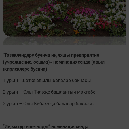
"Төзекләндерү буенча иң яхшы предприятие
(учреждение, оешма)» номинациясендә (авыл
җирлекләре буенча):
1 урын - Шәтке авылы балалар бакчасы
2 урын – Олы Тиләҗе башлангыч мәктәбе
3 урын – Олы Кибәхуҗа балалар бакчасы
“Иң матур ишегалды” номинациясендә: