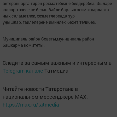
ветераннарга тирән рәхмәтебезне белдерәбез. Эшләре
юллар төзелеше белән бәйле барлык хезмәткәрләргә
нык сәламәтлек, хезмәтләрендә зур
уңышлар, гаиләләренә иминлек, бәхет телибез.
Муниципаль район Советы,муниципаль район
башкарма комитеты.
Следите за самым важным и интересным в
Telegram-канале
Татмедиа
Читайте новости Татарстана в
национальном мессенджере MАХ:
https://max.ru/tatmedia