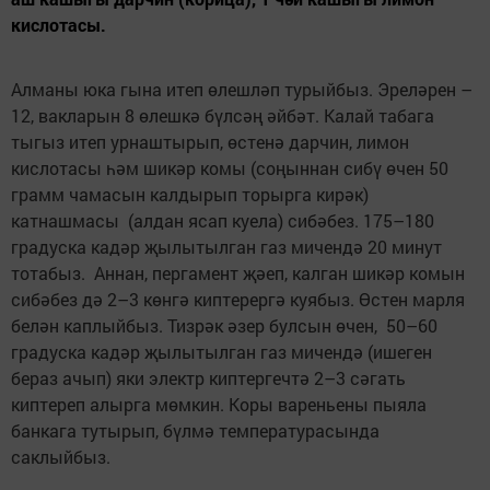
кислотасы.
Алманы юка гына итеп өлешләп турыйбыз. Эреләрен –
12, вакларын 8 өлешкә бүлсәң әйбәт. Калай табага
тыгыз итеп урнаштырып, өстенә дарчин, лимон
кислотасы һәм шикәр комы (соңыннан сибү өчен 50
грамм чамасын калдырып торырга кирәк)
катнашмасы (алдан ясап куела) сибәбез. 175–180
градуска кадәр җылытылган газ мичендә 20 минут
тотабыз. Аннан, пергамент җәеп, калган шикәр комын
сибәбез дә 2–3 көнгә киптерергә куябыз. Өстен марля
белән каплыйбыз. Тизрәк әзер булсын өчен, 50–60
градуска кадәр җылытылган газ мичендә (ишеген
бераз ачып) яки электр киптергечтә 2–3 сәгать
киптереп алырга мөмкин. Коры вареньены пыяла
банкага тутырып, бүлмә температурасында
саклыйбыз.