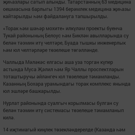
җиһазлары сатып алынды. Татарстанның 63 медицина
оешмасына барлыгы 1394 берәмлек медицина җиһазы
кайтарылды һәм файдалануга тапшырылды.
«Торак һәм шәһәр мохите» илкүләм проекты буенча
Тукай районының Белоус һәм Биклән авылларында су
белән тәэмин итү челтәре, Буада тышкы инженерлык
һәм юл челтәрләре төзелеше төгәлләнде.
Чаллыда Мәләкәс елгасы аша уза торган күпер
астында Муса Җәлил һәм Яр Чаллы проспектларын
тоташтыручы әйләнгеч юл төзелеше тәмамланды.
Казанның Бохара урамындагы торак комплекс янында
юл эшләре башкарылды.
Нурлат районында суалгыч корылмасы булган су
белән тәэмин итү системасы төзелеше тәмамланып
килә.
14 иҗтимагый киңлек төзекләндерелде (Казанда һәм