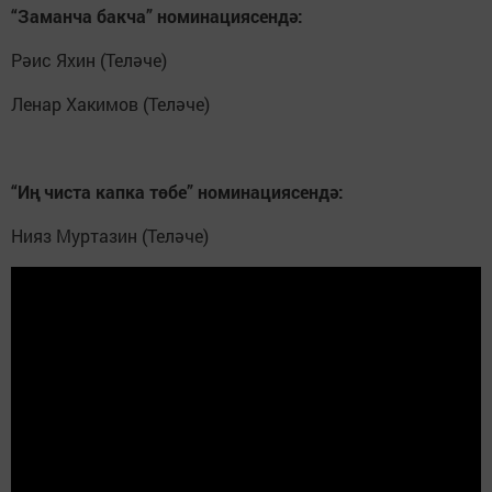
“Заманча бакча” номинациясендә:
Рәис Яхин (Теләче)
Ленар Хакимов (Теләче)
“Иң чиста капка төбе” номинациясендә:
Нияз Муртазин (Теләче)