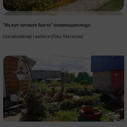
“Иң күп чәчәкле бакча” номинациясендә:
Шагабиевлар гаиләсе (Олы Мәтәскә)