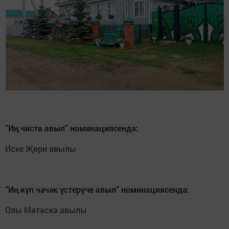
“Иң чиста авыл” номинациясендә:
Иске Җөри авылы
“Иң күп чәчәк үстерүче авыл” номинациясендә:
Олы Мәтәскә авылы