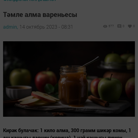
Тәмле алма вареньесы
admin,
14 октябрь 2023 - 08:31
577
0
0
Кирәк булачак: 1 кило алма, 300 грамм шикәр комы, 1
аш кашыгы дарчин (корица), 1 чәй кашыгы лимон