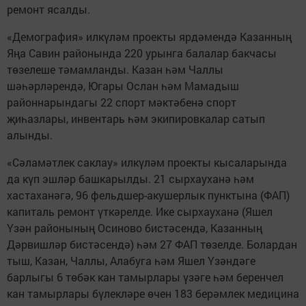
ремонт ясалды.
«Демография» илкүләм проекты ярдәмендә Казанның
Яңа Савин районында 220 урынга балалар бакчасы
төзелеше тәмамланды. Казан һәм Чаллы
шәһәрләрендә, Югары Ослан һәм Мамадыш
районнарындагы 22 спорт мәктәбенә спорт
җиһазлары, инвентарь һәм экипировкалар сатып
алынды.
«Сәламәтлек саклау» илкүләм проекты кысаларында
да күп эшләр башкарылды. 21 сырхауханә һәм
хастаханәгә, 96 фельдшер-акушерлык пунктына (ФАП)
капиталь ремонт үткәрелде. Ике сырхауханә (Яшел
Үзән районының Осиново бистәсендә, Казанның
Дәрвишләр бистәсендә) һәм 27 ФАП төзелде. Болардан
тыш, Казан, Чаллы, Алабуга һәм Яшел Үзәндәге
барлыгы 6 төбәк кан тамырлары үзәге һәм беренчел
кан тамырлары бүлекләре өчен 183 берәмлек медицина