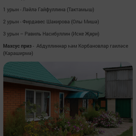
1 урын - Ләйлә Гайфуллина (Тактамыш)
2 урын - Фирдәвес Шакирова (Олы Мишә)
3 урын – Равиль Насибуллин (Иске Җөри)
Махсус приз
- Абдуллиннар һәм Корбановлар гаиләсе
(Караширмә)