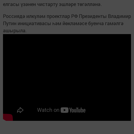
елгасы үзәнен чистарту эшләре төгәлләнә.
Россиядә илкүләм проектлар РФ Президенты Владимир
Путин инициативасы һәм йөкләмәсе буенча гамәлгә
ашырыла.