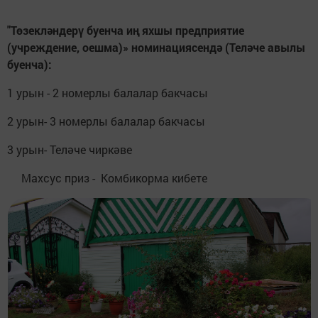
"Төзекләндерү буенча иң яхшы предприятие
(учреждение, оешма)» номинациясендә (Теләче авылы
буенча):
1 урын - 2 номерлы балалар бакчасы
2 урын- 3 номерлы балалар бакчасы
3 урын- Теләче чиркәве
Махсус приз - Комбикорма кибете