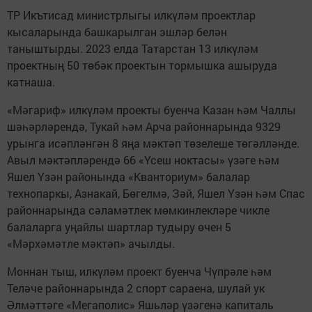
ТР Икътисад министрлыгы илкүләм проектлар
кысаларында башкарылган эшләр белән
таныштырды. 2023 елда Татарстан 13 илкүләм
проектның 50 төбәк проектын тормышка ашыруда
катнаша.
«Мәгариф» илкүләм проекты буенча Казан һәм Чаллы
шәһәрләрендә, Тукай һәм Арча районнарында 9329
урынга исәпләнгән 8 яңа мәктәп төзелеше төгәлләнде.
Авыл мәктәпләрендә 66 «Үсеш ноктасы» үзәге һәм
Яшел Үзән районында «Кванториум» балалар
технопаркы, Азнакай, Бөгелмә, Зәй, Яшел Үзән һәм Спас
районнарында сәламәтлек мөмкинлекләре чикле
балаларга уңайлы шартлар тудыру өчен 5
«Мәрхәмәтле мәктәп» ачылды.
Моннан тыш, илкүләм проект буенча Чүпрәле һәм
Теләче районнарында 2 спорт сараена, шулай ук
Әлмәттәге «Мегаполис» Яшьләр үзәгенә капиталь