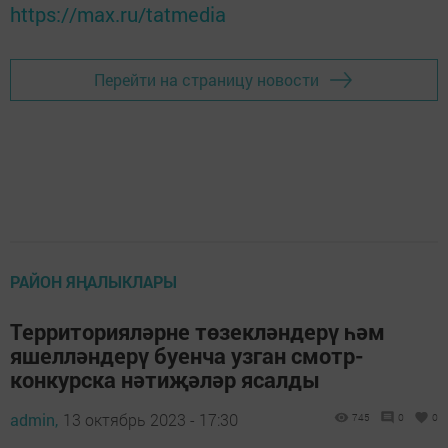
https://max.ru/tatmedia
Перейти на страницу новости
РАЙОН ЯҢАЛЫКЛАРЫ
Территорияләрне төзекләндерү һәм
яшелләндерү буенча узган смотр-
конкурска нәтиҗәләр ясалды
admin,
13 октябрь 2023 - 17:30
745
0
0