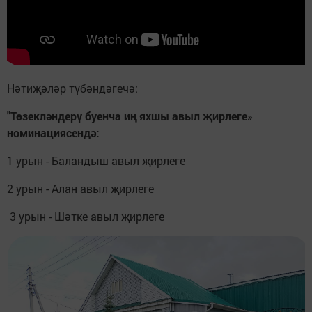
Нәтиҗәләр түбәндәгечә:
"Төзекләндерү буенча иң яхшы авыл җирлеге»
номинациясендә:
1 урын - Баландыш авыл җирлеге
2 урын - Алан авыл җирлеге
3 урын - Шәтке авыл җирлеге