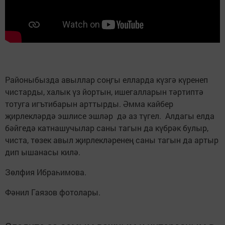
Районыбызда авыллар соңгы елларда күзгә күренеп
чистарды, халык үз йортын, ишегалларын тәртиптә
тотуга игътибарын арттырды. Әмма кайбер
җирлекләрдә эшлисе эшләр дә аз түгел. Алдагы елда
бәйгедә катнашучылар саны тагын да күбрәк булыр,
чиста, төзек авыл җирлекләренең саны тагын да артыр
дип ышанасы килә.
Зөлфия Ибраһимова.
Фәнил Гаязов фотолары.