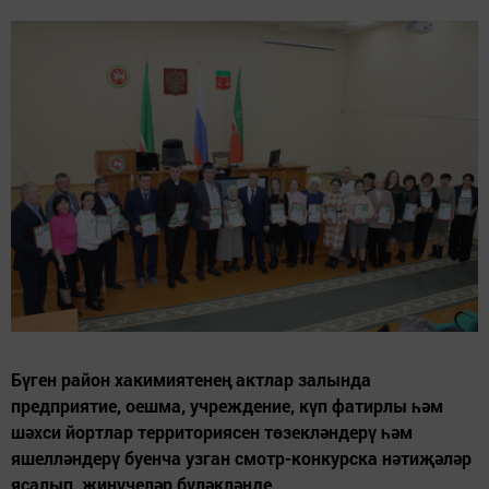
Бүген район хакимиятенең актлар залында
предприятие, оешма, учреждение, күп фатирлы һәм
шәхси йортлар территориясен төзекләндерү һәм
яшелләндерү буенча узган смотр-конкурска нәтиҗәләр
ясалып, җиңүчеләр бүләкләнде.