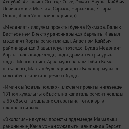
Аксубай, Актаныш, Әгерҗе, Әлки, Әлмәт, Баулы, Кайбыч,
Лениногорск, Мөслим, Сарман, Чирмешән, Югары
Ослан, Яшел Үзән районнарында).
«Мәдәният» илкүләм проекты буенча Кукмара, Балык
Бистәсе һәм Биектау районнарында барлыгы 4 авыл
мәдәният йорты ремонтланды. Апас һәм Кайбыч
районнарында 3 авыл клуы төзелде. Буада Мәдәният
йорты төзекләндерелде, анда драма театры урын
алды. Моннан тыш, Арча музеена һәм Түбән Кама
шәһәренең Мәктәп бульварындагы Балалар музыка
мәктәбенә капиталь ремонт булды.
«Имин сыйфатлы юллар» илкүләм проекты нигезендә
131 юл хуҗалыгы объектына капиталь ремонт ясалды,
ә 56 объектта эшләрне ел азагына төгәлләргә
планлаштырыла.
«Экология» илкүләм проекты ярдәмендә Мамадыш
районының Кама урман хуҗалыгы авылында Бөрсет