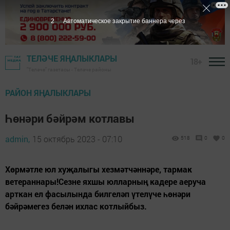
1
Автоматическое закрытие баннера через
ТЕЛӘЧЕ ЯҢАЛЫКЛАРЫ
18+
"Теләче" газетасы - Теләче районы
РАЙОН ЯҢАЛЫКЛАРЫ
Һөнәри бәйрәм котлавы
admin,
15 октябрь 2023 - 07:10
518
0
0
Хөрмәтле юл хуҗалыгы хезмәтчәннәре, тармак
ветераннары!Сезне яхшы юлларның кадере аеруча
арткан ел фасылында билгеләп үтелүче һөнәри
бәйрәмегез белән ихлас котлыйбыз.