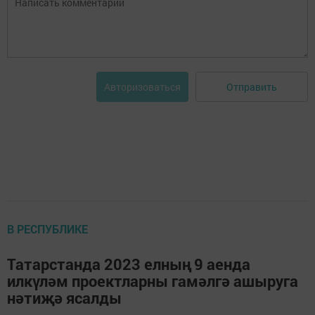
Отправить
Авторизоваться
В РЕСПУБЛИКЕ
Татарстанда 2023 елның 9 аенда
илкүләм проектларны гамәлгә ашыруга
нәтиҗә ясалды