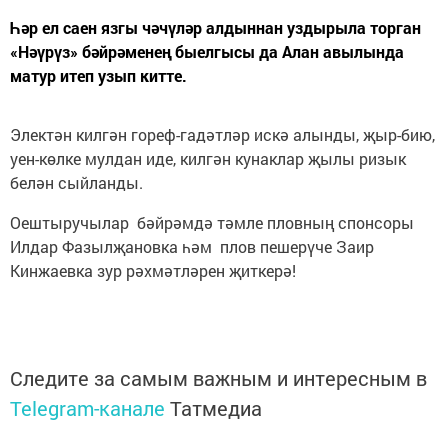
Һәр ел саен язгы чәчүләр алдыннан уздырыла торган
«Нәүрүз» бәйрәменең быелгысы да Алан авылында
матур итеп узып китте.
Электән килгән гореф-гадәтләр искә алынды, җыр-бию,
уен-көлке мулдан иде, килгән кунаклар җылы ризык
белән сыйланды.
Оештыручылар бәйрәмдә тәмле пловның спонсоры
Илдар Фазылҗановка һәм плов пешерүче Заир
Кинжаевка зур рәхмәтләрен җиткерә!
Следите за самым важным и интересным в
Telegram-канале
Татмедиа