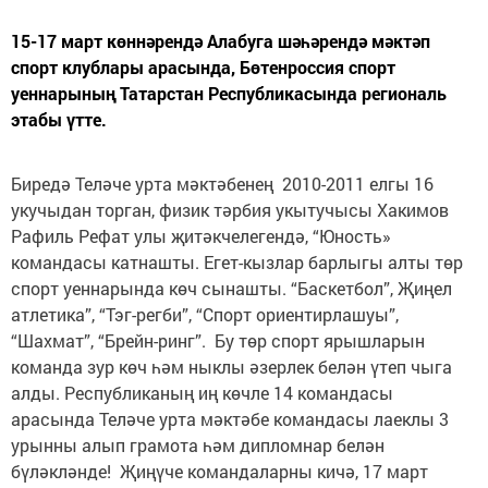
15-17 март көннәрендә Алабуга шәһәрендә мәктәп
спорт клублары арасында, Бөтенроссия спорт
уеннарының Татарстан Республикасында региональ
этабы үтте.
Биредә Теләче урта мәктәбенең 2010-2011 елгы 16
укучыдан торган, физик тәрбия укытучысы Хакимов
Рафиль Рефат улы җитәкчелегендә, “Юность»
командасы катнашты. Егет-кызлар барлыгы алты төр
спорт уеннарында көч сынашты. “Баскетбол”, Җиңел
атлетика”, “Тэг-регби”, “Спорт ориентирлашуы”,
“Шахмат”, “Брейн-ринг”. Бу төр спорт ярышларын
команда зур көч һәм ныклы әзерлек белән үтеп чыга
алды. Республиканың иң көчле 14 командасы
арасында Теләче урта мәктәбе командасы лаеклы 3
урынны алып грамота һәм дипломнар белән
бүләкләнде! Җиңүче командаларны кичә, 17 март