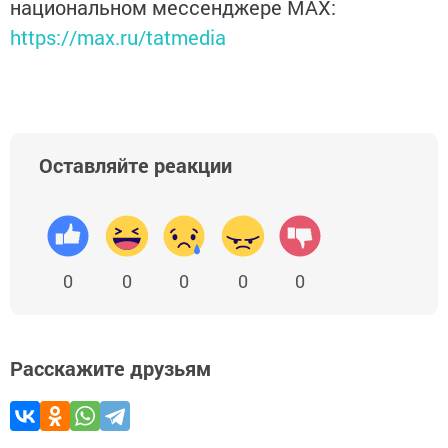
национальном мессенджере MАХ:
https://max.ru/tatmedia
Оставляйте реакции
0
0
0
0
0
Расскажите друзьям