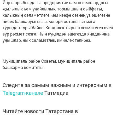
Йортларыбыздагы, предприятие һәм оешмалардагы
җылылык һәм уңайлылык, тормышның сыйфаты,
халыкның сәламәтлеге һәм кәефе сезнең үз эшегезне
ничек башкаруыгызга, һөнәри осталыгыгызга
турыдан-туры бәйле. Көндәлек тырыш хезмәтегез өчен
зур рәхмәт сезгә. Чын күңелдән эшегездә яңадан-яңа
уңышлар, нык сәламәтлек, иминлек телибез.
Муниципаль район Советы, муниципаль район
башкарма комитеты.
Следите за самым важным и интересным в
Telegram-канале
Татмедиа
Читайте новости Татарстана в