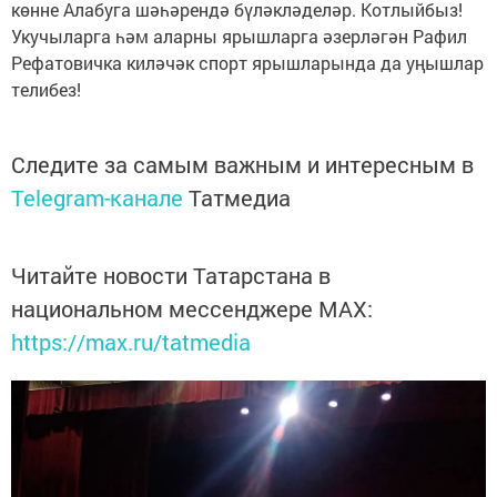
көнне Алабуга шәһәрендә бүләкләделәр. Котлыйбыз!
Укучыларга һәм аларны ярышларга әзерләгән Рафил
Рефатовичка киләчәк спорт ярышларында да уңышлар
телибез!
Следите за самым важным и интересным в
Telegram-канале
Татмедиа
Читайте новости Татарстана в
национальном мессенджере MАХ:
https://max.ru/tatmedia