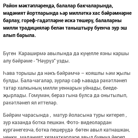
Район мәктәпләрендә, балалар бакчаларында,
мәдәният йортларында һәр милләткә хас бәйрәмнәрне
барлау, гореф-гадәтләрне искә төшерү, балаларны
милли традицияләр белән таныштыру буенча зур эш
алып барыла.
Бүген Караширмә авылында да күңелле язны каршы
алу бәйрәме - "Нәүрүз" узды.
Һава торышы да нәкъ бәйрәмчә – кояшлы һәм җылы
булды. Бала-чагалар, зурлар саф һавада рәхәтләнеп
татар халкының милли уеннарын уйнады, биеде-
җырлады. Гомумән, бераз гына булса да онытылып,
рәхәтләнеп ял иттеләр.
Бәйрәм чарасында , матур йоласына туры китереп ,
зур казанда ботка пешкән. Фото- видеолардан
күргәнегезчә, ботка пешерүдә бөтен авыл катнашкан,
чөнки, мәдәният хезмәткәрләре авыл буенча йөреп,