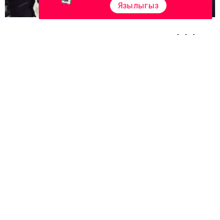
Язылыгыз
Олы Мишә җирлегендә Нәүрүз бәйрәме гөрли👍👍👍 Ә
сездә бу бәйрәм ничек үтте?
#теләче
Следите за самым важным и интересным в
Telegram-канале
Татмедиа
Читайте новости Татарстана в
национальном мессенджере MАХ:
https://max.ru/tatmedia