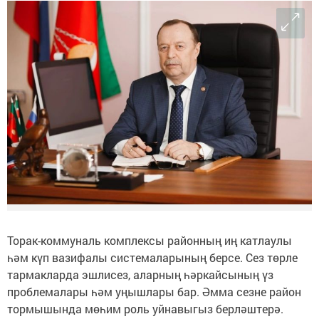
Торак-коммуналь комплексы районның иң катлаулы
һәм күп вазифалы системаларының берсе. Сез төрле
тармакларда эшлисез, аларның һәркайсының үз
проблемалары һәм уңышлары бар. Әмма сезне район
тормышында мөһим роль уйнавыгыз берләштерә.