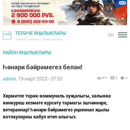
ТЕЛӘЧЕ ЯҢАЛЫКЛАРЫ
18+
"Теләче" газетасы - Теләче районы
РАЙОН ЯҢАЛЫКЛАРЫ
Һөнәри бәйрәмегез белән!
admin,
19 март 2023 - 07:33
571
0
0
Хөрмәтле торак-коммуналь хуҗалыгы, халыкка
көнкүреш хезмәте күрсәтү тармагы эшчәннәре,
ветераннар! Һөнәри бәйрәмегез уңаеннан җылы
котлауларны кабул итеп алыгыз.