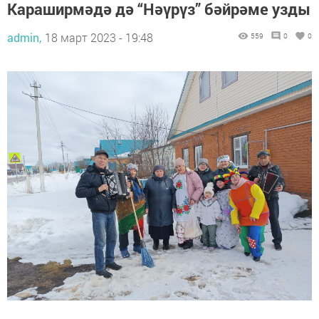
Караширмәдә дә “Нәүрүз” бәйрәме узды
admin,
18 март 2023 - 19:48
559
0
0