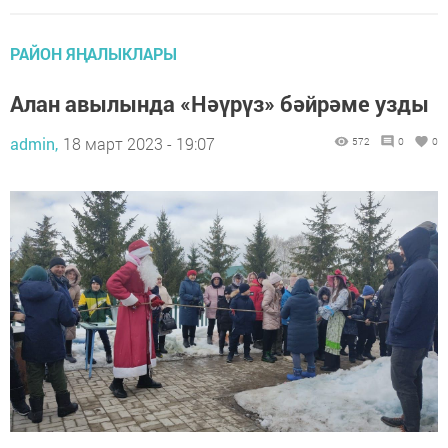
РАЙОН ЯҢАЛЫКЛАРЫ
Алан авылында «Нәүрүз» бәйрәме узды
admin,
18 март 2023 - 19:07
572
0
0