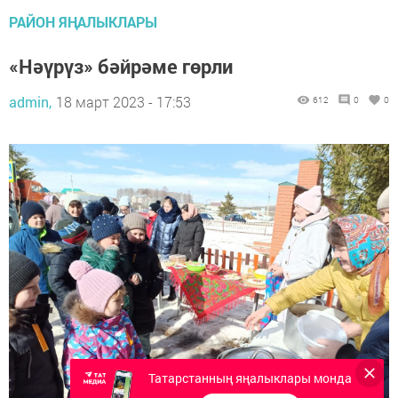
РАЙОН ЯҢАЛЫКЛАРЫ
«Нәүрүз» бәйрәме гөрли
admin,
18 март 2023 - 17:53
612
0
0
Татарстанның яңалыклары монда