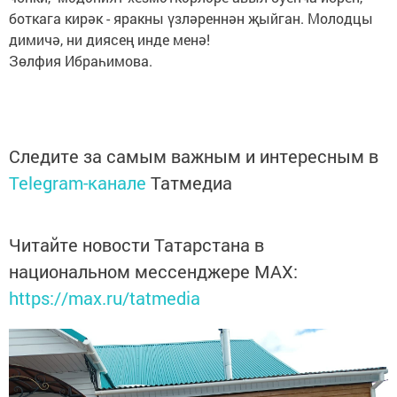
боткага кирәк - яракны үзләреннән җыйган. Молодцы
димичә, ни диясең инде менә!
Зөлфия Ибраһимова.
Следите за самым важным и интересным в
Telegram-канале
Татмедиа
Читайте новости Татарстана в
национальном мессенджере MАХ:
https://max.ru/tatmedia