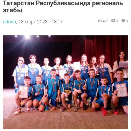
Татарстан Республикасында региональ
этабы
admin,
18 март 2023 - 18:17
477
0
0