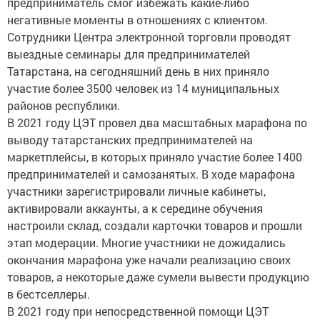
предприниматель смог избежать какие-либо
негативные моменты в отношениях с клиентом.
Сотрудники Центра электронной торговли проводят
выездные семинары для предпринимателей
Татарстана, на сегодняшний день в них приняло
участие более 3500 человек из 14 муниципальных
районов республики.
В 2021 году ЦЭТ провел два масштабных марафона по
выводу татарстанских предпринимателей на
маркетплейсы, в которых приняло участие более 1400
предпринимателей и самозанятых. В ходе марафона
участники зарегистрировали личные кабинеты,
активировали аккаунты, а к середине обучения
настроили склад, создали карточки товаров и прошли
этап модерации. Многие участники не дожидались
окончания марафона уже начали реализацию своих
товаров, а некоторые даже сумели вывести продукцию
в бестселлеры.
В 2021 году при непосредственной помощи ЦЭТ