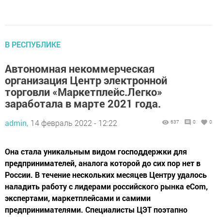
В РЕСПУБЛИКЕ
Автономная некоммерческая
организация Центр электронной
торговли «Маркетплейс.Легко»
заработала в марте 2021 года.
admin,
14 февраль 2022 - 12:22
637
0
0
Она стала уникальным видом господдержки для
предпринимателей, аналога которой до сих пор нет в
России. В течение нескольких месяцев Центру удалось
наладить работу с лидерами российского рынка eCom,
экспертами, маркетплейсами и самими
предпринимателями. Специалисты ЦЭТ поэтапно