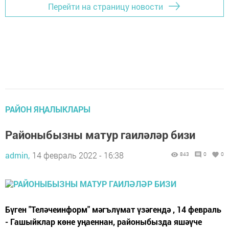
Перейти на страницу новости
РАЙОН ЯҢАЛЫКЛАРЫ
Районыбызны матур гаиләләр бизи
admin,
14 февраль 2022 - 16:38
843
0
0
Бүген "Теләчеинформ" мәгълүмат үзәгендә , 14 февраль
- Гашыйклар көне уңаеннан, районыбызда яшәүче