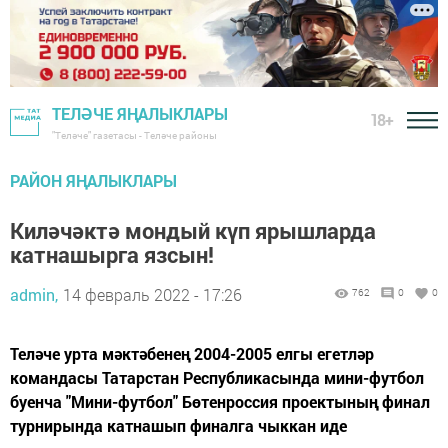
ТЕЛӘЧЕ ЯҢАЛЫКЛАРЫ
18+
"Теләче" газетасы - Теләче районы
РАЙОН ЯҢАЛЫКЛАРЫ
Киләчәктә мондый күп ярышларда
катнашырга язсын!
admin,
14 февраль 2022 - 17:26
762
0
0
Теләче урта мәктәбенең 2004-2005 елгы егетләр
командасы Татарстан Республикасында мини-футбол
буенча "Мини-футбол" Бөтенроссия проектының финал
турнирында катнашып финалга чыккан иде