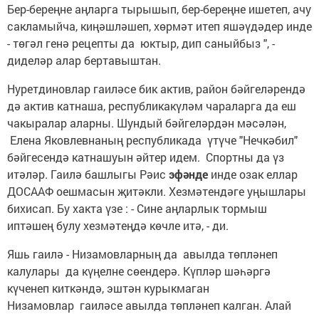
Бер-береңне аңларга тырышып, бер-береңне ишетеп, ачу
сакламыйча, киңәшләшеп, хөрмәт итеп яшәүдәдер инде
- төгәл генә рецепты да юктыр, дип саныйбыз ", -
диделәр алар бертавыштан.
Нуретдиновлар гаиләсе бик актив, район бәйгеләрендә
дә актив катнаша, республикакүләм чараларга да еш
чакыралар аларны. Шундый бәйгеләрдән мәсәлән,
Елена Яковлевнаның республикада үтүче "Нечкәбил"
бәйгесендә катнашуын әйтер идем. Спортны да үз
итәләр. Гаилә башлыгы Рәис
эфәнде
инде озак еллар
ДОСААФ оешмасын җитәкли. Хезмәтендәге уңышлары
бихисап. Бу хакта үзе : - Сине аңларлык тормыш
иптәшең булу хезмәтеңдә көчле итә, - ди.
Яшь гаилә - Низамовларның да авылда төпләнеп
калулары да күңелне сөендерә. Күпләр шәһәргә
күченеп киткәндә, эштән курыкмаган
Низамовлар гаиләсе авылда төпләнеп калган. Алай