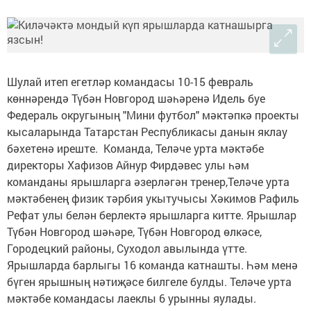
Шулай итеп егетләр командасы 10-15 февраль
көннәрендә Түбән Новгород шәһәренә Идель буе
Федераль округының "Мини футбол" мәктәпкә проекты
кысаларында Татарстан Республикасы данын яклау
бәхетенә иреште. Команда, Теләче урта мәктәбе
директоры Хафизов Айнур Фирдәвес улы һәм
команданы ярышларга әзерләгән тренер,Теләче урта
мәктәбенең физик тәрбия укытучысы Хәкимов Рафиль
Рефат улы белән берлектә ярышларга китте. Ярышлар
Түбән Новгород шәһәре, Түбән Новгород өлкәсе,
Городецкий районы, Суходол авылында үтте.
Ярышларда барлыгы 16 команда катнашты. Һәм менә
бүген ярышның нәтиҗәсе билгеле булды. Теләче урта
мәктәбе командасы лаеклы 6 урынны яулады.