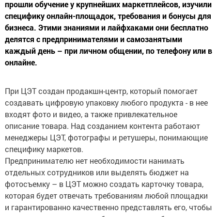
прошли обучение у крупнейших маркетплейсов, изучили
специфику онлайн-площадок, требования и бонусы для
бизнеса. Этими знаниями и лайфхаками они бесплатно
делятся с предпринимателями и самозанятыми
каждый день – при личном общении, по телефону или в
онлайне.
При ЦЭТ создан продакшн-центр, который помогает
создавать цифровую упаковку любого продукта - в нее
входят фото и видео, а также привлекательное
описание товара. Над созданием контента работают
менеджеры ЦЭТ, фотографы и ретушеры, понимающие
специфику маркетов.
Предпринимателю нет необходимости нанимать
отдельных сотрудников или выделять бюджет на
фотосъемку – в ЦЭТ можно создать карточку товара,
которая будет отвечать требованиям любой площадки
и гарантированно качественно представлять его, чтобы