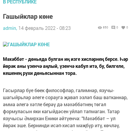
В РЕСПУБЛИКЕ
Гашыйклар көне
admin,
14 февраль 2022 - 08:23
850
0
0
Мәхәббәт - дөньяда булган иң изге хисләрнең берсе. Һәр
йөрәк аны үзенчә аңлый, үзенчә кабул итә, бу, билгеле,
кешенең рухи дөньясыннан тора.
Гасырлар буе бөек философлар, галимнәр, язучы-
шагыйрьләр әлеге сорауга җавап эзләп баш ватканнар,
әмма әлегә хәтле берәү дә мәхәббәтнең төгәл
формуласын яки кагыйдәсен уйлап тапмаган. Татар
язучысы Әмирхан Еники әйтүенчә: "Мәхәббәт – ул
йөрәк эше. Бернинди исәп-хисап мәҗбүр итү, көчләү,