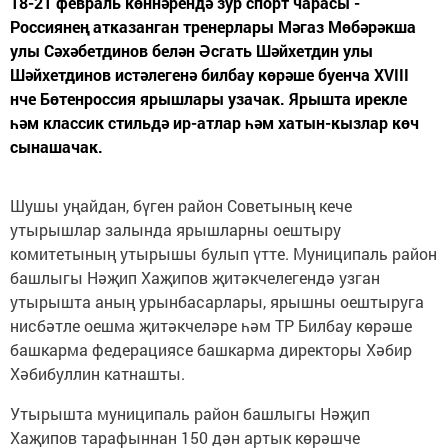
18-21 февраль көннәрендә зур спорт чарасы -
Россиянең атказанган тренерлары Мәгаз Мөбәрәкша
улы Сәхәбетдинов белән Әсгать Шәйхетдин улы
Шәйхетдинов истәлегенә билбау көрәше буенча XVIII
нче Бөтенроссия ярышлары узачак. Ярышта ирекле
һәм классик стильдә ир-атлар һәм хатын-кызлар көч
сынашачак.
Шушы уңайдан, бүген район Советының кече
утырышлар залында ярышларны оештыру
комитетының утырышы булып үтте. Муниципаль район
башлыгы Нәҗип Хаҗипов җитәкчелегендә узган
утырышта аның урынбасарлары, ярышны оештыруга
нисбәтле оешма җитәкчеләре һәм ТР Билбау көрәше
башкарма федерациясе башкарма директоры Хәбир
Хәбибуллин катнашты.
Утырышта муниципаль район башлыгы Нәҗип
Хаҗипов тарафыннан 150 дән артык көрәшче