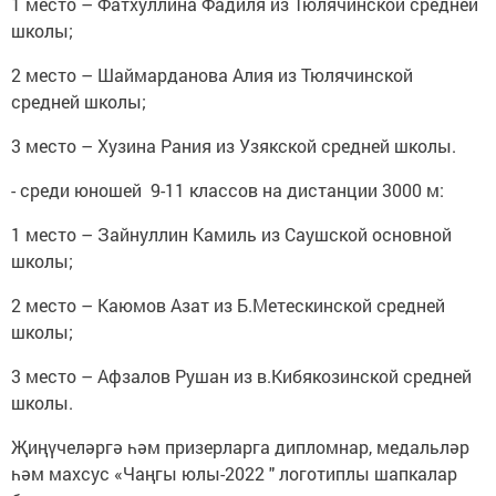
1 место – Фатхуллина Фадиля из Тюлячинской средней
школы;
2 место – Шаймарданова Алия из Тюлячинской
средней школы;
3 место – Хузина Рания из Узякской средней школы.
- среди юношей 9-11 классов на дистанции 3000 м:
1 место – Зайнуллин Камиль из Саушской основной
школы;
2 место – Каюмов Азат из Б.Метескинской средней
школы;
3 место – Афзалов Рушан из в.Кибякозинской средней
школы.
Җиңүчеләргә һәм призерларга дипломнар, медальләр
һәм махсус «Чаңгы юлы-2022 " логотиплы шапкалар