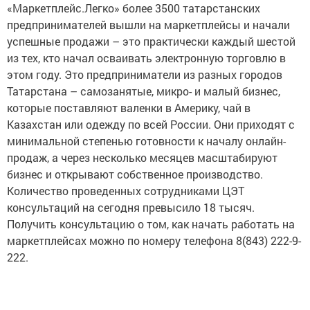
«Маркетплейс.Легко» более 3500 татарстанских
предпринимателей вышли на маркетплейсы и начали
успешные продажи – это практически каждый шестой
из тех, кто начал осваивать электронную торговлю в
этом году. Это предприниматели из разных городов
Татарстана – самозанятые, микро- и малый бизнес,
которые поставляют валенки в Америку, чай в
Казахстан или одежду по всей России. Они приходят с
минимальной степенью готовности к началу онлайн-
продаж, а через несколько месяцев масштабируют
бизнес и открывают собственное производство.
Количество проведенных сотрудниками ЦЭТ
консультаций на сегодня превысило 18 тысяч.
Получить консультацию о том, как начать работать на
маркетплейсах можно по номеру телефона 8(843) 222-9-
222.