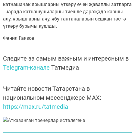
катнашачак ярышларны үткәрү өчен җаваплы затларга
- чарада катнашучыларны тиешле дәрәҗәдә каршы
алу, ярышларны ачу, ябу тантаналарын оешкан төстә
үткәрү бурычы куелды.
Фәнил Гаязов.
Следите за самым важным и интересным в
Telegram-канале
Татмедиа
Читайте новости Татарстана в
национальном мессенджере MАХ:
https://max.ru/tatmedia