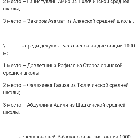
2 место – Гиниятуллин Амир из Тюлячинской средней
школы;
3 место – Закиров Азамат из Аланской средней школы.
\ - среди девушек 5-6 классов на дистанции 1000
м:
1 место – Давлетшина Рафиля из Старозюринской
средней школы;
2 место – Фаляхиева Газиза из Тюлячинской средней
школы;
3 место – Абдуллина Адиля из Шадкинской средней
школы.
- среди юношей 5-6 классов на дистанции 1000