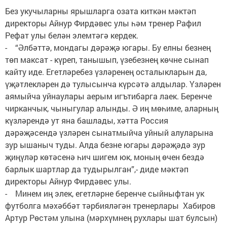
Без укучыларны ярышларга озата киткән мәктәп
директоры Айнур Фирдәвес улы һәм тренер Рафил
Рефат улы белән элемтәгә кердек.
- “Әлбәттә, мондагы дәрәҗә югары. Бу елны безнең
төп максат - күреп, танышып, үзебезнең көчне сынап
кайту иде. Егетләребез үзләренең осталыкларын да,
үҗәтлекләрен дә тулысынча күрсәтә алдылар. Үзләрен
аямыйча уйнаулары аерым игътибарга лаек. Беренче
чирканчык, чыныгулар алынды. Ә иң мөһиме, аларның
күзләрендә ут яна башлады, хәтта Россия
дәрәҗәсендә үзләрен сынатмыйча уйный алуларына
зур ышаныч туды. Алда безне югары дәрәҗәдә зур
җиңүләр көтәсенә һич шигем юк, моның өчен бездә
барлык шартлар да тудырылган”,- диде мәктәп
директоры Айнур Фирдәвес улы.
- Минем иң элек, егетләрне беренче сыйныфтан ук
футболга мәхәббәт тәрбияләгән тренерлары Хабиров
Артур Рөстәм улына (мәрхүмнең рухлары шат булсын)