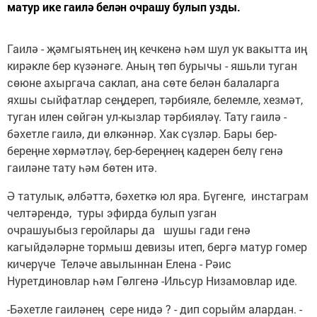
матур ике гаилә белән очрашу булып узды.
Гаилә - җәмгыятьнең иң кечкенә һәм шул ук вакытта иң
кирәкле бер күзәнәге. Аның төп бурычы - яшьли туган
сөюне ахыргача саклап, ана сөте белән балаларга
яхшы сыйфатлар сеңдереп, тәрбияле, белемле, хезмәт,
туган илен сөйгән ул-кызлар тәрбияләү. Тату гаилә -
бәхетле гаилә, ди өлкәннәр. Хак сүзләр. Бары бер-
береңне хөрмәтләү, бер-береңнең кадерен белү генә
гаиләне тату һәм бөтен итә.
Ә татулык, әлбәттә, бәхеткә юл яра. Бүгенге, инстаграм
челтәрендә, туры эфирда булып узган
очрашуыбыз геройлары да шушы гади генә
кагыйдәләрне тормыш девизы итеп, бергә матур гомер
кичерүче Теләче авылыннан Елена - Рәис
Нуретдиновлар һәм Гөлгенә -Ильсур Низамовлар иде.
-Бәхетле гаиләнең сере нидә ? - дип сорыйм алардан. -