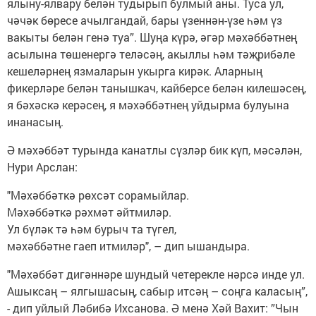
ялыну-ялвару белән тудырып булмый аны. Туса ул,
чәчәк бөресе ачылгандай, бары үзеннән-үзе һәм үз
вакыты белән генә туа”. Шуңа күрә, әгәр мәхәббәтнең
асылына төшенергә теләсәң, акыллы һәм тәҗрибәле
кешеләрнең язмаларын укырга кирәк. Аларның
фикерләре белән танышкач, кайберсе белән килешәсең,
я бәхәскә керәсең, я мәхәббәтнең уйдырма булуына
инанасың.
Ә мәхәббәт турында канатлы сүзләр бик күп, мәсәлән,
Нури Арслан:
"Мәхәббәткә рөхсәт сорамыйлар.
Мәхәббәткә рәхмәт әйтмиләр.
Ул бүләк тә һәм бурыч та түгел,
мәхәббәтне гаеп итмиләр", – дип ышандыра.
"Мәхәббәт дигәннәре шундый четерекле нәрсә инде ул.
Ашыксаң – ялгышасың, сабыр итсәң – соңга каласың”,
- дип уйлый Ләбибә Ихсанова. Ә менә Хәй Вахит: ”Чын