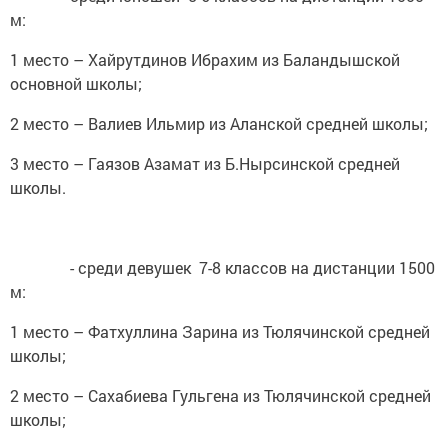
м:
1 место – Хайрутдинов Ибрахим из Баландышской
основной школы;
2 место – Валиев Ильмир из Аланской средней школы;
3 место – Гаязов Азамат из Б.Нырсинской средней
школы.
- среди девушек 7-8 классов на дистанции 1500
м:
1 место – Фатхуллина Зарина из Тюлячинской средней
школы;
2 место – Сахабиева Гульгена из Тюлячинской средней
школы;