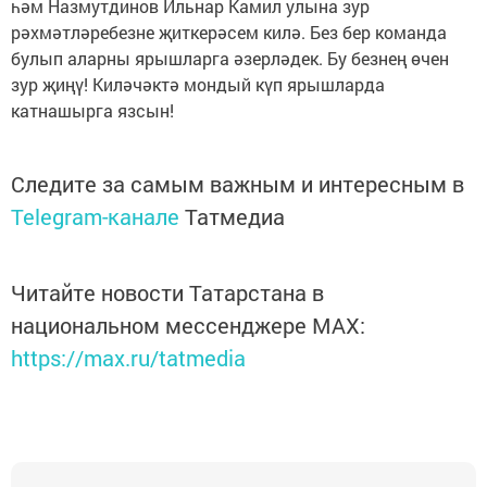
һәм Назмутдинов Ильнар Камил улына зур
рәхмәтләребезне җиткерәсем килә. Без бер команда
булып аларны ярышларга әзерләдек. Бу безнең өчен
зур җиңү! Киләчәктә мондый күп ярышларда
катнашырга язсын!
Следите за самым важным и интересным в
Telegram-канале
Татмедиа
Читайте новости Татарстана в
национальном мессенджере MАХ:
https://max.ru/tatmedia