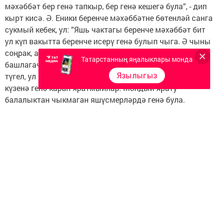
мәхәббәт бер генә тапкыр, бер генә кешегә була”, - дип
кырт кисә. Ә. Еники беренче мәхәббәтне бөтенләй санга
сукмый кебек, ул: ”Яшь чактагы беренче мәхәббәт бит
ул күп вакытта беренче исерү генә булып чыга. Ә чыны
соңрак, акылга утыргач, ак белән караны аера
Татарстанның яңалыклары монда
башлагач килә... Чын ярату ул бары йөрәк эше генә
Язылыгыз
түгел, ул – акыл эше дә. Яратканда, кешене кашына да
күзенә генә карап яратмыйлар. Мондый ярату
балалыктан чыкмаган яшүсмерләрдә генә була.
Яратканда, кешенең акылын да, характерын да, кем
булуын да, ниһаять, эшен, кәсебен дә яраталар.
Боларның барысын да йөрәк әллә сизә, әллә юк, ә менә
акыл аңларга, акыл белергә тиеш. Кеше үз хисенә үзе
хуҗа була ала. Димәк, ярату хисе дә - кешенең үз
ихтыярында: теләсә - ярата ала, теләмәсә - юк”, - дип
уйлый.
Бүген - 14 нче февраль – Гашыйклар көне. Бу көнне
сөеклегезгә, яраткан кешегезгә бүләк әзерләп ярату