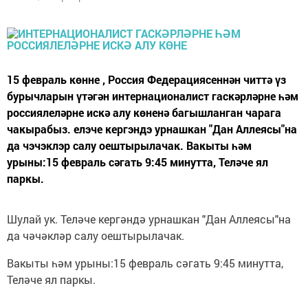
15 февраль көнне , Россия Федерациясеннән читтә үз
бурычларын үтәгән интернационалист гаскәрләрне һәм
россиялеләрне искә алу көненә багышланган чарага
чакырабыз. елэче кергэндэ урнашкан "Дан Аллеясы"на
да чэчэклэр салу оештырылачак. Вакыты һәм
урыны:15 февраль сәгать 9:45 минутта, Теләче ял
паркы.
Шулай ук. Теләче кергәндә урнашкан "Дан Аллеясы"на
да чәчәкләр салу оештырылачак.
Вакыты һәм урыны:15 февраль сәгать 9:45 минутта,
Теләче ял паркы.