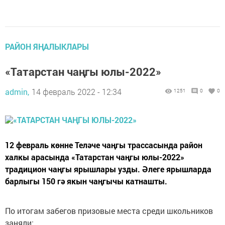
РАЙОН ЯҢАЛЫКЛАРЫ
«Татарстан чаңгы юлы-2022»
admin,
14 февраль 2022 - 12:34
1251
0
0
12 февраль көнне Теләче чаңгы трассасында район
халкы арасында «Татарстан чаңгы юлы-2022»
традицион чаңгы ярышлары узды. Әлеге ярышларда
барлыгы 150 гә якын чаңгычы катнашты.
По итогам забегов призовые места среди школьников
заняли: