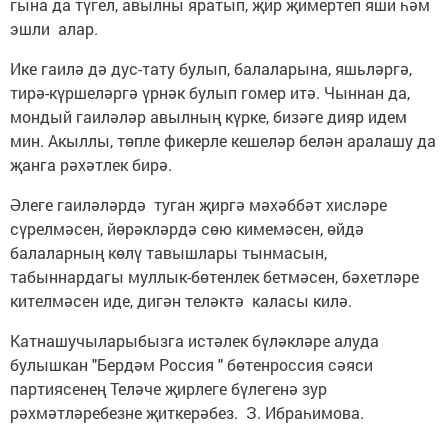
гына да түгел, авылны яратып, җир җимертеп яши һәм
эшли алар.
Ике гаилә дә дус-тату булып, балаларына, яшьләргә,
тирә-күршеләргә үрнәк булып гомер итә. Чыннан да,
мондый гаиләләр авылның күрке, бизәге дияр идем
мин. Акыллы, төпле фикерле кешеләр белән аралашу да
җанга рәхәтлек бирә.
Әлеге гаиләләрдә туган җиргә мәхәббәт хисләре
сүрелмәсен, йөрәкләрдә сөю кимемәсен, өйдә
балаларның көлү тавышлары тынмасын,
табыннардагы муллык-бөтенлек бетмәсен, бәхетләре
кителмәсен иде, дигән теләктә каласы килә.
Катнашучыларыбызга истәлек бүләкләре алуда
булышкан "Бердәм Россия " бөтенроссия сәяси
партиясенең Теләче җирлеге бүлегенә зур
рәхмәтләребезне җиткерәбез. З. Ибраһимова.