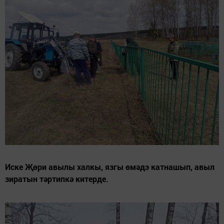
Иске Җөри авылы халкы, язгы өмәдэ катнашып, авыл
зиратын тәртипкә китерде.