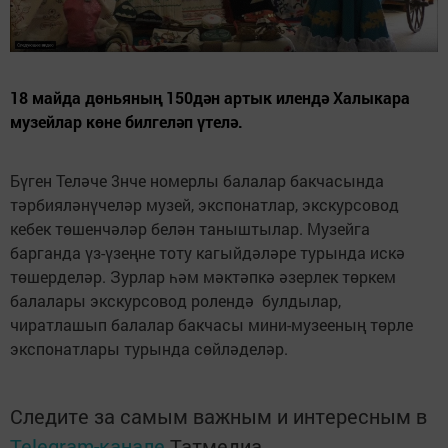
18 майда дөньяның 150дән артык илендә Халыкара
музейлар көне билгеләп үтелә.
Бүген Теләче 3нче номерлы балалар бакчасында
тәрбияләнүчеләр музей, экспонатлар, экскурсовод
кебек төшенчәләр белән таныштылар. Музейга
барганда үз-үзеңне тоту кагыйдәләре турында искә
төшерделәр. Зурлар һәм мәктәпкә әзерлек төркем
балалары экскурсовод ролендә булдылар,
чиратлашып балалар бакчасы мини-музееның төрле
экспонатлары турында сөйләделәр.
Следите за самым важным и интересным в
Telegram-канале
Татмедиа