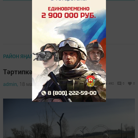
РАЙОН ЯҢАЛЫКЛАРЫ
Тәртипкә китерделәр
admin,
18 май 2023 - 14:19
492
0
0