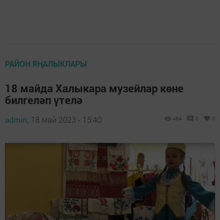
РАЙОН ЯҢАЛЫКЛАРЫ
18 майда Халыкара музейлар көне
билгеләп үтелә
admin,
18 май 2023 - 15:40
484
0
0