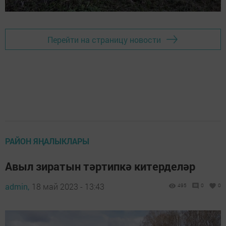
Перейти на страницу новости
РАЙОН ЯҢАЛЫКЛАРЫ
Авыл зиратын тәртипкә китерделәр
admin,
18 май 2023 - 13:43
495
0
0