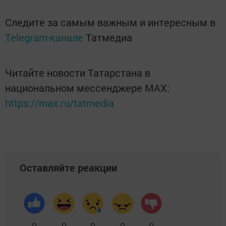
Следите за самым важным и интересным в
Telegram-канале
Татмедиа
Читайте новости Татарстана в
национальном мессенджере MАХ:
https://max.ru/tatmedia
Оставляйте реакции
0
0
0
0
0