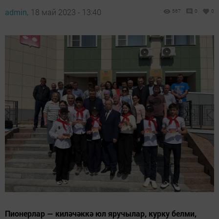
admin,
18 май 2023 - 13:40
567
0
0
Пионерлар — киләчәккә юл яручылар, курку белми,