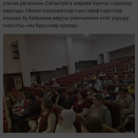
узачак региональ Сабантуйга әзерлек буенча сораулар
каралды, Милли мәдәниятләр һәм гореф-гадәтләр
елында бу бәйрәмне аеруча үзенчәлекле итеп уздыру
максаты һәм бурычлар куелды.