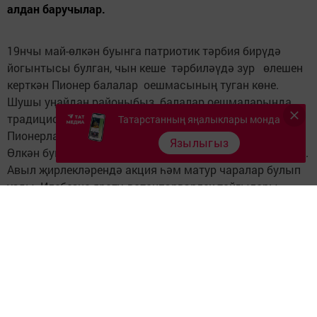
алдан баручылар.
19нчы май-өлкән буынга патриотик тәрбия бирүдә
йогынтысы булган, чын кеше тәрбиләүдә зур өлешен
керткән Пионер балалар оешмасының туган көне.
Шушы уңайдан районыбыз балалар оешмаларында
традицион рәвештә чаралар уздырыла. Бу елны да
Татарстанның яңалыклары монда
Пионерлар туган көне матур итеп билгеләп үтелде.
Язылыгыз
Өлкән буын пионерлары каршында концертлар куелды.
Авыл җирлекләрендә акция һәм матур чаралар булып
узды. Илебезне ярату, ватанпәрвәрлек тойгылары
берләштерән бу чаралар барлык катнашучыларга
ошады.
Следите за самым важным и интересным в
Telegram-канале
Татмедиа