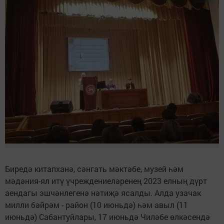
Биредә китапханә, сәнгать мәктәбе, музей һәм
мәдәния-ял итү үчреждениеләренең 2023 елның дүрт
аендагы эшчәнлегенә нәтиҗә ясалды. Алда узачак
милли бәйрәм - район (10 июньдә) һәм авыл (11
июньдә) Сабантуйлары, 17 июньдә Чиләбе өлкәсендә