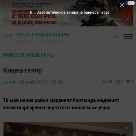
5
Автоматическое закрытие баннера через
ТЕЛӘЧЕ ЯҢАЛЫКЛАРЫ
18+
"Теләче" газетасы - Теләче районы
РАЙОН ЯҢАЛЫКЛАРЫ
Киңәштеләр
admin,
18 май 2023 - 15:46
483
0
0
18 май көнне район мәдәният йортында мәдәният
хезмәткәрләренең чираттагы киңәшмәсе узды.