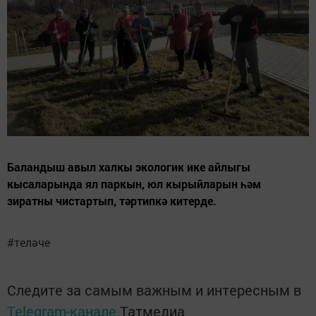
Баландыш авыл халкы экологик ике айлыгы
кысаларында ял паркын, юл кырыйларын һәм
зиратны чистартып, тәртипкә китерде.
#теләче
Следите за самым важным и интересным в
Telegram-канале
Татмедиа