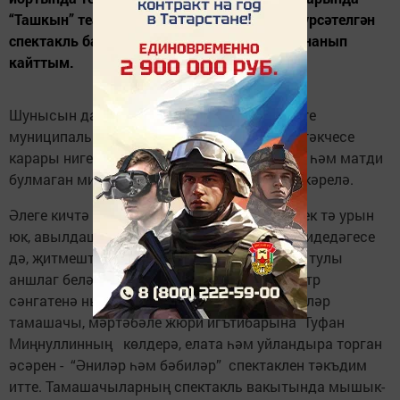
“Ташкын” театр коллективы тарафыннан күрсәтелгән
спектакль барышында тагын бер тапкыр инанып
кайттым.
Шунысын да искәртеп үтик, фестиваль-бәйге
муниципаль район башкарма комитеты җитәкчесе
карары нигезендә, Россиядә халык сәнгате һәм матди
булмаган мирасны саклау елы уңаеннан үткәрелә.
Әлеге кичтә тамаша залында алма төшәрлек тә урын
юк, авылдашларының чыгышын карарга җидедәгесе
дә, җитмештәгесе дә килгән иде. Спектакль тулы
аншлаг белән үтте. Күренеп тора: халык театр
сәнгатенә нык сусаган. Бу көнне мәтәскәлеләр
тамашачы, мәртәбәле жюри игътибарына Туфан
Миңнуллинның көлдерә, елата һәм уйландыра торган
әсәрен - “Әниләр һәм бәбиләр” спектаклен тәкъдим
итте. Тамашачыларның спектакль вакытында мышык-