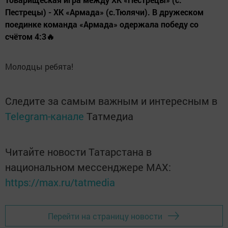
Пестрецы) - ХК «Армада» (с.Тюлячи). В дружеском
поединке команда «Армада» одержала победу со
счётом 4:3🔥
Молодцы ребята!
Следите за самым важным и интересным в
Telegram-канале
Татмедиа
Читайте новости Татарстана в
национальном мессенджере MАХ:
https://max.ru/tatmedia
Перейти на страницу новости