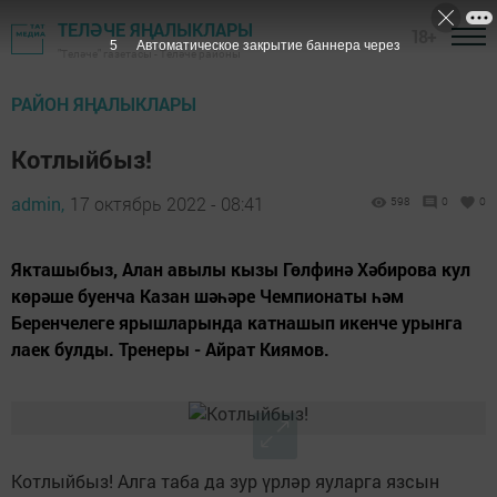
ТЕЛӘЧЕ ЯҢАЛЫКЛАРЫ
18+
5
Автоматическое закрытие баннера через
"Теләче" газетасы - Теләче районы
РАЙОН ЯҢАЛЫКЛАРЫ
Котлыйбыз!
admin,
17 октябрь 2022 - 08:41
598
0
0
Якташыбыз, Алан авылы кызы Гөлфинә Хәбирова кул
көрәше буенча Казан шәһәре Чемпионаты һәм
Беренчелеге ярышларында катнашып икенче урынга
лаек булды. Тренеры - Айрат Киямов.
Котлыйбыз! Алга таба да зур үрләр яуларга язсын