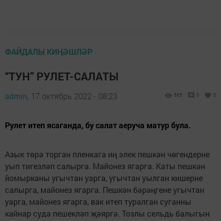
ФАЙДАЛЫ КИҢӘШЛӘР
“ТУН” РУЛЕТ-САЛАТЫ
admin,
17 октябрь 2022 - 08:23
565
0
0
Рулет итеп ясаганда, бу салат аеруча матур була.
Азык төрә торган пленкага иң элек пешкән чөгендерне
уып тигезләп салырга. Майонез ягарга. Каты пешкән
йомырканы угычтан уарга, угычтан уылган кишерне
салырга, майонез ягарга. Пешкән бәрәңгене угычтан
уарга, майонез ягарга, вак итеп туралган суганны
кайнар суда пешекләп җәяргә. Тозлы сельдь балыгын