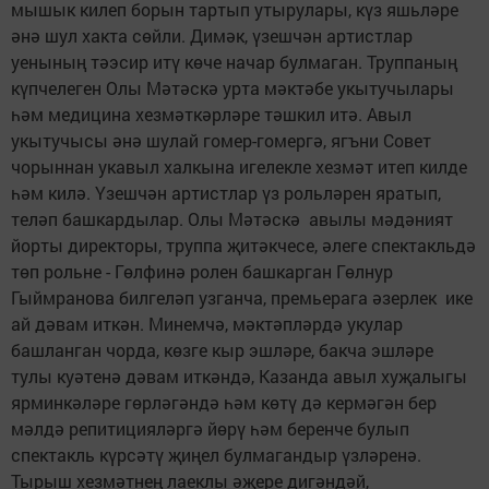
мышык килеп борын тартып утырулары, күз яшьләре
әнә шул хакта сөйли. Димәк, үзешчән артистлар
уенының тәэсир итү көче начар булмаган. Труппаның
күпчелеген Олы Мәтәскә урта мәктәбе укытучылары
һәм медицина хезмәткәрләре тәшкил итә. Авыл
укытучысы әнә шулай гомер-гомергә, ягъни Совет
чорыннан укавыл халкына игелекле хезмәт итеп килде
һәм килә. Үзешчән артистлар үз рольләрен яратып,
теләп башкардылар. Олы Мәтәскә авылы мәдәният
йорты директоры, труппа җитәкчесе, әлеге спектакльдә
төп рольне - Гөлфинә ролен башкарган Гөлнур
Гыймранова билгеләп узганча, премьерага әзерлек ике
ай дәвам иткән. Минемчә, мәктәпләрдә укулар
башланган чорда, көзге кыр эшләре, бакча эшләре
тулы куәтенә дәвам иткәндә, Казанда авыл хуҗалыгы
ярминкәләре гөрләгәндә һәм көтү дә кермәгән бер
мәлдә репитицияләргә йөрү һәм беренче булып
спектакль күрсәтү җиңел булмагандыр үзләренә.
Тырыш хезмәтнең лаеклы әҗере дигәндәй,