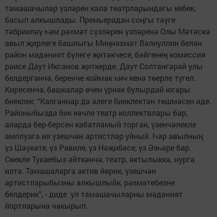
тамашачылар үзләрен кала театрларындагы кебек,
басып алкышлады. Премьерадан соңгы тәүге
тәбрикләү һәм рәхмәт сүзләрен үзләренә Олы Мәтәскә
авыл җирлеге башлыгы Миңнәхмәт Вәлиуллин белән
район мәдәният бүлеге җитәкчесе, бәйгенең комиссия
рәисе Даут Иксанов җиткерде. Даут Солтангәрәй улы
белдергәнчә, беренче коймак һич кенә төерле түгел.
Киресенчә, башкалар өчен үрнәк булырдай югары
биеклек. “Калганнар да әлеге биеклектән төшмәсен иде.
Районыбызда бик көчле театр коллектвлары бар,
аларда бер-берсен кабатламый торган, үзенчәлекле
амплуага ия үзешчән артистлар уйный. Һәр авылның
үз Шәүкәте, үз Равиле, үз Нәҗибәсе, үз Әзһәре бар.
Сөекле Тукаебыз әйткәнчә, театр, яктылыкка. нурга
илтә. Тамашаларга актив йөрик, үзешчән
артистларыбызны алкышлыйк, рәхмәтебезне
белдерик”, - диде ул тамашачыларны мәдәният
йортларына чакырып.