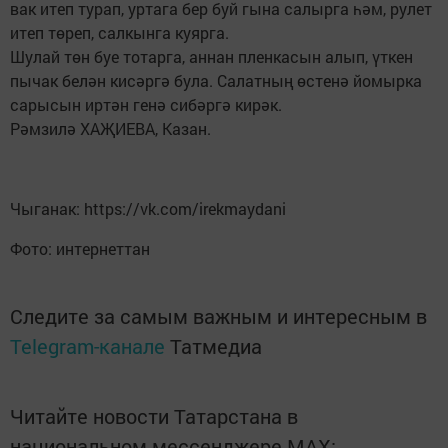
вак итеп турап, уртага бер буй гына салырга һәм, рулет
итеп төреп, салкынга куярга.
Шулай төн буе тотарга, аннан пленкасын алып, үткен
пычак белән кисәргә була. Салатның өстенә йомырка
сарысын иртән генә сибәргә кирәк.
Рәмзилә ХАҖИЕВА, Казан.
Чыганак: https://vk.com/irekmaydani
Фото: интернеттан
Следите за самым важным и интересным в
Telegram-канале
Татмедиа
Читайте новости Татарстана в
национальном мессенджере MАХ: