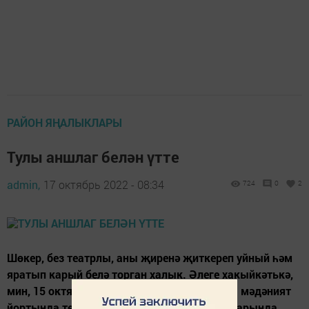
РАЙОН ЯҢАЛЫКЛАРЫ
Тулы аншлаг белән үтте
admin,
17 октябрь 2022 - 08:34
724
0
2
Шөкер, без театрлы, аны җиренә җиткереп уйный һәм
яратып карый белә торган халык. Әлеге хакыйкәтькә,
мин, 15 октябрь көнне, Олы Мәтәскә авылы мәдәният
йортында театраль фестиваль-бәйге кысаларында