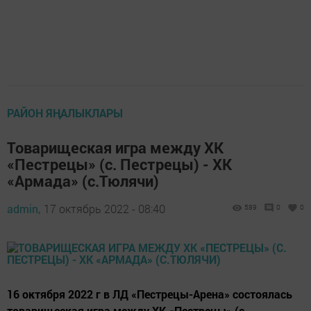
РАЙОН ЯҢАЛЫКЛАРЫ
Товарищеская игра между ХК
«Пестрецы» (с. Пестрецы) - ХК
«Армада» (с.Тюлячи)
admin,
17 октябрь 2022 - 08:40
589
0
0
16 октября 2022 г в ЛД «Пестрецы-Арена» состоялась
товарищеская игра между ХК «Пестрецы» (с.