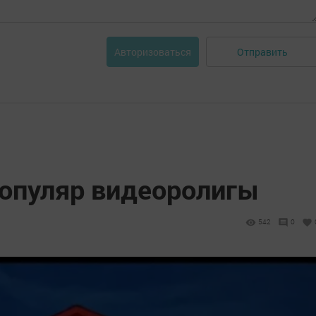
Отправить
Авторизоваться
популяр видеоролигы
542
0