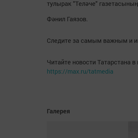
тулырак "Теләче" газетасының
Фәнил Гаязов.
Следите за самым важным и 
Читайте новости Татарстана 
https://max.ru/tatmedia
Галерея