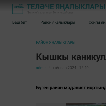
ТЕЛӘЧЕ ЯҢАЛЫКЛАРЫ
"Теләче" газетасы - Теләче районы
Баш бит
Район яңалыклары
Соңгы ян
РАЙОН ЯҢАЛЫКЛАРЫ
Кышкы каникулл
admin,
4 гыйнвар 2024 - 15:40
Бүген район мәдәният йортын