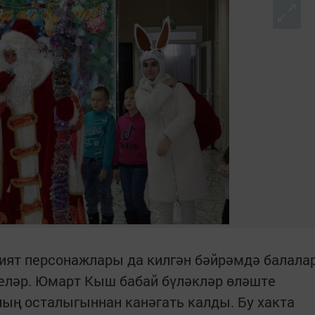
ият персонажлары да килгән бәйрәмдә балала
еләр. Юмарт Кыш бабай бүләкләр өләште
ның осталыгыннан канәгать калды. Бу хакта