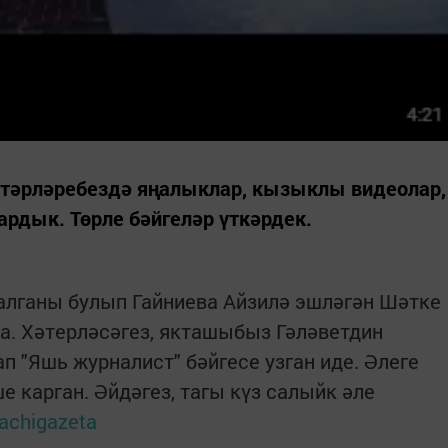
елтәрләребездә яңалыклар, кызыклы видеолар,
рдык. Төрле бәйгеләр үткәрдек.
алганы булып Гайниева Айзилә эшләгән Шәтке
а. Хәтерләсәгез, якташыбыз Гәләветдин
п "Яшь журналист" бәйгесе узган иде. Әлеге
ше карган. Әйдәгез, тагы күз салыйк әле
lachigazeta