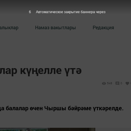
5
Автоматическое закрытие баннера через
алыклар
Намаз вакытлары
Редакция
ар күңелле үтә
548
0
да балалар өчен Чыршы бәйрәме үткәрелде.