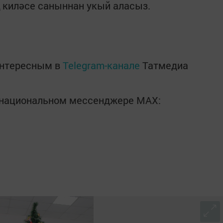
 киләсе саныннан укый аласыз.
интересным в
Telegram-канале
Татмедиа
в национальном мессенджере MАХ: