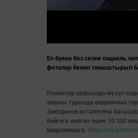
Ел буена без сезне социаль ч
фотолар белән таныштырып ба
Роликлар арасында иң күп кар
авылы турында видеоязма тор
Зиятдинов истәлегенә багышла
бәйгегә килгән эшне 10 300 ке
видеоязмага:
https://vk.com/tu