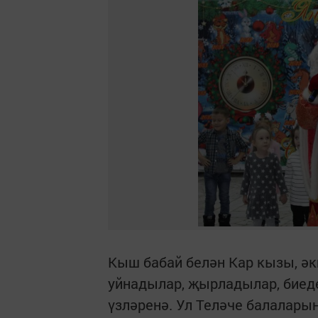
Кыш бабай белән Кар кызы, әк
уйнадылар, җырладылар, биед
үзләренә. Ул Теләче балалары