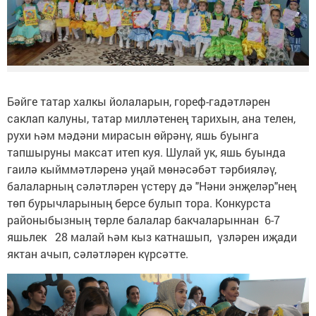
Бәйге татар халкы йолаларын, гореф-гадәтләрен
саклап калуны, татар милләтенең тарихын, ана телен,
рухи һәм мәдәни мирасын өйрәнү, яшь буынга
тапшыруны максат итеп куя. Шулай ук, яшь буында
гаилә кыйммәтләренә уңай мөнәсәбәт тәрбияләү,
балаларның сәләтләрен үстерү дә "Нәни энҗеләр"нең
төп бурычларының берсе булып тора. Конкурста
районыбызның төрле балалар бакчаларыннан 6-7
яшьлек 28 малай һәм кыз катнашып, үзләрен иҗади
яктан ачып, сәләтләрен күрсәтте.