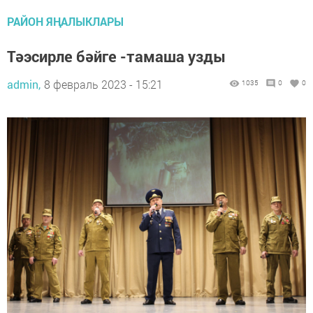
РАЙОН ЯҢАЛЫКЛАРЫ
Тәэсирле бәйге -тамаша узды
admin,
8 февраль 2023 - 15:21
1035
0
0