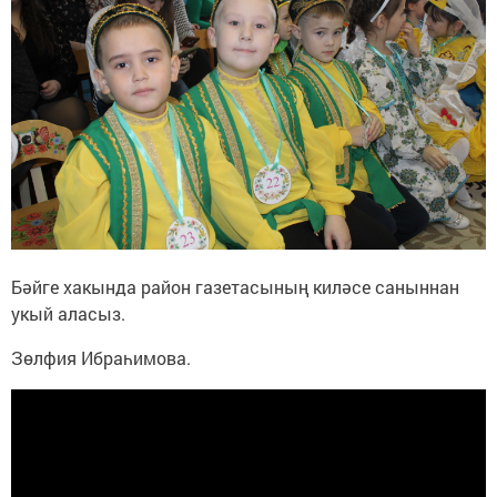
Бәйге хакында район газетасының киләсе саныннан
укый аласыз.
Зөлфия Ибраһимова.