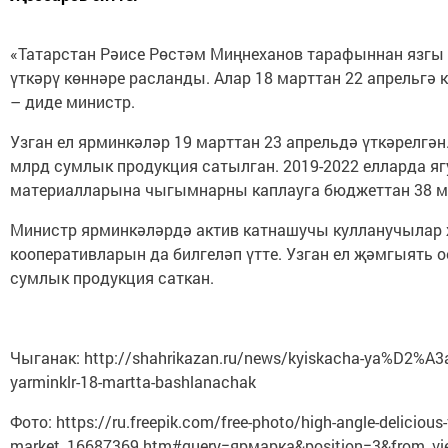
«Татарстан Рәисе Рөстәм Миңнеханов тарафыннан язгы
үткәрү көннәре расланды. Алар 18 марттан 22 апрельгә к
– диде министр.
Узган ел ярминкәләр 19 марттан 23 апрельдә үткәрелгән
млрд сумлык продукция сатылган. 2019-2022 елларда я
материалларына чыгымнарны каплауга бюджеттан 38 мл
Министр ярминкәләрдә актив катнашучы кулланучылар
кооперативларын да билгеләп үтте. Узган ел җәмгыять
сумлык продукция саткан.
Чыганак: http://shahrikazan.ru/news/kyiskacha-ya%D2%A3al
yarminklr-18-martta-bashlanachak
Фото: https://ru.freepik.com/free-photo/high-angle-delicious-
market_16687369.htm#query=ярмарка&position=3&from_vi