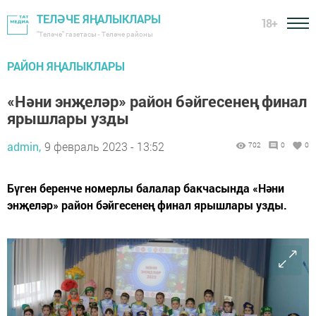
ТЕЛӘЧЕ ЯҢАЛЫКЛАРЫ
18+
"Теләче" газетасы - Теләче районы
РАЙОН ЯҢАЛЫКЛАРЫ
«Нәни энҗеләр» район бәйгесенең финал
ярышлары узды
admin,
9 февраль 2023 - 13:52
702
0
0
Бүген беренче номерлы балалар бакчасында «Нәни
энҗеләр» район бәйгесенең финал ярышлары узды.