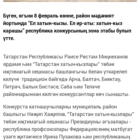
Бүген, ягъни 8 февраль көнне, район мәдәният
йортында “Ел хатын-кызы. Ел ир-аты: хатын-кыз
карашы” республика конкурсының зона этабы булып
үтте.
Татарстан Республикасы Рәисе Рөстәм Миңнеханов
ярдәме һәм “Татарстан хатын-кызлары” төбәк
иҗтимагый оешмасы башлангычы белән үткәрелеп
килүче традицион бәйгедә Арча, Балтач, Биектау,
Питрәч, Балык Бистәсе, Саба һәм Теләче
районнарыннан килгән конкурсантлар көч сынашты.
Конкурста катнашучыларны муниципаль район
башлыгы Нәҗип Хаҗипов, “Татарстан хатын-кызлары”
төбәк иҗтимагый оешмасы Президиумы әгъзалары -
республика профсоюзлары Федерациясенең матбугат
үзәге җитәкчесе Ирина Пузакова һәм республиканың