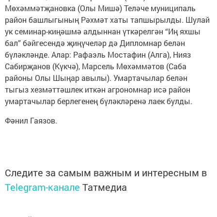
Мөхәммәтҗановка (Олы Мишә) Теләче муниципаль
район башлыгының Рәхмәт хаты тапшырылды. Шулай
ук семинар-киңәшмә алдыннан үткәрелгән “Иң яхшы
бал” бәйгесендә җиңүчеләр дә Дипломнар белән
бүләкләнде. Алар: Рафаэль Мостафин (Алга), Нияз
Сабирҗанов (Күкчә), Марсель Мөхәммәтов (Саба
районы Олы Шыңар авылы). Умартачылар белән
тыгыз хезмәттәшлек иткән агрономнар исә район
умартачылар берлегенең бүләкләренә лаек булды.
Фәнил Гаязов.
Следите за самым важным и интересным в
Telegram-канале
Татмедиа