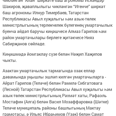
чикләнгән “Алан” ширкәте баш агрономы Искәндәр
Шакиров, җаваплылыгы чикләнгән “Игенче” ширкәт
баш агрономы Илнур Тимербаев, Татарстан
Республикасы Авыл хуҗалыгы һәм азык-төлек
министрлыгының терлекчелек бүлегенең умартачылык
буенча әйдәп баручы киңәшчесе Алмаз Гарипов һәм
район умартачылары берлеге җитәкчесе Нияз
Сабирҗанов сөйләде.
Киңәшмәдә йомгаклау сүзе белән Нәҗип Хаҗипов
чыкты.
Азактан умартачылык тармагында озак еллар
дәвамында уңышлы эшләп килгән умартачыларга -
Айрат Гарипов (Теләче) белән Рамилә Сибгатовага
(Лесной) Татарстан Республикасы Авыл хуҗалыгы һәм
азык-төлек министрлыгының Рәхмәт хаты, Рафаэль
Мостафин (Алга) белән Васил Мозаффаровка (Шәтке)
Теләче муниципаль районы башлыгының Мактау
грамотасы, ә Ильяс Ибраһимов (Үзәк) белән Самат