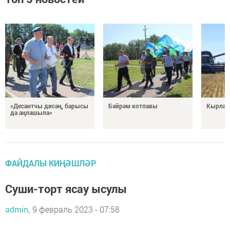
«Десантчы дисәң, барысы
Бәйрәм котлавы
Кырлард
да аңлашыла»
ФАЙДАЛЫ КИҢӘШЛӘР
Суши-торт ясау ысулы
admin,
9 февраль 2023 - 07:58