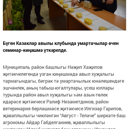
Бүген Казаклар авылы клубында умартачылар өчен
семинар-киңәшмә үткәрелде.
Муниципаль район башлыгы Нәҗип Хаҗипов
җитәкчелегендә узган киңәшмәдә авыл хуҗалыгы
тармагындагы, бигрәк тә умартачылык юнәлешендәге
эшчәнлек, аның табыш-югалтулары, үсеш юллары
турында район авыл хуҗалыгы һәм азык-төлек
идарәсе җитәкчесе Ралиф Низаметдинов, район
ветеринария берләшмәсе җитәкчесе Илгизәр Гарипов,
җаваплылыгы чикләнгән “Август - Теләче” ширкәте баш
агрономы Айдар Габделганиев, җаваплылыгы