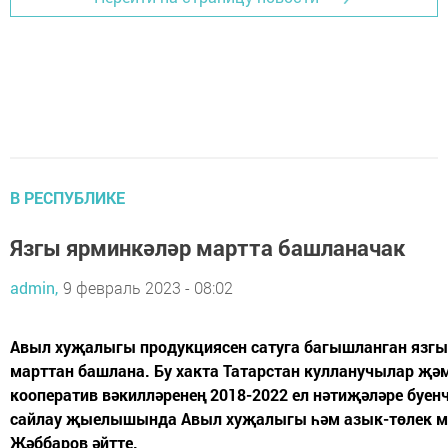
В РЕСПУБЛИКЕ
Язгы ярминкәләр мартта башланачак
admin,
9 февраль 2023 - 08:02
Авыл хуҗалыгы продукциясен сатуга багышланган язгы
марттан башлана. Бу хакта Татарстан кулланучылар җә
кооператив вәкилләренең 2018-2022 ел нәтиҗәләре буенч
сайлау җыелышында Авыл хуҗалыгы һәм азык-төлек м
Җәббаров әйтте.