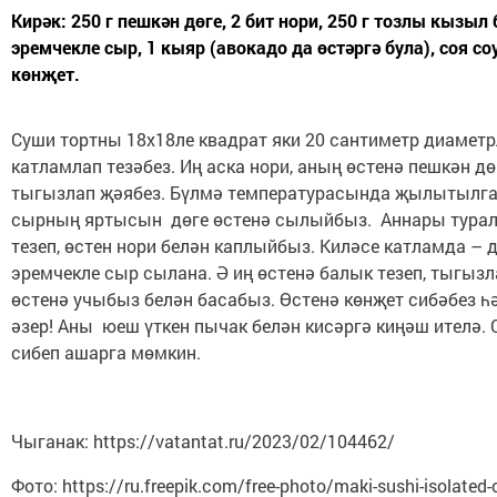
Кирәк: 250 г пешкән дөге, 2 бит нори, 250 г тозлы кызыл 
эремчекле сыр, 1 кыяр (авокадо да өстәргә була), соя с
көнҗет.
Суши тортны 18х18ле квадрат яки 20 сантиметр диамет
катламлап тезәбез. Иң аска нори, аның өстенә пешкән дө
тыгызлап җәябез. Бүлмә температурасында җылытылга
сырның яртысын дөге өстенә сылыйбыз. Аннары тура
тезеп, өстен нори белән каплыйбыз. Киләсе катламда – д
эремчекле сыр сылана. Ә иң өстенә балык тезеп, тыгызл
өстенә учыбыз белән басабыз. Өстенә көнҗет сибәбез һ
әзер! Аны юеш үткен пычак белән кисәргә киңәш ителә. 
сибеп ашарга мөмкин.
Чыганак: https://vatantat.ru/2023/02/104462/
Фото: https://ru.freepik.com/free-photo/maki-sushi-isolated-