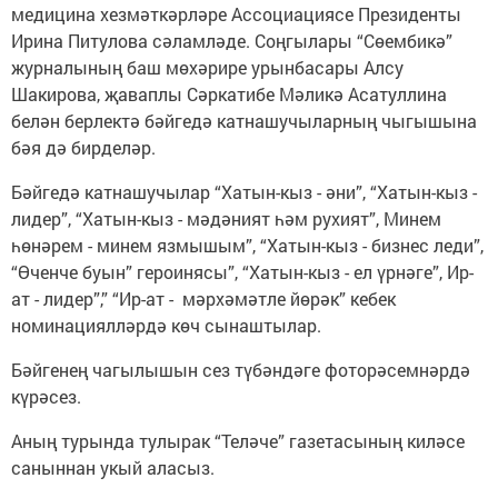
медицина хезмәткәрләре Ассоциациясе Президенты
Ирина Питулова сәламләде. Соңгылары “Сөембикә”
журналының баш мөхәрире урынбасары Алсу
Шакирова, җаваплы Сәркатибе Мәликә Асатуллина
белән берлектә бәйгедә катнашучыларның чыгышына
бәя дә бирделәр.
Бәйгедә катнашучылар “Хатын-кыз - әни”, “Хатын-кыз -
лидер”, “Хатын-кыз - мәдәният һәм рухият”, Минем
һөнәрем - минем язмышым”, “Хатын-кыз - бизнес леди”,
“Өченче буын” героинясы”, “Хатын-кыз - ел үрнәге”, Ир-
ат - лидер”,” “Ир-ат - мәрхәмәтле йөрәк” кебек
номинациялләрдә көч сынаштылар.
Бәйгенең чагылышын сез түбәндәге фоторәсемнәрдә
күрәсез.
Аның турында тулырак “Теләче” газетасының киләсе
саныннан укый аласыз.