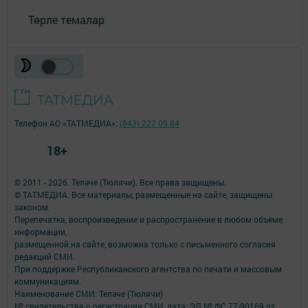
Төрле темалар
Телефон АО «ТАТМЕДИА»:
(843) 222 09 84
18+
© 2011 - 2026. Теләче (Тюлячи). Все права защищены.
© ТАТМЕДИА. Все материалы, размещенные на сайте, защищены
законом.
Перепечатка, воспроизведение и распространение в любом объеме
информации,
размещенной на сайте, возможна только с письменного согласия
редакций СМИ.
При поддержке Республиканского агентства по печати и массовым
коммуникациям.
Наименование СМИ: Теләче (Тюлячи)
№ свидетельства о регистрации СМИ, дата: ЭЛ № ФС 77-90169 от