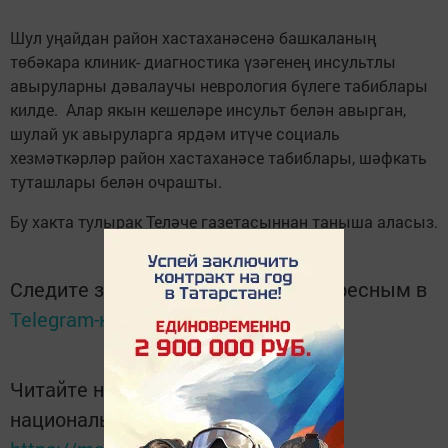
Шул уңайдан район хастаханәсенә башкаланың
төбәкара клиник- диагностика үзәгенең инсультлы
авыруларны дәвалаучы неврология бүлеге табиблары
килде. Алар якын кешеләре инсульт белән авырган,
шулай ук авыруларга ярдәм итүче социаль
хезмәткәрләр район хастаханәсе табиблары, шәфкать
туташлары белән очрашты.
Бу хакта тулырак Теләче газетасыннан таныша аласыз.
Следите за самым важным и интересным в
Telegram-канале
Татмедиа
Читайте новости Татарстана в
национальном мессенджере MАХ: