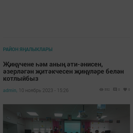
РАЙОН ЯҢАЛЫКЛАРЫ
Җиңүчене һәм аның әти-әнисен,
әзерләгән җитәкчесен җиңүләре белән
котлыйбыз
admin,
10 ноябрь 2023 - 15:26
552
0
0