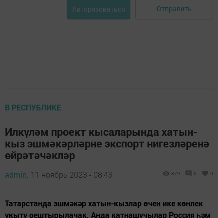
Отправить
Авторизоваться
В РЕСПУБЛИКЕ
Илкүләм проект кысаларында хатын-
кыз эшмәкәрләрне экспорт нигезләренә
өйрәтәчәкләр
admin,
11 ноябрь 2023 - 08:43
379
0
0
Татарстанда эшмәкәр хатын-кызлар өчен ике көнлек
укыту оештырылачак. Анда катнашучылар Россия һәм