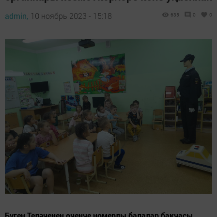
admin,
10 ноябрь 2023 - 15:18
635
0
0
Бүген Теләченең өченче номерлы балалар бакчасы