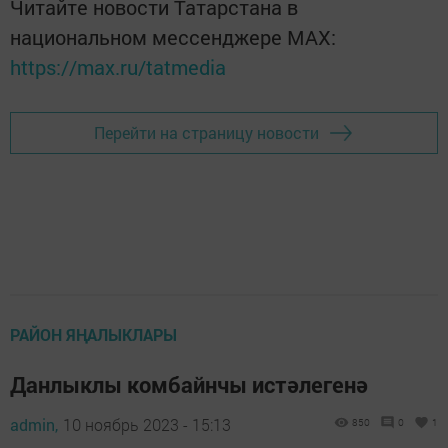
Читайте новости Татарстана в
национальном мессенджере MАХ:
https://max.ru/tatmedia
Перейти на страницу новости
РАЙОН ЯҢАЛЫКЛАРЫ
Данлыклы комбайнчы истәлегенә
admin,
10 ноябрь 2023 - 15:13
850
0
1