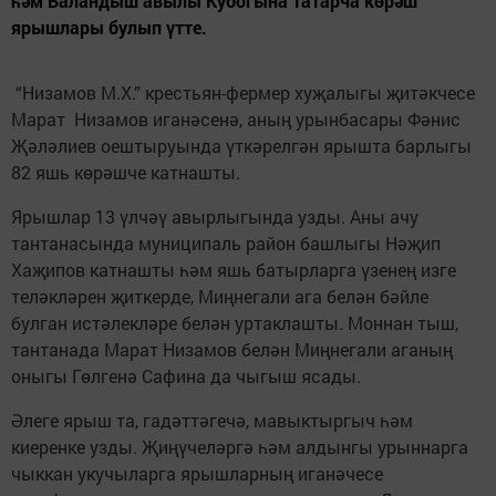
һәм Баландыш авылы Кубогына татарча көрәш
ярышлары булып үтте.
“Низамов М.Х.” крестьян-фермер хуҗалыгы җитәкчесе
Марат Низамов иганәсенә, аның урынбасары Фәнис
Җәләлиев оештыруында үткәрелгән ярышта барлыгы
82 яшь көрәшче катнашты.
Ярышлар 13 үлчәү авырлыгында узды. Аны ачу
тантанасында муниципаль район башлыгы Нәҗип
Хаҗипов катнашты һәм яшь батырларга үзенең изге
теләкләрен җиткерде, Миңнегали ага белән бәйле
булган истәлекләре белән уртаклашты. Моннан тыш,
тантанада Марат Низамов белән Миңнегали аганың
оныгы Гөлгенә Сафина да чыгыш ясады.
Әлеге ярыш та, гадәттәгечә, мавыктыргыч һәм
киеренке узды. Җиңүчеләргә һәм алдынгы урыннарга
чыккан укучыларга ярышларның иганәчесе