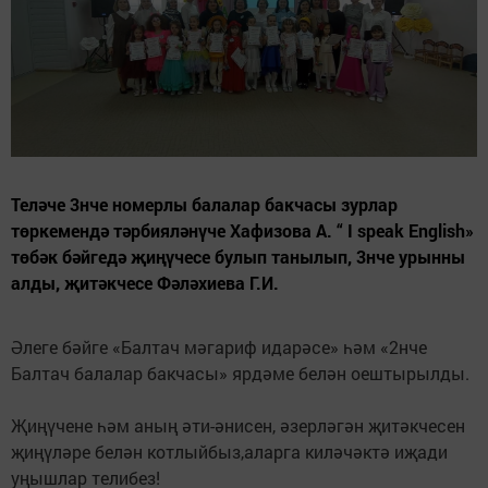
Теләче 3нче номерлы балалар бакчасы зурлар
төркемендә тәрбияләнүче Хафизова А. “ I speak English»
төбәк бәйгедә җиңүчесе булып танылып, 3нче урынны
алды, җитәкчесе Фәләхиева Г.И.
Әлеге бәйге «Балтач мәгариф идарәсе» һәм «2нче
Балтач балалар бакчасы» ярдәме белән оештырылды.
Җиңүчене һәм аның әти-әнисен, әзерләгән җитәкчесен
җиңүләре белән котлыйбыз,аларга киләчәктә иҗади
уңышлар телибез!