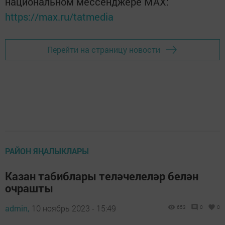
национальном мессенджере MАХ:
https://max.ru/tatmedia
Перейти на страницу новости
РАЙОН ЯҢАЛЫКЛАРЫ
Казан табиблары теләчелеләр белән
очрашты
admin,
10 ноябрь 2023 - 15:49
653
0
0