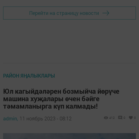
Перейти на страницу новости
РАЙОН ЯҢАЛЫКЛАРЫ
Юл кагыйдәләрен бозмыйча йөрүче
машина хуҗалары өчен бәйге
тәмамланырга күп калмады!
admin,
11 ноябрь 2023 - 08:12
412
0
0