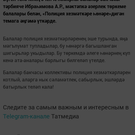
тәрбияче Ибраһимова А.Р., мәктәпкә әзерлек төркеме
балалары белән, «Полиция хезмәткәре һөнәре»дигән
темага әңгәмә үткәрде.
Балалар полиция хезмәткәрләренең эше турында, яңа
мәгълүмат тупладылар, бу һөнәргә багышланган
шигырьләр укыдылар. Бу төркемдә әлеге һөнәрнең күп
кенә ата-аналары барлыгы билгеләп үтелде.
Балалар бакчасы коллективы полиция хезмәткәрләрен
котлый, аларга нык сәламәтлек, сабырлык, эшләрдә
батырлык теләп кала!
Следите за самым важным и интересным в
Telegram-канале
Татмедиа