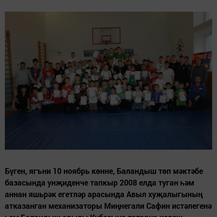
Бүген, ягъни 10 ноябрь көнне, Баландыш төп мәктәбе
базасында унҗиденче тапкыр 2008 елда туган һәм
аннан яшьрәк егетләр арасында Авыл хуҗалыгының
атказанган механизаторы Миңнегали Сафин истәлегенә