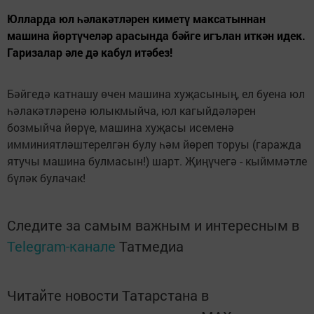
Юлларда юл һәлакәтләрен киметү максатыннан
машина йөртүчеләр арасында бәйге игълан иткән идек.
Гаризалар әле дә кабул итәбез!
Бәйгедә катнашу өчен машина хуҗасының, ел буена юл
һәлакәтләренә юлыкмыйча, юл кагыйдәләрен
бозмыйча йөрүе, машина хуҗасы исеменә
имминиятләштерелгән булу һәм йөреп торуы (гаражда
ятучы машина булмасын!) шарт. Җиңүчегә - кыйммәтле
бүләк булачак!
Следите за самым важным и интересным в
Telegram-канале
Татмедиа
Читайте новости Татарстана в