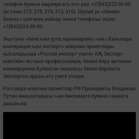
телефон буенча мөрәҗәгать итә ала: +7(843)222-90-60
(өстәмә 272, 278, 279, 313, 316). Шулай ук «Минем
бизнес» үзәгенең кайнар линия телефоны эшли:
+7(843)524-90-90.
Укытуны «Кече һәм урта эшмәкәрлек» һәм «Халыкара
кооперация һәм экспорт» илкүләм проектлары
кысаларында «Россия экспорт үзәге» АҖ Экспорт
мәктәбе» өстәмә профессиональ белем бирү автоном
коммерцияле булмаган оешмасы белән берлектә
Экспортка ярдәм итү үзәге үткәрә.
Россиядә илкүләм проектлар РФ Президенты Владимир
Путин инициативасы һәм йөкләмәсе буенча гамәлгә
ашырыла.