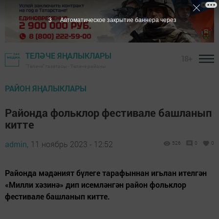
1
Автоматическое закрытие баннера через
ТЕЛӘЧЕ ЯҢАЛЫКЛАРЫ
18+
"Теләче" газетасы - Теләче районы
РАЙОН ЯҢАЛЫКЛАРЫ
Районда фольклор фестивале башланып
китте
admin,
11 ноябрь 2023 - 12:52
526
0
0
Районда мәдәният бүлеге тарафыннан игьлан ителгән
«Милли хәзинә» дип исемләнгән район фольклор
фестивале башланып китте.