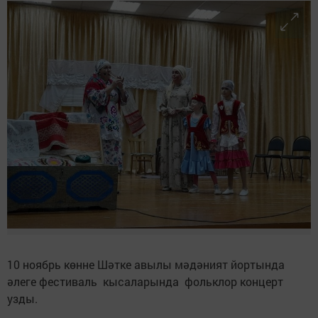
10 ноябрь көнне Шәтке авылы мәдәният йортында
әлеге фестиваль кысаларында фольклор концерт
узды.