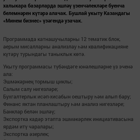
халыкара базарларда эшләү үзенчәлекләре буенча
белемнәрен күтәрә алачак. Бушлай укыту Казандагы
«Минем бизнес» үзәгендә узачак.
Программада катнашучыларны 12 тематик блок,
аерым мисалларны анализлау һәм квалификацияне
күтәрү турындагы таныклык көтә.
Укыту программасы түбәндәге юнәлешләрне үз эченә
ала:
Эшмәкәрнең тормыш циклы;
Салым салу нигезләре;
Бухгалтерлык исәп-хисабын оештыру һәм алып бару;
Финанс яктан планлаштыру һәм анализ нигезләре;
Банклар белән эшләү;
Экспортка кадәр этапта эшмәкәрлек инициативасына
ярдәм итү чаралары;
Экспортка әзерлек;