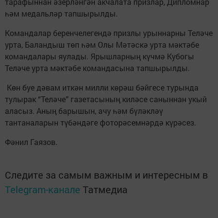
тарафыннан әзерләнгән акчалата призлар, Дипломнар
һәм медальләр тапшырылды.
Командалар беренчелегендә призлы урыннарны Теләче
урта, Баландыш төп һәм Олы Мәтәскә урта мәктәбе
командалары яулады. Ярышларның күчмә Кубогы
Теләче урта мәктәбе командасына тапшырылды.
Көн буе дәвам иткән милли көрәш бәйгесе турында
тулырак “Теләче” газетасының киләсе саныннан укый
аласыз. Аның барышын, ачу һәм бүләкләү
тантаналарын түбәндәге фоторәсемнәрдә күрәсез.
Фәнил Гаязов.
Следите за самым важным и интересным в
Telegram-канале
Татмедиа