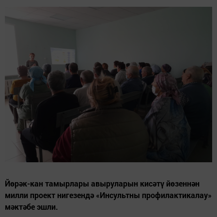
Йөрәк-кан тамырлары авыруларын кисәтү йөзеннән
милли проект нигезендә «Инсультны профилактикалау»
мәктәбе эшли.