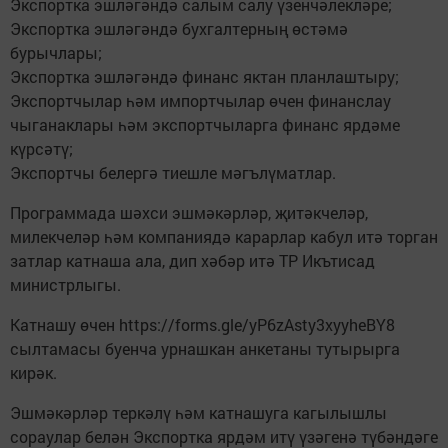
Экспортка эшләгәндә салым салу үзенчәлекләре;
Экспортка эшләгәндә бухгалтерның өстәмә
бурычлары;
Экспортка эшләгәндә финанс яктан планлаштыру;
Экспортчылар һәм импортчылар өчен финанслау
чыганаклары һәм экспортчыларга финанс ярдәме
күрсәтү;
Экспортчы белергә тиешле мәгълүматлар.
Программада шәхси эшмәкәрләр, җитәкчеләр,
милекчеләр һәм компаниядә карарлар кабул итә торган
затлар катнаша ала, дип хәбәр итә ТР Икътисад
министрлыгы.
Катнашу өчен https://forms.gle/yP6zAsty3xyyheBY8
сылтамасы буенча урнашкан анкетаны тутырырга
кирәк.
Эшмәкәрләр теркәлү һәм катнашуга кагылышлы
сораулар белән Экспортка ярдәм итү үзәгенә түбәндәге