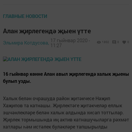
ГЛАВНЫЕ НОВОСТИ
Алан җирлегендә җыен үтте
17 гыйнвар 2020 -
Эльмира Котдусова,
1302
0
0
11:27
16 гыйнвар көнне Алан авыл җирлегендә халык җыены
булып узды.
Халык белән очрашуда район җитәкчесе Нәҗип
Хаҗипов та катнашы. Җирлектәге җитәкчеләр еллык
эшчәнлекләре белән халык алдында хисап тоттылар.
Җирлек тормышында иң актив катнашучыларга рәхмәт
хатлары һәм истәлек буләкләре тапшырылды