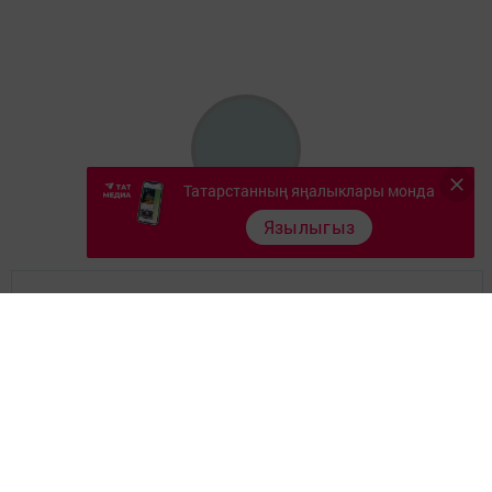
Татарстанның яңалыклары монда
Язылыгыз
Главная
Документлар
Төрле темалар