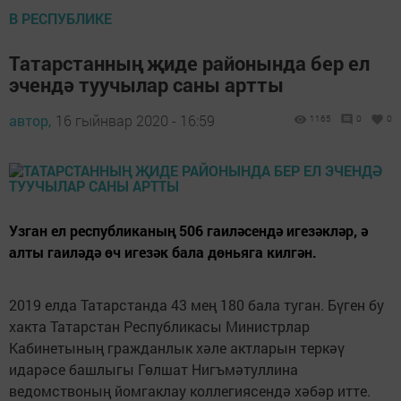
В РЕСПУБЛИКЕ
Татарстанның җиде районында бер ел
эчендә туучылар саны артты
автор,
16 гыйнвар 2020 - 16:59
1165
0
0
Узган ел республиканың 506 гаиләсендә игезәкләр, ә
алты гаиләдә өч игезәк бала дөньяга килгән.
2019 елда Татарстанда 43 мең 180 бала туган. Бүген бу
хакта Татарстан Республикасы Министрлар
Кабинетының гражданлык хәле актларын теркәү
идарәсе башлыгы Гөлшат Нигъмәтуллина
ведомствоның йомгаклау коллегиясендә хәбәр итте.