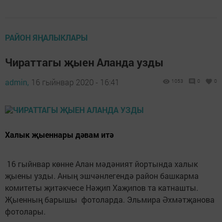
РАЙОН ЯҢАЛЫКЛАРЫ
Чираттагы җыен Аланда узды
admin,
16 гыйнвар 2020 - 16:41
1053
0
0
Халык җыеннары дәвам итә
16 гыйнвар көнне Алан мәдәният йортында халык
җыены узды. Аның эшчәнлегендә район башкарма
комитеты җитәкчесе Нәҗип Хаҗипов та катнашты.
Җыенның барышы фотоларда. Эльмира Әхмәтҗанова
фотолары.