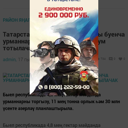
РАЙОН ЯҢАЛЫКЛАРЫ
Татарстанда «Экология» проекты буенча
урманнарны саклауга 200 млн сум
тотылачак
admin,
17 гыйнвар 2020 - 11:07
734
0
0
Быел республикада 4,8 мең гектар мәйданда
урманнарны торгызу, 11 мең тонна орлык һәм 30 млн
үсенте әзерләү планлаштырыла.
Быел республикада 4,8 мең гектар мәйданда