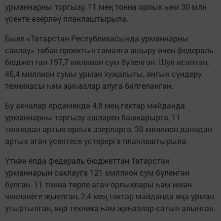
урманнарны торгызу, 11 мең тонна орлык һәм 30 млн
үсенте әзерләү планлаштырыла.
Быел «Татарстан Республикасында урманнарны
саклау» төбәк проектын гамәлгә ашыру өчен федераль
бюджеттан 197,7 миллион сум бүленгән. Шул исәптән,
46,4 миллион сумы урман хуҗалыгы, янгын сүндерү
техникасы һәм җиһазлар алуга билгеләнгән.
Бу акчалар ярдәмендә 4,8 мең гектар мәйданда
урманнарны торгызу эшләрен башкарырга, 11
тоннадан артык орлык әзерләргә, 30 миллион данәдән
артык агач үсентесе үстерергә планлаштырыла.
Үткән елда федераль бюджеттан Татарстан
урманнарын саклауга 121 миллион сум бүленгән
булган. 11 тонна төрле агач орлыклары һәм имән
чикләвеге җыелган, 2,4 мең гектар мәйданда яңа урман
утыртылган, яңа техника һәм җиһазлар сатып алынган.