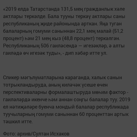
«2019 елда Татарстанда 131,5 мең гражданлык хәле
актлары теркәлде. Бала тууны теркәү актлары саны
республиканың җиде районында арткан. Яңа туган
балаларның гомуми саныннан 22,1 мең малай (51,2
процент) һәм 21 мең кыз (48,8 процент) теркәлгән.
Республиканың 506 гаиләсендә — игезәкләр, ә алты
гаиләдә өч игезәк туды», - дип хәбәр итте ул.
Спикер мәгълүматларына караганда, халык санын
тотрыкландыруда, аның киләчәк үсеше өчен
перспективаларны формалаштыруда мөһим фактор -
гаиләләрдә икенче һәм аннан соңгы балалар туу. 2019
ел нәтиҗәләре буенча мондый балалар республикада
туучыларның гомуми саныннан 60 проценттан артык
тәшкил итте.
Фото: архив/Султан Исхаков