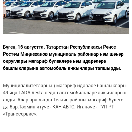
Бүген, 16 августта, Татарстан Республикасы Рәисе
Рөстәм Миңнеханов муниципаль районнар һәм шәһәр
округлары мәгариф бүлекләре һәм идарәләре
башлыкларына автомобиль ачкычлары тапшырды.
Муниципалитетларның мәгариф идарәсе башлыклары
49 яңа LADA Vesta седан автомобильләре ачкычларын
алды. Алар арасында Теләче районы мәгариф бүлеге
дә бар.Тәэмин итүче - КАН АВТО. Иганәче - ГУП РТ
«Транссервис».