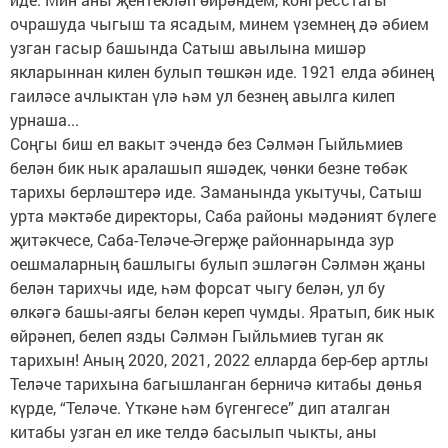
очрашуда чыгыш та ясадым, минем үземнең дә әбием
узган гасыр башында Сатыш авылына мишәр
якларыннан килен булып төшкән иде. 1921 елда әбинең
гаиләсе ачлыктан үлә һәм ул безнең авылга килеп
урнаша...
Соңгы биш ел вакыт эчендә без Сәлмән Гыйльмиев
белән бик нык аралашып яшәдек, чөнки безне төбәк
тарихы берләштерә иде. Заманында укытучы, Сатыш
урта мәктәбе директоры, Саба районы мәдәният бүлеге
җитәкчесе, Саба-Теләче-Әгерҗе районнарында зур
оешмаларның башлыгы булып эшләгән Сәлмән җаны
белән тарихчы иде, һәм форсат чыгу белән, ул бу
өлкәгә башы-аягы белән кереп чумды. Яратып, бик нык
өйрәнеп, белеп язды Сәлмән Гыйльмиев туган як
тарихын! Аның 2020, 2021, 2022 елларда бер-бер артлы
Теләче тарихына багышланган берничә китабы дөнья
күрде, “Теләче. Үткәне һәм бүгенгесе” дип аталган
китабы узган ел ике телдә басылып чыкты, аны