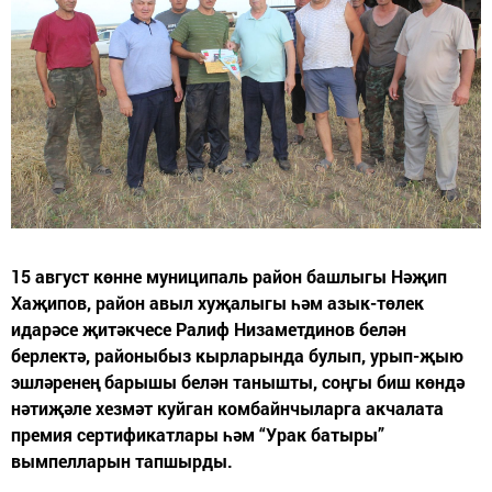
15 август көнне муниципаль район башлыгы Нәҗип
Хаҗипов, район авыл хуҗалыгы һәм азык-төлек
идарәсе җитәкчесе Ралиф Низаметдинов белән
берлектә, районыбыз кырларында булып, урып-җыю
эшләренең барышы белән танышты, соңгы биш көндә
нәтиҗәле хезмәт куйган комбайнчыларга акчалата
премия сертификатлары һәм “Урак батыры”
вымпелларын тапшырды.