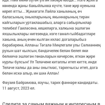
көнендә җаны бакыйлыкка күчте, тәне җир куенына
кереп ятты... Җәмәгате Ләйлә ханымның, өч
баласының, оныкларының, якыннарының тирән
кайгыларын уртаклашабыз, аларга сабырлыклар
телибез! Гаиләсенә, кешеләргә, халкына эшләгән
яхшылыклары нигезендә, изге гамәл-гыйбадәтләре
хакына, аның өчен кылган ихлас догаларыбыз
бәрабәренә, Аллаһы Тәгалә Миңлегали улы Сәлмәннең
рухын шат кылсын, бәндәчелек белән белеп яки
белмичә эшләгән гөнаһларын кичерсен, яткан җире
нурлы булсын! Ул Теләчене китаплы итеп китте, инде
Теләче халкы да аны онытмас, тарихчысы итеп, дога
белән искә алыр, ин шәә Аллаһ!
Фәүзия Бәйрәмова, язучы, тарих фәннәре кандидаты.
11 август, 2023 ел.
Следите за самым важным и интересным в