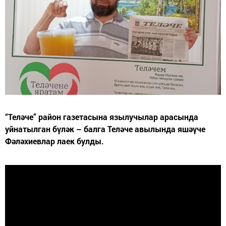
“Теләче” район газетасына язылучылар арасында
уйнатылган бүләк – балга Теләче авылында яшәүче
Фәләхиевлар лаек булды.