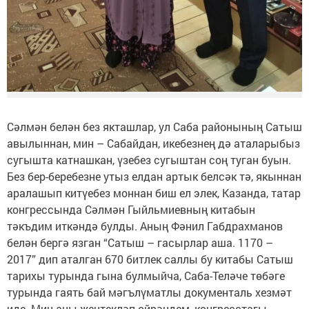
Сәлмән белән без якташлар, ул Саба районының Сатыш
авылыннан, мин – Сабайдан, икебезнең дә аталарыбыз
сугышта катнашкан, үзебез сугыштан соң туган буын.
Без бер-беребезне утыз елдан артык белсәк тә, якыннан
аралашып китүебез моннан биш ел элек, Казанда, татар
конгрессында Сәлмән Гыйльмиевның китабын
тәкъдим иткәндә булды. Аның Фәнил Габдрахманов
белән бергә язган “Сатыш – гасырлар аша. 1170 –
2017” дип аталган 670 битлек саллы бу китабы Сатыш
тарихы турында гына булмыйча, Саба-Теләче төбәге
турында гаять бай мәгълүматлы документаль хезмәт
иде. Мин аны җентекләп өйрәндем, конгресстагы