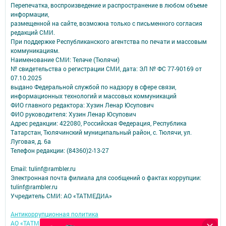
Перепечатка, воспроизведение и распространение в любом объеме
информации,
размещенной на сайте, возможна только с письменного согласия
редакций СМИ.
При поддержке Республиканского агентства по печати и массовым
коммуникациям.
Наименование СМИ: Теләче (Тюлячи)
№ свидетельства о регистрации СМИ, дата: ЭЛ № ФС 77-90169 от
07.10.2025
выдано Федеральной службой по надзору в сфере связи,
информационных технологий и массовых коммуникаций
ФИО главного редактора: Хузин Ленар Юсупович
ФИО руководителя: Хузин Ленар Юсупович
Адрес редакции: 422080, Российская Федерация, Республика
Татарстан, Тюлячинский муниципальный район, с. Тюлячи, ул.
Луговая, д. 6а
Телефон редакции: (84360)2-⁠13-⁠27
Email: tulinf@rambler.ru
Электронная почта филиала для сообщений о фактах коррупции:
tulinf@rambler.ru
Учредитель СМИ: АО «ТАТМЕДИА»
Антикоррупционная политика
АО «ТАТМЕДИА» использует «cookie»
для персонализации сервисов и