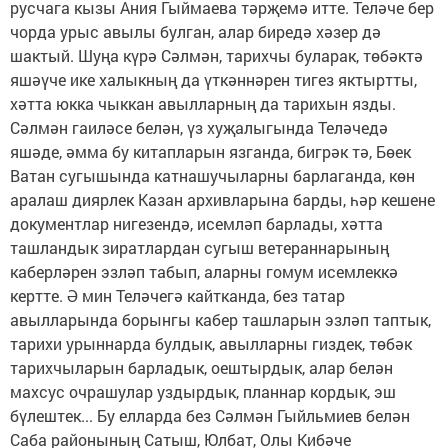
русчага кызы Ания Гыймаева тәрҗемә итте. Теләче бер
чорда урыс авылы булган, алар биредә хәзер дә
шактый. Шуңа күрә Сәлмән, тарихчы буларак, төбәктә
яшәүче ике халыкның да үткәннәрен тигез яктыртты,
хәтта юкка чыккан авылларның да тарихын язды.
Сәлмән гаиләсе белән, үз хуҗалыгында Теләчедә
яшәде, әмма бу китапларын язганда, бигрәк тә, Бөек
Ватан сугышында катнашучыларны барлаганда, көн
аралаш диярлек Казан архивларына барды, һәр кешене
документлар нигезендә, исемләп барлады, хәтта
ташландык зиратлардан сугыш ветераннарының
каберләрен эзләп табып, аларны гомум исемлеккә
кертте. Ә мин Теләчегә кайтканда, без татар
авылларында борынгы кабер ташларын эзләп таптык,
тарихи урыннарда булдык, авылларны гиздек, төбәк
тарихчыларын барладык, оештырдык, алар белән
махсус очрашулар уздырдык, планнар кордык, эш
бүлештек... Бу елларда без Сәлмән Гыйльмиев белән
Саба районының Сатыш, Юлбат, Олы Кибәче