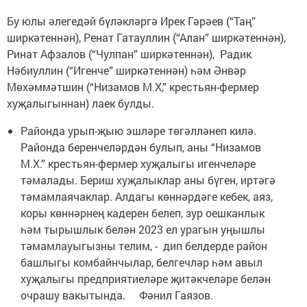
Бу юлы әлегедәй бүләкләргә Ирек Гәрәев (“Таң”
ширкәтеннән), Ренат Гатауллин (“Алан” ширкәтеннән),
Ринат Афзалов (“Чулпан” ширкәтеннән), Радик
Нәбиуллин (“Игенче” ширкәтеннән) һәм Әнвәр
Мөхәммәтшин (“Низамов М.Х,” крестьян-фермер
хуҗалыгыннан) лаек булды.
Районда урып-җыю эшләре төгәлләнеп килә.
Районда беренчеләрдән булып, аны “Низамов
М.Х.” крестьян-фермер хуҗалыгы игенчеләре
тәмалады. Бериш хуҗалыклар аны бүген, иртәгә
тәмамлаячаклар. Алдагы көннәрдәге кебек, аяз,
коры көннәрнең кадерен белеп, зур оешканлык
һәм тырышлык белән 2023 ел урагын уңышлы
тәмамлауыгызны телим, - дип белдерде район
башлыгы комбайнчылар, белгечләр һәм авыл
хуҗалыгы предприятиеләре җитәкчеләре белән
очрашу вакытында. Фәнил Гаязов.