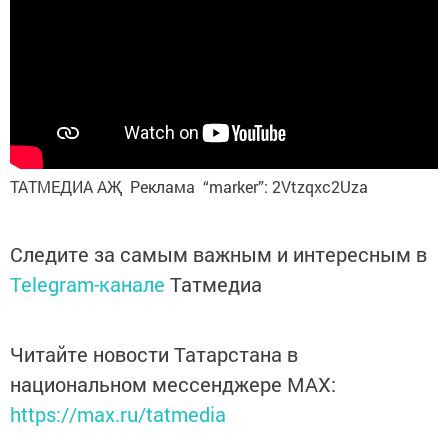
ТАТМЕДИА АҖ Реклама “marker”: 2Vtzqxc2Uza
Следите за самым важным и интересным в
Telegram-канале
Татмедиа
Читайте новости Татарстана в
национальном мессенджере MАХ:
https://max.ru/tatmedia