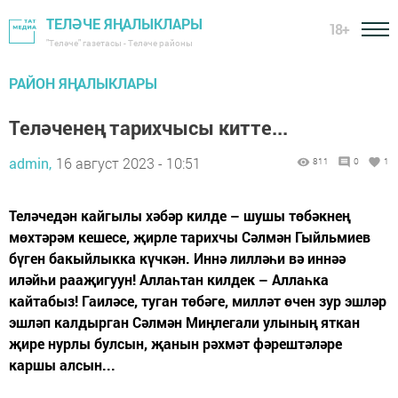
ТЕЛӘЧЕ ЯҢАЛЫКЛАРЫ
18+
"Теләче" газетасы - Теләче районы
РАЙОН ЯҢАЛЫКЛАРЫ
Теләченең тарихчысы китте...
admin,
16 август 2023 - 10:51
811
0
1
Теләчедән кайгылы хәбәр килде – шушы төбәкнең
мөхтәрәм кешесе, җирле тарихчы Сәлмән Гыйльмиев
бүген бакыйлыкка күчкән. Иннә лилләһи вә иннәә
иләйһи рааҗигуун! Аллаһтан килдек – Аллаһка
кайтабыз! Гаиләсе, туган төбәге, милләт өчен зур эшләр
эшләп калдырган Сәлмән Миңлегали улының яткан
җире нурлы булсын, җанын рәхмәт фәрештәләре
каршы алсын...