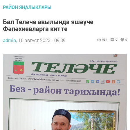
РАЙОН ЯҢАЛЫКЛАРЫ
Бал Теләче авылында яшәүче
Фәләхиевларга китте
admin,
16 август 2023 - 09:39
534
0
0