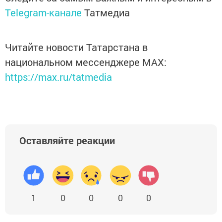
Telegram-канале
Татмедиа
Читайте новости Татарстана в
национальном мессенджере MАХ:
https://max.ru/tatmedia
Оставляйте реакции
1
0
0
0
0