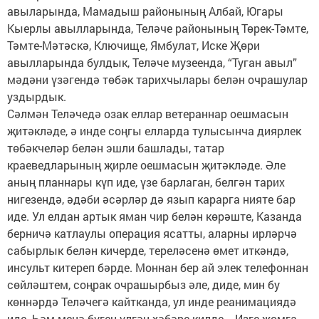
авыларында, Мамадыш районының Албай, Югары
Кыерлы авылларында, Теләче районының Төрек-Тәмте,
Тәмте-Мәтәскә, Ключище, Ямбулат, Иске Җөри
авылларында булдык, Теләче музеенда, “Туган авыл”
мәдәни үзәгендә төбәк тарихчылары белән очрашулар
уздырдык.
Сәлмән Теләчедә озак еллар ветераннар оешмасын
җитәкләде, ә инде соңгы елларда тулысынча диярлек
төбәкчеләр белән эшли башлады, татар
краеведларының җирле оешмасын җитәкләде. Әле
аның планнары күп иде, үзе барлаган, белгән тарих
нигезендә, әдәби әсәрләр дә язып карарга нияте бар
иде. Ул елдан артык яман чир белән көрәште, Казанда
берничә катлаулы операция ясатты, аларны ирләрчә
сабырлык белән кичерде, тереләсенә өмет иткәндә,
инсульт китереп бәрде. Моннан бер ай элек телефоннан
сөйләштем, соңрак очрашырбыз әле, диде, мин бу
көннәрдә Теләчегә кайтканда, ул инде реанимациядә
иде. Һәм менә бүген үлгән хәбәре килде... Изге җомга