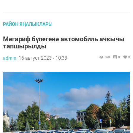
РАЙОН ЯҢАЛЫКЛАРЫ
Мәгариф бүлегенә автомобиль ачкычы
тапшырылды
admin,
16 август 2023 - 10:33
560
0
0