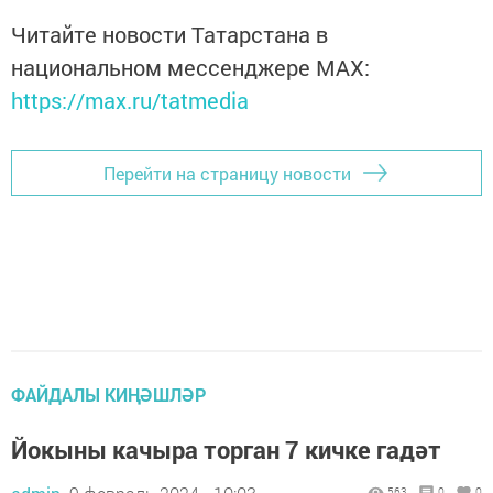
Читайте новости Татарстана в
национальном мессенджере MАХ:
https://max.ru/tatmedia
Перейти на страницу новости
ФАЙДАЛЫ КИҢӘШЛӘР
Йокыны качыра торган 7 кичке гадәт
563
0
0