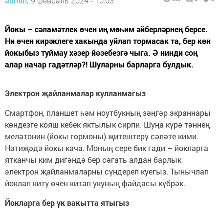
admin,
9 февраль 2024 - 10:03
Йокы – сәламәтлек өчен иң мөһим әйберләрнең берсе.
Ни өчен кирәклеге хакында уйлап тормасак та, бер көн
йокыбыз туймау хәзер йөзебезгә чыга. Ә нинди соң
алар начар гадәтләр?! Шуларны барларга булдык.
Электрон җайланмалар кулланмагыз
Смартфон, планшет һәм ноутбукның зәңгәр экраннары
көндезге кояш кебек яктылык сирпи. Шуңа күрә тәннең
мелатонин (йокы гормоны) җитештерү сәләте кими.
Нәтиҗәдә йокы кача. Моның сере бик гади – йокларга
ятканчы ким дигәндә бер сәгать алдан барлык
электрон җайланмаларны сүндереп куегыз. Тынычлап
йоклап китү өчен китап укуның файдасы күбрәк.
Йокларга бер үк вакытта ятыгыз