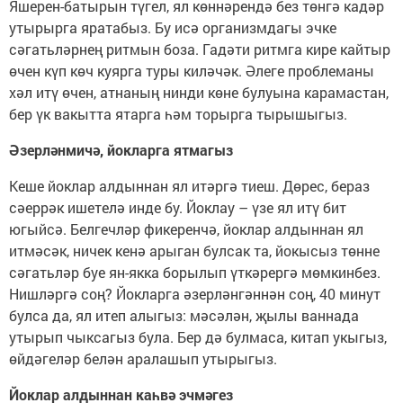
Яшерен-батырын түгел, ял көннәрендә без төнгә кадәр
утырырга яратабыз. Бу исә организмдагы эчке
сәгатьләрнең ритмын боза. Гадәти ритмга кире кайтыр
өчен күп көч куярга туры киләчәк. Әлеге проблеманы
хәл итү өчен, атнаның нинди көне булуына карамастан,
бер үк вакытта ятарга һәм торырга тырышыгыз.
Әзерләнмичә, йокларга ятмагыз
Кеше йоклар алдыннан ял итәргә тиеш. Дөрес, бераз
сәеррәк ишетелә инде бу. Йоклау – үзе ял итү бит
югыйсә. Белгечләр фикеренчә, йоклар алдыннан ял
итмәсәк, ничек кенә арыган булсак та, йокысыз төнне
сәгатьләр буе ян-якка борылып үткәрергә мөмкинбез.
Нишләргә соң? Йокларга әзерләнгәннән соң, 40 минут
булса да, ял итеп алыгыз: мәсәлән, җылы ваннада
утырып чыксагыз була. Бер дә булмаса, китап укыгыз,
өйдәгеләр белән аралашып утырыгыз.
Йоклар алдыннан каһвә эчмәгез