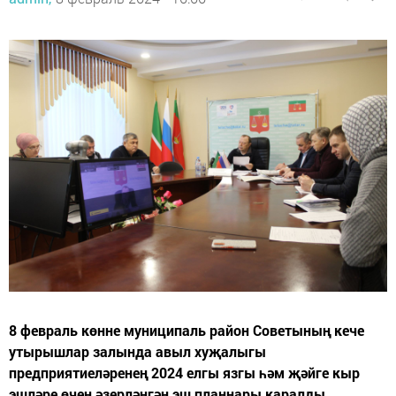
8 февраль көнне муниципаль район Советының кече
утырышлар залында авыл хуҗалыгы
предприятиеләренең 2024 елгы язгы һәм җәйге кыр
эшләре өчен әзерләнгән эш планнары каралды.