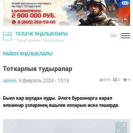
ТЕЛӘЧЕ ЯҢАЛЫКЛАРЫ
18+
"Теләче" газетасы - Теләче районы
РАЙОН ЯҢАЛЫКЛАРЫ
Тоткарлык тудыралар
admin,
9 февраль 2024 - 15:19
618
0
0
Быел кар мулдан яуды. Әлеге бураннарга карап
өлкәннәр үзләренең яшьлек елларын искә төшерде.