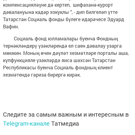
компенсацияләүне дә кертеп, шифаханә-курорт
дәвалануына кадәр хокуклы ", - дип билгеләп үтте
Татарстан Социаль фонды бүлеге идарәчесе Эдуард
Вафин.
Социаль фонд юлламалары буенча Фондның
тернәкләндерү үзәкләрендә ел саен дәвалау узарга
мөмкин. Моның өчен дәүләт хезмәтләре порталы аша,
күпфункцияле үзәкләрдә яисә шәхсән Татарстан
Республикасы буенча Социаль фондның клиент
хезмәтендә гариза бирергә кирәк.
Следите за самым важным и интересным в
Telegram-канале
Татмедиа