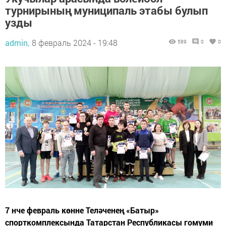
турнирының муниципаль этабы булып
узды
admin,
8 февраль 2024 - 19:48
589
0
0
7 нче февраль көнне Теләченең «Батыр»
спорткомплексында Татарстан Республикасы гомуми