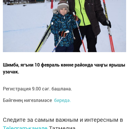
Шимбә, ягъни 10 февраль көнне районда чаңгы ярышы
узачак.
Регистрация 9.00 сәг. башлана.
Бәйгенең нигезләмәсе
биредә.
Следите за самым важным и интересным в
Telegram-канале
Татмедиа