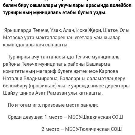
белем бирү оешмалары укучылары арасында волейбол
турнирының муниципаль этабы булып узды.
Ярышларда Теләче, Үзәк, Алан, Иске Җөри, Шәтке, Олы
Мәтәскә урта мәктәпләреннән егетләр һәм кызлар
командалары көч сынашты.
Турнирны ачу тантанасында Теләче муниципаль
районы Теләче муниципаль районы Башкарма
комитетының мәгариф бүлеге җитәкчесе Карпова
Наталья Владимировна, Балаларны сәламәтләндерү-
белембирү (профильле) үзәге учреждениясе директоры
Шайхутдинов Азат Рамазан улы катнашты.
По итогам игр, призовые места заняли:
Среди девушек: 1 место – МБОУ-Шадкинская СОШ
2 место – МБОУ-Тюлячинская СОШ