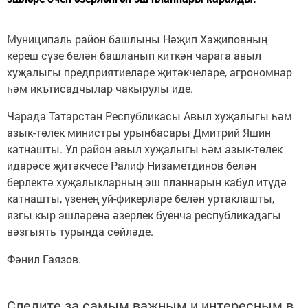
Муниципаль район башлыны Нәҗип Хаҗиповның
кереш сүзе белән башланып киткән чарага авыл
хуҗалыгы предприятиеләре җитәкчеләре, агрономнар
һәм икътисадчылар чакырулы иде.
Чарада Татарстан Республикасы Авыл хуҗалыгы һәм
азык-төлек министры урынбасары Дмитрий Яшин
катнашты. Ул район авыл хуҗалыгы һәм азык-төлек
идарәсе җитәкчесе Ралиф Низаметдинов белән
берлектә хуҗалыкларның эш планнарын кабул итүдә
катнашты, үзенең уй-фикерләре белән уртаклашты,
язгы кыр эшләренә әзерлек буенча республикадагы
вәзгыять турында сөйләде.
Фәнил Гаязов.
Следите за самым важным и интересным в