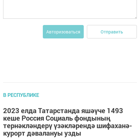
Отправить
Авторизоваться
В РЕСПУБЛИКЕ
2023 елда Татарстанда яшәүче 1493
кеше Россия Социаль фондының
тернәкләндерү үзәкләрендә шифаханә-
курорт дәвалануы узды