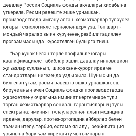
дәвалау Россия Социаль фонды акчалары хисабына
үткәрелә. Рәсми рәвештә эшкә урнашкан,
производствода имгәнү алган хезмәткәрләр түләүсез
югары технологияле тернәкләндерү уза. Төп шарт -
мондый чаралар зыян күрүченең реабилитацияләү
программасында күрсәтелгән булырга тиеш.
"Һәр кунак белән төрле профильле югары
квалификацияле табиблар эшли, дәвалау инновацион
җиһазлар кулланып, шифаханә-курорт ярдәме
стандартлары нигезендә уздырыла. Шунысын да
билгеләп үтәм, рәсми рәвештә эшкә урнашкан, эш
бирүче аның өчен Социаль фондка производствода
җәрәхәтләнү очрагына иминият кертемнәре түли
торган хезмәткәрләр социаль гарантияләрнең тулы
спектрына: иминият түләүләреннән алып медицина
ярдәме, дарулар, протез-ортопедик әйберләр белән
тәэмин ителү, тәрбия, өстәмә ял алу , реабилитация
урынына бару һәм кире кайту чыгымнарын