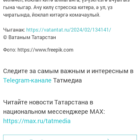
гына чыгар. Ачу килү стресска китерә, ә ул, үз
чиратында, йоклап китәргә комачаулый.
Чыганак:
https://vatantat.ru/2024/02/134141/
© Ватаным Татарстан
Фото: https://www.freepik.com
Следите за самым важным и интересным в
Telegram-канале
Татмедиа
Читайте новости Татарстана в
национальном мессенджере MАХ:
https://max.ru/tatmedia