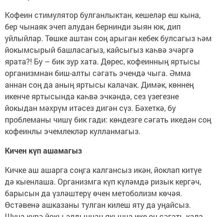
Кофеин стимулятор булганлыктан, кешеләр еш кына,
бер чынаяк эчеп алудан бернинди зыян юк, дип
уйлыйлар. Төшке аштан соң арыган кебек булсагыз һәм
йокымсырый башласагыз, кайсыгыз каһвә эчәргә
ярата?! Бу – бик зур хата. Дөрес, кофеинның яртысы
организмнан биш-алты сәгать эчендә чыга. Әмма
аннан соң да аның яртысы калачак. Димәк, көннең
икенче яртысында каһвә эчкәндә, сез үзегезне
йокыдан мәхрүм итәсез дигән сүз. Бәхеткә, бу
проблеманы чишү бик гади: көндезге сәгать икедән соң
кофеинлы эчемлекләр кулланмагыз.
Кичен күп ашамагыз
Кичке аш ашарга соңга калгансыз икән, йоклап китүе
дә кыенлаша. Организмга күп күләмдә ризык кергәч,
барысын да үзләштерү өчен метоболизм көчәя.
Өстәвенә ашказаны тулган килеш яту да уңайсыз.
Шуңа күрә йокы алдыннан якынча ике-өч сәгать кала