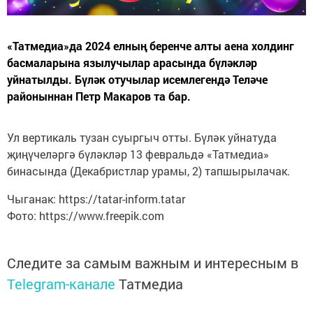
«Татмедиа»да 2024 елның беренче алты аена холдинг
басмаларына язылучылар арасында бүләкләр
уйнатылды. Бүләк отучылар исемлегендә Теләче
районыннан Петр Макаров та бар.
Ул вертикаль тузан суыргыч отты. Бүләк уйнатуда
җиңүчеләргә бүләкләр 13 февральдә «Татмедиа»
бинасында (Декабристлар урамы, 2) тапшырылачак.
Чыганак: https://tatar-inform.tatar
Фото: https://www.freepik.com
Следите за самым важным и интересным в
Telegram-канале
Татмедиа