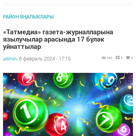
РАЙОН ЯҢАЛЫКЛАРЫ
«Татмедиа» газета-журналларына
язылучылар арасында 17 бүләк
уйнаттылар
admin,
8 февраль 2024 - 17:15
540
0
0