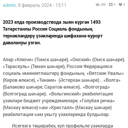
admin,
9 февраль 2024 - 13:11
289
0
0
2023 елда производствода зыян күргән 1493
Татарстанлы Россия Социаль фондының
тернәкләндерү үзәкләрендә шифаханә-курорт
дәвалануы узган.
Алар «Ключи» (Томск шәһәре), «Омский» (Омск шәһәре),
«Тараскуль» (Төмән шәһәре), Россия Федерациясе
социаль иминиятләштерү фондының «Вятские Увалы»
(Киров өлкәсе), «Тинаки» (Әстерхан шәһәре) , «Волга»
(Балаково шәһәре, Саратов өлкәсе), «Волгоград»
(Волгоград шәһәре), «Вольгинский» реабилитация
үзәкләре бюджет учреждениеләре, «Голубая речка»
(Мәскәү өлкәсе) һәм «Кристалл» (Мәскәү шәһәре)
реабилитация һәм укыту үзәкләрендә булдылар.
Исегезгә төшерәбез, күп профильле үзәкләрдә