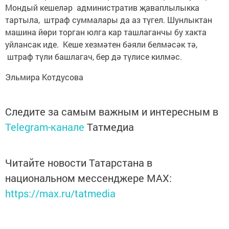
Мондый кешеләр административ җаваплылыкка
тартыла, штраф суммалары да аз түгел. Шунлыктан
машина йөри торган юлга кар ташлаганчы бу хакта
уйлансак иде. Кеше хезмәтен бәяли белмәсәк тә,
штраф түли башлагач, бер дә түлисе килмәс.
Эльмира Котдусова
Следите за самым важным и интересным в
Telegram-канале
Татмедиа
Читайте новости Татарстана в
национальном мессенджере MАХ:
https://max.ru/tatmedia