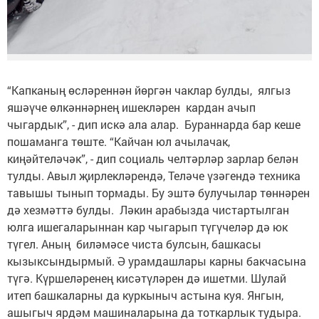
“Капканың өсләреннән йөргән чаклар булды, ялгыз
яшәүче өлкәннәрнең ишекләрен кардан ачып
чыгардык”, - дип искә ала алар. Бураннарда бар кеше
пошаманга төште. “Кайчан юл ачылачак,
киңәйтеләчәк”, - дип социаль челтәрләр зарлар белән
тулды. Авыл җирлекләрендә, Теләче үзәгендә техника
тавышы тынып тормады. Бу эштә булучылар төннәрен
дә хезмәттә булды. Ләкин арабызда чистартылган
юлга ишегаларыннан кар чыгарып түгүчеләр дә юк
түгел. Аның биләмәсе чиста булсын, башкасы
кызыксындырмый. Ә урамдашлары карны бакчасына
түгә. Күршеләренең кисәтүләрен дә ишетми. Шулай
итеп башкаларны да куркыныч астына куя. Янгын,
ашыгыч ярдәм машиналарына да тоткарлык тудыра.