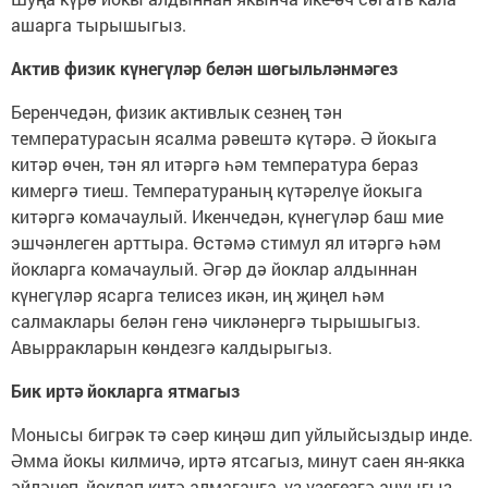
ашарга тырышыгыз.
Актив физик күнегүләр белән шөгыльләнмәгез
Беренчедән, физик активлык сезнең тән
температурасын ясалма рәвештә күтәрә. Ә йокыга
китәр өчен, тән ял итәргә һәм температура бераз
кимергә тиеш. Температураның күтәрелүе йокыга
китәргә комачаулый. Икенчедән, күнегүләр баш мие
эшчәнлеген арттыра. Өстәмә стимул ял итәргә һәм
йокларга комачаулый. Әгәр дә йоклар алдыннан
күнегүләр ясарга телисез икән, иң җиңел һәм
салмаклары белән генә чикләнергә тырышыгыз.
Авырракларын көндезгә калдырыгыз.
Бик иртә йокларга ятмагыз
Монысы бигрәк тә сәер киңәш дип уйлыйсыздыр инде.
Әмма йокы килмичә, иртә ятсагыз, минут саен ян-якка
әйләнеп, йоклап китә алмаганга, үз-үзегезгә ачуыгыз