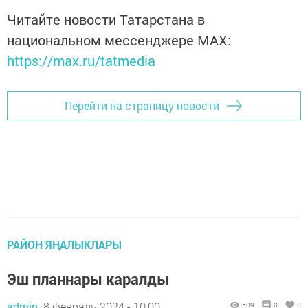
Читайте новости Татарстана в
национальном мессенджере MАХ:
https://max.ru/tatmedia
Перейти на страницу новости
РАЙОН ЯҢАЛЫКЛАРЫ
Эш планнары каралды
admin,
8 февраль 2024 - 10:00
509
0
0