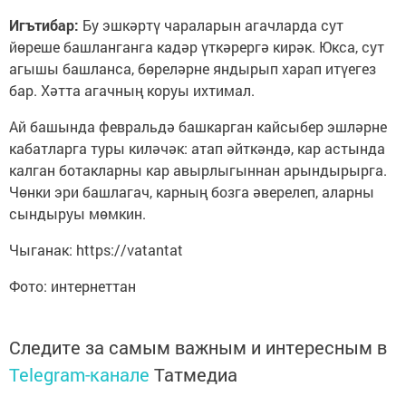
Игътибар:
Бу эшкәртү чараларын агачларда сут
йөреше башланганга кадәр үткәрергә кирәк. Юкса, сут
агышы башланса, бөреләрне яндырып харап итүегез
бар. Хәтта агачның коруы ихтимал.
Ай башында февральдә башкарган кайсыбер эшләрне
кабатларга туры киләчәк: атап әйткәндә, кар астында
калган ботакларны кар авырлыгыннан арындырырга.
Чөнки эри башлагач, карның бозга әверелеп, аларны
сындыруы мөмкин.
Чыганак: https://vatantat
Фото: интернеттан
Следите за самым важным и интересным в
Telegram-канале
Татмедиа