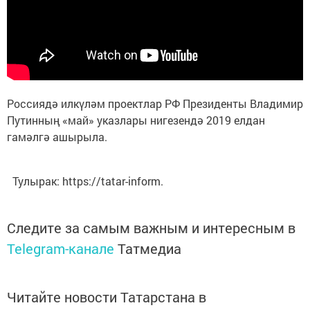
Россиядә илкүләм проектлар РФ Президенты Владимир
Путинның «май» указлары нигезендә 2019 елдан
гамәлгә ашырыла.
Тулырак: https://tatar-inform.
Следите за самым важным и интересным в
Telegram-канале
Татмедиа
Читайте новости Татарстана в