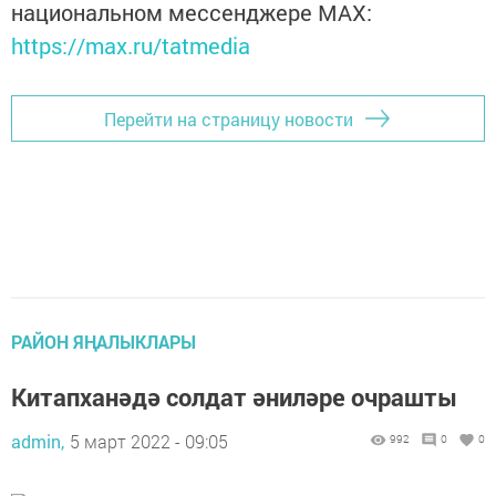
национальном мессенджере MАХ:
https://max.ru/tatmedia
Перейти на страницу новости
РАЙОН ЯҢАЛЫКЛАРЫ
Китапханәдә солдат әниләре очрашты
admin,
5 март 2022 - 09:05
992
0
0