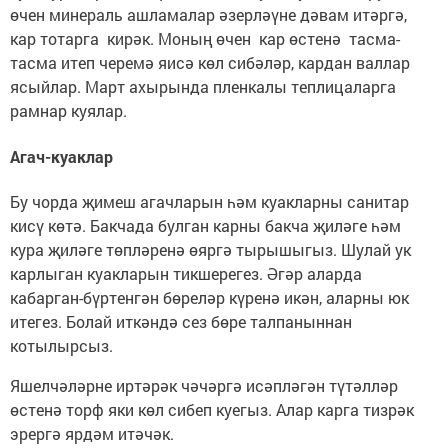
өчен минераль ашламалар әзерләүне дәвам итәргә,
кар тотарга кирәк. Моның өчен кар өстенә тасма-
тасма итеп черемә яисә көл сибәләр, кардан валлар
ясыйлар. Март ахырында пленкалы теплицаларга
рамнар куялар.
Агач-куаклар
Бу чорда җимеш агачларын һәм куакларны санитар
кисү көтә. Бакчада булган карны бакча җиләге һәм
кура җиләге төпләренә өяргә тырышыгыз. Шулай ук
карлыган куакларын тикшерегез. Әгәр аларда
кабарган-бүртенгән бөреләр күренә икән, аларны юк
итегез. Болай иткәндә сез бөре талпаныннан
котылырсыз.
Яшелчәләрне иртәрәк чәчәргә исәпләгән түтәлләр
өстенә торф яки көл сибеп куегыз. Алар карга тизрәк
эрергә ярдәм итәчәк.