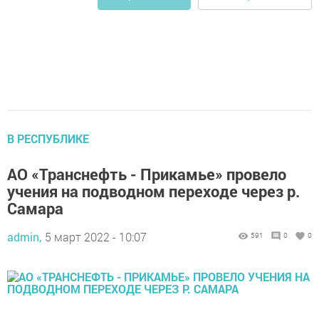
В РЕСПУБЛИКЕ
АО «Транснефть - Прикамье» провело
учения на подводном переходе через р.
Самара
admin,
5 март 2022 - 10:07
591
0
0