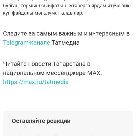
булган, тормыш сыйфатын күтәрергә ярдәм итүче бик
күп файдалы мәгълүмат алдылар.
Следите за самым важным и интересным в
Telegram-канале
Татмедиа
Читайте новости Татарстана в
национальном мессенджере MАХ:
https://max.ru/tatmedia
Оставляйте реакции