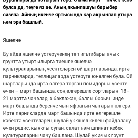
булса да, тәүге яз ае. Аның якынлашуы барыбер
сизелә. Айның икенче яртысында кар акрынлап утыра
һәм эри башлый.
Яшелчә
Бу айда яшелчә үстерүченең төп игътибары ачык
грунтта утыртылырга тиешле яшелчә
культураларының үсентеләрен өй шартларында, иртә
парникларда, теплицаларда үстерүгә юнәлгән була. Өй
шартларында иртә өлгерә торган помидорны үсенте
өчен – март башында, соң өлгерешле сортларын 18–
21 мартта чәчәләр, ә баклажан, баллы борыч инде
март башында беренче чын яфрагын чыгарып өлгерә.
Иртә парникларда март башында иртә өлгерешле
кәбестә үсентеләрен, шулай ук яшел килеш файдалану
өчен редис, кыяклы суган, салат һәм шпинат кебек
культураларны чәчү башлана. Шулай ук ачык грунт