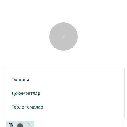
Главная
Документлар
Төрле темалар