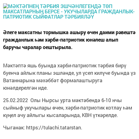
Әлеге максатны тормышка ашыру өчен даими рәвештә
гражданлык һәм хәрби-патриотик юнәлеш алып
баручы чаралар оештырыла.
Мәктәптә яшь буында хәрби-патриотик тәрбия бирү
буенча айлык планы эшләнде, ул үсеп килүче буында үз
Ватаннарына мәхәббәт формалаштыруга
юнәлдерелгән иде.
25.02.2022 Олы Нырсы урта мәктәбендә 6-10 нчы
сыйныф укучылары өчен, хәрби-патриотик котлау һәм
күңел ачу айлыгы кысаларында, КВН үткәрелде.
Чыганак: https://tulachi.tatarstan.