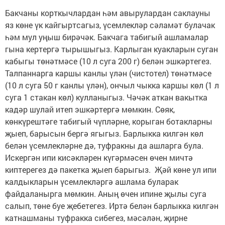
Бакчаны корткычлардан һәм авырулардан саклауны
яз көне үк кайгыртсагыз, үсемлекләр сәламәт булачак
һәм мул уңыш бирәчәк. Бакчага табигый ашламалар
гына кертергә тырышыгыз. Карлыган куакларын суган
кабыгы төнәтмәсе (10 л суга 200 г) белән эшкәртегез.
Талпаннарга каршы канлы үлән (чистотел) төнәтмәсе
(10 л суга 50 г канлы үлән), ончыл чыкка каршы көл (1 л
суга 1 стакан көл) кулланыгыз. Чәчәк аткан вакытка
кадәр шулай итеп эшкәртергә мөмкин. Сөяк,
көнкүрештәге табигый чүпләрне, корыган ботакларны
җыеп, барысын бергә ягыгыз. Барлыкка килгән көл
белән үсемлекләрне дә, туфракны да ашларга була.
Искергән ипи кисәкләрен күгәрмәсен өчен мичтә
киптерегез дә пакетка җыеп барыгыз. Җәй көне ул ипи
калдыкларын үсемлекләргә ашлама буларак
файдаланырга мөмкин. Аның өчен ипине җылы суга
салып, төне буе җебетегез. Иртә белән барлыкка килгән
катнашманы туфракка сибегез, мәсәлән, җирне