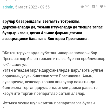
admin,
5 март 2022 - 09:56
580
0
0
арулар базарындагы вәзгыять тотрыклы,
даруханәләрдә дә, тәэмин итүчеләрдә дә тиешле запас
булдырылган, дигән Альянс фармацевтика
ассоциациясе башлыгы Виктория Преснякова.
"Җитештерүчеләрдә субстанцияләр запаслары бар.
Препаратлар белән тәэмин ителеш буенча проблемалар
юк", - диде ул.
Узган атнадан бирле даруханәләрдә даруларга булган
сорауның үсүен билгеләп үтте Преснякова. Аның
сүзләренчә, кешеләр хроник авырулар вакытында
билгеләнә торган даруларны, ягъни даими рәвештә
кабул итә торган препаратлар сатып алалар.
Ихтыяҗ үсеше шул исәптән препаратларга булган