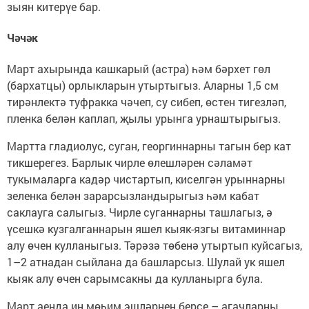
зыян китерүе бар.
Чәчәк
Март ахырында кашкарый (астра) һәм бәрхет гөл
(бархатцы) орлыкларын утыртыгыз. Аларны 1,5 см
тирәнлектә туфракка чәчеп, су сибеп, өстен тигезләп,
пленка белән каплап, җылы урынга урнаштырыгыз.
Мартта гладиолус, суган, георгиннарны тагын бер кат
тикшерегез. Барлык чирле өлешләрен сәламәт
тукымаларга кадәр чистартып, киселгән урыннарны
зеленка белән зарарсызландырыгыз һәм кабат
саклауга салыгыз. Чирле суганнарны ташлагыз, ә
үсешкә кузгалганнарын яшел кыяк-язгы витаминнар
алу өчен кулланыгыз. Тәрәзә төбенә утыртып куйсагыз,
1–2 атнадан сыйлана да башларсыз. Шулай ук яшел
кыяк алу өчен сарымсакны да кулланырга була.
Март аенда иң мөһим эшләрнең берсе – агачларны