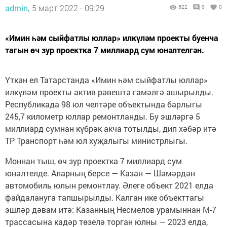
admin,
5 март 2022 - 09:29
522
0
0
«Имин һәм сыйфатлы юллар» илкүләм проекты буенча
тагын өч зур проектка 7 миллиард сум юнәлтелгән.
Үткән ел Татарстанда «Имин һәм сыйфатлы юллар»
илкүләм проекты актив рәвештә гамәлгә ашырылды.
Республикада 98 юл челтәре объектында барлыгы
245,7 километр юллар ремонтланды. Бу эшләргә 5
миллиард сумнан күбрәк акча тотылды, дип хәбәр итә
ТР Транспорт һәм юл хуҗалыгы министрлыгы.
Моннан тыш, өч зур проектка 7 миллиард сум
юнәлтелде. Аларның берсе — Казан — Шәмәрдән
автомобиль юлын ремонтлау. Әлеге объект 2021 елда
файдалануга тапшырылды. Калган ике объекттагы
эшләр дәвам итә: Казанның Несмелов урамыннан М-7
трассасына кадәр төзелә торган юлны — 2023 елда,