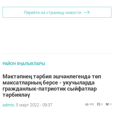
Перейти на страницу новости
РАЙОН ЯҢАЛЫКЛАРЫ
Мәктәпнең тәрбия эшчәнлегендә төп
максатларның берсе - укучыларда
гражданлык-патриотик сыйфатлар
тәрбияләү
admin,
5 март 2022 - 09:37
592
0
0