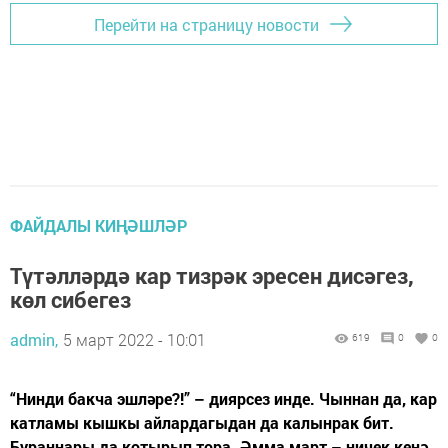
Перейти на страницу новости
ФАЙДАЛЫ КИҢӘШЛӘР
Түтәлләрдә кар тизрәк эресен дисәгез,
көл сибегез
admin,
5 март 2022 - 10:01
619
0
0
“Нинди бакча эшләре?!” – диярсез инде. Чыннан да, кар
катламы кышкы айлардагыдан да калынрак бит.
Бураннары да котырып тора. Әмма март – ничек кенә