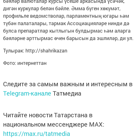
бәяләр валюталар курсы үсеше аркасында үсәчәк,
дигән куркулар белән бәйле. Әмма бүген хөкүмәт,
профильле ведомстволар, парламентның югары һәм
түбән палаталары, тармак Ассоциацияләре нинди дә
булса препаратлар кытлыгын булдырмас һәм аларга
бәяләрне арттырмас өчен барысын да эшлиләр, ди ул.
Тулырак: http://shahrikazan
Фото: интернеттан
Следите за самым важным и интересным в
Telegram-канале
Татмедиа
Читайте новости Татарстана в
национальном мессенджере MАХ:
https://max.ru/tatmedia