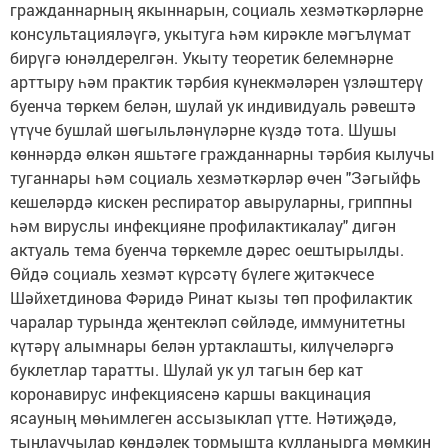
гражданнарның якыннарын, социаль хезмәткәрләрне
консультацияләүгә, укытуга һәм кирәкле мәгълүмат
бирүгә юнәлдерелгән. Укыту теоретик белемнәрне
арттыру һәм практик тәрбия күнекмәләрен үзләштерү
буенча төркем белән, шулай ук индивидуаль рәвештә
үтүче бушлай шөгыльләнүләрне күздә тота. Шушы
көннәрдә өлкән яшьтәге гражданнарны тәрбия кылучы
туганнары һәм социаль хезмәткәрләр өчен "Зәгыйфь
кешеләрдә кискен респиратор авыруларны, гриппны
һәм вируслы инфекцияне профилактикалау" дигән
актуаль тема буенча төркемле дәрес оештырылды.
Өйдә социаль хезмәт күрсәтү бүлеге җитәкчесе
Шәйхетдинова Фәридә Ринат кызы төп профилактик
чаралар турында җентекләп сөйләде, иммунитетны
күтәрү алымнары белән уртаклашты, килүчеләргә
буклетлар таратты. Шулай ук ул тагын бер кат
коронавирус инфекциясенә каршы вакцинация
ясауның мөһимлеген ассызыклап үтте. Нәтиҗәдә,
тыңлаучылар көндәлек тормышта кулланырга мөмкин