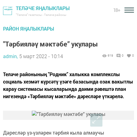
ТЕЛӘЧЕ ЯҢАЛЫКЛАРЫ
18+
"Теләче" газетасы - Теләче районы
РАЙОН ЯҢАЛЫКЛАРЫ
"Тәрбияләү мәктәбе” укулары
admin,
5 март 2022 - 10:14
619
0
0
Теләче районының "Родник" халыкка комплекслы
социаль хезмәт күрсәтү үзәге базасында озак вакытлы
карау системасы кысаларында даими рәвештә план
нигезендә «Тәрбияләү мәктәбе» дәресләре үткәрелә.
Дәресләр үз-үзләрен тәрбия кыла алмаучы