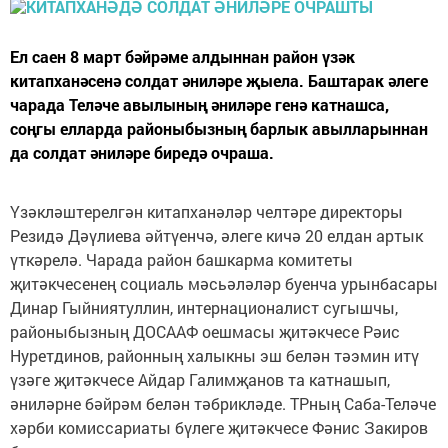
Ел саен 8 март бәйрәме алдыннан район үзәк
китапханәсенә солдат әниләре җыела. Баштарак әлеге
чарада Теләче авылының әниләре генә катнашса,
соңгы елларда районыбызның барлык авылларыннан
да солдат әниләре биредә очраша.
Үзәкләштерелгән китапханәләр челтәре директоры
Резидә Дәүлиева әйтүенчә, әлеге кичә 20 елдан артык
үткәрелә. Чарада район башкарма комитеты
җитәкчесенең социаль мәсьәләләр буенча урынбасары
Динар Гыйниятуллин, интернационалист сугышчы,
районыбызның ДОСААФ оешмасы җитәкчесе Рәис
Нуретдинов, районның халыкны эш белән тәэмин итү
үзәге җитәкчесе Айдар Галимҗанов та катнашып,
әниләрне бәйрәм белән тәбрикләде. ТРның Саба-Теләче
хәрби комиссариаты бүлеге җитәкчесе Фәнис Закиров