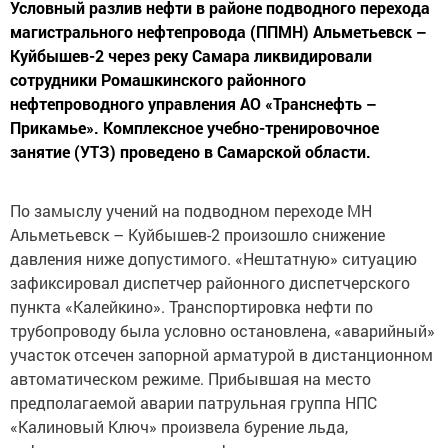
Условный разлив нефти в районе подводного перехода
магистрального нефтепровода (ППМН) Альметьевск –
Куйбышев-2 через реку Самара ликвидировали
сотрудники Ромашкинского районного
нефтепроводного управления АО «Транснефть –
Прикамье». Комплексное учебно-тренировочное
занятие (УТЗ) проведено в Самарской области.
По замыслу учений на подводном переходе МН
Альметьевск – Куйбышев-2 произошло снижение
давления ниже допустимого. «Нештатную» ситуацию
зафиксировал диспетчер районного диспетчерского
пункта «Калейкино». Транспортировка нефти по
трубопроводу была условно остановлена, «аварийный»
участок отсечен запорной арматурой в дистанционном
автоматическом режиме. Прибывшая на место
предполагаемой аварии патрульная группа НПС
«Калиновый Ключ» произвела бурение льда,