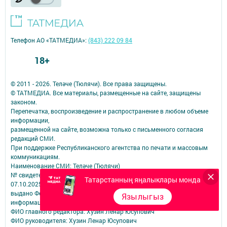
Телефон АО «ТАТМЕДИА»:
(843) 222 09 84
18+
© 2011 - 2026. Теләче (Тюлячи). Все права защищены.
© ТАТМЕДИА. Все материалы, размещенные на сайте, защищены
законом.
Перепечатка, воспроизведение и распространение в любом объеме
информации,
размещенной на сайте, возможна только с письменного согласия
редакций СМИ.
При поддержке Республиканского агентства по печати и массовым
коммуникациям.
Наименование СМИ: Теләче (Тюлячи)
№ свидетельства о регистрации СМИ, дата: ЭЛ № ФС 77-90169 от
Татарстанның яңалыклары монда
07.10.2025
выдано Федеральной службой по надзору в сфере связи,
Язылыгыз
информационных технологий и массовых коммуникаций
ФИО главного редактора: Хузин Ленар Юсупович
ФИО руководителя: Хузин Ленар Юсупович