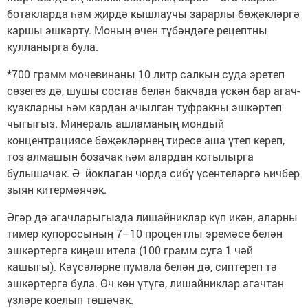
ботакларда һәм җирдә кышлаучы зарарлы бөҗәкләргә
каршы эшкәртү. Моның өчен түбәндәге рецептны
кулланырга була.
*700 грамм мочевинаны 10 литр салкын суда эретеп
сөзегез дә, шушы состав белән бакчада үскән бар агач-
куакларны һәм кардан ачылган туфракны эшкәртеп
чыгыгыз. Минераль ашламаның мондый
концентрациясе бөҗәкләрнең тиресе аша үтеп кереп,
тоз алмашын бозачак һәм алардан котылырга
булышачак. Ә йоклаган чорда сибү үсентеләргә һичбер
зыян китермәячәк.
Әгәр дә агачларыгызда лишайниклар күп икән, аларны
тимер купоросының 7–10 процентлы эремәсе белән
эшкәртергә киңәш ителә (100 грамм суга 1 чәй
кашыгы). Кәүсәләрне пумала белән дә, сиптереп тә
эшкәртергә була. Өч көн үтүгә, лишайниклар агачтан
үзләре коелып төшәчәк.