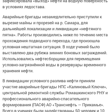
зафиксировала «выход» нефти на водную поверхность
в условиях ледостава.
Аварийные бригады незамедлительно приступили к
вырезке майны и прорезей на р. Самара, для
дальнейшей локализации и ликвидации «нефтяного
пятна». Работы производились ниже по течению места
прохождения подводного перехода, где произошла
условная нештатная ситуация. В ходе учений было
выставлено два рубежа зимних боновых заграждений.
Использовались нефтесборщики для перемещения
условно-загрязнённой воды в резервуары временного
хранения нефти.
В ликвидации условного разлива нефти приняли
участие аварийные бригады НПС «Калиновый Ключи»,
центральной ремонтной службы Ромашкинского РНУ и
профессионального аварийно-спасательного
формирования (ПАСФ) АО «Транснефть — Прикамье».
Всего в учениях были задействованы 50 человек и 10