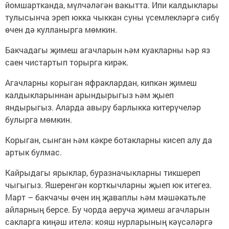
йомшартканда, мүлчәләгән вакытта. Ипи калдыклары
тулысынча эреп юкка чыккан суны үсемлекләргә сибү
өчен дә кулланырга мөмкин.
Бакчадагы җимеш агачларын һәм куакларны һәр яз
саен чистартып торырга кирәк.
Агачларны корыган яфраклардан, кипкән җимеш
калдыкларыннан арындырыгыз һәм җыеп
яндырыгыз. Аларда авыру барлыкка китерүчеләр
булырга мөмкин.
Корыган, сынган һәм кәкре ботакларны кисеп алу да
артык булмас.
Кайрыдагы ярыклар, буразначыкларны тикшереп
чыгыгыз. Яшеренгән корткычларны җыеп юк итегез.
Март – бакчачы өчен иң җаваплы һәм мәшәкатьле
айларның берсе. Бу чорда аеруча җимеш агачларын
сакларга киңәш ителә: кояш нурларының кәүсәләргә