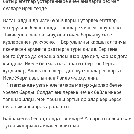
батыр егетләр үстергәннәре өчен аналарга рәхмәт
сүзләре ирештерде.
Ватан алдында изге бурычларын үтәрлек егетләр
үстерүләре белән солдат әниләре чиксез горурлана.
Ләкин улларын сагыну, алар өчен борчылу хисе
күзләреннән үк күренә. – Бер улымны каршы алганчы,
икенчесен армиягә озатырга туры килде. Бер генә
көнгә булса да очраша алсыннар иде дип, һәрчак дога
кылдым. Икесе бер частькә эләгеп, бер төн бергә
кундылар, Аллаһка шөкер, - дип күз яшьләрен сөртә
Иске Җөри авылыннан Язилә Фәрхуллина.
Китапханәдә узган әлеге чара матур җырлар белән
үрелеп барды. Солдат әниләренә чәчәк бәйләмнәре
тапшырылды. Чәй табыны артында алар бер-берсе
белән якыннанрак аралашты.
Бәйрәмегез белән, солдат әниләре! Улларыгыз исән-сау
туган якларына әйләнеп кайтсын!