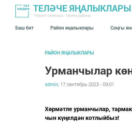
ТЕЛӘЧЕ ЯҢАЛЫКЛАРЫ
"Теләче" газетасы - Теләче районы
Баш бит
Район яңалыклары
Соңгы ян
РАЙОН ЯҢАЛЫКЛАРЫ
Урманчылар көн
admin,
17 сентябрь 2023 - 09:01
Хөрмәтле урманчылар, тармак 
чын күңелдән котлыйбыз!