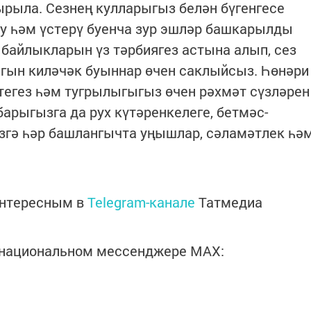
рыла. Сезнең кулларыгыз белән бүгенгесе
у һәм үстерү буенча зур эшләр башкарылды
 байлыкларын үз тәрбиягез астына алып, сез
ыгын киләчәк буыннар өчен саклыйсыз. Һөнәри
тегез һәм тугрылыгыгыз өчен рәхмәт сүзләрен
барыгызга да рух күтәренкелеге, бетмәс-
езгә һәр башлангычта уңышлар, сәламәтлек һә
интересным в
Telegram-канале
Татмедиа
в национальном мессенджере MАХ: