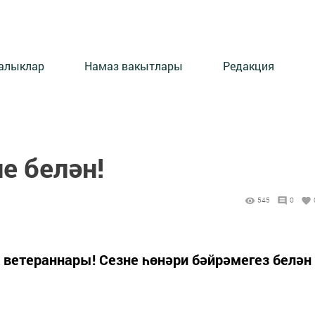
алыклар
Намаз вакытлары
Редакция
е белән!
545
0
ветераннары! Сезне һөнәри бәйрәмегез белән