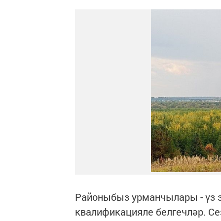
Районыбыз урманчылары - үз 
квалификацияле белгечләр. Се