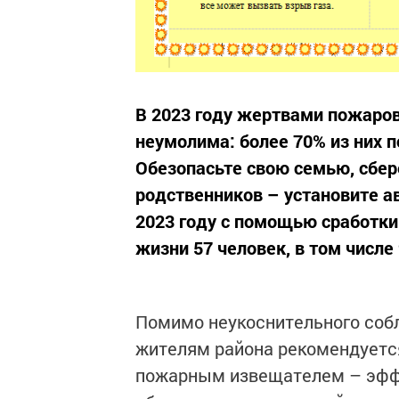
В 2023 году жертвами пожаров
неумолима: более 70% из них п
Обезопасьте свою семью, сбер
родственников – установите 
2023 году с помощью сработк
жизни 57 человек, в том числе 
Помимо неукоснительного соб
жителям района рекомендуетс
пожарным извещателем – эфф