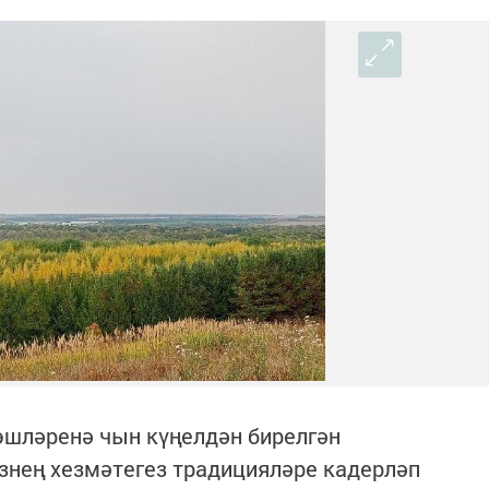
эшләренә чын күңелдән бирелгән
знең хезмәтегез традицияләре кадерләп