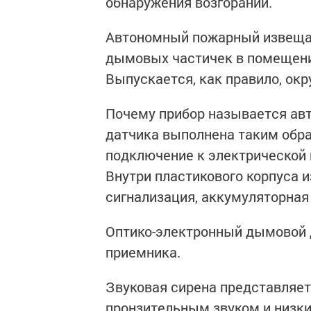
обнаружения возгораний.
Автономный пожарный извещат
дымовых частичек в помещени
Выпускается, как правило, ок
Почему прибор называется ав
датчика выполнена таким обра
подключение к электрической 
Внутри пластикового корпуса 
сигнализация, аккумуляторная
Оптико-электронный дымовой д
приемника.
Звуковая сирена представляет
пронзительным звуком и низки