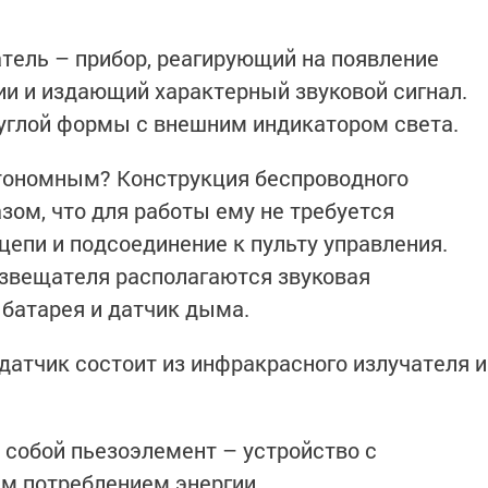
ель – прибор, реагирующий на появление
и и издающий характерный звуковой сигнал.
руглой формы с внешним индикатором света.
тономным? Конструкция беспроводного
зом, что для работы ему не требуется
цепи и подсоединение к пульту управления.
извещателя располагаются звуковая
 батарея и датчик дыма.
атчик состоит из инфракрасного излучателя и
 собой пьезоэлемент – устройство с
м потреблением энергии.