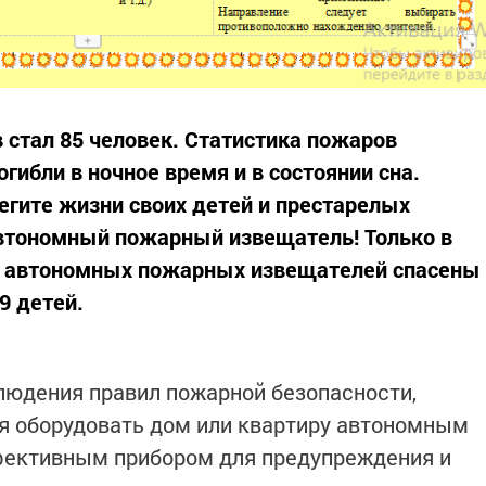
 стал 85 человек. Статистика пожаров
огибли в ночное время и в состоянии сна.
егите жизни своих детей и престарелых
автономный пожарный извещатель! Только в
и автономных пожарных извещателей спасены
9 детей.
людения правил пожарной безопасности,
я оборудовать дом или квартиру автономным
ективным прибором для предупреждения и