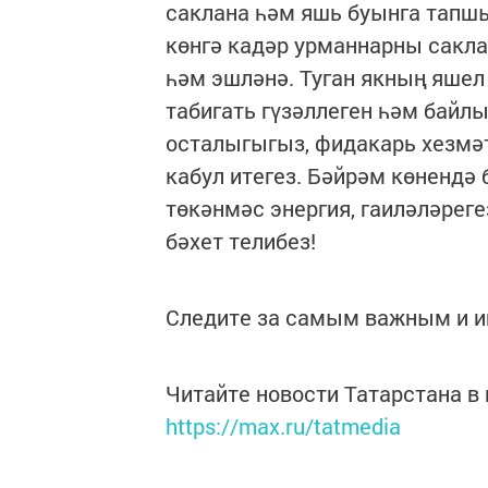
саклана һәм яшь буынга тапшы
көнгә кадәр урманнарны сакла
һәм эшләнә. Туган якның яшел
табигать гүзәллеген һәм байл
осталыгыгыз, фидакарь хезмә
кабул итегез. Бәйрәм көнендә 
төкәнмәс энергия, гаиләләрег
бәхет телибез!
Следите за самым важным и 
Читайте новости Татарстана 
https://max.ru/tatmedia