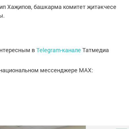
п Хаҗипов, башкарма комитет җитәкчесе
ы.
интересным в
Telegram-канале
Татмедиа
в национальном мессенджере MАХ: