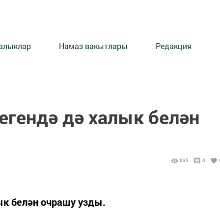
алыклар
Намаз вакытлары
Редакция
егендә дә халык белән
635
0
ык белән очрашу узды.