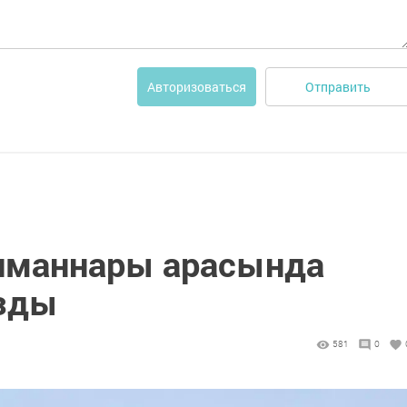
Отправить
Авторизоваться
лманнары арасында
зды
581
0