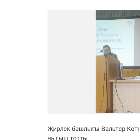
Җирлек башлыгы Вальтер Кот
чыгыш тотты.