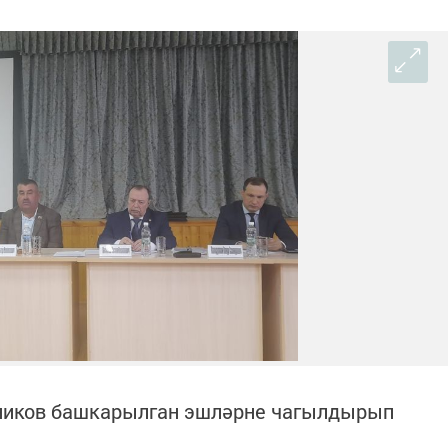
ников башкарылган эшләрне чагылдырып