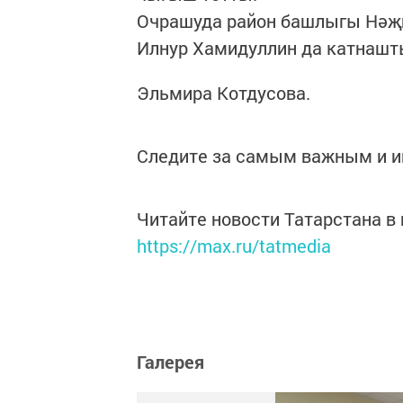
Очрашуда район башлыгы Нәҗи
Илнур Хамидуллин да катнашт
Эльмира Котдусова.
Следите за самым важным и 
Читайте новости Татарстана 
https://max.ru/tatmedia
Галерея