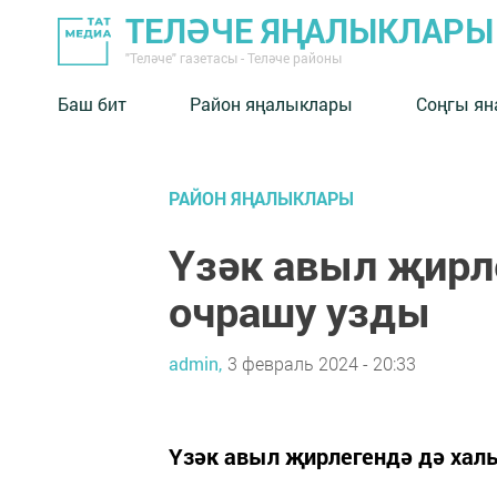
ТЕЛӘЧЕ ЯҢАЛЫКЛАРЫ
"Теләче" газетасы - Теләче районы
Баш бит
Район яңалыклары
Соңгы ян
РАЙОН ЯҢАЛЫКЛАРЫ
Үзәк авыл җирл
очрашу узды
admin,
3 февраль 2024 - 20:33
Үзәк авыл җирлегендә дә хал