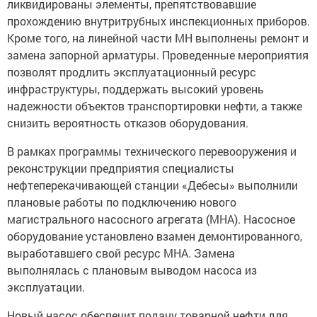
ликвидированы элементы, препятствовавшие
прохождению внутритрубных инспекционных приборов.
Кроме того, на линейной части МН выполнены ремонт и
замена запорной арматуры. Проведенные мероприятия
позволят продлить эксплуатационный ресурс
инфраструктуры, поддержать высокий уровень
надежности объектов транспортировки нефти, а также
снизить вероятность отказов оборудования.
В рамках программы технического перевооружения и
реконструкции предприятия специалисты
нефтеперекачивающей станции «Дебесы» выполнили
плановые работы по подключению нового
магистрального насосного агрегата (МНА). Насосное
оборудование установлено взамен демонтированного,
выработавшего свой ресурс МНА. Замена
выполнялась с плановым выводом насоса из
эксплуатации.
Новый насос обеспечит подачу товарной нефти для