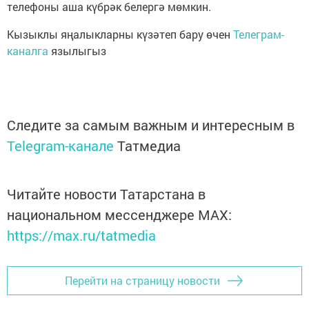
телефоны аша күбрәк белергә мөмкин.
Кызыклы яңалыкларны күзәтеп бару өчен
Телеграм-
каналга
язылыгыз
Следите за самым важным и интересным в
Telegram-канале
Татмедиа
Читайте новости Татарстана в
национальном мессенджере MАХ:
https://max.ru/tatmedia
Перейти на страницу новости