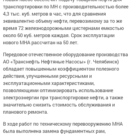
транспортировки по МН с производительностью более
4,3 тыс. куб. метров в час, что для сравнения
эквивалентно объему нефти, перевозимому за то же
время 72 железнодорожными цистернами емкостью
около 60 куб. метров каждая. Срок эксплуатации
нового МНА рассчитан на 50 лет.
Передовое отечественное оборудование производства
АО «Транснефть Нефтяные Насосы» (г. Челябинск)
обладает повышенным коэффициентом полезного
действия, улучшенными ресурсными и
эксплуатационными характеристиками,
позволяющими оптимизировать использование
электроэнергии при транспортировке нефти, а также
значительно снизить стоимость обслуживания и
планового ремонта.
В ходе работ по техническому перевооружению МНА
была выполнена замена фундаментных рам,