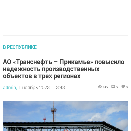
В РЕСПУБЛИКЕ
АО «Транснефть – Прикамье» повысило
надежность производственных
объектов в трех регионах
admin,
1 ноябрь 2023 - 13:43
450
0
0