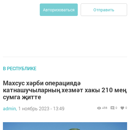
Отправить
Авторизоваться
В РЕСПУБЛИКЕ
Махсус хәрби операциядә
катнашучыларның хезмәт хакы 210 мең
сумга җитте
admin,
1 ноябрь 2023 - 13:49
456
0
0