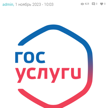
admin,
1 ноябрь 2023 - 10:03
625
0
0