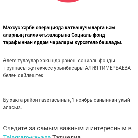
Махсус хәрби операциядә катнашучыларга һәм
аларның гаилә әгъзаларына Социаль фонд
тарафыннан ярдәм чаралары күрсәтелә башлады.
Әлеге түләүләр хакында район социаль фонды
группасы җитәкчесе урынбасары АЛИЯ ТИМЕРБАЕВА
белән сөйләштек
Бу хакта район газетасының 1 ноябрь саныннан укый
аласыз.
Следите за самым важным и интересным в
Telegram-канале
Татмедиа