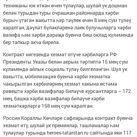
техниканы юк иткән өчен түләүләр, шулай ук дошман
белән турыдан-туры очрашкан районнарда хәрби
бурыч үтәгән вакытта һәр тәүлек өчен 8 мең сум түләү
каралган, дәүләт бүләкләренә лаек булучыларга хәрби
вазифа һәм хәрби дәрәҗә буенча биш оклад күләмендә
бер тапкыр акча бирелә.
Контракт нигезендә хезмәт итүче хәрбиләргә РФ
Президенты Указы белән аерым тәртиптә 15 мең сум
күләмендә айлык социаль түләү билгеләнгән. Шул ук
вакытта, мобилизация буенча хәрби хезмәткә
чакырылган хәрбиләрнең хезмәт хакына өстәмә
рәвештә хәрби вазифалар биләүче курсантларга – 172
мең, башка хәрби вазифалар биләүче хәрби
хезмәткәрләргә 158 мең сум каралган.
Россия Кораллы Көчләре сафларында контракт буенча
хезмәт итү, шулай ук премияләр, ташламалар һәм
түләүләр турында heroes-tatarstan.ru сайтында яки 117