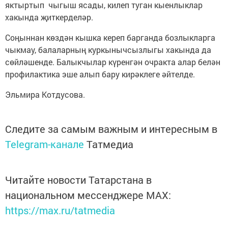
яктыртып чыгыш ясады, килеп туган кыенлыклар
хакында җиткерделәр.
Соңыннан көздән кышка кереп барганда бозлыкларга
чыкмау, балаларның куркынычсызлыгы хакында да
сөйләшенде. Балыкчылар күренгән очракта алар белән
профилактика эше алып бару кирәклеге әйтелде.
Эльмира Котдусова.
Следите за самым важным и интересным в
Telegram-канале
Татмедиа
Читайте новости Татарстана в
национальном мессенджере MАХ:
https://max.ru/tatmedia