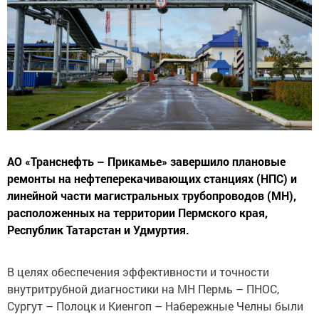
АО «Транснефть – Прикамье» завершило плановые
ремонты на нефтеперекачивающих станциях (НПС) и
линейной части магистральных трубопроводов (МН),
расположенных на территории Пермского края,
Республик Татарстан и Удмуртия.
В целях обеспечения эффективности и точности
внутритрубной диагностики на МН Пермь – ПНОС,
Сургут – Полоцк и Киенгоп – Набережные Челны были