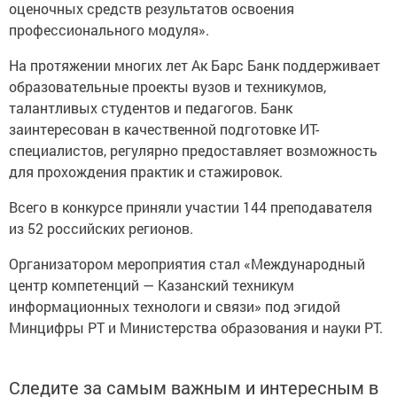
оценочных средств результатов освоения
профессионального модуля».
На протяжении многих лет Ак Барс Банк поддерживает
образовательные проекты вузов и техникумов,
талантливых студентов и педагогов. Банк
заинтересован в качественной подготовке ИТ-
специалистов, регулярно предоставляет возможность
для прохождения практик и стажировок.
Всего в конкурсе приняли участии 144 преподавателя
из 52 российских регионов.
Организатором мероприятия стал «Международный
центр компетенций — Казанский техникум
информационных технологи и связи» под эгидой
Минцифры РТ и Министерства образования и науки РТ.
Следите за самым важным и интересным в