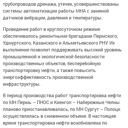
трубопроводов дренажа, утечек, усовершенствованы
системы автоматизации работы МНА с заменой
датчиков вибрации, давления и температуры.
Проведение работ в круглосуточном режиме
обеспечивалось ремонтными бригадами Пермского,
Удмуртского, Казанского и Альметьевского РНУ. Их
выполнение позволит поддерживать высокий уровень
промышленной и экологической безопасности
производственных объектов, бесперебойную
транспортировку нефти, а также повысить
энергоэффективность производственной
инфраструктуры.
В период производства работ транспортировка нефти
по МН Пермь – ПНОС и Киенгоп – Набережные Челны
планово приостанавливалась, по МН Сургут – Полоцк
осуществлялась в сниженном объеме. В настоящее
время транспортировка нефти возобновлена по