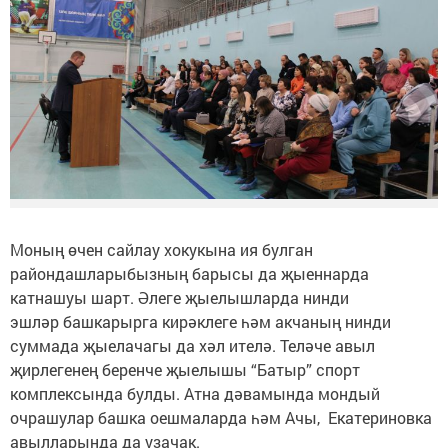
Моның өчен сайлау хокукына ия булган
райондашларыбызның барысы да җыеннарда
катнашуы шарт. Әлеге җыелышларда нинди
эшләр башкарырга кирәклеге һәм акчаның нинди
суммада җыелачагы да хәл ителә. Теләче авыл
җирлегенең беренче җыелышы “Батыр” спорт
комплексында булды. Атна дәвамында мондый
очрашулар башка оешмаларда һәм Ачы, Екатериновка
авылларында да узачак.