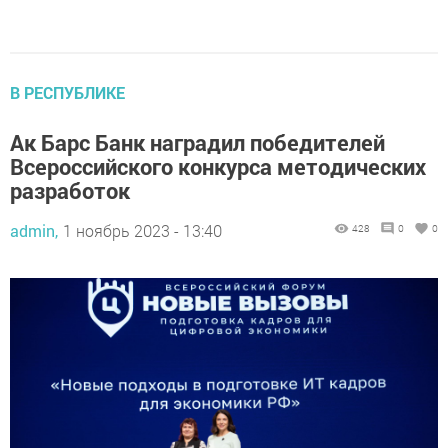
В РЕСПУБЛИКЕ
Ак Барс Банк наградил победителей
Всероссийского конкурса методических
разработок
admin,
1 ноябрь 2023 - 13:40
428
0
0