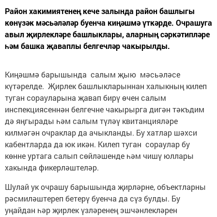
Район хакимиятенең кече залында район башлыгы
көнүзәк мәсьәләләр буенча киңәшмә үткәрде. Очрашуга
авыл җирлекләре башлыклары, аларның сәркәтипләре
һәм башка җаваплы белгечләр чакырылды.
Киңәшмә барышында салым җыю мәсьәләсе
күтәрелде. Җирлек башлыкларыннан халыкның килеп
туган сорауларына җавап бирү өчен салым
инспекциясеннән белгечне чакырырга дигән тәкъдим
дә яңгырады һәм салым түләү квитанцияләре
килмәгән очраклар да ачыкланды. Бу хатлар шәхси
кабентларда да юк икән. Килеп туган сораулар бу
көнне уртага салып сөйләшенде һәм чишү юллары
хакында фикерләштеләр.
Шулай ук очрашу барышында җирләрне, объектларны
рәсмиләштереп бетерү буенча да сүз булды. Бу
уңайдан һәр җирлек үзләренең эшчәнлекләрен