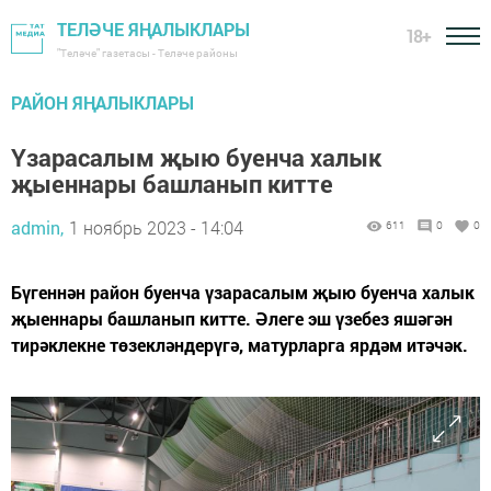
ТЕЛӘЧЕ ЯҢАЛЫКЛАРЫ
18+
"Теләче" газетасы - Теләче районы
РАЙОН ЯҢАЛЫКЛАРЫ
Үзарасалым җыю буенча халык
җыеннары башланып китте
admin,
1 ноябрь 2023 - 14:04
611
0
0
Бүгеннән район буенча үзарасалым җыю буенча халык
җыеннары башланып китте. Әлеге эш үзебез яшәгән
тирәклекне төзекләндерүгә, матурларга ярдәм итәчәк.