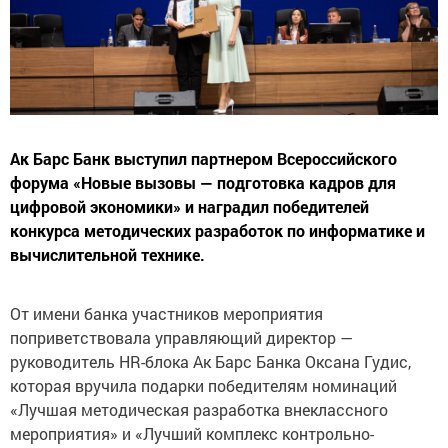
Ак Барс Банк выступил партнером Всероссийского
форума «Новые вызовы — подготовка кадров для
цифровой экономики» и наградил победителей
конкурса методических разработок по информатике и
вычислительной технике.
От имени банка участников мероприятия
поприветствовала управляющий директор —
руководитель HR-блока Ак Барс Банка Оксана Гудис,
которая вручила подарки победителям номинаций
«Лучшая методическая разработка внеклассного
мероприятия» и «Лучший комплекс контрольно-