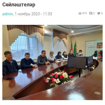
Сөйләштеләр
admin,
1 ноябрь 2023 - 11:33
515
0
0