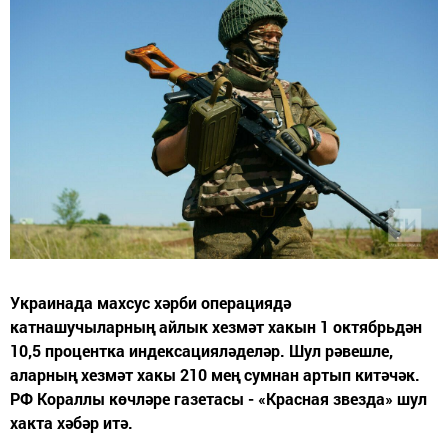
Украинада махсус хәрби операциядә
катнашучыларның айлык хезмәт хакын 1 октябрьдән
10,5 процентка индексацияләделәр. Шул рәвешле,
аларның хезмәт хакы 210 мең сумнан артып китәчәк.
РФ Кораллы көчләре газетасы - «Красная звезда» шул
хакта хәбәр итә.