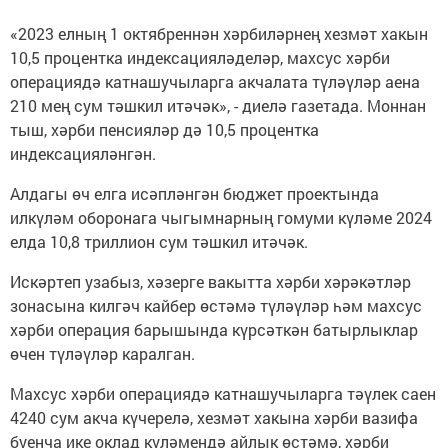
«2023 елның 1 октябреннән хәрбиләрнең хезмәт хакын
10,5 процентка индексацияләделәр, махсус хәрби
операциядә катнашучыларга акчалата түләүләр аена
210 мең сум тәшкил итәчәк», - диелә газетада. Моннан
тыш, хәрби пенсияләр дә 10,5 процентка
индексацияләнгән.
Алдагы өч елга исәпләнгән бюджет проектында
илкүләм оборонага чыгымнарның гомуми күләме 2024
елда 10,8 триллион сум тәшкил итәчәк.
Искәртеп узабыз, хәзерге вакытта хәрби хәрәкәтләр
зонасына килгәч кайбер өстәмә түләүләр һәм махсус
хәрби операция барышында күрсәткән батырлыклар
өчен түләүләр каралган.
Махсус хәрби операциядә катнашучыларга тәүлек саен
4240 сум акча күчерелә, хезмәт хакына хәрби вазифа
буенча ике оклад күләмендә айлык өстәмә, хәрби