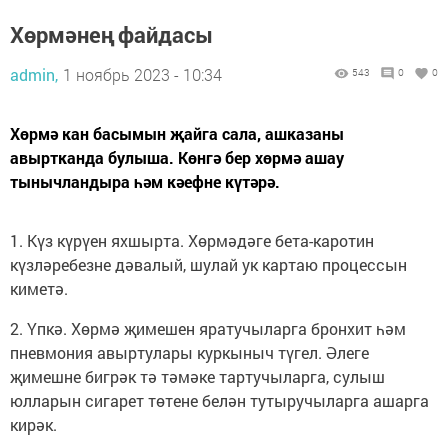
Хөрмәнең файдасы
admin,
1 ноябрь 2023 - 10:34
543
0
0
Хөрмә кан басымын җайга сала, ашказаны
авыртканда булыша. Көнгә бер хөрмә ашау
тынычландыра һәм кәефне күтәрә.
1. Күз күрүен яхшырта. Хөрмәдәге бета-каротин
күзләребезне дәвалый, шулай ук картаю процессын
киметә.
2. Үпкә. Хөрмә җимешен яратучыларга бронхит һәм
пневмония авыртулары куркыныч түгел. Әлеге
җимешне бигрәк тә тәмәке тартучыларга, сулыш
юлларын сигарет төтене белән тутыручыларга ашарга
кирәк.