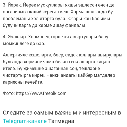
3. Йөрәк. Йөрәк мускуллары яхшы эшләсен өчен дә
организмга калий керегә тиеш. Хөрмә ашаганда бу
проблеманы хәл итәргә була. Югары кан басымы
булучыларга да хөрмә ашау файдалы.
4. Эчәкләр. Хөрмәнең төрле эч авыртулары басу
мөмкинлеге дә бар.
Аллергияле кешеләргә, бөер, сидек юллары авырулары
булганда хөрмәне чама белән генә ашарга киңәш
ителә. Бу җимешне ашаганнан соң, тешләрне
чистартырга кирәк. Чөнки андагы кайбер матдәләр
кариесны көчәйтә.
Фото: https://www.freepik.com
Следите за самым важным и интересным в
Telegram-канале
Татмедиа